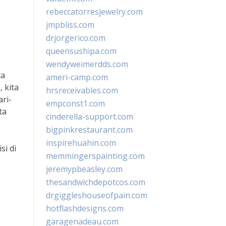
rebeccatorresjewelry.com
jmpbliss.com
drjorgerico.com
queensushipa.com
wendyweimerdds.com
ta
ameri-camp.com
 kita
hrsreceivables.com
ri-
empconst1.com
ta
cinderella-support.com
bigpinkrestaurant.com
inspirehuahin.com
si di
memmingerspainting.com
jeremypbeasley.com
thesandwichdepotcos.com
drgiggleshouseofpain.com
hotflashdesigns.com
garagenadeau.com