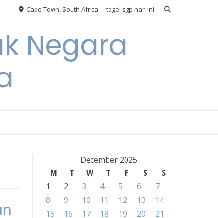
Cape Town, South Africa
togel sgp hari ini
ak Negara
a
December 2025
M
T
W
T
F
S
S
1
2
3
4
5
6
7
8
9
10
11
12
13
14
an
15
16
17
18
19
20
21