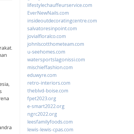
lifestylechauffeurservice.com
EverNewNails.com
insideoutdecoratingcentre.com
salvatoresinpoint.com
jovialfloralco.com
johnlscotthometeam.com
rakat.
u-seehomes.com
nan
watersportslagonissi.com
mischieffashion.com
eduwyre.com
retro-interiors.com
esia,
theblvd-boise.com
s
rena
fpet2023.org
e-smart2022.org
ngrc2022.org
leesfamilyfoods.com
andra
lewis-lewis-cpas.com