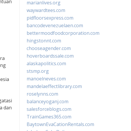
ntuan
marianlives.org
waywardtees.com
pidfloorsexpress.com
bancodevenezuelaen.com
bettermoodfoodcorporation.com
hingstonnt.com
chooseagender.com
hoverboardssale.com
ra
alaskapolitics.com
ang
stsmp.org
manoelneves.com
esia
mandelaeffectlibrary.com
roselynns.com
gatasi
balanceyoganj.com
ra dan
salesforceblogs.com
TrainGames365.com
BaytownEvaCationRentals.com