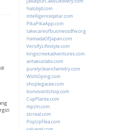
JabalpurCakeDelivery.com
halobjd.com
intelligenceqatar.com
PikaPikaApp.com
takecareofbusinessdfw.org
HamadaOfJapan.com
VersifyLifestyle.com
kingscreekadventures.com
antaeuslabs.com
di
purelycleanchemdry.com
WishOping.com
shoplegacee.com
bonvivantshop.com
CupPlante.com
bang
mpzin.com
gizi
stcreal.com
PopUpFlea.com
valueml.com