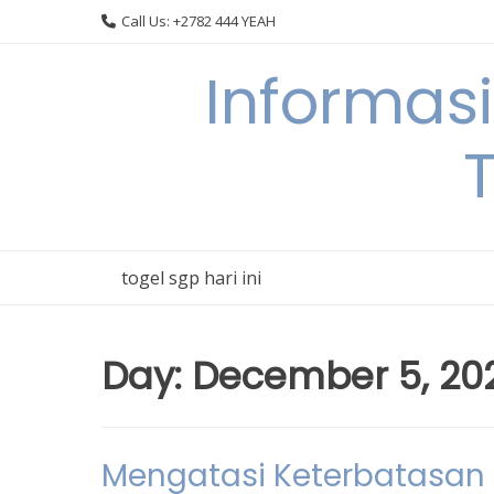
Skip
Call Us: +2782 444 YEAH
to
content
Informas
T
togel sgp hari ini
Day:
December 5, 20
Mengatasi Keterbatasan A