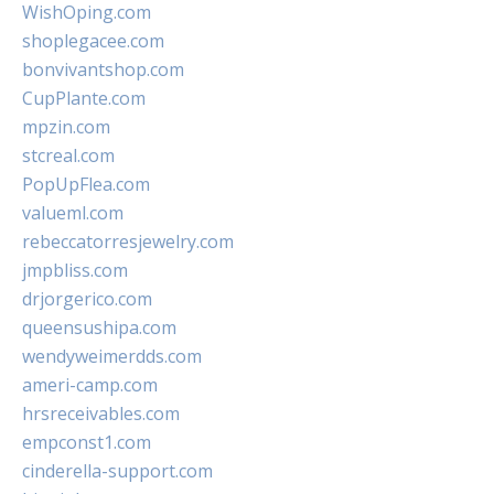
WishOping.com
shoplegacee.com
bonvivantshop.com
CupPlante.com
mpzin.com
stcreal.com
PopUpFlea.com
valueml.com
rebeccatorresjewelry.com
jmpbliss.com
drjorgerico.com
queensushipa.com
wendyweimerdds.com
ameri-camp.com
hrsreceivables.com
empconst1.com
cinderella-support.com