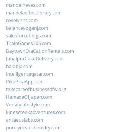
manoelneves.com
mandelaeffectlibrary.com
roselynns.com
balanceyoganj.com
salesforceblogs.com
TrainGames365.com
BaytownEvaCationRentals.com
JabalpurCakeDelivery.com
halobjd.com
intelligenceqatar.com
PikaPikaApp.com
takecareofbusinessdfw.org
HamadaOfJapan.com
VersifyLifestyle.com
kingscreekadventures.com
antaeuslabs.com
purelycleanchemdry.com