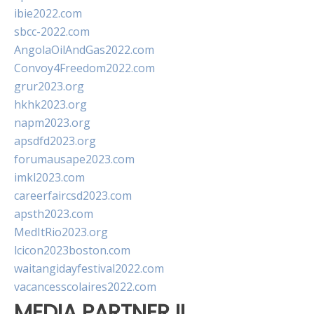
ibie2022.com
sbcc-2022.com
AngolaOilAndGas2022.com
Convoy4Freedom2022.com
grur2023.org
hkhk2023.org
napm2023.org
apsdfd2023.org
forumausape2023.com
imkl2023.com
careerfaircsd2023.com
apsth2023.com
MedItRio2023.org
lcicon2023boston.com
waitangidayfestival2022.com
vacancesscolaires2022.com
MEDIA PARTNER II