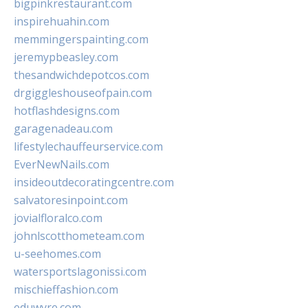
bigpinkrestaurant.com
inspirehuahin.com
memmingerspainting.com
jeremypbeasley.com
thesandwichdepotcos.com
drgiggleshouseofpain.com
hotflashdesigns.com
garagenadeau.com
lifestylechauffeurservice.com
EverNewNails.com
insideoutdecoratingcentre.com
salvatoresinpoint.com
jovialfloralco.com
johnlscotthometeam.com
u-seehomes.com
watersportslagonissi.com
mischieffashion.com
eduwyre.com