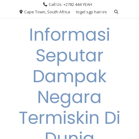
Skip
Call Us: +2782 444 YEAH
to
Cape Town, South Africa
togel sgp hari ini
content
Informasi
Seputar
Dampak
Negara
Termiskin Di
Dunia