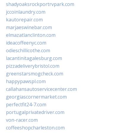
shadyoaksrockportrvpark.com
jccoinlaundry.com
kautorepair.com
marjaeswinebar.com
elmazatlanclinton.com
ideacoffeenyc.com
odieschillicothe.com
lacantinitagalesburg.com
pizzadeliverybristol.com
greenstarsmogcheck.com
happypawspl.com
callahansautoservicecenter.com
georgiascornermarket.com
perfectfit24-7.com
portugalprivatedriver.com
von-racer.com
coffeeshopcharleston.com