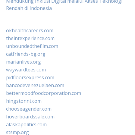
Mendukung Inklusi Digital melalui Akses Teknologi
Rendah di Indonesia
okhealthcareers.com
theintexperience.com
unboundedthefilm.com
catfriends-bg.org
marianlives.org
waywardtees.com
pidfloorsexpress.com
bancodevenezuelaen.com
bettermoodfoodcorporation.com
hingstonnt.com
chooseagender.com
hoverboardssale.com
alaskapolitics.com
stsmp.org