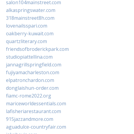
salon104mainstreet.com
alkaspringswater.com
318mainstreet8h.com
lovenailsspari.com
oakberry-kuwait.com
quartzliterary.com
friendsofbroderickpark.com
studiopiattellina.com
jannagrillspringfield.com
fujiyamacharleston.com
elpatronchardon.com
donglaishun-order.com
fiamc-rome2022.org
mariceworldessentials.com
lafisheriarestaurant.com
915jazzandmore.com
aguadulce-countryfair.com