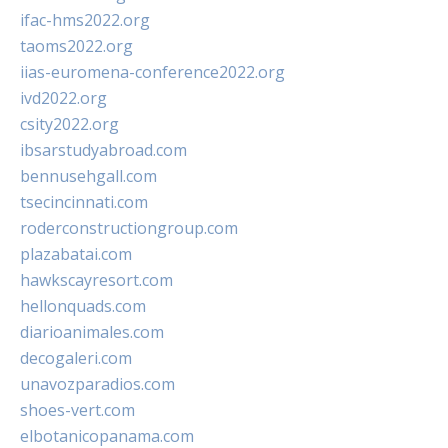
ifac-hms2022.org
taoms2022.org
iias-euromena-conference2022.org
ivd2022.org
csity2022.org
ibsarstudyabroad.com
bennusehgall.com
tsecincinnati.com
roderconstructiongroup.com
plazabatai.com
hawkscayresort.com
hellonquads.com
diarioanimales.com
decogaleri.com
unavozparadios.com
shoes-vert.com
elbotanicopanama.com