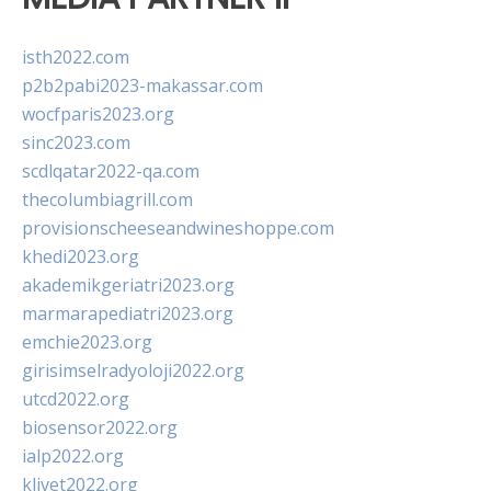
isth2022.com
p2b2pabi2023-makassar.com
wocfparis2023.org
sinc2023.com
scdlqatar2022-qa.com
thecolumbiagrill.com
provisionscheeseandwineshoppe.com
khedi2023.org
akademikgeriatri2023.org
marmarapediatri2023.org
emchie2023.org
girisimselradyoloji2022.org
utcd2022.org
biosensor2022.org
ialp2022.org
klivet2022.org