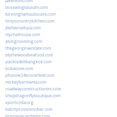
jakehovis.com
bosswingsduluth.com
birminghamautocare.com
tonyscountrykitchen.com
jbellasnailspa.com
mychaihouse.com
alvisgrooming.com
thegeorginaestate.com
blythewoodseafood.com
paolosdelibangkok.com
bobacove.com
phoone24brookfield.com
mickeybarmama.com
roadwayconstructioninc.com
shopdragonflyboutique.com
sportszilla.org
batchprovisionsbar.com
brasserie-gobette.com