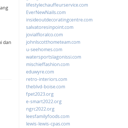
lifestylechauffeurservice.com
yang
EverNewNails.com
insideoutdecoratingcentre.com
salvatoresinpoint.com
jovialfloralco.com
johnlscotthometeam.com
i dan
u-seehomes.com
watersportslagonissi.com
mischieffashion.com
eduwyre.com
retro-interiors.com
theblvd-boise.com
fpet2023.org
e-smart2022.org
ngrc2022.org
leesfamilyfoods.com
lewis-lewis-cpas.com