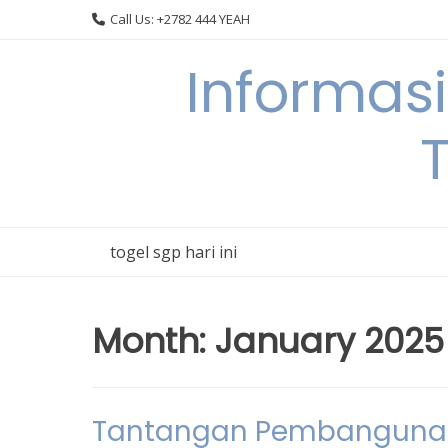
Skip
Call Us: +2782 444 YEAH
to
content
Informas
T
togel sgp hari ini
Month:
January 2025
Tantangan Pembangunan