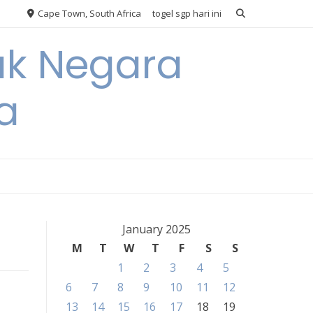
Cape Town, South Africa
togel sgp hari ini
ak Negara
a
January 2025
M
T
W
T
F
S
S
1
2
3
4
5
6
7
8
9
10
11
12
13
14
15
16
17
18
19