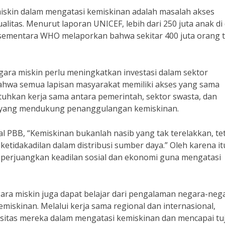
iskin dalam mengatasi kemiskinan adalah masalah akses
litas. Menurut laporan UNICEF, lebih dari 250 juta anak di
, sementara WHO melaporkan bahwa sekitar 400 juta orang t
ara miskin perlu meningkatkan investasi dalam sektor
ahwa semua lapisan masyarakat memiliki akses yang sama
tuhkan kerja sama antara pemerintah, sektor swasta, dan
n yang mendukung penanggulangan kemiskinan.
l PBB, “Kemiskinan bukanlah nasib yang tak terelakkan, te
ketidakadilan dalam distribusi sumber daya.” Oleh karena it
perjuangkan keadilan sosial dan ekonomi guna mengatasi
ra miskin juga dapat belajar dari pengalaman negara-neg
miskinan. Melalui kerja sama regional dan internasional,
itas mereka dalam mengatasi kemiskinan dan mencapai tu