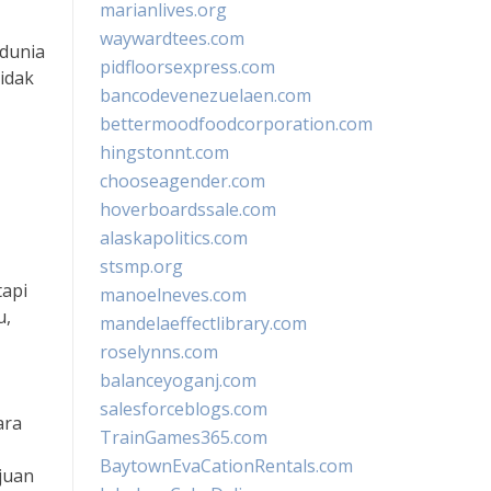
marianlives.org
waywardtees.com
 dunia
pidfloorsexpress.com
idak
bancodevenezuelaen.com
bettermoodfoodcorporation.com
hingstonnt.com
chooseagender.com
hoverboardssale.com
alaskapolitics.com
stsmp.org
tapi
manoelneves.com
u,
mandelaeffectlibrary.com
roselynns.com
balanceyoganj.com
salesforceblogs.com
ara
TrainGames365.com
BaytownEvaCationRentals.com
juan