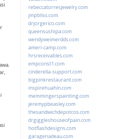
si
rebeccatorresjewelry.com
jmpbliss.com
drjorgerico.com
r
queensushipa.com
wendyweimerdds.com
ameri-camp.com
hrsreceivables.com
empconst1.com
awa.
cinderella-support.com
ar,
bigpinkrestaurant.com
inspirehuahin.com
i
memmingerspainting.com
jeremypbeasley.com
thesandwichdepotcos.com
drgiggleshouseofpain.com
si
hotflashdesigns.com
garagenadeau.com