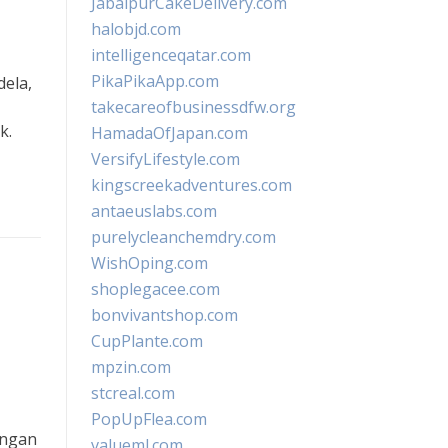
JabalpurCakeDelivery.com
halobjd.com
intelligenceqatar.com
PikaPikaApp.com
dela,
takecareofbusinessdfw.org
k.
HamadaOfJapan.com
VersifyLifestyle.com
kingscreekadventures.com
antaeuslabs.com
purelycleanchemdry.com
WishOping.com
shoplegacee.com
bonvivantshop.com
CupPlante.com
mpzin.com
stcreal.com
PopUpFlea.com
engan
valueml.com