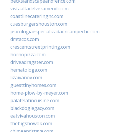
beckslandscapeandfence.com
vistaaltadelveramendi.com
coastlinecateringnc.com
cuesburgershouston.com
psicologiaespecializadaencampeche.com
dmtacos.com
crescentstreetprinting.com
hornopizza.com
driveadragster.com
hematologa.com
lizaivanov.com
guesttinyhomes.com
home-plow-by-meyer.com
palatelatincuisine.com
blackdoglegacy.com
eatvivahouston.com
thebigshowok.com
chimeandstave.com