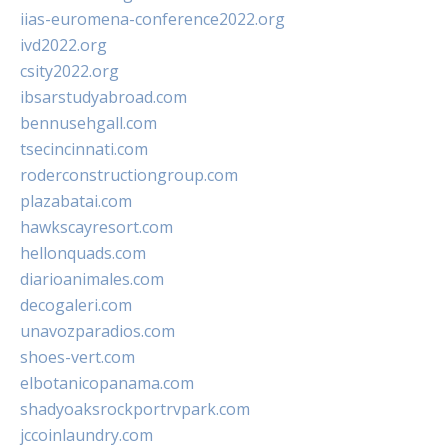
iias-euromena-conference2022.org
ivd2022.org
csity2022.org
ibsarstudyabroad.com
bennusehgall.com
tsecincinnati.com
roderconstructiongroup.com
plazabatai.com
hawkscayresort.com
hellonquads.com
diarioanimales.com
decogaleri.com
unavozparadios.com
shoes-vert.com
elbotanicopanama.com
shadyoaksrockportrvpark.com
jccoinlaundry.com