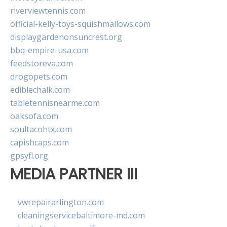
riverviewtennis.com
official-kelly-toys-squishmallows.com
displaygardenonsuncrest.org
bbq-empire-usa.com
feedstoreva.com
drogopets.com
ediblechalk.com
tabletennisnearme.com
oaksofa.com
soultacohtx.com
capishcaps.com
gpsyfl.org
MEDIA PARTNER III
vwrepairarlington.com
cleaningservicebaltimore-md.com