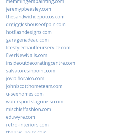
memmingerspainting.com
jeremypbeasley.com
thesandwichdepotcos.com
drgiggleshouseofpain.com
hotflashdesigns.com
garagenadeau.com
lifestylechauffeurservice.com
EverNewNails.com
insideoutdecoratingcentre.com
salvatoresinpoint.com
jovialfloralco.com
johnlscotthometeam.com
u-seehomes.com
watersportslagonissi.com
mischieffashion.com
eduwyre.com
retro-interiors.com
theblvd-boise.com