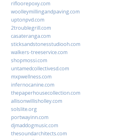
rifloorepoxy.com
woolleymillingandpaving.com
uptonpvd.com
2troublegrill.com
casateranga.com
sticksandstonesstudiooh.com
walkers-treeservice.com
shopmossi.com
untamedcollectivesd.com
mxpwellness.com
infernocanine.com
thepaperhousecollection.com
allisonwillisholley.com
solslite.org
portwayinn.com
djmaddogmusic.com
thesoundarchitects.com