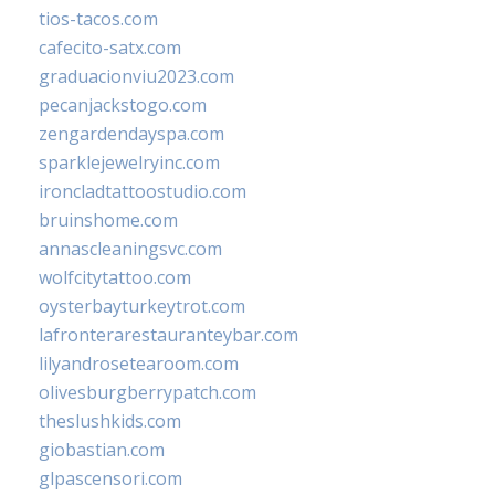
tios-tacos.com
cafecito-satx.com
graduacionviu2023.com
pecanjackstogo.com
zengardendayspa.com
sparklejewelryinc.com
ironcladtattoostudio.com
bruinshome.com
annascleaningsvc.com
wolfcitytattoo.com
oysterbayturkeytrot.com
lafronterarestauranteybar.com
lilyandrosetearoom.com
olivesburgberrypatch.com
theslushkids.com
giobastian.com
glpascensori.com