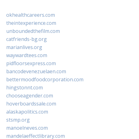
okhealthcareers.com
theintexperience.com
unboundedthefilm.com
catfriends-bg.org
marianlives.org
waywardtees.com
pidfloorsexpress.com
bancodevenezuelaen.com
bettermoodfoodcorporation.com
hingstonnt.com
chooseagender.com
hoverboardssale.com
alaskapolitics.com
stsmp.org
manoelneves.com
mandelaeffectlibrary.com