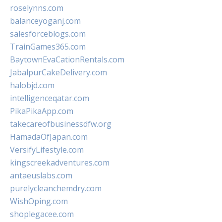
roselynns.com
balanceyoganj.com
salesforceblogs.com
TrainGames365.com
BaytownEvaCationRentals.com
JabalpurCakeDelivery.com
halobjd.com
intelligenceqatar.com
PikaPikaApp.com
takecareofbusinessdfw.org
HamadaOfJapan.com
VersifyLifestyle.com
kingscreekadventures.com
antaeuslabs.com
purelycleanchemdry.com
WishOping.com
shoplegacee.com