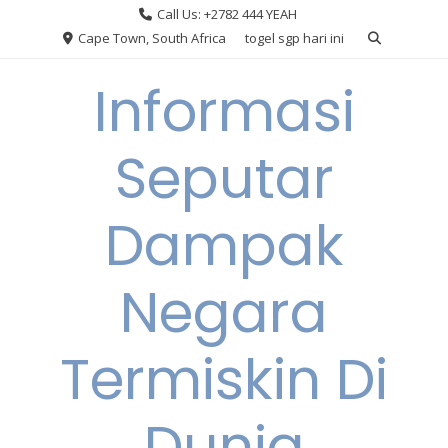
Skip
Call Us: +2782 444 YEAH
to
Cape Town, South Africa
togel sgp hari ini
content
Informasi
Seputar
Dampak
Negara
Termiskin Di
Dunia