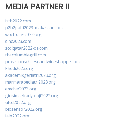
MEDIA PARTNER II
isth2022.com
p2b2pabi2023-makassar.com
wocfparis2023.org
sinc2023.com
scdlqatar2022-qa.com
thecolumbiagrill.com
provisionscheeseandwineshoppe.com
khedi2023.org
akademikgeriatri2023.org
marmarapediatri2023.org
emchie2023.org
girisimselradyoloji2022.org
utcd2022.org
biosensor2022.org
ialp2022.org