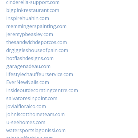
cinderella-support.com
bigpinkrestaurant.com
inspirehuahin.com
memmingerspainting.com
jeremypbeasley.com
thesandwichdepotcos.com
drgiggleshouseofpain.com
hotflashdesigns.com
garagenadeau.com
lifestylechauffeurservice.com
EverNewNails.com
insideoutdecoratingcentre.com
salvatoresinpoint.com
jovialfloralco.com
johnlscotthometeam.com
u-seehomes.com
watersportslagonissi.com