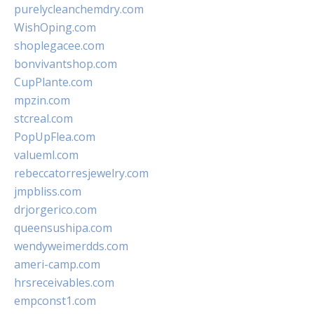
purelycleanchemdry.com
WishOping.com
shoplegacee.com
bonvivantshop.com
CupPlante.com
mpzin.com
stcreal.com
PopUpFlea.com
valueml.com
rebeccatorresjewelry.com
jmpbliss.com
drjorgerico.com
queensushipa.com
wendyweimerdds.com
ameri-camp.com
hrsreceivables.com
empconst1.com