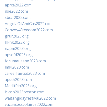
aprce2022.com
ibie2022.com
sbcc-2022.com
AngolaOilAndGas2022.com
Convoy4Freedom2022.com
grur2023.org
hkhk2023.org
napm2023.org
apsdfd2023.org
forumausape2023.com
imkl2023.com
careerfaircsd2023.com
apsth2023.com
MedItRio2023.org
lcicon2023boston.com
waitangidayfestival2022.com
vacancesscolaires2022.com