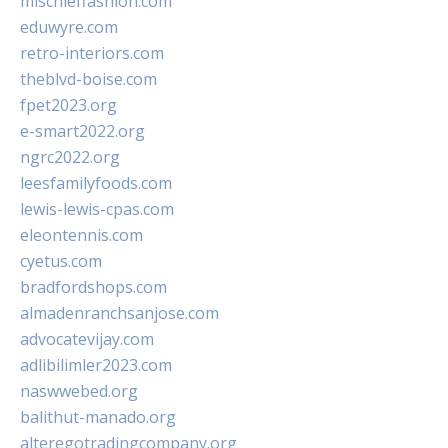
mischieffashion.com
eduwyre.com
retro-interiors.com
theblvd-boise.com
fpet2023.org
e-smart2022.org
ngrc2022.org
leesfamilyfoods.com
lewis-lewis-cpas.com
eleontennis.com
cyetus.com
bradfordshops.com
almadenranchsanjose.com
advocatevijay.com
adlibilimler2023.com
naswwebed.org
balithut-manado.org
alteregotradingcompany.org