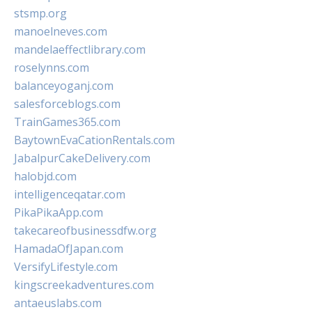
stsmp.org
manoelneves.com
mandelaeffectlibrary.com
roselynns.com
balanceyoganj.com
salesforceblogs.com
TrainGames365.com
BaytownEvaCationRentals.com
JabalpurCakeDelivery.com
halobjd.com
intelligenceqatar.com
PikaPikaApp.com
takecareofbusinessdfw.org
HamadaOfJapan.com
VersifyLifestyle.com
kingscreekadventures.com
antaeuslabs.com