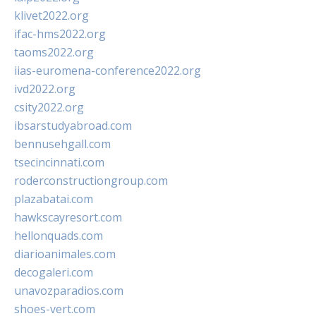
klivet2022.org
ifac-hms2022.org
taoms2022.org
iias-euromena-conference2022.org
ivd2022.org
csity2022.org
ibsarstudyabroad.com
bennusehgall.com
tsecincinnati.com
roderconstructiongroup.com
plazabatai.com
hawkscayresort.com
hellonquads.com
diarioanimales.com
decogaleri.com
unavozparadios.com
shoes-vert.com