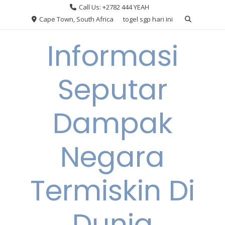
Skip
Call Us: +2782 444 YEAH
to
Cape Town, South Africa
togel sgp hari ini
content
Informasi
Seputar
Dampak
Negara
Termiskin Di
Dunia