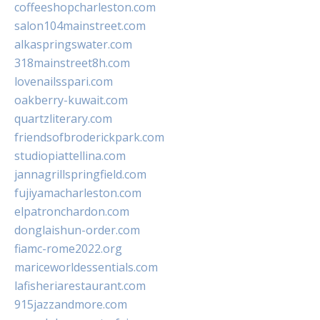
coffeeshopcharleston.com
salon104mainstreet.com
alkaspringswater.com
318mainstreet8h.com
lovenailsspari.com
oakberry-kuwait.com
quartzliterary.com
friendsofbroderickpark.com
studiopiattellina.com
jannagrillspringfield.com
fujiyamacharleston.com
elpatronchardon.com
donglaishun-order.com
fiamc-rome2022.org
mariceworldessentials.com
lafisheriarestaurant.com
915jazzandmore.com