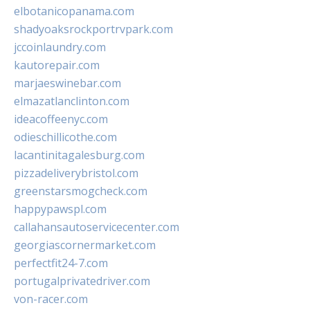
elbotanicopanama.com
shadyoaksrockportrvpark.com
jccoinlaundry.com
kautorepair.com
marjaeswinebar.com
elmazatlanclinton.com
ideacoffeenyc.com
odieschillicothe.com
lacantinitagalesburg.com
pizzadeliverybristol.com
greenstarsmogcheck.com
happypawspl.com
callahansautoservicecenter.com
georgiascornermarket.com
perfectfit24-7.com
portugalprivatedriver.com
von-racer.com