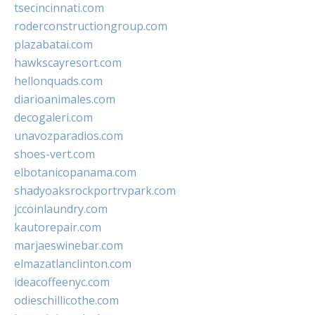
tsecincinnati.com
roderconstructiongroup.com
plazabatai.com
hawkscayresort.com
hellonquads.com
diarioanimales.com
decogaleri.com
unavozparadios.com
shoes-vert.com
elbotanicopanama.com
shadyoaksrockportrvpark.com
jccoinlaundry.com
kautorepair.com
marjaeswinebar.com
elmazatlanclinton.com
ideacoffeenyc.com
odieschillicothe.com