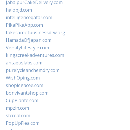
JabalpurCakeDelivery.com
halobjd.com
intelligenceqatar.com
PikaPikaApp.com
takecareofbusinessdfw.org
HamadaOfJapan.com
VersifyLifestyle.com
kingscreekadventures.com
antaeuslabs.com
purelycleanchemdry.com
WishOping.com
shoplegacee.com
bonvivantshop.com
CupPlante.com
mpzin.com
stcreal.com
PopUpFlea.com