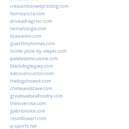
crescentstreetprinting.com
hornopizza.com
driveadragster.com
hematologa.com
lizaivanov.com
guesttinyhomes.com
home-plow-by-meyer.com
palatelatincuisine.com
blackdoglegacy.com
eatvivahouston.com
thebigshowok.com
chimeandstave.com
greatwallseafoodny.com
theloverose.com
gabriovoice.com
resinflowart.com
p-sports.net