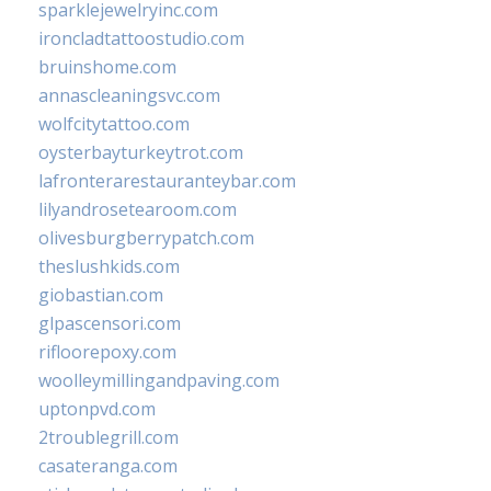
sparklejewelryinc.com
ironcladtattoostudio.com
bruinshome.com
annascleaningsvc.com
wolfcitytattoo.com
oysterbayturkeytrot.com
lafronterarestauranteybar.com
lilyandrosetearoom.com
olivesburgberrypatch.com
theslushkids.com
giobastian.com
glpascensori.com
rifloorepoxy.com
woolleymillingandpaving.com
uptonpvd.com
2troublegrill.com
casateranga.com