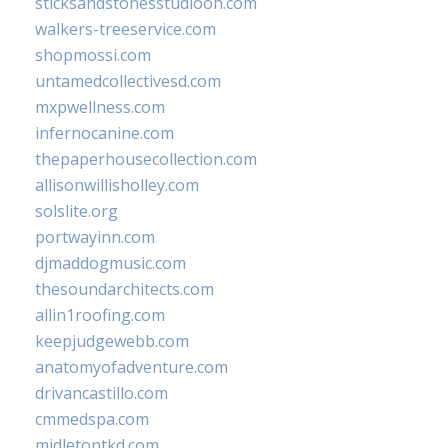
sticksandstonesstudiooh.com
walkers-treeservice.com
shopmossi.com
untamedcollectivesd.com
mxpwellness.com
infernocanine.com
thepaperhousecollection.com
allisonwillisholley.com
solslite.org
portwayinn.com
djmaddogmusic.com
thesoundarchitects.com
allin1roofing.com
keepjudgewebb.com
anatomyofadventure.com
drivancastillo.com
cmmedspa.com
midletontkd.com