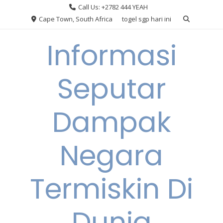
Skip
Call Us: +2782 444 YEAH
to
Cape Town, South Africa
togel sgp hari ini
content
Informasi
Seputar
Dampak
Negara
Termiskin Di
Dunia