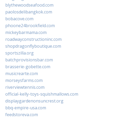
blythewoodseafood.com
paolosdelibangkok.com
bobacove.com
phoone24brookfield.com
mickeybarmama.com
roadwayconstructioninc.com
shopdragonflyboutique.com
sportszilla.org
batchprovisionsbar.com
brasserie-gobette.com
musicrearte.com
morseysfarms.com
riverviewtennis.com
official-kelly-toys-squishmallows.com
displaygardenonsuncrest.org
bbq-empire-usa.com
feedstoreva.com