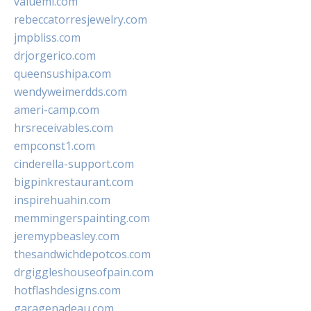
valueml.com
rebeccatorresjewelry.com
jmpbliss.com
drjorgerico.com
queensushipa.com
wendyweimerdds.com
ameri-camp.com
hrsreceivables.com
empconst1.com
cinderella-support.com
bigpinkrestaurant.com
inspirehuahin.com
memmingerspainting.com
jeremypbeasley.com
thesandwichdepotcos.com
drgiggleshouseofpain.com
hotflashdesigns.com
garagenadeau.com