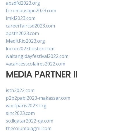
apsdfd2023.org
forumausape2023.com
imkl2023.com
careerfaircsd2023.com
apsth2023.com
MedItRio2023.org
lcicon2023boston.com
waitangidayfestival2022.com
vacancesscolaires2022.com
MEDIA PARTNER II
isth2022.com
p2b2pabi2023-makassar.com
wocfparis2023.org
sinc2023.com
scdlqatar2022-qa.com
thecolumbiagrill.com