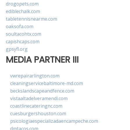
drogopets.com
ediblechalk.com
tabletennisnearme.com
oaksofa.com
soultacohtx.com
capishcaps.com
gpsyfl.org
MEDIA PARTNER III
vwrepairarlington.com
cleaningservicebaltimore-md.com
beckslandscapeandfence.com
vistaaltadelveramendi.com
coastlinecateringnc.com
cuesburgershouston.com
psicologiaespecializadaencampeche.com
dmtacos.com