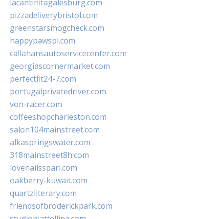
lacantinitagalesburg.com
pizzadeliverybristol.com
greenstarsmogcheck.com
happypawspl.com
callahansautoservicecenter.com
georgiascornermarket.com
perfectfit24-7.com
portugalprivatedriver.com
von-racer.com
coffeeshopcharleston.com
salon104mainstreet.com
alkaspringswater.com
318mainstreet8h.com
lovenailsspari.com
oakberry-kuwait.com
quartzliterary.com
friendsofbroderickpark.com
studiopiattellina.com