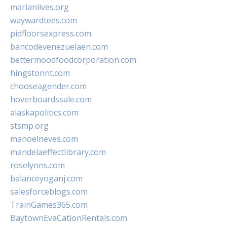
marianlives.org
waywardtees.com
pidfloorsexpress.com
bancodevenezuelaen.com
bettermoodfoodcorporation.com
hingstonnt.com
chooseagender.com
hoverboardssale.com
alaskapolitics.com
stsmp.org
manoelneves.com
mandelaeffectlibrary.com
roselynns.com
balanceyoganj.com
salesforceblogs.com
TrainGames365.com
BaytownEvaCationRentals.com