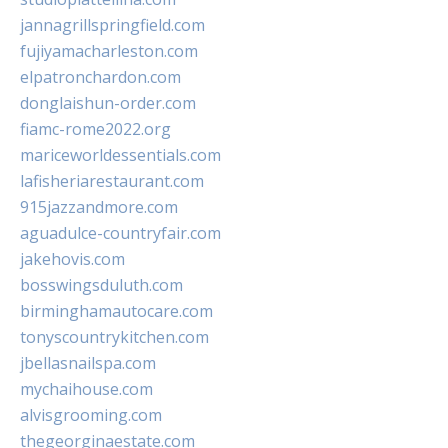
jannagrillspringfield.com
fujiyamacharleston.com
elpatronchardon.com
donglaishun-order.com
fiamc-rome2022.org
mariceworldessentials.com
lafisheriarestaurant.com
915jazzandmore.com
aguadulce-countryfair.com
jakehovis.com
bosswingsduluth.com
birminghamautocare.com
tonyscountrykitchen.com
jbellasnailspa.com
mychaihouse.com
alvisgrooming.com
thegeorginaestate.com