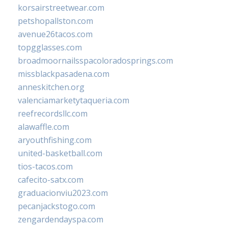
korsairstreetwear.com
petshopallston.com
avenue26tacos.com
topgglasses.com
broadmoornailsspacoloradosprings.com
missblackpasadena.com
anneskitchen.org
valenciamarketytaqueria.com
reefrecordsllc.com
alawaffle.com
aryouthfishing.com
united-basketball.com
tios-tacos.com
cafecito-satx.com
graduacionviu2023.com
pecanjackstogo.com
zengardendayspa.com