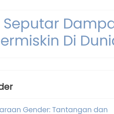
i Seputar Damp
ermiskin Di Duni
der
taraan Gender: Tantangan dan