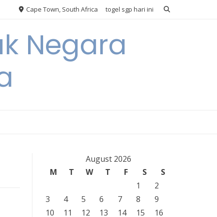
Cape Town, South Africa
togel sgp hari ini
ak Negara
a
August 2026
M
T
W
T
F
S
S
1
2
3
4
5
6
7
8
9
10
11
12
13
14
15
16