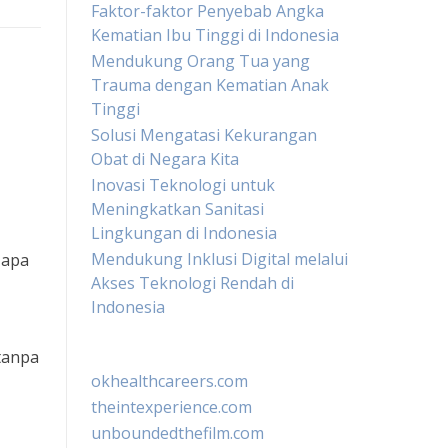
Faktor-faktor Penyebab Angka
Kematian Ibu Tinggi di Indonesia
Mendukung Orang Tua yang
Trauma dengan Kematian Anak
Tinggi
Solusi Mengatasi Kekurangan
Obat di Negara Kita
Inovasi Teknologi untuk
Meningkatkan Sanitasi
Lingkungan di Indonesia
Mendukung Inklusi Digital melalui
 apa
Akses Teknologi Rendah di
Indonesia
tanpa
okhealthcareers.com
theintexperience.com
unboundedthefilm.com