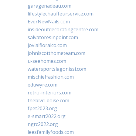
garagenadeau.com
lifestylechauffeurservice.com
EverNewNails.com
insideoutdecoratingcentre.com
salvatoresinpoint.com
jovialfloralco.com
johnlscotthometeam.com
u-seehomes.com
watersportslagonissi.com
mischieffashion.com
eduwyre.com
retro-interiors.com
theblvd-boise.com
fpet2023.org
e-smart2022.org
ngrc2022.org
leesfamilyfoods.com