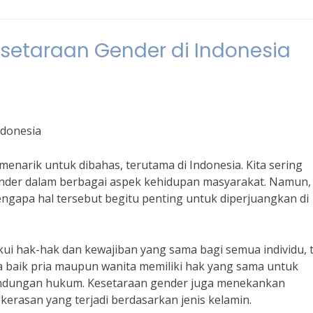
etaraan Gender di Indonesia
ndonesia
enarik untuk dibahas, terutama di Indonesia. Kita sering
nder dalam berbagai aspek kehidupan masyarakat. Namun,
ngapa hal tersebut begitu penting untuk diperjuangkan di
ui hak-hak dan kewajiban yang sama bagi semua individu, 
a baik pria maupun wanita memiliki hak yang sama untuk
lindungan hukum. Kesetaraan gender juga menekankan
erasan yang terjadi berdasarkan jenis kelamin.