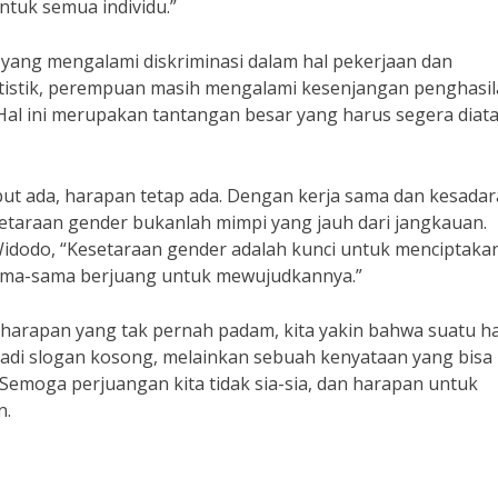
tuk semua individu.”
 yang mengalami diskriminasi dalam hal pekerjaan dan
atistik, perempuan masih mengalami kesenjangan penghasi
 Hal ini merupakan tantangan besar yang harus segera diata
t ada, harapan tetap ada. Dengan kerja sama dan kesada
setaraan gender bukanlah mimpi yang jauh dari jangkauan.
 Widodo, “Kesetaraan gender adalah kunci untuk menciptaka
rsama-sama berjuang untuk mewujudkannya.”
harapan yang tak pernah padam, kita yakin bahwa suatu ha
adi slogan kosong, melainkan sebuah kenyataan yang bisa
. Semoga perjuangan kita tidak sia-sia, dan harapan untuk
n.