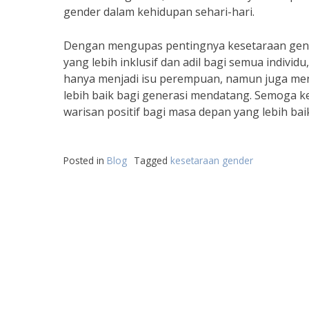
gender dalam kehidupan sehari-hari.
Dengan mengupas pentingnya kesetaraan gende
yang lebih inklusif dan adil bagi semua indiv
hanya menjadi isu perempuan, namun juga me
lebih baik bagi generasi mendatang. Semoga ke
warisan positif bagi masa depan yang lebih bai
Posted in
Blog
Tagged
kesetaraan gender