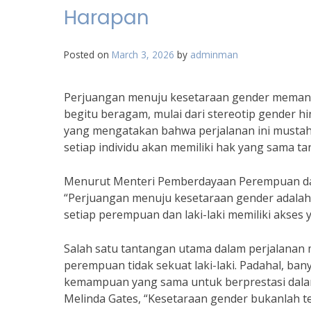
Harapan
Posted on
March 3, 2026
by
adminman
Perjuangan menuju kesetaraan gender memang
begitu beragam, mulai dari stereotip gender 
yang mengatakan bahwa perjalanan ini mustahi
setiap individu akan memiliki hak yang sama t
Menurut Menteri Pemberdayaan Perempuan dan
“Perjuangan menuju kesetaraan gender adalah 
setiap perempuan dan laki-laki memiliki akses
Salah satu tantangan utama dalam perjalanan
perempuan tidak sekuat laki-laki. Padahal, b
kemampuan yang sama untuk berprestasi dalam 
Melinda Gates, “Kesetaraan gender bukanlah te