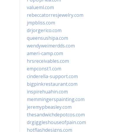
valueml.com
rebeccatorresjewelry.com
jmpbliss.com
drjorgerico.com
queensushipa.com
wendyweimerdds.com
ameri-camp.com
hrsreceivables.com
empconst1.com
cinderella-support.com
bigpinkrestaurant.com
inspirehuahin.com
memmingerspainting.com
jeremypbeasley.com
thesandwichdepotcos.com
drgiggleshouseofpain.com
hotflashdesigns.com