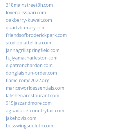
318mainstreet8h.com
lovenailsspari.com
oakberry-kuwait.com
quartzliterary.com
friendsofbroderickpark.com
studiopiattellina.com
jannagrillspringfield.com
fujiyamacharleston.com
elpatronchardon.com
donglaishun-order.com
fiamc-rome2022.org
mariceworldessentials.com
lafisheriarestaurant.com
915jazzandmore.com
aguadulce-countryfair.com
jakehovis.com
bosswingsduluth.com