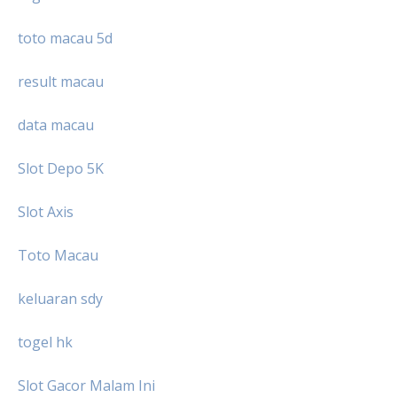
toto macau 5d
result macau
data macau
Slot Depo 5K
Slot Axis
Toto Macau
keluaran sdy
togel hk
Slot Gacor Malam Ini