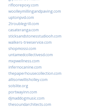
rifloorepoxy.com
woolleymillingandpaving.com
uptonpvd.com
2troublegrill.com
casateranga.com
sticksandstonesstudiooh.com
walkers-treeservice.com
shopmossi.com
untamedcollectivesd.com
mxpwellness.com
infernocanine.com
thepaperhousecollection.com
allisonwillisholley.com
solslite.org
portwayinn.com
djmaddogmusic.com
thesoundarchitects.com