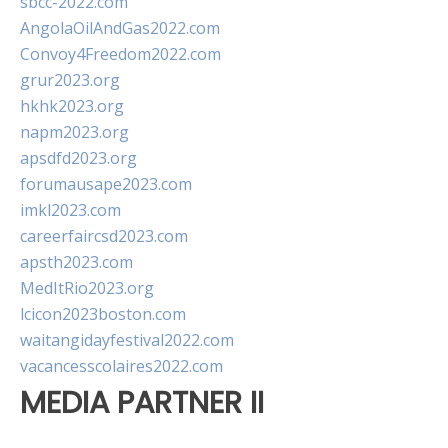
sbcc-2022.com
AngolaOilAndGas2022.com
Convoy4Freedom2022.com
grur2023.org
hkhk2023.org
napm2023.org
apsdfd2023.org
forumausape2023.com
imkl2023.com
careerfaircsd2023.com
apsth2023.com
MedItRio2023.org
lcicon2023boston.com
waitangidayfestival2022.com
vacancesscolaires2022.com
MEDIA PARTNER II