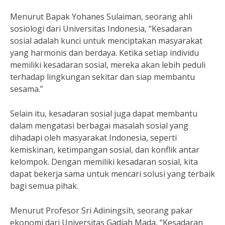
Menurut Bapak Yohanes Sulaiman, seorang ahli
sosiologi dari Universitas Indonesia, “Kesadaran
sosial adalah kunci untuk menciptakan masyarakat
yang harmonis dan berdaya. Ketika setiap individu
memiliki kesadaran sosial, mereka akan lebih peduli
terhadap lingkungan sekitar dan siap membantu
sesama.”
Selain itu, kesadaran sosial juga dapat membantu
dalam mengatasi berbagai masalah sosial yang
dihadapi oleh masyarakat Indonesia, seperti
kemiskinan, ketimpangan sosial, dan konflik antar
kelompok. Dengan memiliki kesadaran sosial, kita
dapat bekerja sama untuk mencari solusi yang terbaik
bagi semua pihak.
Menurut Profesor Sri Adiningsih, seorang pakar
ekonomi dari Universitas Gadjah Mada, “Kesadaran