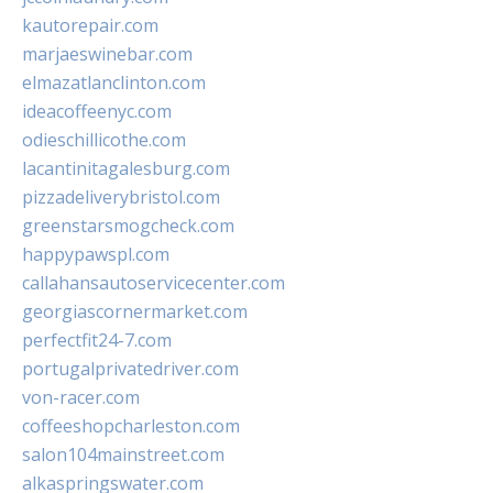
kautorepair.com
marjaeswinebar.com
elmazatlanclinton.com
ideacoffeenyc.com
odieschillicothe.com
lacantinitagalesburg.com
pizzadeliverybristol.com
greenstarsmogcheck.com
happypawspl.com
callahansautoservicecenter.com
georgiascornermarket.com
perfectfit24-7.com
portugalprivatedriver.com
von-racer.com
coffeeshopcharleston.com
salon104mainstreet.com
alkaspringswater.com