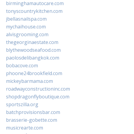
birminghamautocare.com
tonyscountrykitchen.com
jbellasnailspa.com
mychaihouse.com
alvisgrooming.com
thegeorginaestate.com
blythewoodseafood.com
paolosdelibangkok.com
bobacove.com
phoone24brookfield.com
mickeybarmama.com
roadwayconstructioninc.com
shopdragonflyboutique.com
sportszilla.org
batchprovisionsbar.com
brasserie-gobette.com
musicrearte.com