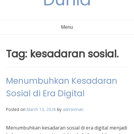
Menu
Tag:
kesadaran sosial.
Menumbuhkan Kesadaran
Sosial di Era Digital
Posted on
March 13, 2026
by
adminman
Menumbuhkan kesadaran sosial di era digital menjadi