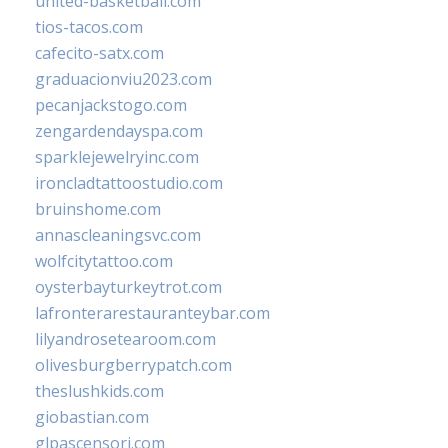
united-basketball.com
tios-tacos.com
cafecito-satx.com
graduacionviu2023.com
pecanjackstogo.com
zengardendayspa.com
sparklejewelryinc.com
ironcladtattoostudio.com
bruinshome.com
annascleaningsvc.com
wolfcitytattoo.com
oysterbayturkeytrot.com
lafronterarestauranteybar.com
lilyandrosetearoom.com
olivesburgberrypatch.com
theslushkids.com
giobastian.com
glpascensori.com