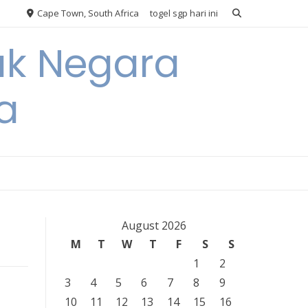
Cape Town, South Africa
togel sgp hari ini
ak Negara
a
August 2026
M
T
W
T
F
S
S
1
2
3
4
5
6
7
8
9
10
11
12
13
14
15
16