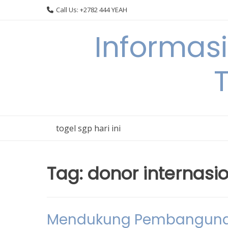
Skip
Call Us: +2782 444 YEAH
to
content
Informas
T
togel sgp hari ini
Tag:
donor internasi
Mendukung Pembangunan 