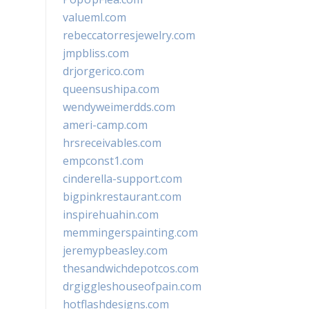
valueml.com
rebeccatorresjewelry.com
jmpbliss.com
drjorgerico.com
queensushipa.com
wendyweimerdds.com
ameri-camp.com
hrsreceivables.com
empconst1.com
cinderella-support.com
bigpinkrestaurant.com
inspirehuahin.com
memmingerspainting.com
jeremypbeasley.com
thesandwichdepotcos.com
drgiggleshouseofpain.com
hotflashdesigns.com