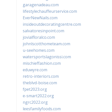
garagenadeau.com
lifestylechauffeurservice.com
EverNewNails.com
insideoutdecoratingcentre.com
salvatoresinpoint.com
jovialfloralco.com
johnlscotthometeam.com
u-seehomes.com
watersportslagonissi.com
mischieffashion.com
eduwyre.com
retro-interiors.com
theblvd-boise.com
fpet2023.org
e-smart2022.org
ngrc2022.org
leesfamilyfoods.com