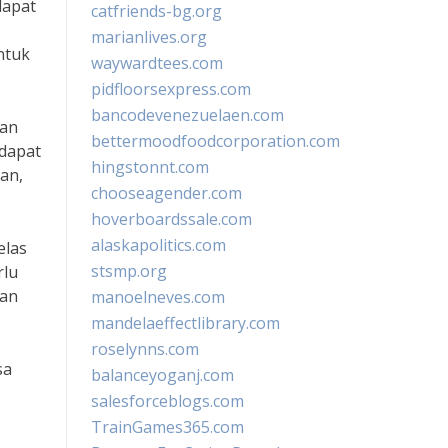
dapat
catfriends-bg.org
marianlives.org
ntuk
waywardtees.com
pidfloorsexpress.com
bancodevenezuelaen.com
nan
bettermoodfoodcorporation.com
 dapat
hingstonnt.com
an,
chooseagender.com
hoverboardssale.com
alaskapolitics.com
elas
stsmp.org
rlu
uan
manoelneves.com
mandelaeffectlibrary.com
roselynns.com
sa
balanceyoganj.com
salesforceblogs.com
TrainGames365.com