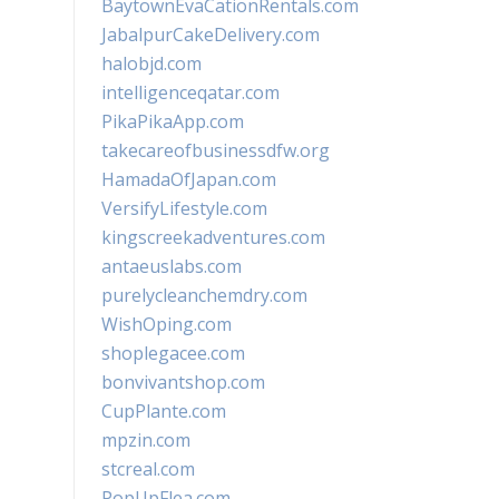
BaytownEvaCationRentals.com
JabalpurCakeDelivery.com
halobjd.com
intelligenceqatar.com
PikaPikaApp.com
takecareofbusinessdfw.org
HamadaOfJapan.com
VersifyLifestyle.com
kingscreekadventures.com
antaeuslabs.com
purelycleanchemdry.com
WishOping.com
shoplegacee.com
bonvivantshop.com
CupPlante.com
mpzin.com
stcreal.com
PopUpFlea.com