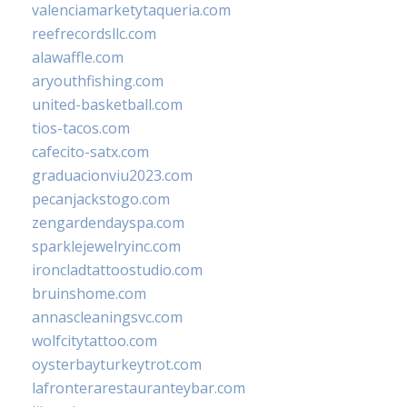
valenciamarketytaqueria.com
reefrecordsllc.com
alawaffle.com
aryouthfishing.com
united-basketball.com
tios-tacos.com
cafecito-satx.com
graduacionviu2023.com
pecanjackstogo.com
zengardendayspa.com
sparklejewelryinc.com
ironcladtattoostudio.com
bruinshome.com
annascleaningsvc.com
wolfcitytattoo.com
oysterbayturkeytrot.com
lafronterarestauranteybar.com