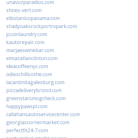
unavozparadios.com
shoes-vert.com
elbotanicopanama.com
shadyoaksrockportrvpark.com
jccoinlaundry.com
kautorepair.com
marjaeswinebar.com
elmazatlanclinton.com
ideacoffeenyc.com
odieschillicothe.com
lacantinitagalesburg.com
pizzadeliverybristol.com
greenstarsmogcheck.com
happypawspl.com
callahansautoservicecenter.com
georgiascornermarket.com
perfectfit24-7.com