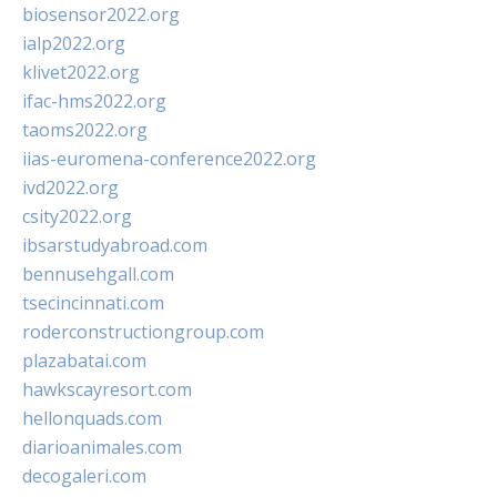
biosensor2022.org
ialp2022.org
klivet2022.org
ifac-hms2022.org
taoms2022.org
iias-euromena-conference2022.org
ivd2022.org
csity2022.org
ibsarstudyabroad.com
bennusehgall.com
tsecincinnati.com
roderconstructiongroup.com
plazabatai.com
hawkscayresort.com
hellonquads.com
diarioanimales.com
decogaleri.com