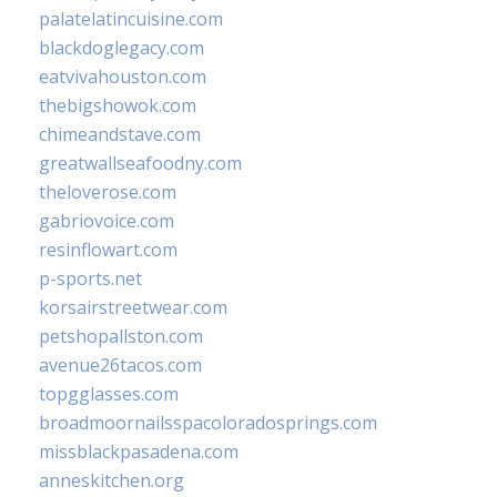
palatelatincuisine.com
blackdoglegacy.com
eatvivahouston.com
thebigshowok.com
chimeandstave.com
greatwallseafoodny.com
theloverose.com
gabriovoice.com
resinflowart.com
p-sports.net
korsairstreetwear.com
petshopallston.com
avenue26tacos.com
topgglasses.com
broadmoornailsspacoloradosprings.com
missblackpasadena.com
anneskitchen.org