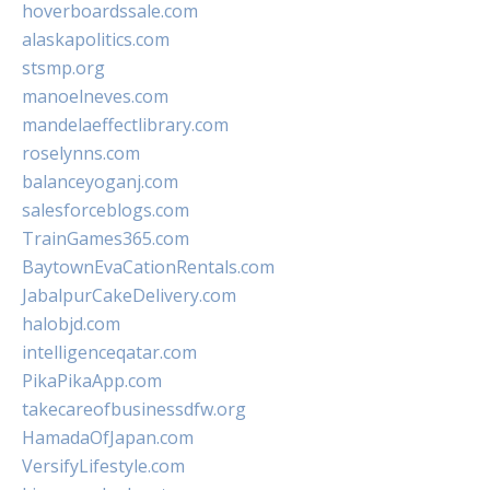
hoverboardssale.com
alaskapolitics.com
stsmp.org
manoelneves.com
mandelaeffectlibrary.com
roselynns.com
balanceyoganj.com
salesforceblogs.com
TrainGames365.com
BaytownEvaCationRentals.com
JabalpurCakeDelivery.com
halobjd.com
intelligenceqatar.com
PikaPikaApp.com
takecareofbusinessdfw.org
HamadaOfJapan.com
VersifyLifestyle.com