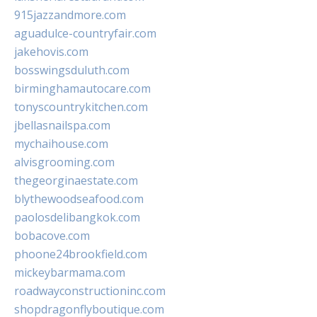
915jazzandmore.com
aguadulce-countryfair.com
jakehovis.com
bosswingsduluth.com
birminghamautocare.com
tonyscountrykitchen.com
jbellasnailspa.com
mychaihouse.com
alvisgrooming.com
thegeorginaestate.com
blythewoodseafood.com
paolosdelibangkok.com
bobacove.com
phoone24brookfield.com
mickeybarmama.com
roadwayconstructioninc.com
shopdragonflyboutique.com