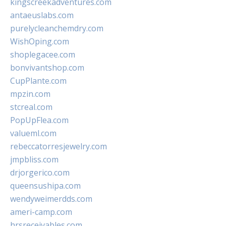
kingscreekadventures.com
antaeuslabs.com
purelycleanchemdry.com
WishOping.com
shoplegacee.com
bonvivantshop.com
CupPlante.com
mpzin.com
stcreal.com
PopUpFlea.com
valueml.com
rebeccatorresjewelry.com
jmpbliss.com
drjorgerico.com
queensushipa.com
wendyweimerdds.com
ameri-camp.com
hrsreceivables.com