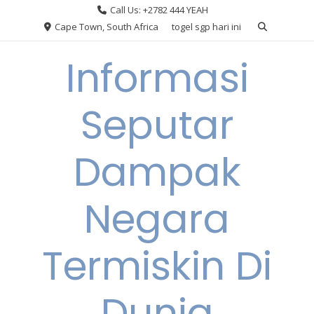
Skip
Call Us: +2782 444 YEAH
to
Cape Town, South Africa
togel sgp hari ini
content
Informasi
Seputar
Dampak
Negara
Termiskin Di
Dunia