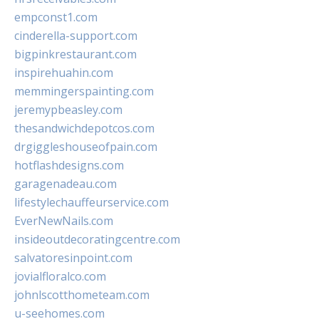
empconst1.com
cinderella-support.com
bigpinkrestaurant.com
inspirehuahin.com
memmingerspainting.com
jeremypbeasley.com
thesandwichdepotcos.com
drgiggleshouseofpain.com
hotflashdesigns.com
garagenadeau.com
lifestylechauffeurservice.com
EverNewNails.com
insideoutdecoratingcentre.com
salvatoresinpoint.com
jovialfloralco.com
johnlscotthometeam.com
u-seehomes.com