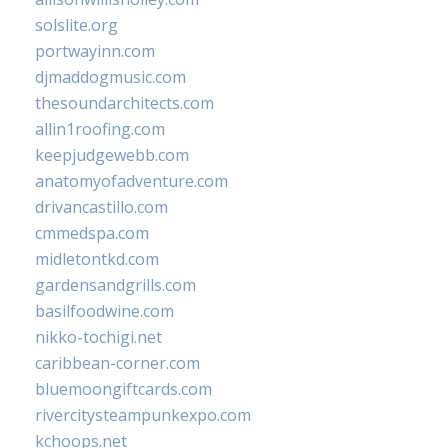
solslite.org
portwayinn.com
djmaddogmusic.com
thesoundarchitects.com
allin1roofing.com
keepjudgewebb.com
anatomyofadventure.com
drivancastillo.com
cmmedspa.com
midletontkd.com
gardensandgrills.com
basilfoodwine.com
nikko-tochigi.net
caribbean-corner.com
bluemoongiftcards.com
rivercitysteampunkexpo.com
kchoops.net