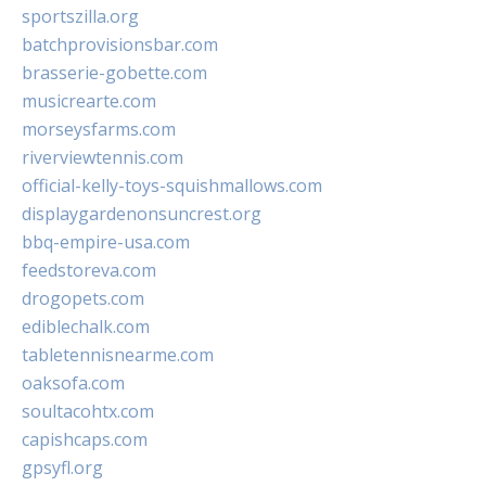
sportszilla.org
batchprovisionsbar.com
brasserie-gobette.com
musicrearte.com
morseysfarms.com
riverviewtennis.com
official-kelly-toys-squishmallows.com
displaygardenonsuncrest.org
bbq-empire-usa.com
feedstoreva.com
drogopets.com
ediblechalk.com
tabletennisnearme.com
oaksofa.com
soultacohtx.com
capishcaps.com
gpsyfl.org