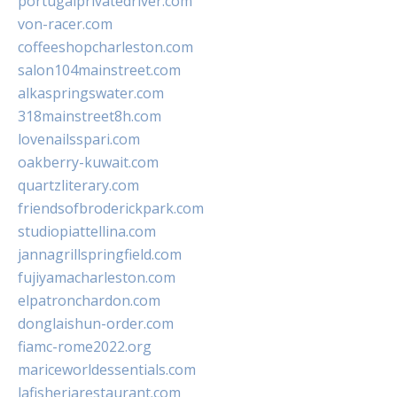
portugalprivatedriver.com
von-racer.com
coffeeshopcharleston.com
salon104mainstreet.com
alkaspringswater.com
318mainstreet8h.com
lovenailsspari.com
oakberry-kuwait.com
quartzliterary.com
friendsofbroderickpark.com
studiopiattellina.com
jannagrillspringfield.com
fujiyamacharleston.com
elpatronchardon.com
donglaishun-order.com
fiamc-rome2022.org
mariceworldessentials.com
lafisheriarestaurant.com