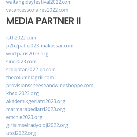
waitangidayfestival2022.com
vacancesscolaires2022.com
MEDIA PARTNER II
isth2022.com
p2b2pabi2023-makassar.com
wocfparis2023.org
sinc2023.com
scdlqatar2022-qa.com
thecolumbiagrill.com
provisionscheeseandwineshoppe.com
khedi2023.org
akademikgeriatri2023.org
marmarapediatri2023.org
emchie2023.org
girisimselradyoloji2022.org
utcd2022.org