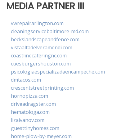
MEDIA PARTNER III
vwrepairarlington.com
cleaningservicebaltimore-md.com
beckslandscapeandfence.com
vistaaltadelveramendi.com
coastlinecateringnc.com
cuesburgershouston.com
psicologiaespecializadaencampeche.com
dmtacos.com
crescentstreetprinting.com
hornopizza.com
driveadragster.com
hematologa.com
lizaivanov.com
guesttinyhomes.com
home-plow-by-meyer.com