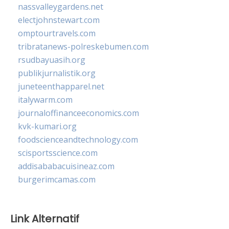
nassvalleygardens.net
electjohnstewart.com
omptourtravels.com
tribratanews-polreskebumen.com
rsudbayuasih.org
publikjurnalistik.org
juneteenthapparel.net
italywarm.com
journaloffinanceeconomics.com
kvk-kumari.org
foodscienceandtechnology.com
scisportsscience.com
addisababacuisineaz.com
burgerimcamas.com
Link Alternatif