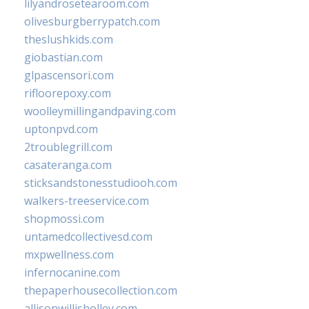
lilyandrosetearoom.com
olivesburgberrypatch.com
theslushkids.com
giobastian.com
glpascensori.com
rifloorepoxy.com
woolleymillingandpaving.com
uptonpvd.com
2troublegrill.com
casateranga.com
sticksandstonesstudiooh.com
walkers-treeservice.com
shopmossi.com
untamedcollectivesd.com
mxpwellness.com
infernocanine.com
thepaperhousecollection.com
allisonwillisholley.com