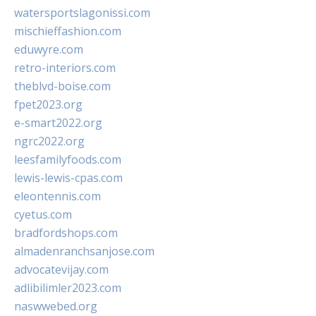
watersportslagonissi.com
mischieffashion.com
eduwyre.com
retro-interiors.com
theblvd-boise.com
fpet2023.org
e-smart2022.org
ngrc2022.org
leesfamilyfoods.com
lewis-lewis-cpas.com
eleontennis.com
cyetus.com
bradfordshops.com
almadenranchsanjose.com
advocatevijay.com
adlibilimler2023.com
naswwebed.org