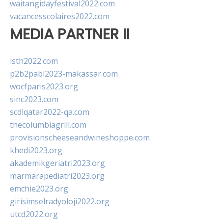
waitangidayfestival2022.com
vacancesscolaires2022.com
MEDIA PARTNER II
isth2022.com
p2b2pabi2023-makassar.com
wocfparis2023.org
sinc2023.com
scdlqatar2022-qa.com
thecolumbiagrill.com
provisionscheeseandwineshoppe.com
khedi2023.org
akademikgeriatri2023.org
marmarapediatri2023.org
emchie2023.org
girisimselradyoloji2022.org
utcd2022.org