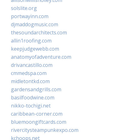
solslite.org
portwayinn.com
djmaddogmusic.com
thesoundarchitects.com
allin1roofing.com
keepjudgewebb.com
anatomyofadventure.com
drivancastillo.com
cmmedspa.com
midletontkd.com
gardensandgrills.com
basilfoodwine.com
nikko-tochigi.net
caribbean-corner.com
bluemoongiftcards.com
rivercitysteampunkexpo.com
kchoops.net