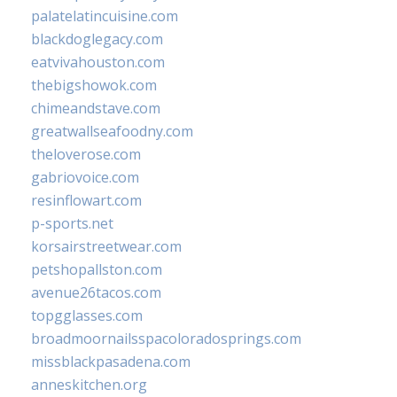
palatelatincuisine.com
blackdoglegacy.com
eatvivahouston.com
thebigshowok.com
chimeandstave.com
greatwallseafoodny.com
theloverose.com
gabriovoice.com
resinflowart.com
p-sports.net
korsairstreetwear.com
petshopallston.com
avenue26tacos.com
topgglasses.com
broadmoornailsspacoloradosprings.com
missblackpasadena.com
anneskitchen.org