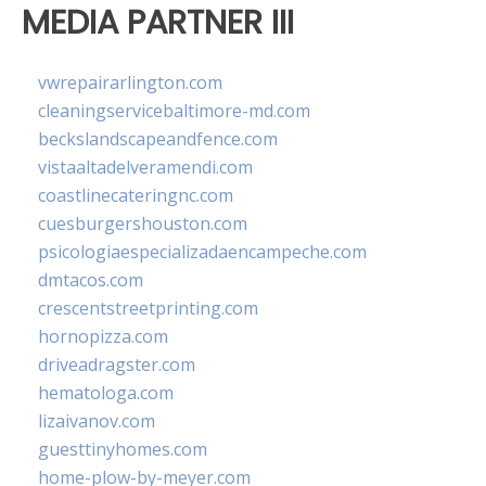
MEDIA PARTNER III
vwrepairarlington.com
cleaningservicebaltimore-md.com
beckslandscapeandfence.com
vistaaltadelveramendi.com
coastlinecateringnc.com
cuesburgershouston.com
psicologiaespecializadaencampeche.com
dmtacos.com
crescentstreetprinting.com
hornopizza.com
driveadragster.com
hematologa.com
lizaivanov.com
guesttinyhomes.com
home-plow-by-meyer.com