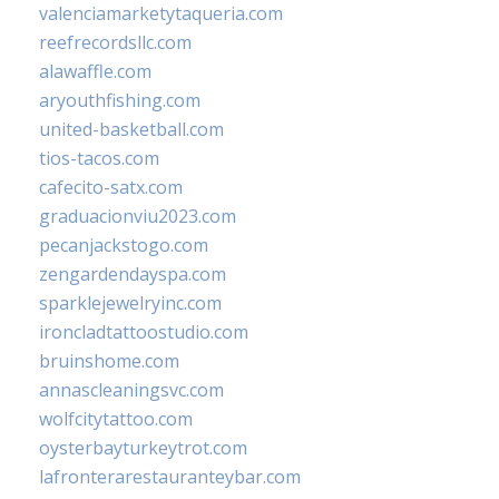
valenciamarketytaqueria.com
reefrecordsllc.com
alawaffle.com
aryouthfishing.com
united-basketball.com
tios-tacos.com
cafecito-satx.com
graduacionviu2023.com
pecanjackstogo.com
zengardendayspa.com
sparklejewelryinc.com
ironcladtattoostudio.com
bruinshome.com
annascleaningsvc.com
wolfcitytattoo.com
oysterbayturkeytrot.com
lafronterarestauranteybar.com