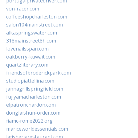
portugalprivatedriver.com
von-racer.com
coffeeshopcharleston.com
salon104mainstreet.com
alkaspringswater.com
318mainstreet8h.com
lovenailsspari.com
oakberry-kuwait.com
quartzliterary.com
friendsofbroderickpark.com
studiopiattellina.com
jannagrillspringfield.com
fujiyamacharleston.com
elpatronchardon.com
donglaishun-order.com
fiamc-rome2022.org
mariceworldessentials.com
lafisheriarestaurant.com