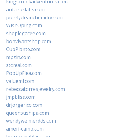
kingscreekadventures.com
antaeuslabs.com
purelycleanchemdry.com
WishOping.com
shoplegacee.com
bonvivantshop.com
CupPlante.com
mpzin.com
stcreal.com
PopUpFlea.com
valueml.com
rebeccatorresjewelry.com
jmpbliss.com
drjorgerico.com
queensushipa.com
wendyweimerdds.com
ameri-camp.com
hrsreceivables.com