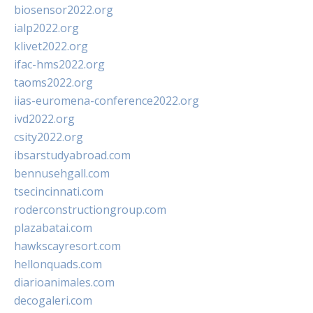
biosensor2022.org
ialp2022.org
klivet2022.org
ifac-hms2022.org
taoms2022.org
iias-euromena-conference2022.org
ivd2022.org
csity2022.org
ibsarstudyabroad.com
bennusehgall.com
tsecincinnati.com
roderconstructiongroup.com
plazabatai.com
hawkscayresort.com
hellonquads.com
diarioanimales.com
decogaleri.com