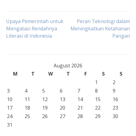
Post
Upaya Pemerintah untuk
Peran Teknologi dalam
Mengatasi Rendahnya
Meningkatkan Ketahanan
Literasi di Indonesia
Pangan
navigation
August 2026
M
T
W
T
F
S
S
1
2
3
4
5
6
7
8
9
10
11
12
13
14
15
16
17
18
19
20
21
22
23
24
25
26
27
28
29
30
31