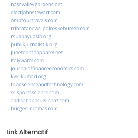
nassvalleygardens.net
electjohnstewart.com
omptourtravels.com
tribratanews-polreskebumen.com
rsudbayuasih.org
publikjurnalistik.org
juneteenthapparel.net
italywarm.com
journaloffinanceeconomics.com
kvk-kumari.org
foodscienceandtechnology.com
scisportsscience.com
addisababacuisineaz.com
burgerimcamas.com
Link Alternatif