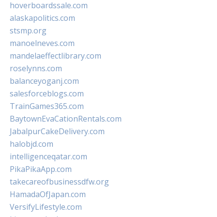
hoverboardssale.com
alaskapolitics.com
stsmp.org
manoelneves.com
mandelaeffectlibrary.com
roselynns.com
balanceyoganj.com
salesforceblogs.com
TrainGames365.com
BaytownEvaCationRentals.com
JabalpurCakeDelivery.com
halobjd.com
intelligenceqatar.com
PikaPikaApp.com
takecareofbusinessdfw.org
HamadaOfJapan.com
VersifyLifestyle.com