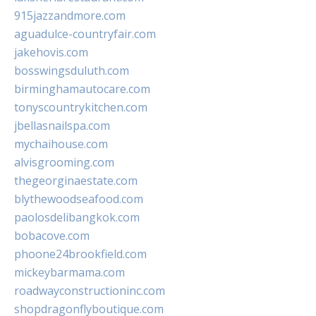
915jazzandmore.com
aguadulce-countryfair.com
jakehovis.com
bosswingsduluth.com
birminghamautocare.com
tonyscountrykitchen.com
jbellasnailspa.com
mychaihouse.com
alvisgrooming.com
thegeorginaestate.com
blythewoodseafood.com
paolosdelibangkok.com
bobacove.com
phoone24brookfield.com
mickeybarmama.com
roadwayconstructioninc.com
shopdragonflyboutique.com