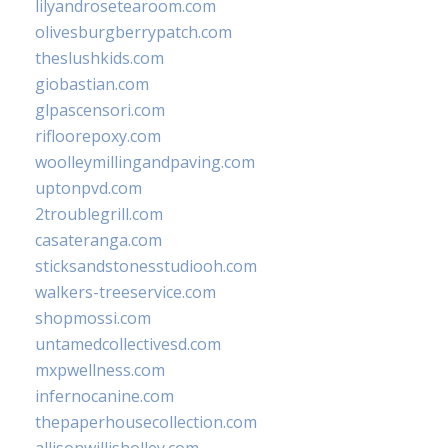
lilyandrosetearoom.com
olivesburgberrypatch.com
theslushkids.com
giobastian.com
glpascensori.com
rifloorepoxy.com
woolleymillingandpaving.com
uptonpvd.com
2troublegrill.com
casateranga.com
sticksandstonesstudiooh.com
walkers-treeservice.com
shopmossi.com
untamedcollectivesd.com
mxpwellness.com
infernocanine.com
thepaperhousecollection.com
allisonwillisholley.com