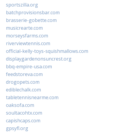
sportszilla.org
batchprovisionsbar.com
brasserie-gobette.com
musicrearte.com
morseysfarms.com
riverviewtennis.com
official-kelly-toys-squishmallows.com
displaygardenonsuncrest.org
bbq-empire-usa.com
feedstoreva.com
drogopets.com
ediblechalk.com
tabletennisnearme.com
oaksofa.com
soultacohtx.com
capishcaps.com
gpsyfl.org