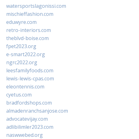
watersportslagonissi.com
mischieffashion.com
eduwyre.com
retro-interiors.com
theblvd-boise.com
fpet2023.org
e-smart2022.org
ngrc2022.org
leesfamilyfoods.com
lewis-lewis-cpas.com
eleontennis.com
cyetus.com
bradfordshops.com
almadenranchsanjose.com
advocatevijay.com
adlibilimler2023.com
naswwebed.org