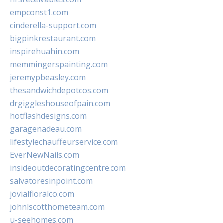
empconst1.com
cinderella-support.com
bigpinkrestaurant.com
inspirehuahin.com
memmingerspainting.com
jeremypbeasley.com
thesandwichdepotcos.com
drgiggleshouseofpain.com
hotflashdesigns.com
garagenadeau.com
lifestylechauffeurservice.com
EverNewNails.com
insideoutdecoratingcentre.com
salvatoresinpoint.com
jovialfloralco.com
johnlscotthometeam.com
u-seehomes.com