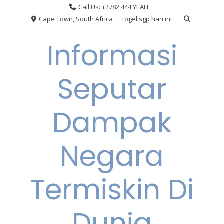
Skip
Call Us: +2782 444 YEAH
to
Cape Town, South Africa
togel sgp hari ini
content
Informasi
Seputar
Dampak
Negara
Termiskin Di
Dunia