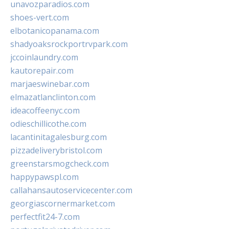
unavozparadios.com
shoes-vert.com
elbotanicopanama.com
shadyoaksrockportrvpark.com
jccoinlaundry.com
kautorepair.com
marjaeswinebar.com
elmazatlanclinton.com
ideacoffeenyc.com
odieschillicothe.com
lacantinitagalesburg.com
pizzadeliverybristol.com
greenstarsmogcheck.com
happypawspl.com
callahansautoservicecenter.com
georgiascornermarket.com
perfectfit24-7.com