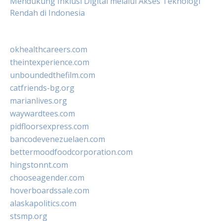
Mendukung Inklusi Digital melalui Akses Teknologi
Rendah di Indonesia
okhealthcareers.com
theintexperience.com
unboundedthefilm.com
catfriends-bg.org
marianlives.org
waywardtees.com
pidfloorsexpress.com
bancodevenezuelaen.com
bettermoodfoodcorporation.com
hingstonnt.com
chooseagender.com
hoverboardssale.com
alaskapolitics.com
stsmp.org