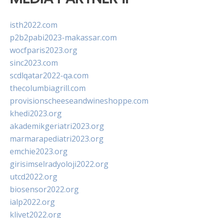
isth2022.com
p2b2pabi2023-makassar.com
wocfparis2023.org
sinc2023.com
scdlqatar2022-qa.com
thecolumbiagrill.com
provisionscheeseandwineshoppe.com
khedi2023.org
akademikgeriatri2023.org
marmarapediatri2023.org
emchie2023.org
girisimselradyoloji2022.org
utcd2022.org
biosensor2022.org
ialp2022.org
klivet2022.org