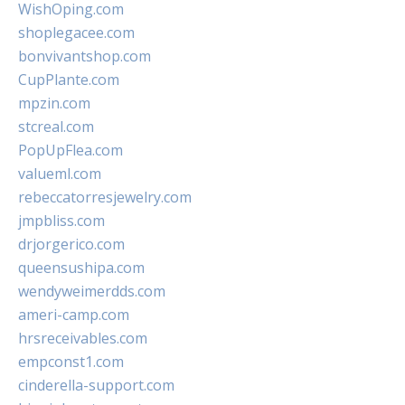
WishOping.com
shoplegacee.com
bonvivantshop.com
CupPlante.com
mpzin.com
stcreal.com
PopUpFlea.com
valueml.com
rebeccatorresjewelry.com
jmpbliss.com
drjorgerico.com
queensushipa.com
wendyweimerdds.com
ameri-camp.com
hrsreceivables.com
empconst1.com
cinderella-support.com