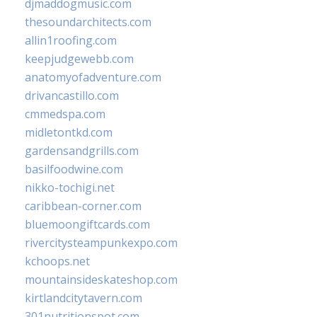
djmaddogmusic.com
thesoundarchitects.com
allin1roofing.com
keepjudgewebb.com
anatomyofadventure.com
drivancastillo.com
cmmedspa.com
midletontkd.com
gardensandgrills.com
basilfoodwine.com
nikko-tochigi.net
caribbean-corner.com
bluemoongiftcards.com
rivercitysteampunkexpo.com
kchoops.net
mountainsideskateshop.com
kirtlandcitytavern.com
301nutritionspot.com