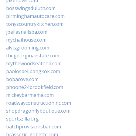
jakehovis.com
bosswingsduluth.com
birminghamautocare.com
tonyscountrykitchen.com
jbellasnailspa.com
mychaihouse.com
alvisgrooming.com
thegeorginaestate.com
blythewoodseafood.com
paolosdelibangkok.com
bobacove.com
phoone24brookfield.com
mickeybarmama.com
roadwayconstructioninc.com
shopdragonflyboutique.com
sportszilla.org
batchprovisionsbar.com
brasserie-gobette.com