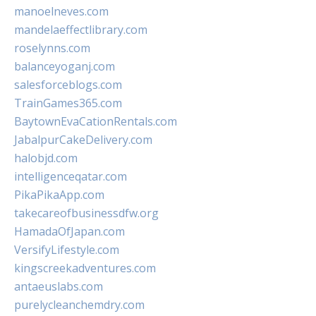
manoelneves.com
mandelaeffectlibrary.com
roselynns.com
balanceyoganj.com
salesforceblogs.com
TrainGames365.com
BaytownEvaCationRentals.com
JabalpurCakeDelivery.com
halobjd.com
intelligenceqatar.com
PikaPikaApp.com
takecareofbusinessdfw.org
HamadaOfJapan.com
VersifyLifestyle.com
kingscreekadventures.com
antaeuslabs.com
purelycleanchemdry.com