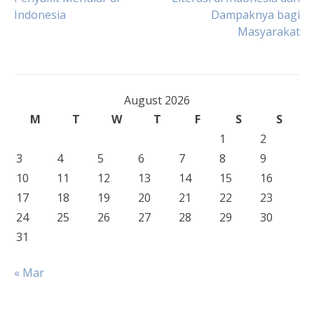
Indonesia
Dampaknya bagi
navigation
Masyarakat
August 2026
M
T
W
T
F
S
S
1
2
3
4
5
6
7
8
9
10
11
12
13
14
15
16
17
18
19
20
21
22
23
24
25
26
27
28
29
30
31
« Mar