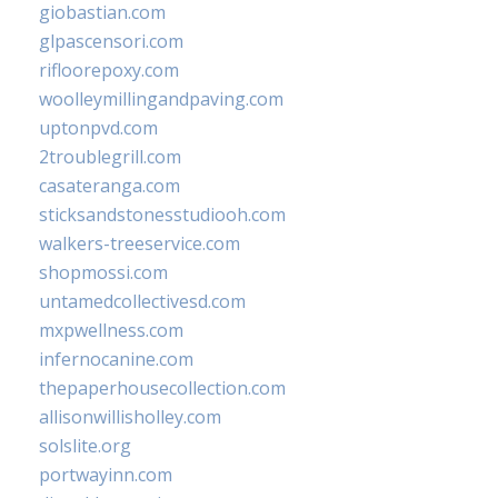
giobastian.com
glpascensori.com
rifloorepoxy.com
woolleymillingandpaving.com
uptonpvd.com
2troublegrill.com
casateranga.com
sticksandstonesstudiooh.com
walkers-treeservice.com
shopmossi.com
untamedcollectivesd.com
mxpwellness.com
infernocanine.com
thepaperhousecollection.com
allisonwillisholley.com
solslite.org
portwayinn.com