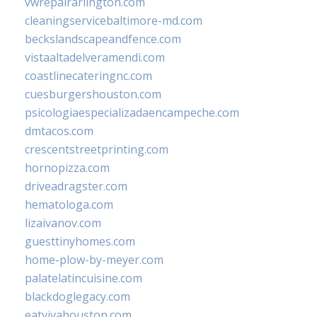
vwrepairarlington.com
cleaningservicebaltimore-md.com
beckslandscapeandfence.com
vistaaltadelveramendi.com
coastlinecateringnc.com
cuesburgershouston.com
psicologiaespecializadaencampeche.com
dmtacos.com
crescentstreetprinting.com
hornopizza.com
driveadragster.com
hematologa.com
lizaivanov.com
guesttinyhomes.com
home-plow-by-meyer.com
palatelatincuisine.com
blackdoglegacy.com
eatvivahouston.com