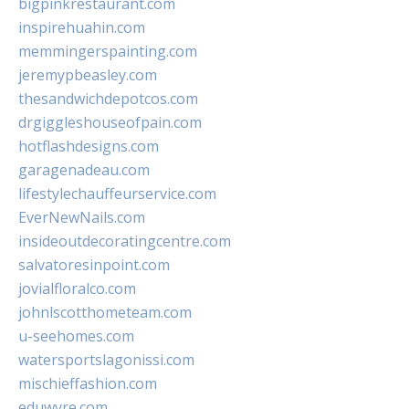
bigpinkrestaurant.com
inspirehuahin.com
memmingerspainting.com
jeremypbeasley.com
thesandwichdepotcos.com
drgiggleshouseofpain.com
hotflashdesigns.com
garagenadeau.com
lifestylechauffeurservice.com
EverNewNails.com
insideoutdecoratingcentre.com
salvatoresinpoint.com
jovialfloralco.com
johnlscotthometeam.com
u-seehomes.com
watersportslagonissi.com
mischieffashion.com
eduwyre.com