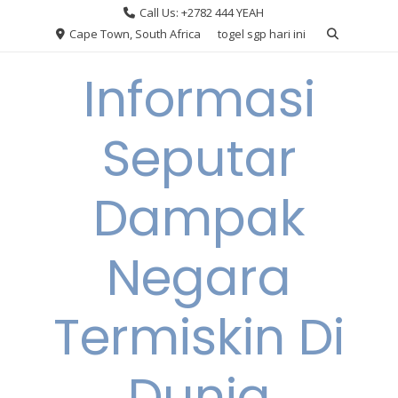
Skip
Call Us: +2782 444 YEAH
to
Cape Town, South Africa
togel sgp hari ini
content
Informasi
Seputar
Dampak
Negara
Termiskin Di
Dunia