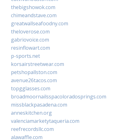
thebigshowok.com
chimeandstave.com
greatwallseafoodny.com
theloverose.com
gabriovoice.com
resinflowart.com
p-sports.net
korsairstreetwear.com
petshopallston.com
avenue26tacos.com
topgglasses.com
broadmoornailsspacoloradosprings.com
missblackpasadena.com
anneskitchen.org
valenciamarketytaqueria.com
reefrecordsllc.com
alawaffle.com