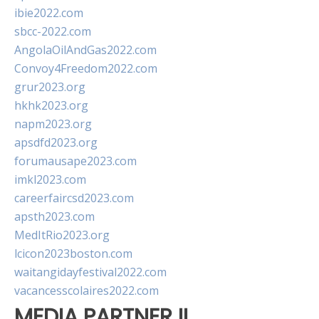
ibie2022.com
sbcc-2022.com
AngolaOilAndGas2022.com
Convoy4Freedom2022.com
grur2023.org
hkhk2023.org
napm2023.org
apsdfd2023.org
forumausape2023.com
imkl2023.com
careerfaircsd2023.com
apsth2023.com
MedItRio2023.org
lcicon2023boston.com
waitangidayfestival2022.com
vacancesscolaires2022.com
MEDIA PARTNER II