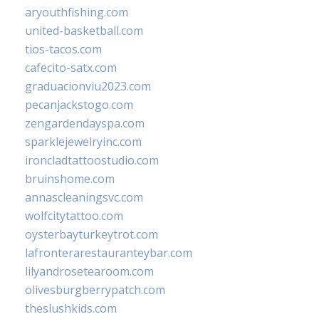
aryouthfishing.com
united-basketball.com
tios-tacos.com
cafecito-satx.com
graduacionviu2023.com
pecanjackstogo.com
zengardendayspa.com
sparklejewelryinc.com
ironcladtattoostudio.com
bruinshome.com
annascleaningsvc.com
wolfcitytattoo.com
oysterbayturkeytrot.com
lafronterarestauranteybar.com
lilyandrosetearoom.com
olivesburgberrypatch.com
theslushkids.com