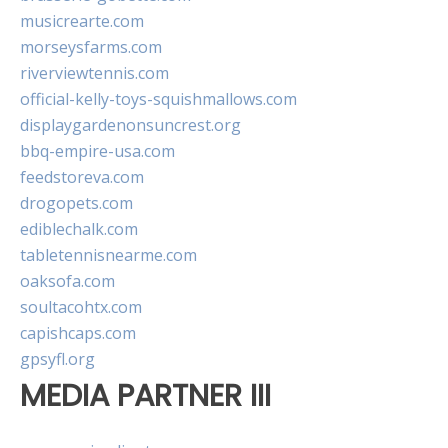
musicrearte.com
morseysfarms.com
riverviewtennis.com
official-kelly-toys-squishmallows.com
displaygardenonsuncrest.org
bbq-empire-usa.com
feedstoreva.com
drogopets.com
ediblechalk.com
tabletennisnearme.com
oaksofa.com
soultacohtx.com
capishcaps.com
gpsyfl.org
MEDIA PARTNER III