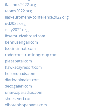
ifac-hms2022.org
taoms2022.org
iias-euromena-conference2022.org
ivd2022.org
csity2022.org
ibsarstudyabroad.com
bennusehgall.com
tsecincinnati.com
roderconstructiongroup.com
plazabatai.com
hawkscayresort.com
hellonquads.com
diarioanimales.com
decogaleri.com
unavozparadios.com
shoes-vert.com
elbotanicopanama.com