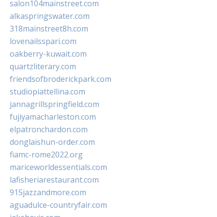
salon104mainstreet.com
alkaspringswater.com
318mainstreet8h.com
lovenailsspari.com
oakberry-kuwait.com
quartzliterary.com
friendsofbroderickpark.com
studiopiattellina.com
jannagrillspringfield.com
fujiyamacharleston.com
elpatronchardon.com
donglaishun-order.com
fiamc-rome2022.org
mariceworldessentials.com
lafisheriarestaurant.com
915jazzandmore.com
aguadulce-countryfair.com