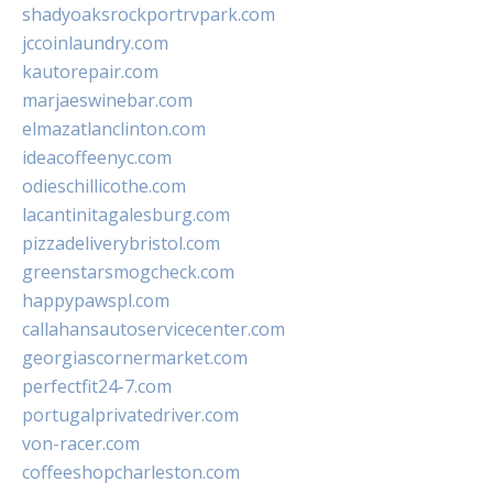
shadyoaksrockportrvpark.com
jccoinlaundry.com
kautorepair.com
marjaeswinebar.com
elmazatlanclinton.com
ideacoffeenyc.com
odieschillicothe.com
lacantinitagalesburg.com
pizzadeliverybristol.com
greenstarsmogcheck.com
happypawspl.com
callahansautoservicecenter.com
georgiascornermarket.com
perfectfit24-7.com
portugalprivatedriver.com
von-racer.com
coffeeshopcharleston.com