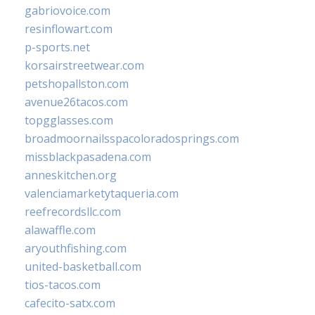
gabriovoice.com
resinflowart.com
p-sports.net
korsairstreetwear.com
petshopallston.com
avenue26tacos.com
topgglasses.com
broadmoornailsspacoloradosprings.com
missblackpasadena.com
anneskitchen.org
valenciamarketytaqueria.com
reefrecordsllc.com
alawaffle.com
aryouthfishing.com
united-basketball.com
tios-tacos.com
cafecito-satx.com