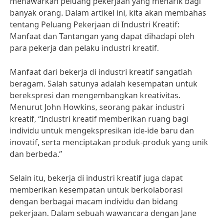
menawarkan peluang pekerjaan yang menarik bagi
banyak orang. Dalam artikel ini, kita akan membahas
tentang Peluang Pekerjaan di Industri Kreatif:
Manfaat dan Tantangan yang dapat dihadapi oleh
para pekerja dan pelaku industri kreatif.
Manfaat dari bekerja di industri kreatif sangatlah
beragam. Salah satunya adalah kesempatan untuk
berekspresi dan mengembangkan kreativitas.
Menurut John Howkins, seorang pakar industri
kreatif, “Industri kreatif memberikan ruang bagi
individu untuk mengekspresikan ide-ide baru dan
inovatif, serta menciptakan produk-produk yang unik
dan berbeda.”
Selain itu, bekerja di industri kreatif juga dapat
memberikan kesempatan untuk berkolaborasi
dengan berbagai macam individu dan bidang
pekerjaan. Dalam sebuah wawancara dengan Jane