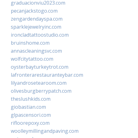
graduacionviu2023.com
pecanjackstogo.com
zengardendayspa.com
sparklejewelryinc.com
ironcladtattoostudio.com
bruinshome.com
annascleaningsvc.com
wolfcitytattoo.com
oysterbayturkeytrot.com
lafronterarestauranteybar.com
lilyandrosetearoom.com
olivesburgberrypatch.com
theslushkids.com
giobastian.com
glpascensori.com
rifloorepoxy.com
woolleymillingandpaving.com