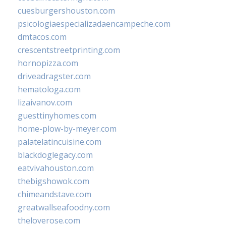
cuesburgershouston.com
psicologiaespecializadaencampeche.com
dmtacos.com
crescentstreetprinting.com
hornopizza.com
driveadragster.com
hematologa.com
lizaivanov.com
guesttinyhomes.com
home-plow-by-meyer.com
palatelatincuisine.com
blackdoglegacy.com
eatvivahouston.com
thebigshowok.com
chimeandstave.com
greatwallseafoodny.com
theloverose.com