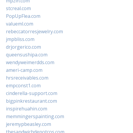
mpzin.com
stcreal.com
PopUpFlea.com
valueml.com
rebeccatorresjewelry.com
jmpbliss.com
drjorgerico.com
queensushipa.com
wendyweimerdds.com
ameri-camp.com
hrsreceivables.com
empconst1.com
cinderella-support.com
bigpinkrestaurant.com
inspirehuahin.com
memmingerspainting.com
jeremypbeasley.com
thesandwichdepotcos.com