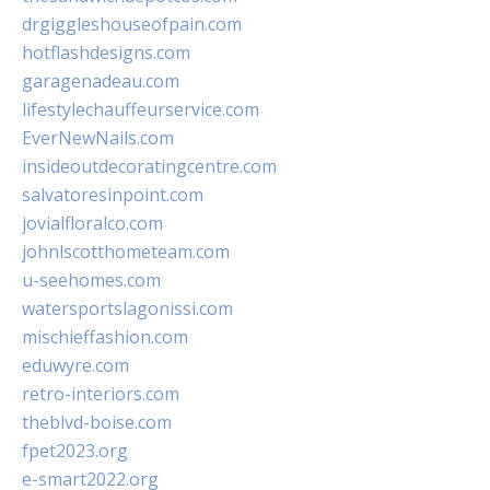
drgiggleshouseofpain.com
hotflashdesigns.com
garagenadeau.com
lifestylechauffeurservice.com
EverNewNails.com
insideoutdecoratingcentre.com
salvatoresinpoint.com
jovialfloralco.com
johnlscotthometeam.com
u-seehomes.com
watersportslagonissi.com
mischieffashion.com
eduwyre.com
retro-interiors.com
theblvd-boise.com
fpet2023.org
e-smart2022.org