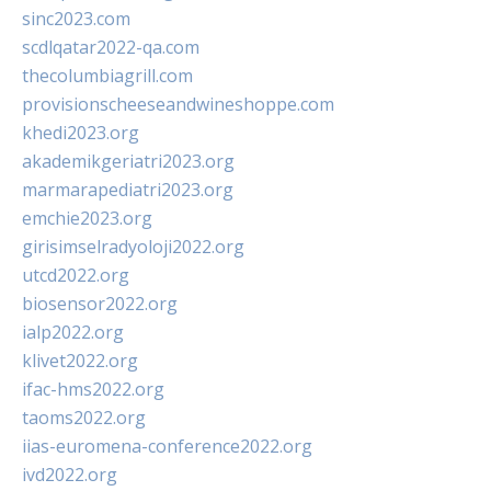
sinc2023.com
scdlqatar2022-qa.com
thecolumbiagrill.com
provisionscheeseandwineshoppe.com
khedi2023.org
akademikgeriatri2023.org
marmarapediatri2023.org
emchie2023.org
girisimselradyoloji2022.org
utcd2022.org
biosensor2022.org
ialp2022.org
klivet2022.org
ifac-hms2022.org
taoms2022.org
iias-euromena-conference2022.org
ivd2022.org