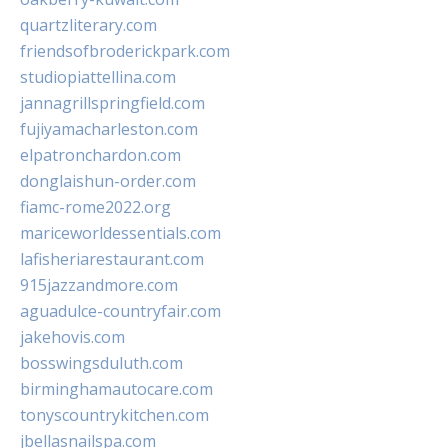
quartzliterary.com
friendsofbroderickpark.com
studiopiattellina.com
jannagrillspringfield.com
fujiyamacharleston.com
elpatronchardon.com
donglaishun-order.com
fiamc-rome2022.org
mariceworldessentials.com
lafisheriarestaurant.com
915jazzandmore.com
aguadulce-countryfair.com
jakehovis.com
bosswingsduluth.com
birminghamautocare.com
tonyscountrykitchen.com
jbellasnailspa.com