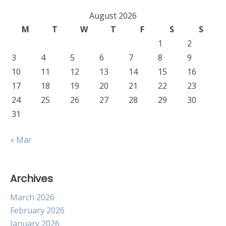
August 2026
M
T
W
T
F
S
S
1
2
3
4
5
6
7
8
9
10
11
12
13
14
15
16
17
18
19
20
21
22
23
24
25
26
27
28
29
30
31
« Mar
Archives
March 2026
February 2026
January 2026