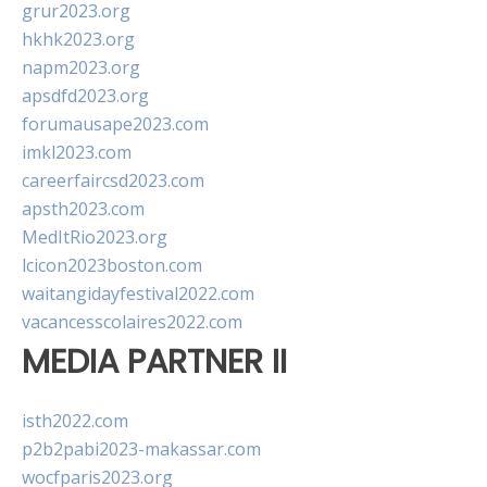
grur2023.org
hkhk2023.org
napm2023.org
apsdfd2023.org
forumausape2023.com
imkl2023.com
careerfaircsd2023.com
apsth2023.com
MedItRio2023.org
lcicon2023boston.com
waitangidayfestival2022.com
vacancesscolaires2022.com
MEDIA PARTNER II
isth2022.com
p2b2pabi2023-makassar.com
wocfparis2023.org