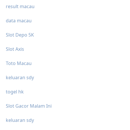
result macau
data macau
Slot Depo 5K
Slot Axis
Toto Macau
keluaran sdy
togel hk
Slot Gacor Malam Ini
keluaran sdy