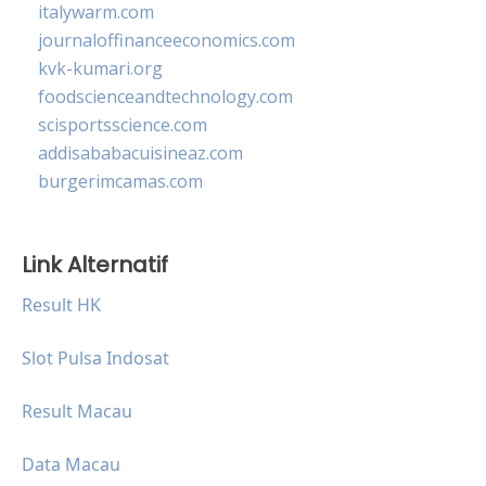
italywarm.com
journaloffinanceeconomics.com
kvk-kumari.org
foodscienceandtechnology.com
scisportsscience.com
addisababacuisineaz.com
burgerimcamas.com
Link Alternatif
Result HK
Slot Pulsa Indosat
Result Macau
Data Macau