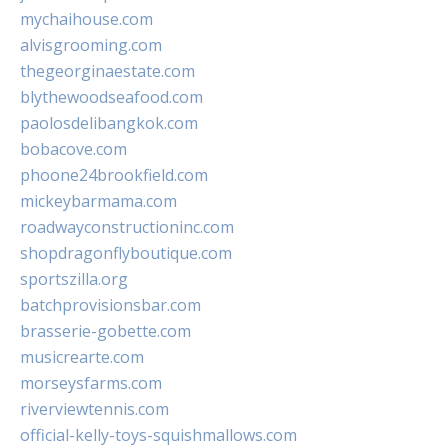
mychaihouse.com
alvisgrooming.com
thegeorginaestate.com
blythewoodseafood.com
paolosdelibangkok.com
bobacove.com
phoone24brookfield.com
mickeybarmama.com
roadwayconstructioninc.com
shopdragonflyboutique.com
sportszilla.org
batchprovisionsbar.com
brasserie-gobette.com
musicrearte.com
morseysfarms.com
riverviewtennis.com
official-kelly-toys-squishmallows.com