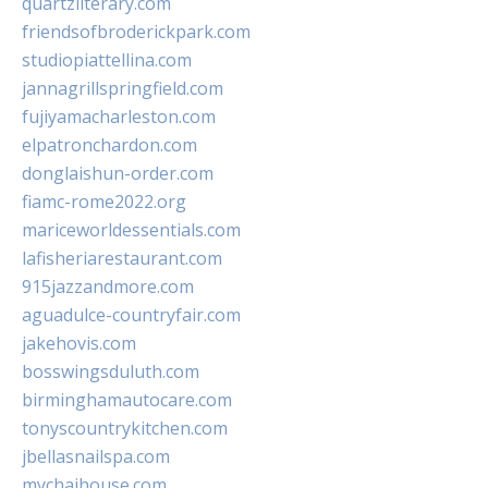
quartzliterary.com
friendsofbroderickpark.com
studiopiattellina.com
jannagrillspringfield.com
fujiyamacharleston.com
elpatronchardon.com
donglaishun-order.com
fiamc-rome2022.org
mariceworldessentials.com
lafisheriarestaurant.com
915jazzandmore.com
aguadulce-countryfair.com
jakehovis.com
bosswingsduluth.com
birminghamautocare.com
tonyscountrykitchen.com
jbellasnailspa.com
mychaihouse.com