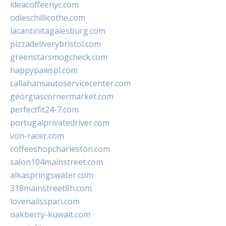
ideacoffeenyc.com
odieschillicothe.com
lacantinitagalesburg.com
pizzadeliverybristol.com
greenstarsmogcheck.com
happypawspl.com
callahansautoservicecenter.com
georgiascornermarket.com
perfectfit24-7.com
portugalprivatedriver.com
von-racer.com
coffeeshopcharleston.com
salon104mainstreet.com
alkaspringswater.com
318mainstreet8h.com
lovenailsspari.com
oakberry-kuwait.com