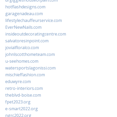
drgiggleshouseofpain.com
hotflashdesigns.com
garagenadeau.com
lifestylechauffeurservice.com
EverNewNails.com
insideoutdecoratingcentre.com
salvatoresinpoint.com
jovialfloralco.com
johnlscotthometeam.com
u-seehomes.com
watersportslagonissi.com
mischieffashion.com
eduwyre.com
retro-interiors.com
theblvd-boise.com
fpet2023.org
e-smart2022.org
ngrc2022.org