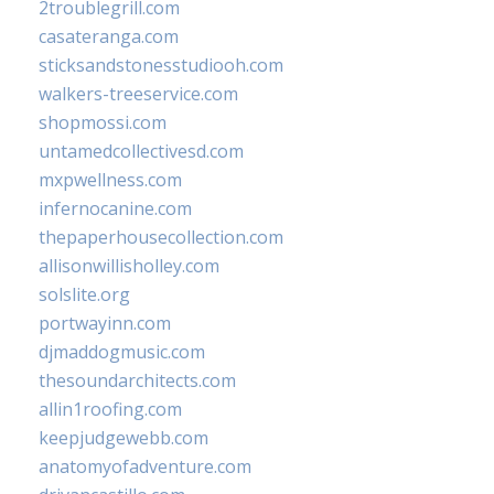
2troublegrill.com
casateranga.com
sticksandstonesstudiooh.com
walkers-treeservice.com
shopmossi.com
untamedcollectivesd.com
mxpwellness.com
infernocanine.com
thepaperhousecollection.com
allisonwillisholley.com
solslite.org
portwayinn.com
djmaddogmusic.com
thesoundarchitects.com
allin1roofing.com
keepjudgewebb.com
anatomyofadventure.com