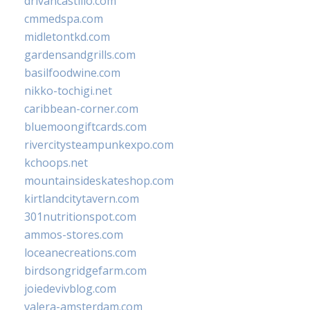
drivancastillo.com
cmmedspa.com
midletontkd.com
gardensandgrills.com
basilfoodwine.com
nikko-tochigi.net
caribbean-corner.com
bluemoongiftcards.com
rivercitysteampunkexpo.com
kchoops.net
mountainsideskateshop.com
kirtlandcitytavern.com
301nutritionspot.com
ammos-stores.com
loceanecreations.com
birdsongridgefarm.com
joiedevivblog.com
valera-amsterdam.com