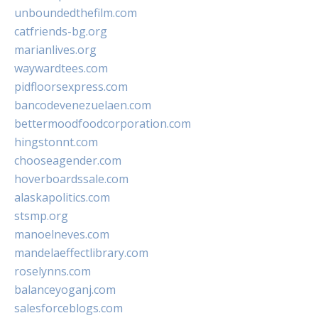
unboundedthefilm.com
catfriends-bg.org
marianlives.org
waywardtees.com
pidfloorsexpress.com
bancodevenezuelaen.com
bettermoodfoodcorporation.com
hingstonnt.com
chooseagender.com
hoverboardssale.com
alaskapolitics.com
stsmp.org
manoelneves.com
mandelaeffectlibrary.com
roselynns.com
balanceyoganj.com
salesforceblogs.com