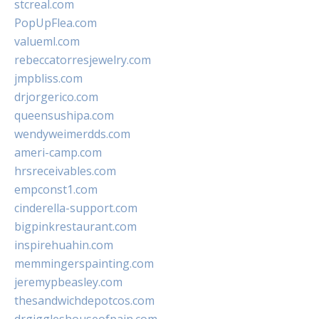
stcreal.com
PopUpFlea.com
valueml.com
rebeccatorresjewelry.com
jmpbliss.com
drjorgerico.com
queensushipa.com
wendyweimerdds.com
ameri-camp.com
hrsreceivables.com
empconst1.com
cinderella-support.com
bigpinkrestaurant.com
inspirehuahin.com
memmingerspainting.com
jeremypbeasley.com
thesandwichdepotcos.com