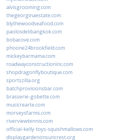
alvisgrooming.com
thegeorginaestate.com
blythewoodseafood.com
paolosdelibangkok.com
bobacove.com
phoone24brookfield.com
mickeybarmama.com
roadwayconstructioninc.com
shopdragonflyboutique.com
sportszilla.org
batchprovisionsbar.com
brasserie-gobette.com
musicrearte.com
morseysfarms.com
riverviewtennis.com
official-kelly-toys-squishmallows.com
displaygardenonsuncrest.org