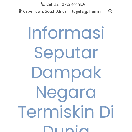
Skip
Call Us: +2782 444 YEAH
to
Cape Town, South Africa
togel sgp hari ini
content
Informasi
Seputar
Dampak
Negara
Termiskin Di
Dunia