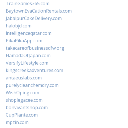
TrainGames365.com
BaytownEvaCationRentals.com
JabalpurCakeDelivery.com
halobjd.com
intelligenceqatar.com
PikaPikaApp.com
takecareofbusinessdfw.org
HamadaOfJapan.com
VersifyLifestyle.com
kingscreekadventures.com
antaeuslabs.com
purelycleanchemdry.com
WishOping.com
shoplegacee.com
bonvivantshop.com
CupPlante.com
mpzin.com