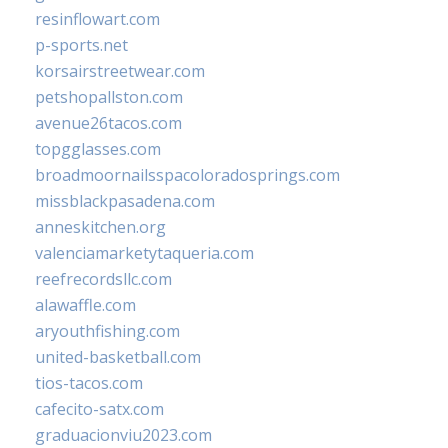
resinflowart.com
p-sports.net
korsairstreetwear.com
petshopallston.com
avenue26tacos.com
topgglasses.com
broadmoornailsspacoloradosprings.com
missblackpasadena.com
anneskitchen.org
valenciamarketytaqueria.com
reefrecordsllc.com
alawaffle.com
aryouthfishing.com
united-basketball.com
tios-tacos.com
cafecito-satx.com
graduacionviu2023.com