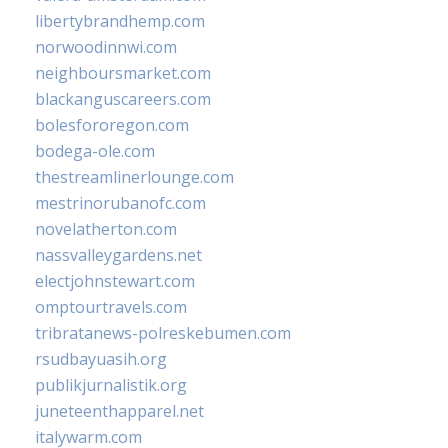
libertybrandhemp.com
norwoodinnwi.com
neighboursmarket.com
blackanguscareers.com
bolesfororegon.com
bodega-ole.com
thestreamlinerlounge.com
mestrinorubanofc.com
novelatherton.com
nassvalleygardens.net
electjohnstewart.com
omptourtravels.com
tribratanews-polreskebumen.com
rsudbayuasih.org
publikjurnalistik.org
juneteenthapparel.net
italywarm.com