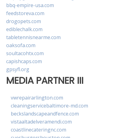
bbq-empire-usa.com
feedstoreva.com
drogopets.com
ediblechalk.com
tabletennisnearme.com
oaksofa.com
soultacohtx.com
capishcaps.com
gpsyfl.org
MEDIA PARTNER III
vwrepairarlington.com
cleaningservicebaltimore-md.com
beckslandscapeandfence.com
vistaaltadelveramendi.com
coastlinecateringnc.com
cuesburgershouston.com