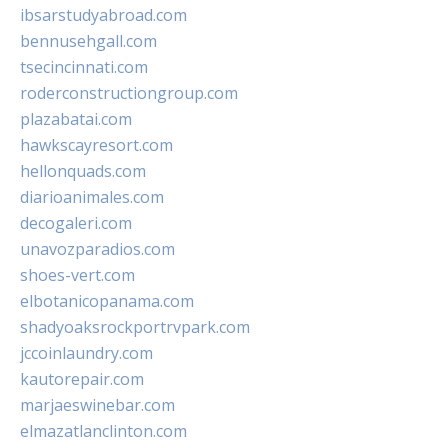
ibsarstudyabroad.com
bennusehgall.com
tsecincinnati.com
roderconstructiongroup.com
plazabatai.com
hawkscayresort.com
hellonquads.com
diarioanimales.com
decogaleri.com
unavozparadios.com
shoes-vert.com
elbotanicopanama.com
shadyoaksrockportrvpark.com
jccoinlaundry.com
kautorepair.com
marjaeswinebar.com
elmazatlanclinton.com