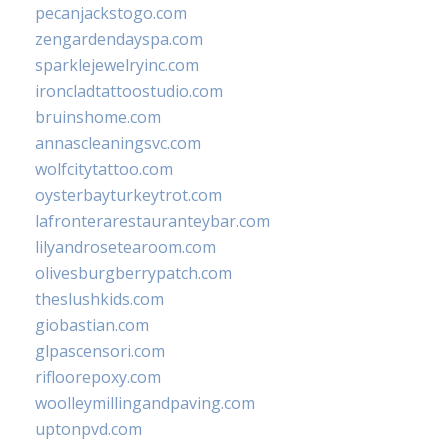
pecanjackstogo.com
zengardendayspa.com
sparklejewelryinc.com
ironcladtattoostudio.com
bruinshome.com
annascleaningsvc.com
wolfcitytattoo.com
oysterbayturkeytrot.com
lafronterarestauranteybar.com
lilyandrosetearoom.com
olivesburgberrypatch.com
theslushkids.com
giobastian.com
glpascensori.com
rifloorepoxy.com
woolleymillingandpaving.com
uptonpvd.com