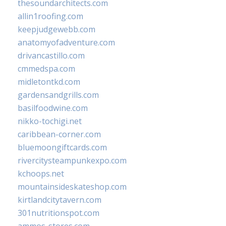
thesoundarchitects.com
allin1roofing.com
keepjudgewebb.com
anatomyofadventure.com
drivancastillo.com
cmmedspa.com
midletontkd.com
gardensandgrills.com
basilfoodwine.com
nikko-tochigi.net
caribbean-corner.com
bluemoongiftcards.com
rivercitysteampunkexpo.com
kchoops.net
mountainsideskateshop.com
kirtlandcitytavern.com
301nutritionspot.com
ammos-stores.com