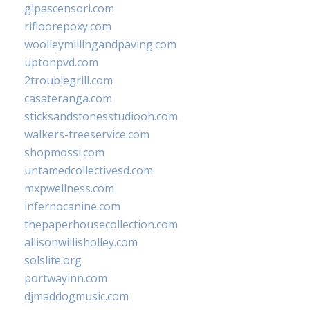
glpascensori.com
rifloorepoxy.com
woolleymillingandpaving.com
uptonpvd.com
2troublegrill.com
casateranga.com
sticksandstonesstudiooh.com
walkers-treeservice.com
shopmossi.com
untamedcollectivesd.com
mxpwellness.com
infernocanine.com
thepaperhousecollection.com
allisonwillisholley.com
solslite.org
portwayinn.com
djmaddogmusic.com