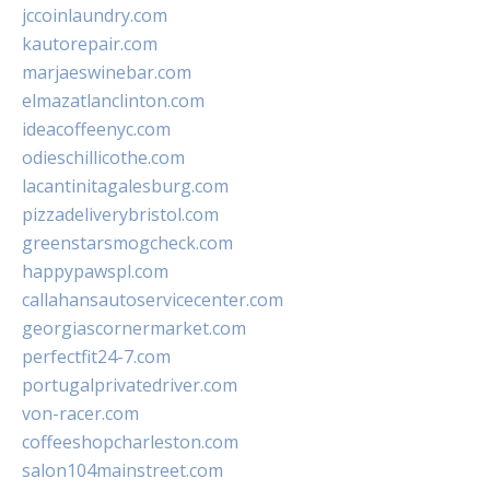
jccoinlaundry.com
kautorepair.com
marjaeswinebar.com
elmazatlanclinton.com
ideacoffeenyc.com
odieschillicothe.com
lacantinitagalesburg.com
pizzadeliverybristol.com
greenstarsmogcheck.com
happypawspl.com
callahansautoservicecenter.com
georgiascornermarket.com
perfectfit24-7.com
portugalprivatedriver.com
von-racer.com
coffeeshopcharleston.com
salon104mainstreet.com