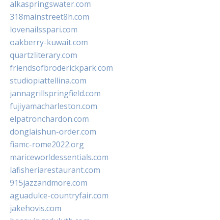
alkaspringswater.com
318mainstreet8h.com
lovenailsspari.com
oakberry-kuwait.com
quartzliterary.com
friendsofbroderickpark.com
studiopiattellina.com
jannagrillspringfield.com
fujiyamacharleston.com
elpatronchardon.com
donglaishun-order.com
fiamc-rome2022.org
mariceworldessentials.com
lafisheriarestaurant.com
915jazzandmore.com
aguadulce-countryfair.com
jakehovis.com