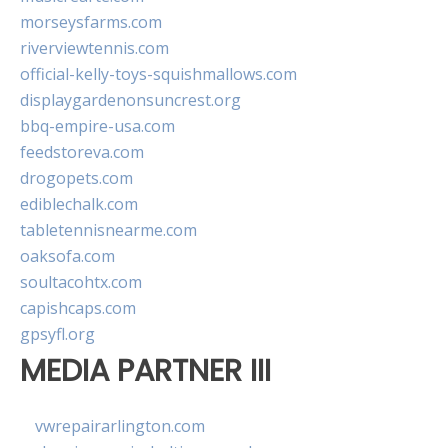
morseysfarms.com
riverviewtennis.com
official-kelly-toys-squishmallows.com
displaygardenonsuncrest.org
bbq-empire-usa.com
feedstoreva.com
drogopets.com
ediblechalk.com
tabletennisnearme.com
oaksofa.com
soultacohtx.com
capishcaps.com
gpsyfl.org
MEDIA PARTNER III
vwrepairarlington.com