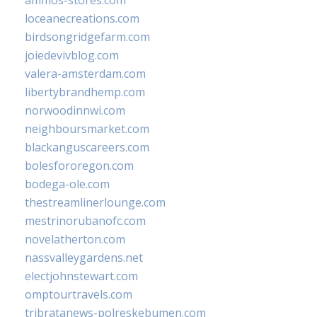
loceanecreations.com
birdsongridgefarm.com
joiedevivblog.com
valera-amsterdam.com
libertybrandhemp.com
norwoodinnwi.com
neighboursmarket.com
blackanguscareers.com
bolesfororegon.com
bodega-ole.com
thestreamlinerlounge.com
mestrinorubanofc.com
novelatherton.com
nassvalleygardens.net
electjohnstewart.com
omptourtravels.com
tribratanews-polreskebumen.com