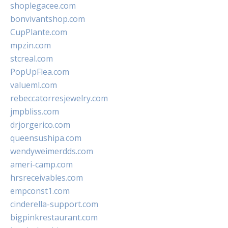
shoplegacee.com
bonvivantshop.com
CupPlante.com
mpzin.com
stcreal.com
PopUpFlea.com
valueml.com
rebeccatorresjewelry.com
jmpbliss.com
drjorgerico.com
queensushipa.com
wendyweimerdds.com
ameri-camp.com
hrsreceivables.com
empconst1.com
cinderella-support.com
bigpinkrestaurant.com