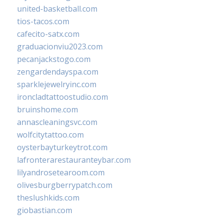
united-basketball.com
tios-tacos.com
cafecito-satx.com
graduacionviu2023.com
pecanjackstogo.com
zengardendayspa.com
sparklejewelryinc.com
ironcladtattoostudio.com
bruinshome.com
annascleaningsvc.com
wolfcitytattoo.com
oysterbayturkeytrot.com
lafronterarestauranteybar.com
lilyandrosetearoom.com
olivesburgberrypatch.com
theslushkids.com
giobastian.com