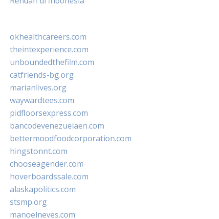
Rendah di Indonesia
okhealthcareers.com
theintexperience.com
unboundedthefilm.com
catfriends-bg.org
marianlives.org
waywardtees.com
pidfloorsexpress.com
bancodevenezuelaen.com
bettermoodfoodcorporation.com
hingstonnt.com
chooseagender.com
hoverboardssale.com
alaskapolitics.com
stsmp.org
manoelneves.com