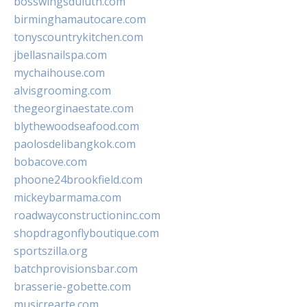
bosswingsduluth.com
birminghamautocare.com
tonyscountrykitchen.com
jbellasnailspa.com
mychaihouse.com
alvisgrooming.com
thegeorginaestate.com
blythewoodseafood.com
paolosdelibangkok.com
bobacove.com
phoone24brookfield.com
mickeybarmama.com
roadwayconstructioninc.com
shopdragonflyboutique.com
sportszilla.org
batchprovisionsbar.com
brasserie-gobette.com
musicrearte.com