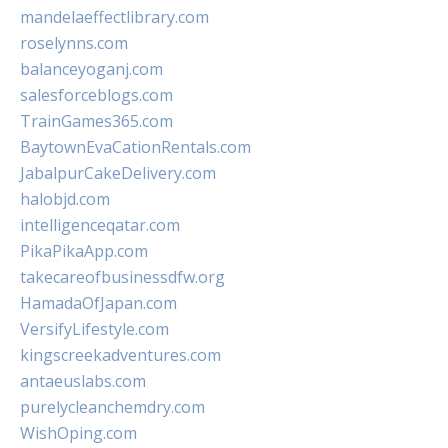
mandelaeffectlibrary.com
roselynns.com
balanceyoganj.com
salesforceblogs.com
TrainGames365.com
BaytownEvaCationRentals.com
JabalpurCakeDelivery.com
halobjd.com
intelligenceqatar.com
PikaPikaApp.com
takecareofbusinessdfw.org
HamadaOfJapan.com
VersifyLifestyle.com
kingscreekadventures.com
antaeuslabs.com
purelycleanchemdry.com
WishOping.com