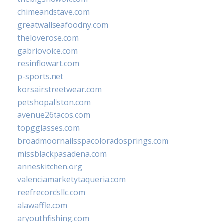
chimeandstave.com
greatwallseafoodny.com
theloverose.com
gabriovoice.com
resinflowart.com
p-sports.net
korsairstreetwear.com
petshopallston.com
avenue26tacos.com
topgglasses.com
broadmoornailsspacoloradosprings.com
missblackpasadena.com
anneskitchen.org
valenciamarketytaqueria.com
reefrecordsllc.com
alawaffle.com
aryouthfishing.com