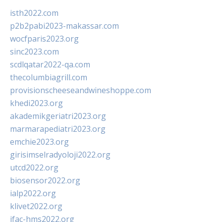
isth2022.com
p2b2pabi2023-makassar.com
wocfparis2023.org
sinc2023.com
scdlqatar2022-qa.com
thecolumbiagrill.com
provisionscheeseandwineshoppe.com
khedi2023.org
akademikgeriatri2023.org
marmarapediatri2023.org
emchie2023.org
girisimselradyoloji2022.org
utcd2022.org
biosensor2022.org
ialp2022.org
klivet2022.org
ifac-hms2022.org