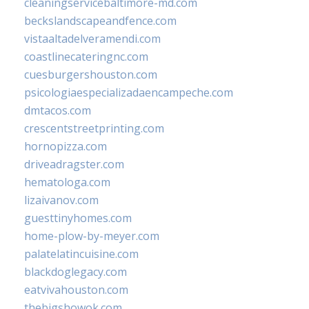
cleaningservicebaltimore-md.com
beckslandscapeandfence.com
vistaaltadelveramendi.com
coastlinecateringnc.com
cuesburgershouston.com
psicologiaespecializadaencampeche.com
dmtacos.com
crescentstreetprinting.com
hornopizza.com
driveadragster.com
hematologa.com
lizaivanov.com
guesttinyhomes.com
home-plow-by-meyer.com
palatelatincuisine.com
blackdoglegacy.com
eatvivahouston.com
thebigshowok.com