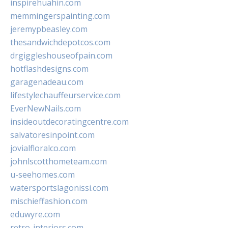
inspirehuahin.com
memmingerspainting.com
jeremypbeasley.com
thesandwichdepotcos.com
drgiggleshouseofpain.com
hotflashdesigns.com
garagenadeau.com
lifestylechauffeurservice.com
EverNewNails.com
insideoutdecoratingcentre.com
salvatoresinpoint.com
jovialfloralco.com
johnlscotthometeam.com
u-seehomes.com
watersportslagonissi.com
mischieffashion.com
eduwyre.com
retro-interiors.com