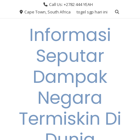
Skip
Call Us: +2782 444 YEAH
to
Cape Town, South Africa
togel sgp hari ini
content
Informasi
Seputar
Dampak
Negara
Termiskin Di
Dunia