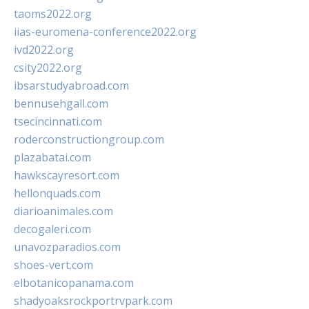
taoms2022.org
iias-euromena-conference2022.org
ivd2022.org
csity2022.org
ibsarstudyabroad.com
bennusehgall.com
tsecincinnati.com
roderconstructiongroup.com
plazabatai.com
hawkscayresort.com
hellonquads.com
diarioanimales.com
decogaleri.com
unavozparadios.com
shoes-vert.com
elbotanicopanama.com
shadyoaksrockportrvpark.com