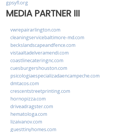
gpsyfl.org
MEDIA PARTNER III
vwrepairarlington.com
cleaningservicebaltimore-md.com
beckslandscapeandfence.com
vistaaltadelveramendi.com
coastlinecateringnc.com
cuesburgershouston.com
psicologiaespecializadaencampeche.com
dmtacos.com
crescentstreetprinting.com
hornopizza.com
driveadragster.com
hematologa.com
lizaivanov.com
guesttinyhomes.com