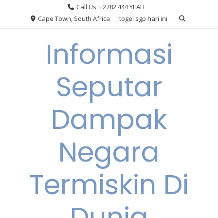
Skip
Call Us: +2782 444 YEAH
to
Cape Town, South Africa
togel sgp hari ini
content
Informasi
Seputar
Dampak
Negara
Termiskin Di
Dunia