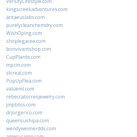
VersifyLifestyle.com
kingscreekadventures.com
antaeuslabs.com
purelycleanchemdry.com
WishOping.com
shoplegacee.com
bonvivantshop.com
CupPlante.com
mpzin.com
stcreal.com
PopUpFlea.com
valueml.com
rebeccatorresjewelry.com
jmpbliss.com
drjorgerico.com
queensushipa.com
wendyweimerdds.com
ameri-camp.com