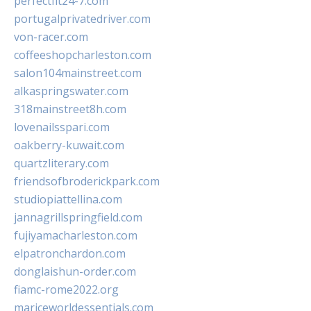
perfectfit24-7.com
portugalprivatedriver.com
von-racer.com
coffeeshopcharleston.com
salon104mainstreet.com
alkaspringswater.com
318mainstreet8h.com
lovenailsspari.com
oakberry-kuwait.com
quartzliterary.com
friendsofbroderickpark.com
studiopiattellina.com
jannagrillspringfield.com
fujiyamacharleston.com
elpatronchardon.com
donglaishun-order.com
fiamc-rome2022.org
mariceworldessentials.com