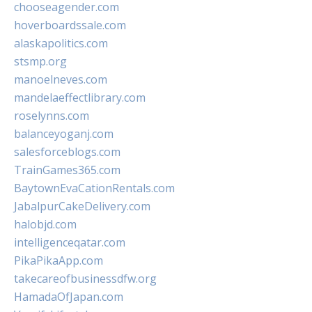
chooseagender.com
hoverboardssale.com
alaskapolitics.com
stsmp.org
manoelneves.com
mandelaeffectlibrary.com
roselynns.com
balanceyoganj.com
salesforceblogs.com
TrainGames365.com
BaytownEvaCationRentals.com
JabalpurCakeDelivery.com
halobjd.com
intelligenceqatar.com
PikaPikaApp.com
takecareofbusinessdfw.org
HamadaOfJapan.com