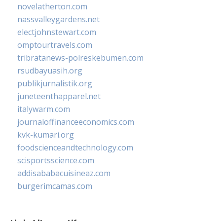
novelatherton.com
nassvalleygardens.net
electjohnstewart.com
omptourtravels.com
tribratanews-polreskebumen.com
rsudbayuasih.org
publikjurnalistik.org
juneteenthapparel.net
italywarm.com
journaloffinanceeconomics.com
kvk-kumari.org
foodscienceandtechnology.com
scisportsscience.com
addisababacuisineaz.com
burgerimcamas.com