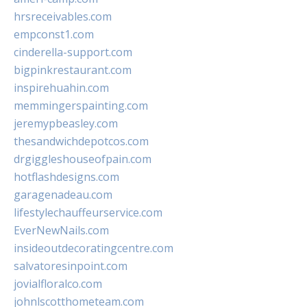
hrsreceivables.com
empconst1.com
cinderella-support.com
bigpinkrestaurant.com
inspirehuahin.com
memmingerspainting.com
jeremypbeasley.com
thesandwichdepotcos.com
drgiggleshouseofpain.com
hotflashdesigns.com
garagenadeau.com
lifestylechauffeurservice.com
EverNewNails.com
insideoutdecoratingcentre.com
salvatoresinpoint.com
jovialfloralco.com
johnlscotthometeam.com