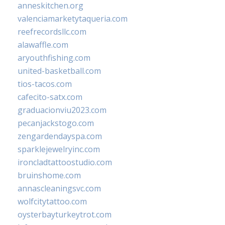
anneskitchen.org
valenciamarketytaqueria.com
reefrecordsllc.com
alawaffle.com
aryouthfishing.com
united-basketball.com
tios-tacos.com
cafecito-satx.com
graduacionviu2023.com
pecanjackstogo.com
zengardendayspa.com
sparklejewelryinc.com
ironcladtattoostudio.com
bruinshome.com
annascleaningsvc.com
wolfcitytattoo.com
oysterbayturkeytrot.com