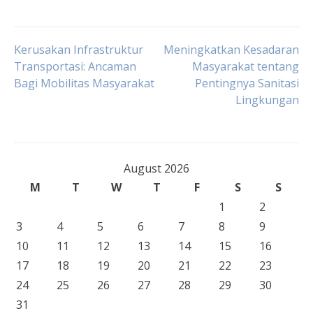
Post
Kerusakan Infrastruktur
Meningkatkan Kesadaran
Transportasi: Ancaman
Masyarakat tentang
Bagi Mobilitas Masyarakat
Pentingnya Sanitasi
navigation
Lingkungan
August 2026
M
T
W
T
F
S
S
1
2
3
4
5
6
7
8
9
10
11
12
13
14
15
16
17
18
19
20
21
22
23
24
25
26
27
28
29
30
31