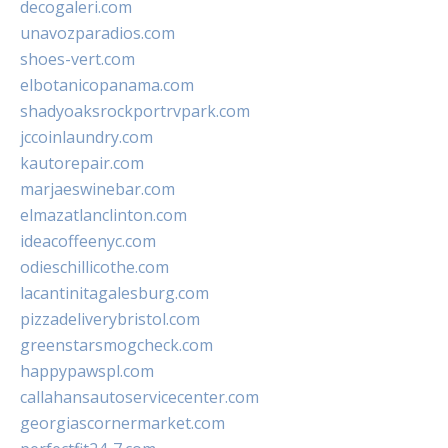
decogaleri.com
unavozparadios.com
shoes-vert.com
elbotanicopanama.com
shadyoaksrockportrvpark.com
jccoinlaundry.com
kautorepair.com
marjaeswinebar.com
elmazatlanclinton.com
ideacoffeenyc.com
odieschillicothe.com
lacantinitagalesburg.com
pizzadeliverybristol.com
greenstarsmogcheck.com
happypawspl.com
callahansautoservicecenter.com
georgiascornermarket.com