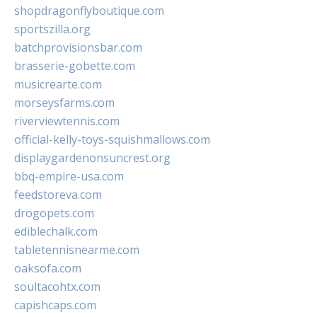
shopdragonflyboutique.com
sportszilla.org
batchprovisionsbar.com
brasserie-gobette.com
musicrearte.com
morseysfarms.com
riverviewtennis.com
official-kelly-toys-squishmallows.com
displaygardenonsuncrest.org
bbq-empire-usa.com
feedstoreva.com
drogopets.com
ediblechalk.com
tabletennisnearme.com
oaksofa.com
soultacohtx.com
capishcaps.com