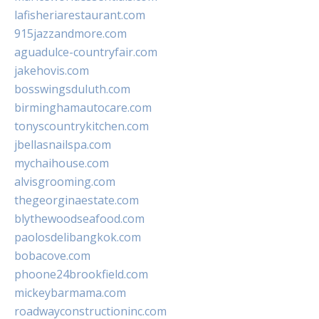
lafisheriarestaurant.com
915jazzandmore.com
aguadulce-countryfair.com
jakehovis.com
bosswingsduluth.com
birminghamautocare.com
tonyscountrykitchen.com
jbellasnailspa.com
mychaihouse.com
alvisgrooming.com
thegeorginaestate.com
blythewoodseafood.com
paolosdelibangkok.com
bobacove.com
phoone24brookfield.com
mickeybarmama.com
roadwayconstructioninc.com