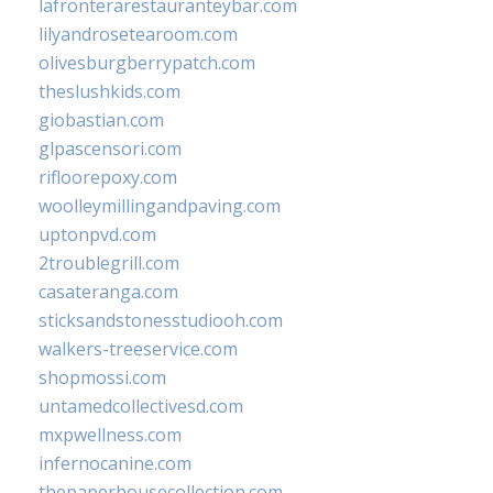
lafronterarestauranteybar.com
lilyandrosetearoom.com
olivesburgberrypatch.com
theslushkids.com
giobastian.com
glpascensori.com
rifloorepoxy.com
woolleymillingandpaving.com
uptonpvd.com
2troublegrill.com
casateranga.com
sticksandstonesstudiooh.com
walkers-treeservice.com
shopmossi.com
untamedcollectivesd.com
mxpwellness.com
infernocanine.com
thepaperhousecollection.com