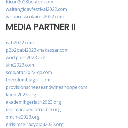
lcicon2023boston.com
waitangidayfestival2022.com
vacancesscolaires2022.com
MEDIA PARTNER II
isth2022.com
p2b2pabi2023-makassar.com
wocfparis2023.org
sinc2023.com
scdlqatar2022-qa.com
thecolumbiagrill.com
provisionscheeseandwineshoppe.com
khedi2023.org
akademikgeriatri2023.org
marmarapediatri2023.org
emchie2023.org
girisimselradyoloji2022.org