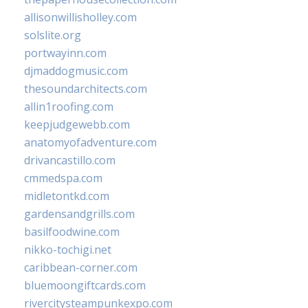
allisonwillisholley.com
solslite.org
portwayinn.com
djmaddogmusic.com
thesoundarchitects.com
allin1roofing.com
keepjudgewebb.com
anatomyofadventure.com
drivancastillo.com
cmmedspa.com
midletontkd.com
gardensandgrills.com
basilfoodwine.com
nikko-tochigi.net
caribbean-corner.com
bluemoongiftcards.com
rivercitysteampunkexpo.com