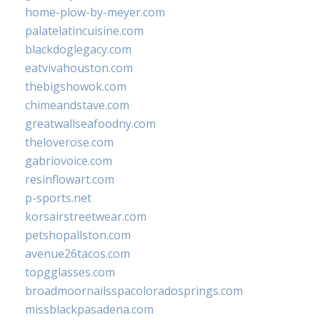
home-plow-by-meyer.com
palatelatincuisine.com
blackdoglegacy.com
eatvivahouston.com
thebigshowok.com
chimeandstave.com
greatwallseafoodny.com
theloverose.com
gabriovoice.com
resinflowart.com
p-sports.net
korsairstreetwear.com
petshopallston.com
avenue26tacos.com
topgglasses.com
broadmoornailsspacoloradosprings.com
missblackpasadena.com