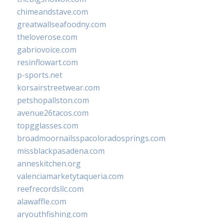
chimeandstave.com
greatwallseafoodny.com
theloverose.com
gabriovoice.com
resinflowart.com
p-sports.net
korsairstreetwear.com
petshopallston.com
avenue26tacos.com
topgglasses.com
broadmoornailsspacoloradosprings.com
missblackpasadena.com
anneskitchen.org
valenciamarketytaqueria.com
reefrecordsllc.com
alawaffle.com
aryouthfishing.com