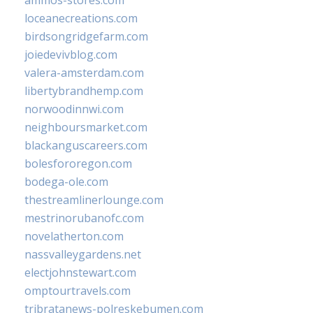
loceanecreations.com
birdsongridgefarm.com
joiedevivblog.com
valera-amsterdam.com
libertybrandhemp.com
norwoodinnwi.com
neighboursmarket.com
blackanguscareers.com
bolesfororegon.com
bodega-ole.com
thestreamlinerlounge.com
mestrinorubanofc.com
novelatherton.com
nassvalleygardens.net
electjohnstewart.com
omptourtravels.com
tribratanews-polreskebumen.com