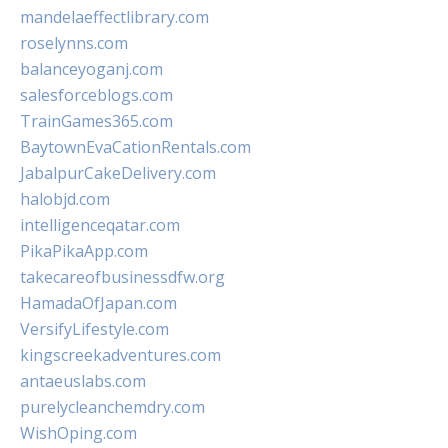
mandelaeffectlibrary.com
roselynns.com
balanceyoganj.com
salesforceblogs.com
TrainGames365.com
BaytownEvaCationRentals.com
JabalpurCakeDelivery.com
halobjd.com
intelligenceqatar.com
PikaPikaApp.com
takecareofbusinessdfw.org
HamadaOfJapan.com
VersifyLifestyle.com
kingscreekadventures.com
antaeuslabs.com
purelycleanchemdry.com
WishOping.com