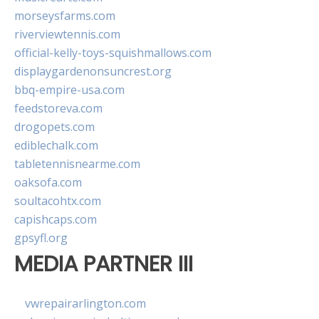
morseysfarms.com
riverviewtennis.com
official-kelly-toys-squishmallows.com
displaygardenonsuncrest.org
bbq-empire-usa.com
feedstoreva.com
drogopets.com
ediblechalk.com
tabletennisnearme.com
oaksofa.com
soultacohtx.com
capishcaps.com
gpsyfl.org
MEDIA PARTNER III
vwrepairarlington.com