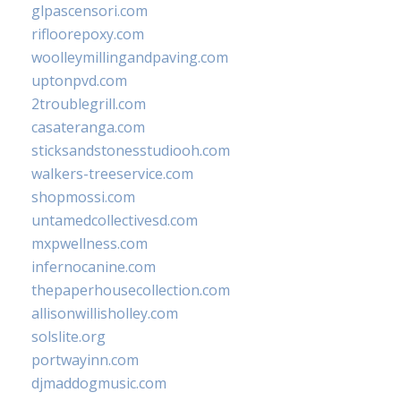
glpascensori.com
rifloorepoxy.com
woolleymillingandpaving.com
uptonpvd.com
2troublegrill.com
casateranga.com
sticksandstonesstudiooh.com
walkers-treeservice.com
shopmossi.com
untamedcollectivesd.com
mxpwellness.com
infernocanine.com
thepaperhousecollection.com
allisonwillisholley.com
solslite.org
portwayinn.com
djmaddogmusic.com