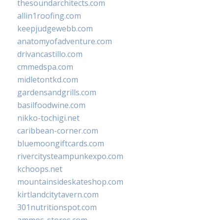
thesoundarchitects.com
allin1roofing.com
keepjudgewebb.com
anatomyofadventure.com
drivancastillo.com
cmmedspa.com
midletontkd.com
gardensandgrills.com
basilfoodwine.com
nikko-tochigi.net
caribbean-corner.com
bluemoongiftcards.com
rivercitysteampunkexpo.com
kchoops.net
mountainsideskateshop.com
kirtlandcitytavern.com
301nutritionspot.com
ammos-stores.com