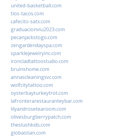
united-basketball.com
tios-tacos.com
cafecito-satx.com
graduacionviu2023.com
pecanjackstogo.com
zengardendayspa.com
sparklejewelryinc.com
ironcladtattoostudio.com
bruinshome.com
annascleaningsvc.com
wolfcitytattoo.com
oysterbayturkeytrot.com
lafronterarestauranteybar.com
lilyandrosetearoom.com
olivesburgberrypatch.com
theslushkids.com
giobastian.com