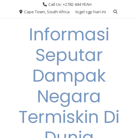
Skip
Call Us: +2782 444 YEAH
to
Cape Town, South Africa
togel sgp hari ini
content
Informasi
Seputar
Dampak
Negara
Termiskin Di
Dunia