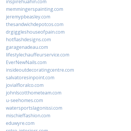
inspirehuahin.com
memmingerspainting.com
jeremypbeasley.com
thesandwichdepotcos.com
drgiggleshouseofpain.com
hotflashdesigns.com
garagenadeau.com
lifestylechauffeurservice.com
EverNewNails.com
insideoutdecoratingcentre.com
salvatoresinpoint.com
jovialfloralco.com
johnlscotthometeam.com
u-seehomes.com
watersportslagonissi.com
mischieffashion.com
eduwyre.com
retro-interiors.com