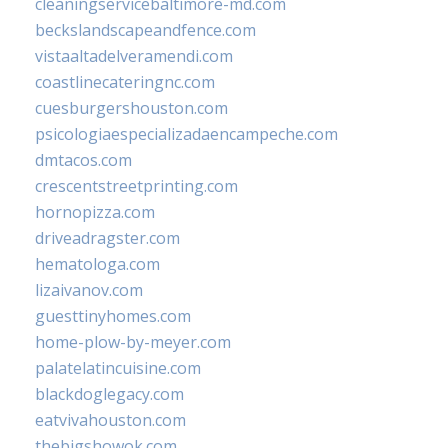
cleaningservicebaltimore-md.com
beckslandscapeandfence.com
vistaaltadelveramendi.com
coastlinecateringnc.com
cuesburgershouston.com
psicologiaespecializadaencampeche.com
dmtacos.com
crescentstreetprinting.com
hornopizza.com
driveadragster.com
hematologa.com
lizaivanov.com
guesttinyhomes.com
home-plow-by-meyer.com
palatelatincuisine.com
blackdoglegacy.com
eatvivahouston.com
thebigshowok.com