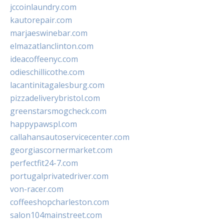
jccoinlaundry.com
kautorepair.com
marjaeswinebar.com
elmazatlanclinton.com
ideacoffeenyc.com
odieschillicothe.com
lacantinitagalesburg.com
pizzadeliverybristol.com
greenstarsmogcheck.com
happypawspl.com
callahansautoservicecenter.com
georgiascornermarket.com
perfectfit24-7.com
portugalprivatedriver.com
von-racer.com
coffeeshopcharleston.com
salon104mainstreet.com