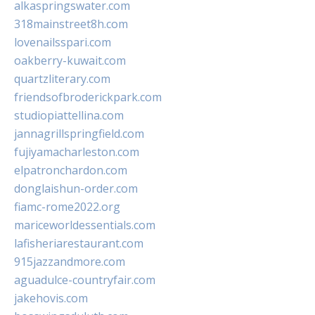
alkaspringswater.com
318mainstreet8h.com
lovenailsspari.com
oakberry-kuwait.com
quartzliterary.com
friendsofbroderickpark.com
studiopiattellina.com
jannagrillspringfield.com
fujiyamacharleston.com
elpatronchardon.com
donglaishun-order.com
fiamc-rome2022.org
mariceworldessentials.com
lafisheriarestaurant.com
915jazzandmore.com
aguadulce-countryfair.com
jakehovis.com