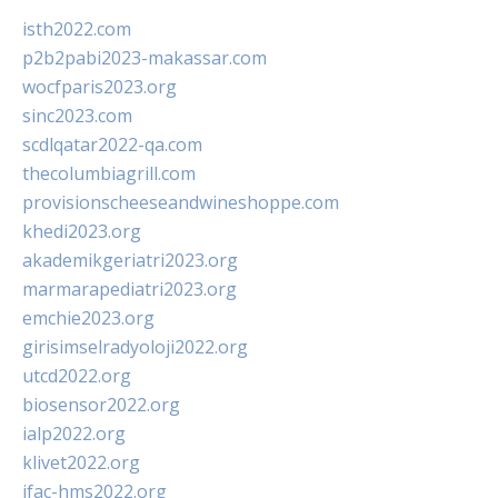
isth2022.com
p2b2pabi2023-makassar.com
wocfparis2023.org
sinc2023.com
scdlqatar2022-qa.com
thecolumbiagrill.com
provisionscheeseandwineshoppe.com
khedi2023.org
akademikgeriatri2023.org
marmarapediatri2023.org
emchie2023.org
girisimselradyoloji2022.org
utcd2022.org
biosensor2022.org
ialp2022.org
klivet2022.org
ifac-hms2022.org