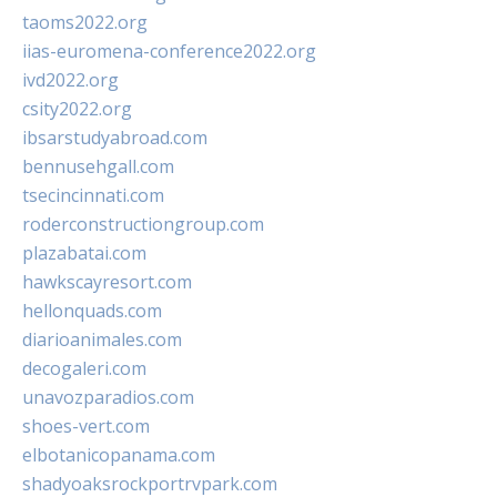
taoms2022.org
iias-euromena-conference2022.org
ivd2022.org
csity2022.org
ibsarstudyabroad.com
bennusehgall.com
tsecincinnati.com
roderconstructiongroup.com
plazabatai.com
hawkscayresort.com
hellonquads.com
diarioanimales.com
decogaleri.com
unavozparadios.com
shoes-vert.com
elbotanicopanama.com
shadyoaksrockportrvpark.com