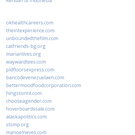
Rendah di Indonesia
okhealthcareers.com
theintexperience.com
unboundedthefilm.com
catfriends-bg.org
marianlives.org
waywardtees.com
pidfloorsexpress.com
bancodevenezuelaen.com
bettermoodfoodcorporation.com
hingstonnt.com
chooseagender.com
hoverboardssale.com
alaskapolitics.com
stsmp.org
manoelneves.com