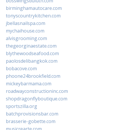
bosswingsduluth.com
birminghamautocare.com
tonyscountrykitchen.com
jbellasnailspa.com
mychaihouse.com
alvisgrooming.com
thegeorginaestate.com
blythewoodseafood.com
paolosdelibangkok.com
bobacove.com
phoone24brookfield.com
mickeybarmama.com
roadwayconstructioninc.com
shopdragonflyboutique.com
sportszilla.org
batchprovisionsbar.com
brasserie-gobette.com
musicrearte.com