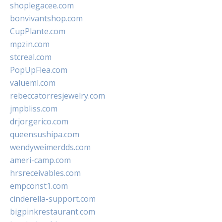
shoplegacee.com
bonvivantshop.com
CupPlante.com
mpzin.com
stcreal.com
PopUpFlea.com
valueml.com
rebeccatorresjewelry.com
jmpbliss.com
drjorgerico.com
queensushipa.com
wendyweimerdds.com
ameri-camp.com
hrsreceivables.com
empconst1.com
cinderella-support.com
bigpinkrestaurant.com