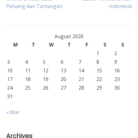
Peluang dan Tantangan
Indonesia
navigation
August 2026
M
T
W
T
F
S
S
1
2
3
4
5
6
7
8
9
10
11
12
13
14
15
16
17
18
19
20
21
22
23
24
25
26
27
28
29
30
31
« Mar
Archives