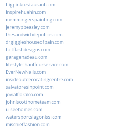
bigpinkrestaurant.com
inspirehuahin.com
memmingerspainting.com
jeremypbeasley.com
thesandwichdepotcos.com
drgiggleshouseofpain.com
hotflashdesigns.com
garagenadeau.com
lifestylechauffeurservice.com
EverNewNails.com
insideoutdecoratingcentre.com
salvatoresinpoint.com
jovialfloralco.com
johnlscotthometeam.com
u-seehomes.com
watersportslagonissi.com
mischieffashion.com