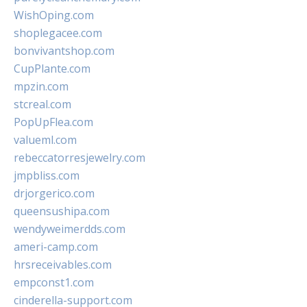
WishOping.com
shoplegacee.com
bonvivantshop.com
CupPlante.com
mpzin.com
stcreal.com
PopUpFlea.com
valueml.com
rebeccatorresjewelry.com
jmpbliss.com
drjorgerico.com
queensushipa.com
wendyweimerdds.com
ameri-camp.com
hrsreceivables.com
empconst1.com
cinderella-support.com