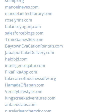
stsmp.org
manoelneves.com
mandelaeffectlibrary.com
roselynns.com
balanceyoganj.com
salesforceblogs.com
TrainGames365.com
BaytownEvaCationRentals.com
JabalpurCakeDelivery.com
halobjd.com
intelligenceqatar.com
PikaPikaApp.com
takecareofbusinessdfw.org
HamadaOfJapan.com
VersifyLifestyle.com
kingscreekadventures.com
antaeuslabs.com
purelycleanchemdry.com