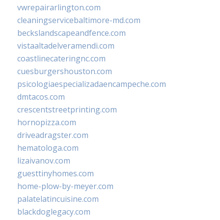
vwrepairarlington.com
cleaningservicebaltimore-md.com
beckslandscapeandfence.com
vistaaltadelveramendi.com
coastlinecateringnc.com
cuesburgershouston.com
psicologiaespecializadaencampeche.com
dmtacos.com
crescentstreetprinting.com
hornopizza.com
driveadragster.com
hematologa.com
lizaivanov.com
guesttinyhomes.com
home-plow-by-meyer.com
palatelatincuisine.com
blackdoglegacy.com