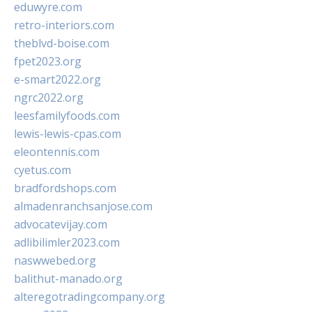
eduwyre.com
retro-interiors.com
theblvd-boise.com
fpet2023.org
e-smart2022.org
ngrc2022.org
leesfamilyfoods.com
lewis-lewis-cpas.com
eleontennis.com
cyetus.com
bradfordshops.com
almadenranchsanjose.com
advocatevijay.com
adlibilimler2023.com
naswwebed.org
balithut-manado.org
alteregotradingcompany.org