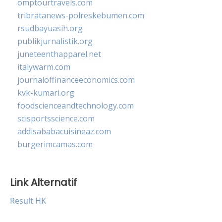
omptourtravels.com
tribratanews-polreskebumen.com
rsudbayuasih.org
publikjurnalistik.org
juneteenthapparel.net
italywarm.com
journaloffinanceeconomics.com
kvk-kumari.org
foodscienceandtechnology.com
scisportsscience.com
addisababacuisineaz.com
burgerimcamas.com
Link Alternatif
Result HK