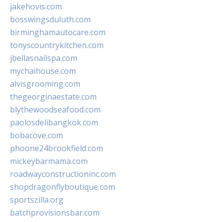
jakehovis.com
bosswingsduluth.com
birminghamautocare.com
tonyscountrykitchen.com
jbellasnailspa.com
mychaihouse.com
alvisgrooming.com
thegeorginaestate.com
blythewoodseafood.com
paolosdelibangkok.com
bobacove.com
phoone24brookfield.com
mickeybarmama.com
roadwayconstructioninc.com
shopdragonflyboutique.com
sportszilla.org
batchprovisionsbar.com