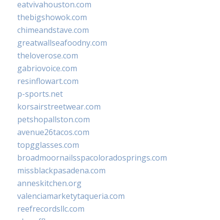
eatvivahouston.com
thebigshowok.com
chimeandstave.com
greatwallseafoodny.com
theloverose.com
gabriovoice.com
resinflowart.com
p-sports.net
korsairstreetwear.com
petshopallston.com
avenue26tacos.com
topgglasses.com
broadmoornailsspacoloradosprings.com
missblackpasadena.com
anneskitchen.org
valenciamarketytaqueria.com
reefrecordsllc.com