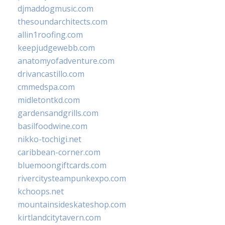
djmaddogmusic.com
thesoundarchitects.com
allin1roofing.com
keepjudgewebb.com
anatomyofadventure.com
drivancastillo.com
cmmedspa.com
midletontkd.com
gardensandgrills.com
basilfoodwine.com
nikko-tochigi.net
caribbean-corner.com
bluemoongiftcards.com
rivercitysteampunkexpo.com
kchoops.net
mountainsideskateshop.com
kirtlandcitytavern.com