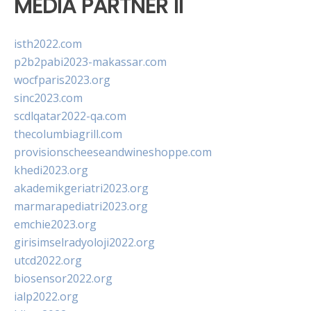
MEDIA PARTNER II
isth2022.com
p2b2pabi2023-makassar.com
wocfparis2023.org
sinc2023.com
scdlqatar2022-qa.com
thecolumbiagrill.com
provisionscheeseandwineshoppe.com
khedi2023.org
akademikgeriatri2023.org
marmarapediatri2023.org
emchie2023.org
girisimselradyoloji2022.org
utcd2022.org
biosensor2022.org
ialp2022.org