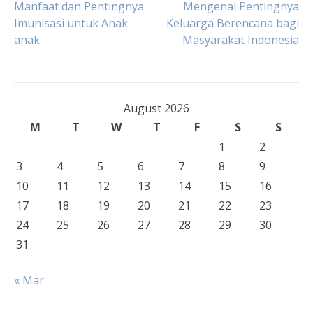
Post
Manfaat dan Pentingnya
Mengenal Pentingnya
Imunisasi untuk Anak-
Keluarga Berencana bagi
anak
Masyarakat Indonesia
navigation
August 2026
M
T
W
T
F
S
S
1
2
3
4
5
6
7
8
9
10
11
12
13
14
15
16
17
18
19
20
21
22
23
24
25
26
27
28
29
30
31
« Mar