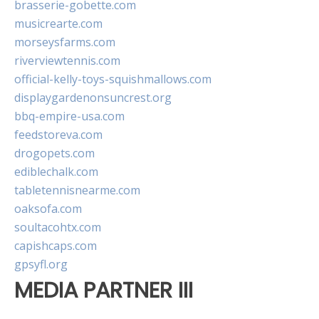
brasserie-gobette.com
musicrearte.com
morseysfarms.com
riverviewtennis.com
official-kelly-toys-squishmallows.com
displaygardenonsuncrest.org
bbq-empire-usa.com
feedstoreva.com
drogopets.com
ediblechalk.com
tabletennisnearme.com
oaksofa.com
soultacohtx.com
capishcaps.com
gpsyfl.org
MEDIA PARTNER III