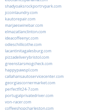
shadyoaksrockportrvpark.com
jccoinlaundry.com
kautorepair.com
marjaeswinebar.com
elmazatlanclinton.com
ideacoffeenyc.com
odieschillicothe.com
lacantinitagalesburg.com
pizzadeliverybristol.com
greenstarsmogcheck.com
happypawspl.com
callahansautoservicecenter.com
georgiascornermarket.com
perfectfit24-7.com
portugalprivatedriver.com
von-racer.com
coffeeshopcharleston.com