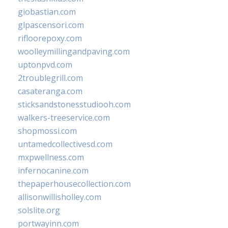
giobastian.com
glpascensori.com
rifloorepoxy.com
woolleymillingandpaving.com
uptonpvd.com
2troublegrill.com
casateranga.com
sticksandstonesstudiooh.com
walkers-treeservice.com
shopmossi.com
untamedcollectivesd.com
mxpwellness.com
infernocanine.com
thepaperhousecollection.com
allisonwillisholley.com
solslite.org
portwayinn.com