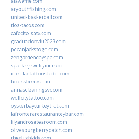
alawaffle.com
aryouthfishing.com
united-basketball.com
tios-tacos.com
cafecito-satx.com
graduacionviu2023.com
pecanjackstogo.com
zengardendayspa.com
sparklejewelryinc.com
ironcladtattoostudio.com
bruinshome.com
annascleaningsvc.com
wolfcitytattoo.com
oysterbayturkeytrot.com
lafronterarestauranteybar.com
lilyandrosetearoom.com
olivesburgberrypatch.com
theslushkids.com