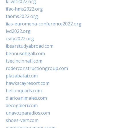
klivet2022.org
ifac-hms2022.org
taoms2022.org
iias-euromena-conference2022.org
ivd2022.org
csity2022.org
ibsarstudyabroad.com
bennusehgall.com
tsecincinnati.com
roderconstructiongroup.com
plazabatai.com
hawkscayresort.com
hellonquads.com
diarioanimales.com
decogaleri.com
unavozparadios.com
shoes-vert.com
elbotanicopanama.com