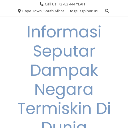
Skip
Call Us: +2782 444 YEAH
to
Cape Town, South Africa
togel sgp hari ini
content
Informasi
Seputar
Dampak
Negara
Termiskin Di
Dunia