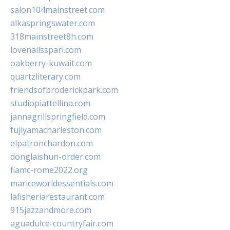
salon104mainstreet.com
alkaspringswater.com
318mainstreet8h.com
lovenailsspari.com
oakberry-kuwait.com
quartzliterary.com
friendsofbroderickpark.com
studiopiattellina.com
jannagrillspringfield.com
fujiyamacharleston.com
elpatronchardon.com
donglaishun-order.com
fiamc-rome2022.org
mariceworldessentials.com
lafisheriarestaurant.com
915jazzandmore.com
aguadulce-countryfair.com