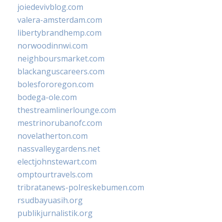
joiedevivblog.com
valera-amsterdam.com
libertybrandhemp.com
norwoodinnwi.com
neighboursmarket.com
blackanguscareers.com
bolesfororegon.com
bodega-ole.com
thestreamlinerlounge.com
mestrinorubanofc.com
novelatherton.com
nassvalleygardens.net
electjohnstewart.com
omptourtravels.com
tribratanews-polreskebumen.com
rsudbayuasih.org
publikjurnalistik.org