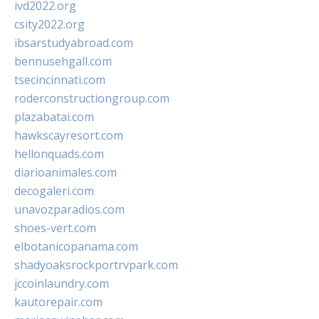
ivd2022.org
csity2022.org
ibsarstudyabroad.com
bennusehgall.com
tsecincinnati.com
roderconstructiongroup.com
plazabatai.com
hawkscayresort.com
hellonquads.com
diarioanimales.com
decogaleri.com
unavozparadios.com
shoes-vert.com
elbotanicopanama.com
shadyoaksrockportrvpark.com
jccoinlaundry.com
kautorepair.com