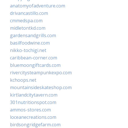
anatomyofadventure.com
drivancastillo.com
cmmedspa.com
midletontkd.com
gardensandgrills.com
basilfoodwine.com
nikko-tochigi.net
caribbean-corner.com
bluemoongiftcards.com
rivercitysteampunkexpo.com
kchoops.net
mountainsideskateshop.com
kirtlandcitytavern.com
301nutritionspot.com
ammos-stores.com
loceanecreations.com
birdsongridgefarm.com