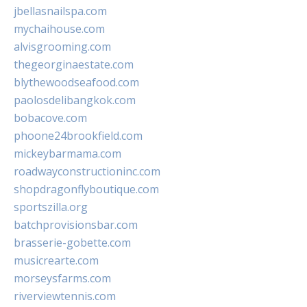
jbellasnailspa.com
mychaihouse.com
alvisgrooming.com
thegeorginaestate.com
blythewoodseafood.com
paolosdelibangkok.com
bobacove.com
phoone24brookfield.com
mickeybarmama.com
roadwayconstructioninc.com
shopdragonflyboutique.com
sportszilla.org
batchprovisionsbar.com
brasserie-gobette.com
musicrearte.com
morseysfarms.com
riverviewtennis.com