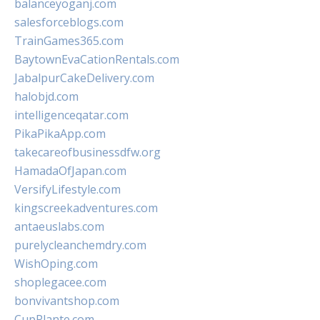
balanceyoganj.com
salesforceblogs.com
TrainGames365.com
BaytownEvaCationRentals.com
JabalpurCakeDelivery.com
halobjd.com
intelligenceqatar.com
PikaPikaApp.com
takecareofbusinessdfw.org
HamadaOfJapan.com
VersifyLifestyle.com
kingscreekadventures.com
antaeuslabs.com
purelycleanchemdry.com
WishOping.com
shoplegacee.com
bonvivantshop.com
CupPlante.com