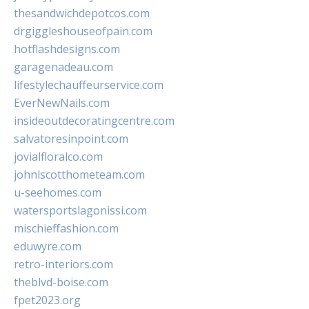
thesandwichdepotcos.com
drgiggleshouseofpain.com
hotflashdesigns.com
garagenadeau.com
lifestylechauffeurservice.com
EverNewNails.com
insideoutdecoratingcentre.com
salvatoresinpoint.com
jovialfloralco.com
johnlscotthometeam.com
u-seehomes.com
watersportslagonissi.com
mischieffashion.com
eduwyre.com
retro-interiors.com
theblvd-boise.com
fpet2023.org