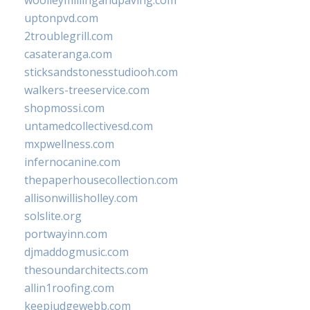
uptonpvd.com
2troublegrill.com
casateranga.com
sticksandstonesstudiooh.com
walkers-treeservice.com
shopmossi.com
untamedcollectivesd.com
mxpwellness.com
infernocanine.com
thepaperhousecollection.com
allisonwillisholley.com
solslite.org
portwayinn.com
djmaddogmusic.com
thesoundarchitects.com
allin1roofing.com
keepjudgewebb.com