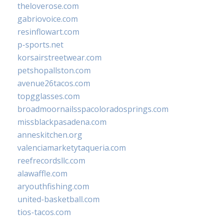
theloverose.com
gabriovoice.com
resinflowart.com
p-sports.net
korsairstreetwear.com
petshopallston.com
avenue26tacos.com
topgglasses.com
broadmoornailsspacoloradosprings.com
missblackpasadena.com
anneskitchen.org
valenciamarketytaqueria.com
reefrecordsllc.com
alawaffle.com
aryouthfishing.com
united-basketball.com
tios-tacos.com