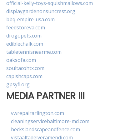
official-kelly-toys-squishmallows.com
displaygardenonsuncrest.org
bbq-empire-usa.com
feedstoreva.com
drogopets.com
ediblechalk.com
tabletennisnearme.com
oaksofa.com
soultacohtx.com
capishcaps.com
gpsyfl.org
MEDIA PARTNER III
vwrepairarlington.com
cleaningservicebaltimore-md.com
beckslandscapeandfence.com
vistaaltadelveramendi.com