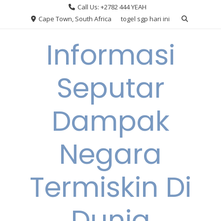
Skip
Call Us: +2782 444 YEAH
to
Cape Town, South Africa
togel sgp hari ini
content
Informasi
Seputar
Dampak
Negara
Termiskin Di
Dunia