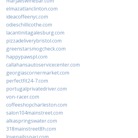
marjaeswinebar.com
elmazatlanclinton.com
ideacoffeenyc.com
odieschillicothe.com
lacantinitagalesburg.com
pizzadeliverybristol.com
greenstarsmogcheck.com
happypawspl.com
callahansautoservicecenter.com
georgiascornermarket.com
perfectfit24-7.com
portugalprivatedriver.com
von-racer.com
coffeeshopcharleston.com
salon104mainstreet.com
alkaspringswater.com
318mainstreet8h.com
lovenailsspari.com