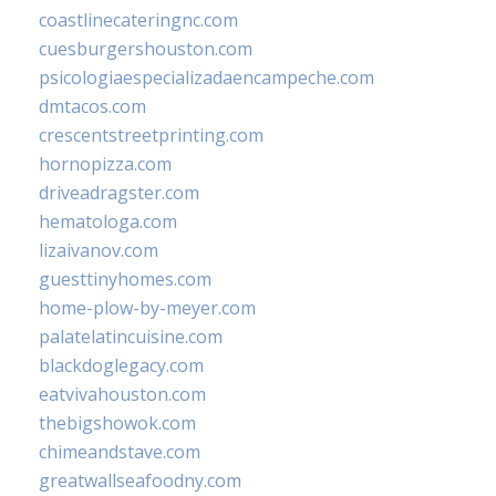
coastlinecateringnc.com
cuesburgershouston.com
psicologiaespecializadaencampeche.com
dmtacos.com
crescentstreetprinting.com
hornopizza.com
driveadragster.com
hematologa.com
lizaivanov.com
guesttinyhomes.com
home-plow-by-meyer.com
palatelatincuisine.com
blackdoglegacy.com
eatvivahouston.com
thebigshowok.com
chimeandstave.com
greatwallseafoodny.com