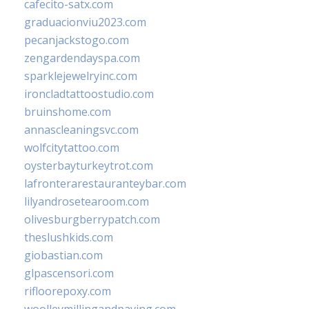
cafecito-satx.com
graduacionviu2023.com
pecanjackstogo.com
zengardendayspa.com
sparklejewelryinc.com
ironcladtattoostudio.com
bruinshome.com
annascleaningsvc.com
wolfcitytattoo.com
oysterbayturkeytrot.com
lafronterarestauranteybar.com
lilyandrosetearoom.com
olivesburgberrypatch.com
theslushkids.com
giobastian.com
glpascensori.com
rifloorepoxy.com
woolleymillingandpaving.com