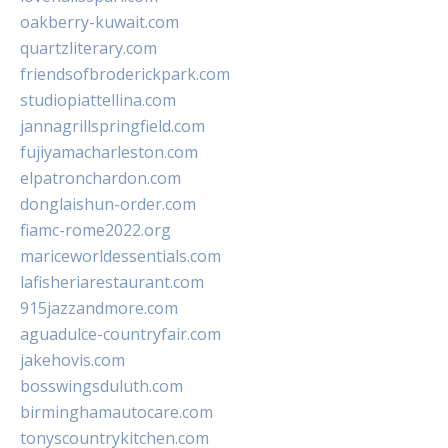
oakberry-kuwait.com
quartzliterary.com
friendsofbroderickpark.com
studiopiattellina.com
jannagrillspringfield.com
fujiyamacharleston.com
elpatronchardon.com
donglaishun-order.com
fiamc-rome2022.org
mariceworldessentials.com
lafisheriarestaurant.com
915jazzandmore.com
aguadulce-countryfair.com
jakehovis.com
bosswingsduluth.com
birminghamautocare.com
tonyscountrykitchen.com