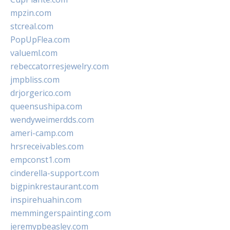
mpzin.com
stcreal.com
PopUpFlea.com
valueml.com
rebeccatorresjewelry.com
jmpbliss.com
drjorgerico.com
queensushipa.com
wendyweimerdds.com
ameri-camp.com
hrsreceivables.com
empconst1.com
cinderella-support.com
bigpinkrestaurant.com
inspirehuahin.com
memmingerspainting.com
jeremypbeasley.com