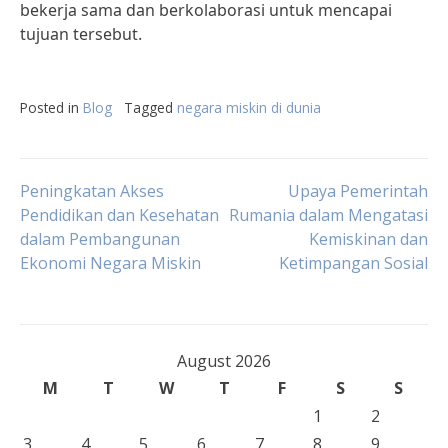
bekerja sama dan berkolaborasi untuk mencapai
tujuan tersebut.
Posted in
Blog
Tagged
negara miskin di dunia
Post
Peningkatan Akses
Upaya Pemerintah
Pendidikan dan Kesehatan
Rumania dalam Mengatasi
dalam Pembangunan
Kemiskinan dan
navigation
Ekonomi Negara Miskin
Ketimpangan Sosial
August 2026
M
T
W
T
F
S
S
1
2
3
4
5
6
7
8
9