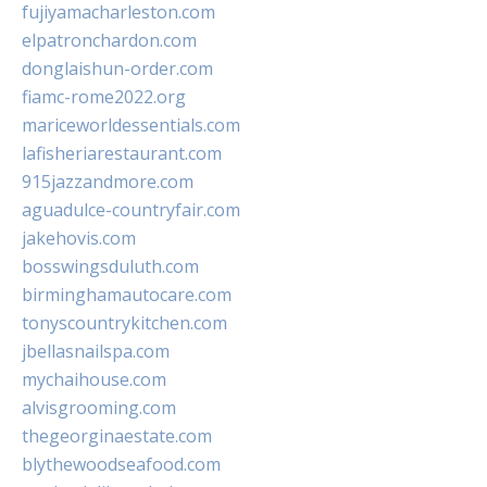
fujiyamacharleston.com
elpatronchardon.com
donglaishun-order.com
fiamc-rome2022.org
mariceworldessentials.com
lafisheriarestaurant.com
915jazzandmore.com
aguadulce-countryfair.com
jakehovis.com
bosswingsduluth.com
birminghamautocare.com
tonyscountrykitchen.com
jbellasnailspa.com
mychaihouse.com
alvisgrooming.com
thegeorginaestate.com
blythewoodseafood.com