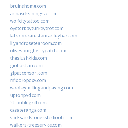
bruinshome.com
annascleaningsvc.com
wolfcitytattoo.com
oysterbayturkeytrot.com
lafronterarestauranteybar.com
lilyandrosetearoom.com
olivesburgberrypatch.com
theslushkids.com
giobastian.com
glpascensori.com
rifloorepoxy.com
woolleymillingandpaving.com
uptonpvd.com
2troublegrill.com
casateranga.com
sticksandstonesstudiooh.com
walkers-treeservice.com