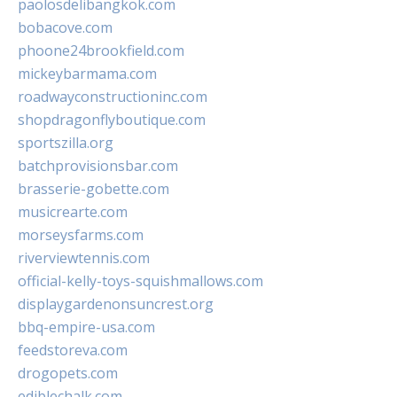
paolosdelibangkok.com
bobacove.com
phoone24brookfield.com
mickeybarmama.com
roadwayconstructioninc.com
shopdragonflyboutique.com
sportszilla.org
batchprovisionsbar.com
brasserie-gobette.com
musicrearte.com
morseysfarms.com
riverviewtennis.com
official-kelly-toys-squishmallows.com
displaygardenonsuncrest.org
bbq-empire-usa.com
feedstoreva.com
drogopets.com
ediblechalk.com