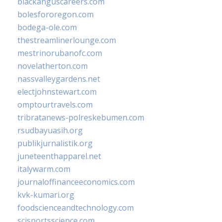
blackanguscareers.com
bolesfororegon.com
bodega-ole.com
thestreamlinerlounge.com
mestrinorubanofc.com
novelatherton.com
nassvalleygardens.net
electjohnstewart.com
omptourtravels.com
tribratanews-polreskebumen.com
rsudbayuasih.org
publikjurnalistik.org
juneteenthapparel.net
italywarm.com
journaloffinanceeconomics.com
kvk-kumari.org
foodscienceandtechnology.com
scisportsscience.com