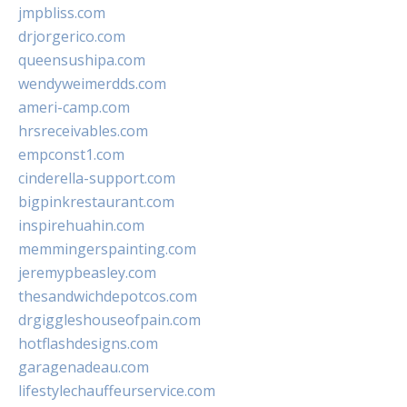
jmpbliss.com
drjorgerico.com
queensushipa.com
wendyweimerdds.com
ameri-camp.com
hrsreceivables.com
empconst1.com
cinderella-support.com
bigpinkrestaurant.com
inspirehuahin.com
memmingerspainting.com
jeremypbeasley.com
thesandwichdepotcos.com
drgiggleshouseofpain.com
hotflashdesigns.com
garagenadeau.com
lifestylechauffeurservice.com