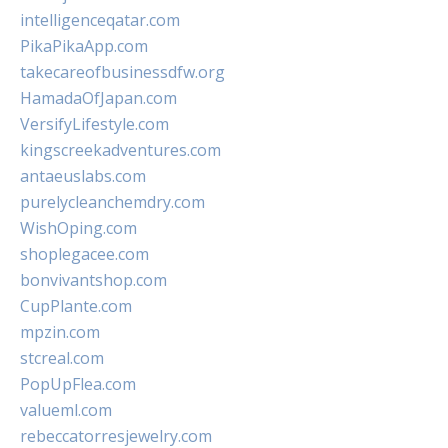
intelligenceqatar.com
PikaPikaApp.com
takecareofbusinessdfw.org
HamadaOfJapan.com
VersifyLifestyle.com
kingscreekadventures.com
antaeuslabs.com
purelycleanchemdry.com
WishOping.com
shoplegacee.com
bonvivantshop.com
CupPlante.com
mpzin.com
stcreal.com
PopUpFlea.com
valueml.com
rebeccatorresjewelry.com