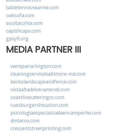
tabletennisnearme.com
oaksofa.com
soultacohtx.com
capishcaps.com
gpsyfl.org
MEDIA PARTNER III
vwrepairarlington.com
cleaningservicebaltimore-md.com
beckslandscapeandfence.com
vistaaltadelveramendi.com
coastlinecateringnc.com
cuesburgershouston.com
psicologiaespecializadaencampeche.com
dmtacos.com
crescentstreetprinting.com