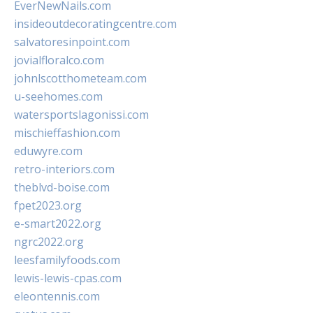
EverNewNails.com
insideoutdecoratingcentre.com
salvatoresinpoint.com
jovialfloralco.com
johnlscotthometeam.com
u-seehomes.com
watersportslagonissi.com
mischieffashion.com
eduwyre.com
retro-interiors.com
theblvd-boise.com
fpet2023.org
e-smart2022.org
ngrc2022.org
leesfamilyfoods.com
lewis-lewis-cpas.com
eleontennis.com