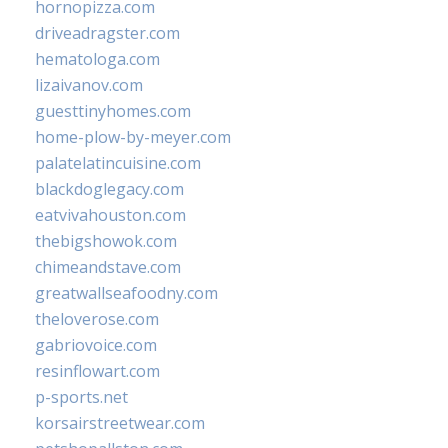
hornopizza.com
driveadragster.com
hematologa.com
lizaivanov.com
guesttinyhomes.com
home-plow-by-meyer.com
palatelatincuisine.com
blackdoglegacy.com
eatvivahouston.com
thebigshowok.com
chimeandstave.com
greatwallseafoodny.com
theloverose.com
gabriovoice.com
resinflowart.com
p-sports.net
korsairstreetwear.com