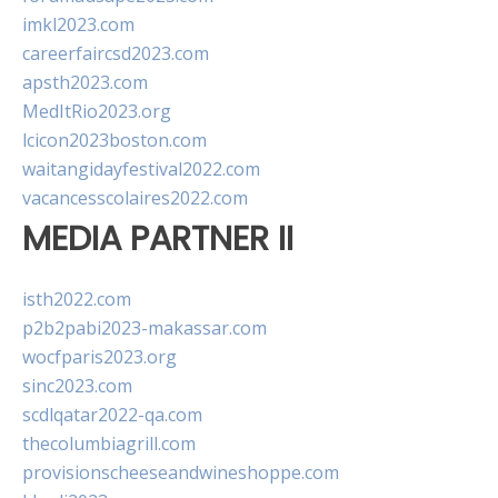
imkl2023.com
careerfaircsd2023.com
apsth2023.com
MedItRio2023.org
lcicon2023boston.com
waitangidayfestival2022.com
vacancesscolaires2022.com
MEDIA PARTNER II
isth2022.com
p2b2pabi2023-makassar.com
wocfparis2023.org
sinc2023.com
scdlqatar2022-qa.com
thecolumbiagrill.com
provisionscheeseandwineshoppe.com