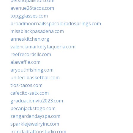
petshopallston.com
avenue26tacos.com
topgglasses.com
broadmoornailsspacoloradosprings.com
missblackpasadena.com
anneskitchen.org
valenciamarketytaqueria.com
reefrecordsllc.com
alawaffle.com
aryouthfishing.com
united-basketball.com
tios-tacos.com
cafecito-satx.com
graduacionviu2023.com
pecanjackstogo.com
zengardendayspa.com
sparklejewelryinc.com
ironcladtattoostudio.com