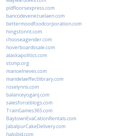
waywardtees.com
pidfloorsexpress.com
bancodevenezuelaen.com
bettermoodfoodcorporation.com
hingstonnt.com
chooseagender.com
hoverboardssale.com
alaskapolitics.com
stsmp.org
manoelneves.com
mandelaeffectlibrary.com
roselynns.com
balanceyoganj.com
salesforceblogs.com
TrainGames365.com
BaytownEvaCationRentals.com
JabalpurCakeDelivery.com
halobjd.com