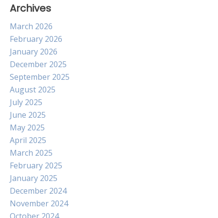
Archives
March 2026
February 2026
January 2026
December 2025
September 2025
August 2025
July 2025
June 2025
May 2025
April 2025
March 2025
February 2025
January 2025
December 2024
November 2024
October 2024