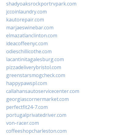
shadyoaksrockportrvpark.com
jccoinlaundry.com
kautorepair.com
marjaeswinebar.com
elmazatlanclinton.com
ideacoffeenyc.com
odieschillicothe.com
lacantinitagalesburg.com
pizzadeliverybristol.com
greenstarsmogcheck.com
happypawspl.com
callahansautoservicecenter.com
georgiascornermarket.com
perfectfit24-7.com
portugalprivatedriver.com
von-racer.com
coffeeshopcharleston.com