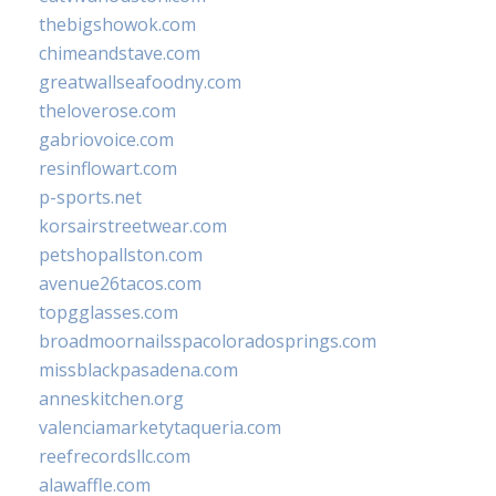
thebigshowok.com
chimeandstave.com
greatwallseafoodny.com
theloverose.com
gabriovoice.com
resinflowart.com
p-sports.net
korsairstreetwear.com
petshopallston.com
avenue26tacos.com
topgglasses.com
broadmoornailsspacoloradosprings.com
missblackpasadena.com
anneskitchen.org
valenciamarketytaqueria.com
reefrecordsllc.com
alawaffle.com