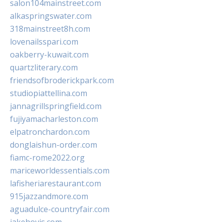
salon104mainstreet.com
alkaspringswater.com
318mainstreet8h.com
lovenailsspari.com
oakberry-kuwait.com
quartzliterary.com
friendsofbroderickpark.com
studiopiattellina.com
jannagrillspringfield.com
fujiyamacharleston.com
elpatronchardon.com
donglaishun-order.com
fiamc-rome2022.org
mariceworldessentials.com
lafisheriarestaurant.com
915jazzandmore.com
aguadulce-countryfair.com