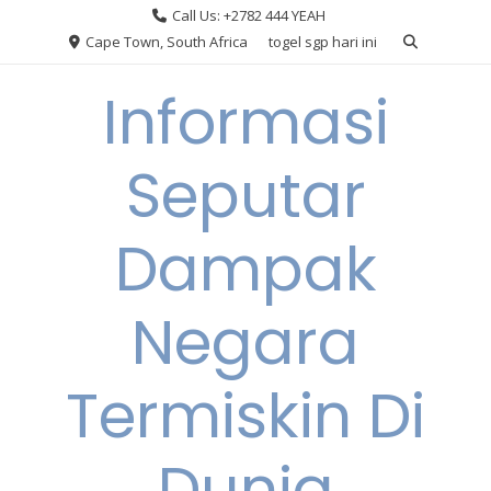
Skip
Call Us: +2782 444 YEAH
to
Cape Town, South Africa
togel sgp hari ini
content
Informasi
Seputar
Dampak
Negara
Termiskin Di
Dunia