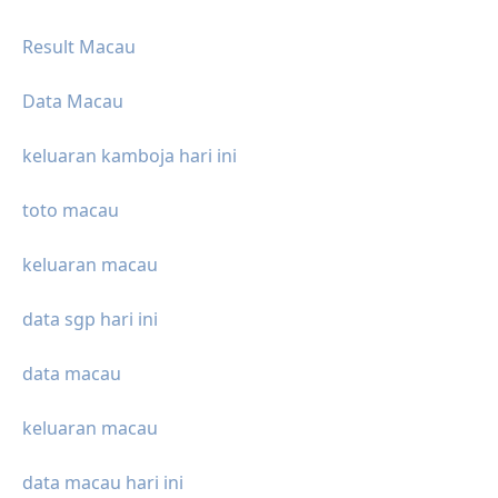
Result Macau
Data Macau
keluaran kamboja hari ini
toto macau
keluaran macau
data sgp hari ini
data macau
keluaran macau
data macau hari ini