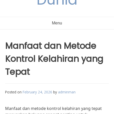
Menu
Manfaat dan Metode
Kontrol Kelahiran yang
Tepat
Posted on
February 24, 2026
by
adminman
Manfaat dan metode kontrol kelahiran yang tepat