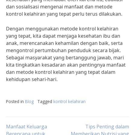
dan sosialisasi mengenai manfaat dan metode
kontrol kelahiran yang tepat perlu terus dilakukan.
Dengan menggunakan metode kontrol kelahiran
yang tepat, kita dapat menjaga kesehatan ibu dan
anak, merencanakan kehamilan dengan baik, serta
mengontrol pertumbuhan penduduk secara bijak.
Sebagai masyarakat yang bertanggung jawab, mari
kita tingkatkan kesadaran akan pentingnya manfaat
dan metode kontrol kelahiran yang tepat dalam
kehidupan sehari-hari.
Posted in
Blog
Tagged
kontrol kelahiran
Post
Manfaat Keluarga
Tips Penting dalam
Berencana untuk
Memberikan Nutrisi yang