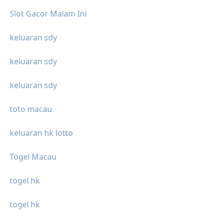
Slot Gacor Malam Ini
keluaran sdy
keluaran sdy
keluaran sdy
toto macau
keluaran hk lotto
Togel Macau
togel hk
togel hk