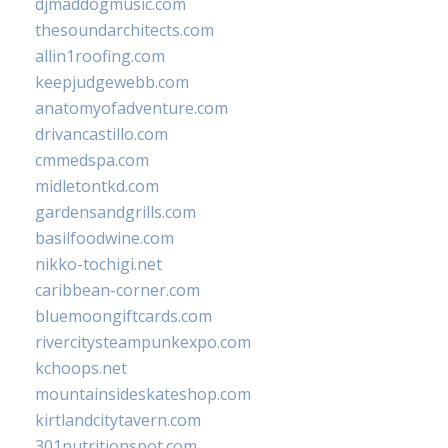
djmaddogmusic.com
thesoundarchitects.com
allin1roofing.com
keepjudgewebb.com
anatomyofadventure.com
drivancastillo.com
cmmedspa.com
midletontkd.com
gardensandgrills.com
basilfoodwine.com
nikko-tochigi.net
caribbean-corner.com
bluemoongiftcards.com
rivercitysteampunkexpo.com
kchoops.net
mountainsideskateshop.com
kirtlandcitytavern.com
301nutritionspot.com