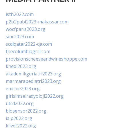
isth2022.com
p2b2pabi2023-makassar.com
wocfparis2023.org
sinc2023.com
scdlqatar2022-qa.com
thecolumbiagrill.com
provisionscheeseandwineshoppe.com
khedi2023.org
akademikgeriatri2023.org
marmarapediatri2023.org
emchie2023.org
girisimselradyoloji2022.org
utcd2022.org
biosensor2022.org
ialp2022.org
klivet2022.org