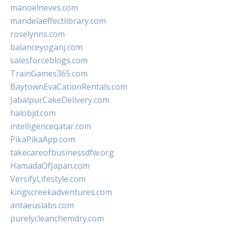
manoelneves.com
mandelaeffectlibrary.com
roselynns.com
balanceyoganj.com
salesforceblogs.com
TrainGames365.com
BaytownEvaCationRentals.com
JabalpurCakeDelivery.com
halobjd.com
intelligenceqatar.com
PikaPikaApp.com
takecareofbusinessdfw.org
HamadaOfJapan.com
VersifyLifestyle.com
kingscreekadventures.com
antaeuslabs.com
purelycleanchemdry.com