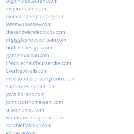
bigpinkrestaurant.com
inspirehuahin.com
memmingerspainting.com
jeremypbeasley.com
thesandwichdepotcos.com
drgiggleshouseofpain.com
hotflashdesigns.com
garagenadeau.com
lifestylechauffeurservice.com
EverNewNails.com
insideoutdecoratingcentre.com
salvatoresinpoint.com
jovialfloralco.com
johnlscotthometeam.com
u-seehomes.com
watersportslagonissi.com
mischieffashion.com
eduwyre.com