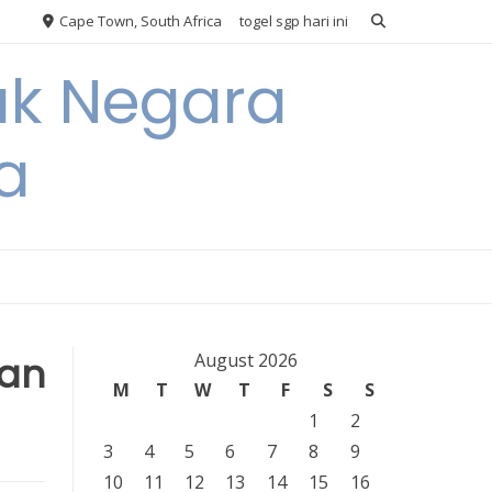
Cape Town, South Africa
togel sgp hari ini
ak Negara
a
san
August 2026
M
T
W
T
F
S
S
1
2
3
4
5
6
7
8
9
10
11
12
13
14
15
16