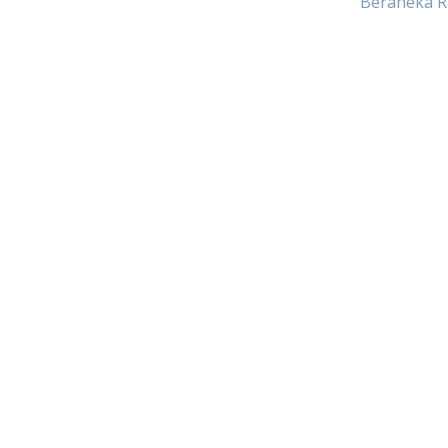
Beraneka 