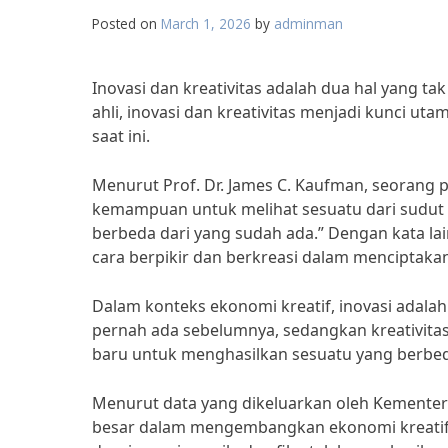
Posted on
March 1, 2026
by
adminman
Inovasi dan kreativitas adalah dua hal yang t
ahli, inovasi dan kreativitas menjadi kunci u
saat ini.
Menurut Prof. Dr. James C. Kaufman, seorang pak
kemampuan untuk melihat sesuatu dari sudut
berbeda dari yang sudah ada.” Dengan kata la
cara berpikir dan berkreasi dalam menciptakan
Dalam konteks ekonomi kreatif, inovasi adala
pernah ada sebelumnya, sedangkan kreativitas
baru untuk menghasilkan sesuatu yang berbe
Menurut data yang dikeluarkan oleh Kementeri
besar dalam mengembangkan ekonomi kreatif mel