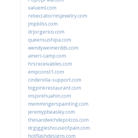
valueml.com
rebeccatorresjewelry.com
jmpbliss.com
drjorgerico.com
queensushipa.com
wendyweimerdds.com
ameri-camp.com
hrsreceivables.com
empconst1.com
cinderella-support.com
bigpinkrestaurant.com
inspirehuahin.com
memmingerspainting.com
jeremypbeasley.com
thesandwichdepotcos.com
drgiggleshouseofpain.com
hotflashdesigns.com