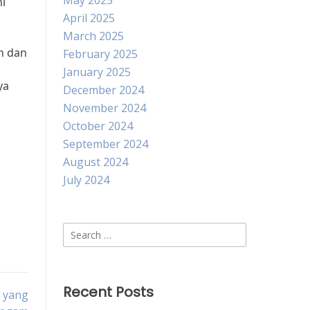
May 2025
mi
April 2025
March 2025
n dan
February 2025
a
January 2025
ya
December 2024
November 2024
October 2024
September 2024
August 2024
July 2024
Search
for:
Recent Posts
a yang