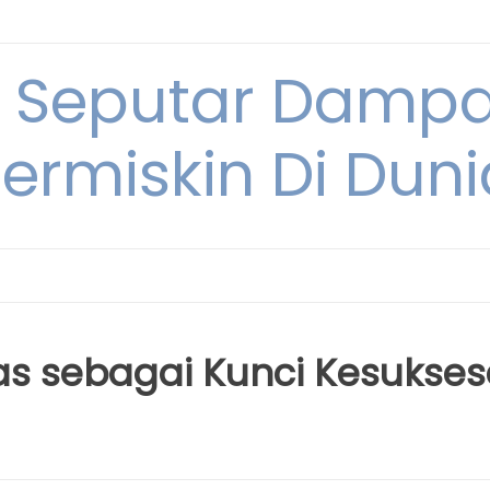
i Seputar Damp
ermiskin Di Duni
tas sebagai Kunci Kesukse