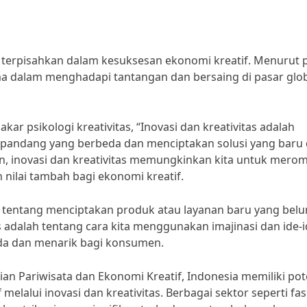
ak terpisahkan dalam kesuksesan ekonomi kreatif. Menurut 
tama dalam menghadapi tantangan dan bersaing di pasar glo
ar psikologi kreativitas, “Inovasi dan kreativitas adalah
 pandang yang berbeda dan menciptakan solusi yang baru
in, inovasi dan kreativitas memungkinkan kita untuk mero
 nilai tambah bagi ekonomi kreatif.
h tentang menciptakan produk atau layanan baru yang bel
 adalah tentang cara kita menggunakan imajinasi dan ide-
da dan menarik bagi konsumen.
an Pariwisata dan Ekonomi Kreatif, Indonesia memiliki pot
alui inovasi dan kreativitas. Berbagai sektor seperti fas