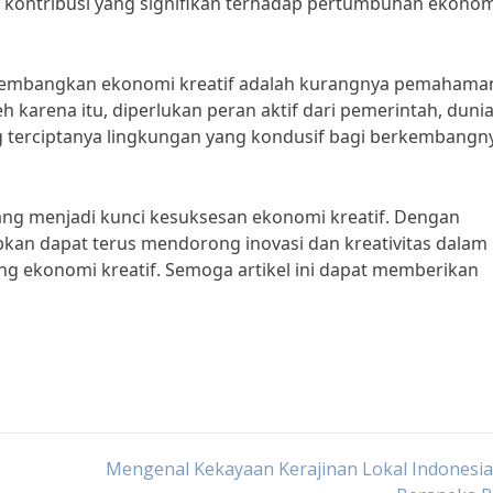
an kontribusi yang signifikan terhadap pertumbuhan ekono
gembangkan ekonomi kreatif adalah kurangnya pemahama
h karena itu, diperlukan peran aktif dari pemerintah, duni
 terciptanya lingkungan yang kondusif bagi berkembangn
ang menjadi kunci kesuksesan ekonomi kreatif. Dengan
kan dapat terus mendorong inovasi dan kreativitas dalam
ng ekonomi kreatif. Semoga artikel ini dapat memberikan
Mengenal Kekayaan Kerajinan Lokal Indonesi