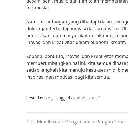
desain, seni, musik, dan film telah memberik
Indonesia.
Namun, tantangan yang dihadapi dalam men
dukungan terhadap inovasi dan kreativitas. Ole
pendidikan, dan masyarakat untuk mendorong
inovasi dan kreativitas dalam ekonomi kreatif.
Sebagai penutup, inovasi dan kreativitas mem
mempertimbangkan hal ini, kita semua diharap
setiap langkah kita menuju kesuksesan di bida
inspirasi dan motivasi bagi kita semua.
Posted in
Blog
Tagged
ekonomi kreatif
Post
Tips Memilih dan Mengonsumsi Pangan Sehat