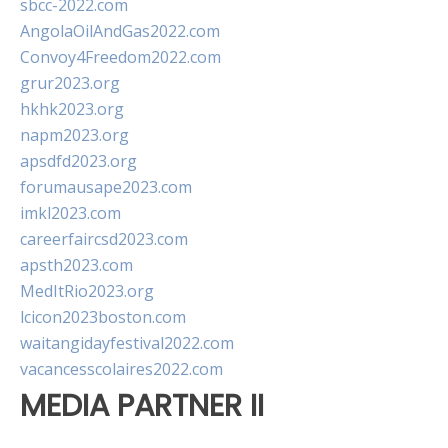
sbcc-2022.com
AngolaOilAndGas2022.com
Convoy4Freedom2022.com
grur2023.org
hkhk2023.org
napm2023.org
apsdfd2023.org
forumausape2023.com
imkl2023.com
careerfaircsd2023.com
apsth2023.com
MedItRio2023.org
lcicon2023boston.com
waitangidayfestival2022.com
vacancesscolaires2022.com
MEDIA PARTNER II