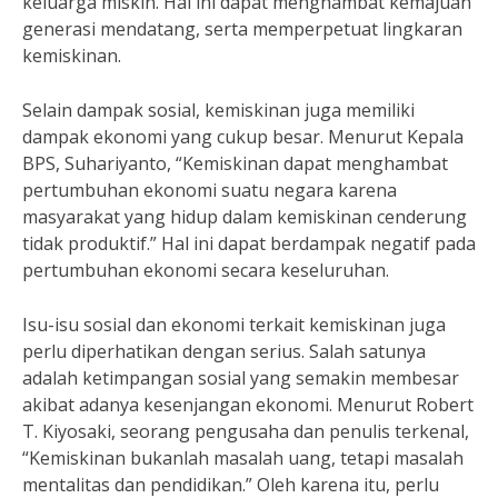
keluarga miskin. Hal ini dapat menghambat kemajuan
generasi mendatang, serta memperpetuat lingkaran
kemiskinan.
Selain dampak sosial, kemiskinan juga memiliki
dampak ekonomi yang cukup besar. Menurut Kepala
BPS, Suhariyanto, “Kemiskinan dapat menghambat
pertumbuhan ekonomi suatu negara karena
masyarakat yang hidup dalam kemiskinan cenderung
tidak produktif.” Hal ini dapat berdampak negatif pada
pertumbuhan ekonomi secara keseluruhan.
Isu-isu sosial dan ekonomi terkait kemiskinan juga
perlu diperhatikan dengan serius. Salah satunya
adalah ketimpangan sosial yang semakin membesar
akibat adanya kesenjangan ekonomi. Menurut Robert
T. Kiyosaki, seorang pengusaha dan penulis terkenal,
“Kemiskinan bukanlah masalah uang, tetapi masalah
mentalitas dan pendidikan.” Oleh karena itu, perlu