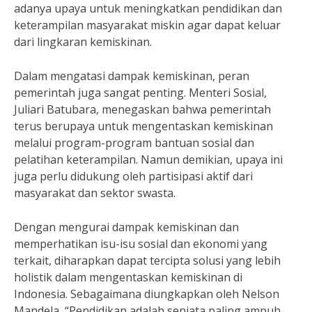
adanya upaya untuk meningkatkan pendidikan dan
keterampilan masyarakat miskin agar dapat keluar
dari lingkaran kemiskinan.
Dalam mengatasi dampak kemiskinan, peran
pemerintah juga sangat penting. Menteri Sosial,
Juliari Batubara, menegaskan bahwa pemerintah
terus berupaya untuk mengentaskan kemiskinan
melalui program-program bantuan sosial dan
pelatihan keterampilan. Namun demikian, upaya ini
juga perlu didukung oleh partisipasi aktif dari
masyarakat dan sektor swasta.
Dengan mengurai dampak kemiskinan dan
memperhatikan isu-isu sosial dan ekonomi yang
terkait, diharapkan dapat tercipta solusi yang lebih
holistik dalam mengentaskan kemiskinan di
Indonesia. Sebagaimana diungkapkan oleh Nelson
Mandela, “Pendidikan adalah senjata paling ampuh