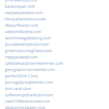
jccoinlaundry.com
kautorepair.com
marjaeswinebar.com
elmazatlanclinton.com
ideacoffeenyc.com
odieschillicothe.com
lacantinitagalesburg.com
pizzadeliverybristol.com
greenstarsmogcheck.com
happypawspl.com
callahansautoservicecenter.com
georgiascornermarket.com
perfectfit24-7.com
portugalprivatedriver.com
von-racer.com
coffeeshopcharleston.com
salon104mainstreet.com
alkaspringswater.com