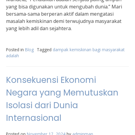
yang bisa digunakan untuk mengubah dunia.” Mari
bersama-sama berperan aktif dalam mengatasi
masalah kemiskinan demi terwujudnya masyarakat
yang lebih adil dan sejahtera.
Posted in
Blog
Tagged
dampak kemiskinan bagi masyarakat
adalah
Konsekuensi Ekonomi
Negara yang Memutuskan
Isolasi dari Dunia
Internasional
Posted on
November 17, 2024
by
adminman