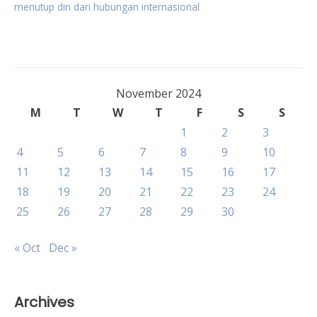
menutup diri dari hubungan internasional
November 2024
M
T
W
T
F
S
S
1
2
3
4
5
6
7
8
9
10
11
12
13
14
15
16
17
18
19
20
21
22
23
24
25
26
27
28
29
30
« Oct
Dec »
Archives