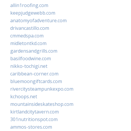
allin1roofing.com
keepjudgewebb.com
anatomyofadventure.com
drivancastillo.com
cmmedspa.com
midletontkd.com
gardensandgrills.com
basilfoodwine.com
nikko-tochigi.net
caribbean-corner.com
bluemoongiftcards.com
rivercitysteampunkexpo.com
kchoops.net
mountainsideskateshop.com
kirtlandcitytavern.com
301nutritionspot.com
ammos-stores.com