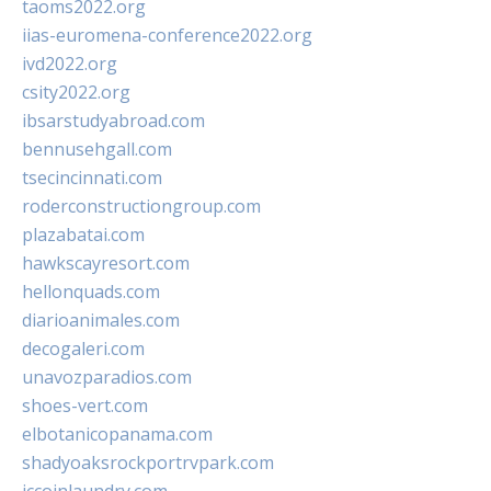
taoms2022.org
iias-euromena-conference2022.org
ivd2022.org
csity2022.org
ibsarstudyabroad.com
bennusehgall.com
tsecincinnati.com
roderconstructiongroup.com
plazabatai.com
hawkscayresort.com
hellonquads.com
diarioanimales.com
decogaleri.com
unavozparadios.com
shoes-vert.com
elbotanicopanama.com
shadyoaksrockportrvpark.com