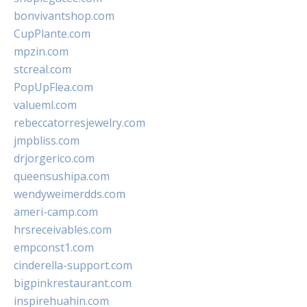
bonvivantshop.com
CupPlante.com
mpzin.com
stcreal.com
PopUpFlea.com
valueml.com
rebeccatorresjewelry.com
jmpbliss.com
drjorgerico.com
queensushipa.com
wendyweimerdds.com
ameri-camp.com
hrsreceivables.com
empconst1.com
cinderella-support.com
bigpinkrestaurant.com
inspirehuahin.com