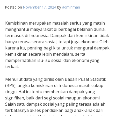
Posted on
November 17, 2024
by
adminman
Kemiskinan merupakan masalah serius yang masih
menghantui masyarakat di berbagai belahan dunia,
termasuk di Indonesia. Dampak dari kemiskinan tidak
hanya terasa secara sosial, tetapi juga ekonomi. Oleh
karena itu, penting bagi kita untuk mengurai dampak
kemiskinan secara lebih mendalam, serta
memperhatikan isu-isu sosial dan ekonomi yang
terkait.
Menurut data yang dirilis oleh Badan Pusat Statistik
(BPS), angka kemiskinan di Indonesia masih cukup
tinggi. Hal ini tentu memberikan dampak yang
signifikan, baik dari segi sosial maupun ekonomi.
Salah satu dampak sosial yang paling terasa adalah
terbatasnya akses pendidikan bagi anak-anak dari