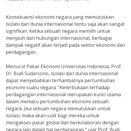
Konsekuensi ekonomi negara yang memutuskan
isolasi dari dunia internasional tentu saja akan sangat
signifikan. Ketika sebuah negara memilih untuk
menjauh dari hubungan internasional, berbagai
dampak negatif akan terjadi pada sektor ekonomi dan
perdagangan.
Menurut Pakar Ekonomi Universitas Indonesia, Prof.
Dr. Budi Sudarsono, isolasi dari dunia internasional
dapat menyebabkan terhambatnya pertumbuhan
ekonomi suatu negara. “Keterbukaan terhadap
perdagangan internasional merupakan kunci utama
dalam memacu pertumbuhan ekonomi sebuah
negara. Jika sebuah negara memutuskan untuk
isolasi, maka akan sulit bagi mereka untuk
mengakses pasar global dan berkolaborasi dengan
negara lain dalam hal perdagangan,” ujar Prof. Budi.