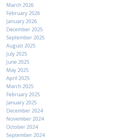
March 2026
February 2026
January 2026
December 2025
September 2025
August 2025
July 2025
June 2025
May 2025
April 2025
March 2025
February 2025
January 2025
December 2024
November 2024
October 2024
September 2024