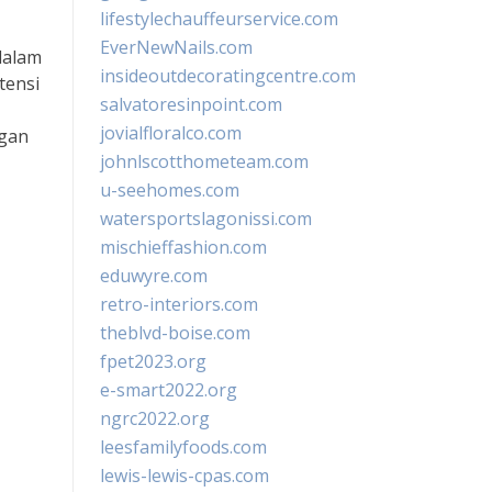
lifestylechauffeurservice.com
EverNewNails.com
dalam
insideoutdecoratingcentre.com
tensi
salvatoresinpoint.com
jovialfloralco.com
ngan
johnlscotthometeam.com
u-seehomes.com
watersportslagonissi.com
mischieffashion.com
eduwyre.com
retro-interiors.com
theblvd-boise.com
fpet2023.org
e-smart2022.org
ngrc2022.org
leesfamilyfoods.com
lewis-lewis-cpas.com