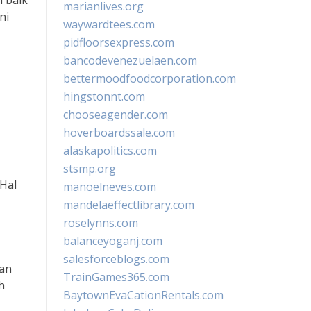
 baik
marianlives.org
ni
waywardtees.com
pidfloorsexpress.com
bancodevenezuelaen.com
bettermoodfoodcorporation.com
hingstonnt.com
chooseagender.com
hoverboardssale.com
alaskapolitics.com
stsmp.org
 Hal
manoelneves.com
mandelaeffectlibrary.com
roselynns.com
balanceyoganj.com
salesforceblogs.com
han
TrainGames365.com
h
BaytownEvaCationRentals.com