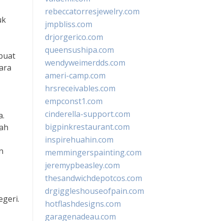
rebeccatorresjewelry.com
uk
jmpbliss.com
drjorgerico.com
queensushipa.com
mbuat
wendyweimerdds.com
ara
ameri-camp.com
hrsreceivables.com
empconst1.com
cinderella-support.com
a.
bigpinkrestaurant.com
rah
inspirehuahin.com
n
memmingerspainting.com
jeremypbeasley.com
thesandwichdepotcos.com
drgiggleshouseofpain.com
geri.
hotflashdesigns.com
garagenadeau.com