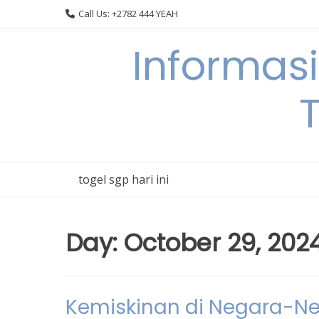
Skip
Call Us: +2782 444 YEAH
to
content
Informas
T
togel sgp hari ini
Day:
October 29, 202
Kemiskinan di Negara-N