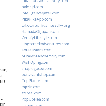
JabalpurCakeDelivery.com
halobjd.com
intelligenceqatar.com
PikaPikaApp.com
takecareofbusinessdfw.org
HamadaOfJapan.com
VersifyLifestyle.com
kingscreekadventures.com
antaeuslabs.com
purelycleanchemdry.com
WishOping.com
shoplegacee.com
mun,
bonvivantshop.com
i
CupPlante.com
ara
mpzin.com
stcreal.com
ra
PopUpFlea.com
kin
valueml.com