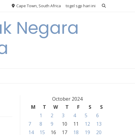
Cape Town, South Africa
togel sgp hari ini
ak Negara
a
October 2024
M
T
W
T
F
S
S
1
2
3
4
5
6
7
8
9
10
11
12
13
14
15
16
17
18
19
20