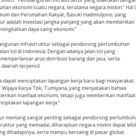
 Smith, “Pembangunan infrastruktur yang dilakukan dengan
an ekonomi suatu negara, terutama negara miskin.” Hal i
Umum dan Perumahan Rakyat, Basuki Hadimuljono, yang
r adalah investasi jangka panjang yang akan memberikan
eningkatkan daya saing ekonomi.”
bangunan infrastruktur sebagai pendorong pertumbuhan
n tol di Indonesia. Dengan adanya jalan tol yang
mperlancar arus distribusi barang dan jasa, serta
daerah terpencil.
a dapat menciptakan lapangan kerja baru bagi masyarakat.
PT Wijaya Karya Tbk, Tumiyana, yang menyatakan bahwa
erikan manfaat ekonomi, tetapi juga memberikan manfaat
nciptakan lapangan kerja.”
tur memang sangat penting sebagai pendorong pertumbu
ruktur yang memadai, diharapkan negara miskin dapat lebi
g dihadapinya, serta mampu bersaing di pasar global.