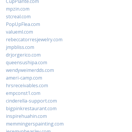
CupPlante.com
mpzin.com
stcreal.com
PopUpFlea.com
valueml.com
rebeccatorresjewelry.com
jmpbliss.com
drjorgerico.com
queensushipa.com
wendyweimerdds.com
ameri-camp.com
hrsreceivables.com
empconst1.com
cinderella-support.com
bigpinkrestaurant.com
inspirehuahin.com
memmingerspainting.com
jeremypbeasley.com