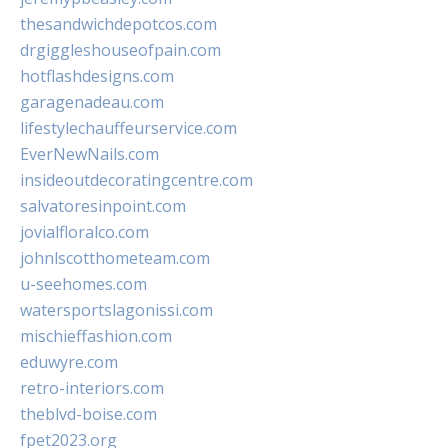
thesandwichdepotcos.com
drgiggleshouseofpain.com
hotflashdesigns.com
garagenadeau.com
lifestylechauffeurservice.com
EverNewNails.com
insideoutdecoratingcentre.com
salvatoresinpoint.com
jovialfloralco.com
johnlscotthometeam.com
u-seehomes.com
watersportslagonissi.com
mischieffashion.com
eduwyre.com
retro-interiors.com
theblvd-boise.com
fpet2023.org