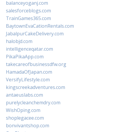
balanceyoganj.com
salesforceblogs.com
TrainGames365.com
BaytownEvaCationRentals.com
JabalpurCakeDelivery.com
halobjd.com
intelligenceqatar.com
PikaPikaApp.com
takecareofbusinessdfw.org
HamadaOfJapan.com
VersifyLifestyle.com
kingscreekadventures.com
antaeuslabs.com
purelycleanchemdry.com
WishOping.com
shoplegacee.com
bonvivantshop.com