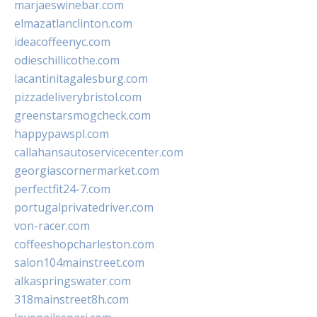
marjaeswinebar.com
elmazatlanclinton.com
ideacoffeenyc.com
odieschillicothe.com
lacantinitagalesburg.com
pizzadeliverybristol.com
greenstarsmogcheck.com
happypawspl.com
callahansautoservicecenter.com
georgiascornermarket.com
perfectfit24-7.com
portugalprivatedriver.com
von-racer.com
coffeeshopcharleston.com
salon104mainstreet.com
alkaspringswater.com
318mainstreet8h.com