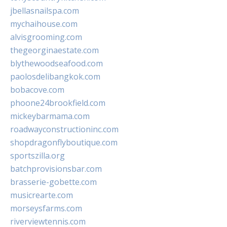
jbellasnailspa.com
mychaihouse.com
alvisgrooming.com
thegeorginaestate.com
blythewoodseafood.com
paolosdelibangkok.com
bobacove.com
phoone24brookfield.com
mickeybarmama.com
roadwayconstructioninc.com
shopdragonflyboutique.com
sportszilla.org
batchprovisionsbar.com
brasserie-gobette.com
musicrearte.com
morseysfarms.com
riverviewtennis.com