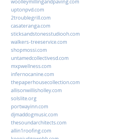
woolleymillingandpaving.com
uptonpvd.com
2troublegrill.com
casateranga.com
sticksandstonesstudiooh.com
walkers-treeservice.com
shopmossi.com
untamedcollectivesd.com
mxpwellness.com
infernocanine.com
thepaperhousecollection.com
allisonwillisholley.com
solslite.org
portwayinn.com
djmaddogmusic.com
thesoundarchitects.com
allin1roofing.com
keepjudgewebb.com