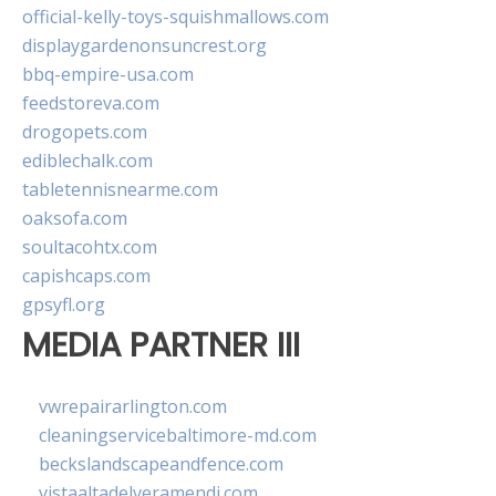
official-kelly-toys-squishmallows.com
displaygardenonsuncrest.org
bbq-empire-usa.com
feedstoreva.com
drogopets.com
ediblechalk.com
tabletennisnearme.com
oaksofa.com
soultacohtx.com
capishcaps.com
gpsyfl.org
MEDIA PARTNER III
vwrepairarlington.com
cleaningservicebaltimore-md.com
beckslandscapeandfence.com
vistaaltadelveramendi.com