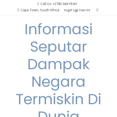
Skip
Call Us: +2782 444 YEAH
to
Cape Town, South Africa
togel sgp hari ini
content
Informasi
Seputar
Dampak
Negara
Termiskin Di
Dunia