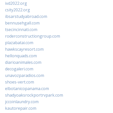
ivd2022.org
csity2022.org
ibsarstudyabroad.com
bennusehgall.com
tsecincinnati.com
roderconstructiongroup.com
plazabatai.com
hawkscayresort.com
hellonquads.com
diarioanimales.com
decogaleri.com
unavozparadios.com
shoes-vert.com
elbotanicopanama.com
shadyoaksrockportrvpark.com
jccoinlaundry.com
kautorepair.com