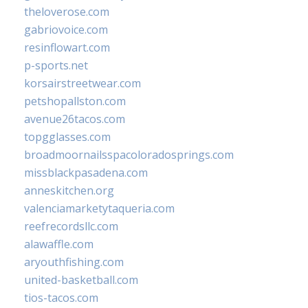
theloverose.com
gabriovoice.com
resinflowart.com
p-sports.net
korsairstreetwear.com
petshopallston.com
avenue26tacos.com
topgglasses.com
broadmoornailsspacoloradosprings.com
missblackpasadena.com
anneskitchen.org
valenciamarketytaqueria.com
reefrecordsllc.com
alawaffle.com
aryouthfishing.com
united-basketball.com
tios-tacos.com