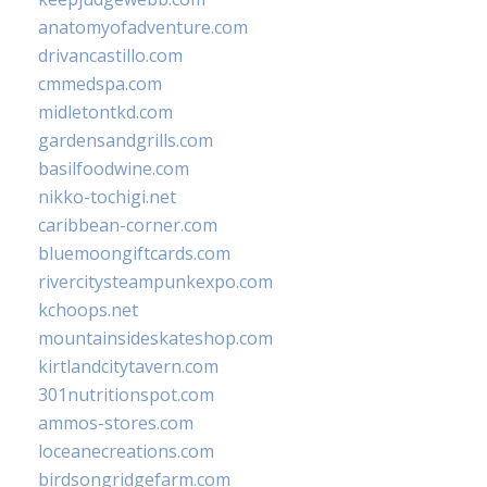
anatomyofadventure.com
drivancastillo.com
cmmedspa.com
midletontkd.com
gardensandgrills.com
basilfoodwine.com
nikko-tochigi.net
caribbean-corner.com
bluemoongiftcards.com
rivercitysteampunkexpo.com
kchoops.net
mountainsideskateshop.com
kirtlandcitytavern.com
301nutritionspot.com
ammos-stores.com
loceanecreations.com
birdsongridgefarm.com