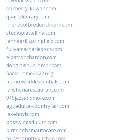
lovenailsspari.com
oakberry-kuwait.com
quartzliterary.com
friendsofbroderickpark.com
studiopiattellina.com
jannagrillspringfield.com
fujiyamacharleston.com
elpatronchardon.com
donglaishun-order.com
fiamc-rome2022.org
mariceworldessentials.com
lafisheriarestaurant.com
915jazzandmore.com
aguadulce-countryfair.com
jakehovis.com
bosswingsduluth.com
birminghamautocare.com
tonyscountrykitchen.com