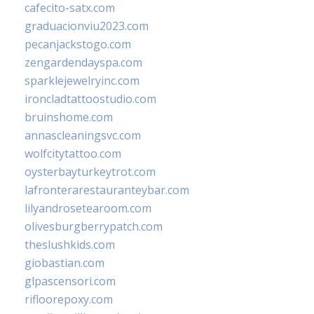
cafecito-satx.com
graduacionviu2023.com
pecanjackstogo.com
zengardendayspa.com
sparklejewelryinc.com
ironcladtattoostudio.com
bruinshome.com
annascleaningsvc.com
wolfcitytattoo.com
oysterbayturkeytrot.com
lafronterarestauranteybar.com
lilyandrosetearoom.com
olivesburgberrypatch.com
theslushkids.com
giobastian.com
glpascensori.com
rifloorepoxy.com