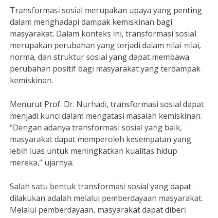
Transformasi sosial merupakan upaya yang penting
dalam menghadapi dampak kemiskinan bagi
masyarakat. Dalam konteks ini, transformasi sosial
merupakan perubahan yang terjadi dalam nilai-nilai,
norma, dan struktur sosial yang dapat membawa
perubahan positif bagi masyarakat yang terdampak
kemiskinan.
Menurut Prof. Dr. Nurhadi, transformasi sosial dapat
menjadi kunci dalam mengatasi masalah kemiskinan.
“Dengan adanya transformasi sosial yang baik,
masyarakat dapat memperoleh kesempatan yang
lebih luas untuk meningkatkan kualitas hidup
mereka,” ujarnya.
Salah satu bentuk transformasi sosial yang dapat
dilakukan adalah melalui pemberdayaan masyarakat.
Melalui pemberdayaan, masyarakat dapat diberi