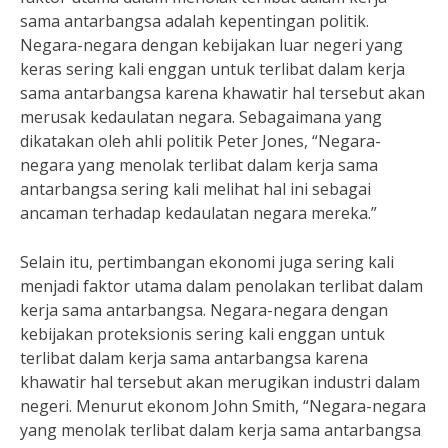
sama antarbangsa adalah kepentingan politik.
Negara-negara dengan kebijakan luar negeri yang
keras sering kali enggan untuk terlibat dalam kerja
sama antarbangsa karena khawatir hal tersebut akan
merusak kedaulatan negara. Sebagaimana yang
dikatakan oleh ahli politik Peter Jones, “Negara-
negara yang menolak terlibat dalam kerja sama
antarbangsa sering kali melihat hal ini sebagai
ancaman terhadap kedaulatan negara mereka.”
Selain itu, pertimbangan ekonomi juga sering kali
menjadi faktor utama dalam penolakan terlibat dalam
kerja sama antarbangsa. Negara-negara dengan
kebijakan proteksionis sering kali enggan untuk
terlibat dalam kerja sama antarbangsa karena
khawatir hal tersebut akan merugikan industri dalam
negeri. Menurut ekonom John Smith, “Negara-negara
yang menolak terlibat dalam kerja sama antarbangsa