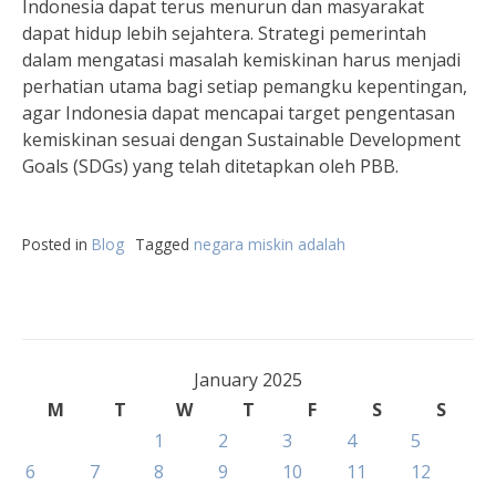
Indonesia dapat terus menurun dan masyarakat
dapat hidup lebih sejahtera. Strategi pemerintah
dalam mengatasi masalah kemiskinan harus menjadi
perhatian utama bagi setiap pemangku kepentingan,
agar Indonesia dapat mencapai target pengentasan
kemiskinan sesuai dengan Sustainable Development
Goals (SDGs) yang telah ditetapkan oleh PBB.
Posted in
Blog
Tagged
negara miskin adalah
January 2025
M
T
W
T
F
S
S
1
2
3
4
5
6
7
8
9
10
11
12