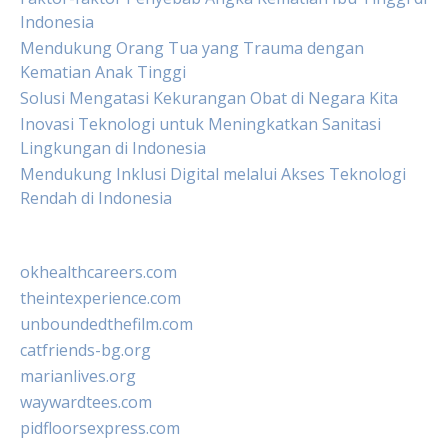
Indonesia
Mendukung Orang Tua yang Trauma dengan
Kematian Anak Tinggi
Solusi Mengatasi Kekurangan Obat di Negara Kita
Inovasi Teknologi untuk Meningkatkan Sanitasi
Lingkungan di Indonesia
Mendukung Inklusi Digital melalui Akses Teknologi
Rendah di Indonesia
okhealthcareers.com
theintexperience.com
unboundedthefilm.com
catfriends-bg.org
marianlives.org
waywardtees.com
pidfloorsexpress.com