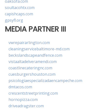
oaksofa.com
soultacohtx.com
capishcaps.com
gpsyfl.org
MEDIA PARTNER III
vwrepairarlington.com
cleaningservicebaltimore-md.com
beckslandscapeandfence.com
vistaaltadelveramendi.com
coastlinecateringnc.com
cuesburgershouston.com
psicologiaespecializadaencampeche.com
dmtacos.com
crescentstreetprinting.com
hornopizza.com
driveadragster.com