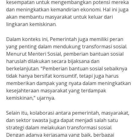
kesempatan untuk mengembangkan potensi mereka
dan meningkatkan kemandirian ekonomi. Hal ini juga
akan membantu masyarakat untuk keluar dari
lingkaran kemiskinan.
Dalam konteks ini, Pemerintah juga memiliki peran
yang penting dalam mendukung transformasi sosial.
Menurut Menteri Sosial, pemberian bantuan sosial
haruslah dilakukan secara bijaksana dan
berkelanjutan. “Pemberian bantuan sosial sebaiknya
tidak hanya bersifat konsumtif, tetapi juga harus
memberikan dampak yang nyata dalam meningkatkan
kesejahteraan masyarakat yang terdampak
kemiskinan,” ujarnya.
Selain itu, kolaborasi antara pemerintah, masyarakat,
dan sektor swasta juga dapat menjadi salah satu
strategi dalam melakukan transformasi sosial.
Dengan adanya kerjasama yang baik, berbagai