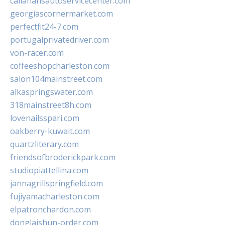
callahansautoservicecenter.com
georgiascornermarket.com
perfectfit24-7.com
portugalprivatedriver.com
von-racer.com
coffeeshopcharleston.com
salon104mainstreet.com
alkaspringswater.com
318mainstreet8h.com
lovenailsspari.com
oakberry-kuwait.com
quartzliterary.com
friendsofbroderickpark.com
studiopiattellina.com
jannagrillspringfield.com
fujiyamacharleston.com
elpatronchardon.com
donglaishun-order.com