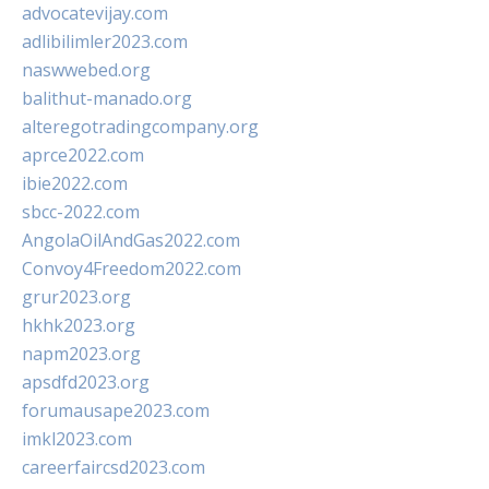
advocatevijay.com
adlibilimler2023.com
naswwebed.org
balithut-manado.org
alteregotradingcompany.org
aprce2022.com
ibie2022.com
sbcc-2022.com
AngolaOilAndGas2022.com
Convoy4Freedom2022.com
grur2023.org
hkhk2023.org
napm2023.org
apsdfd2023.org
forumausape2023.com
imkl2023.com
careerfaircsd2023.com