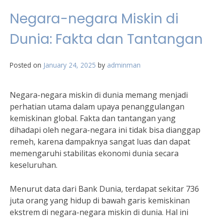
Negara-negara Miskin di
Dunia: Fakta dan Tantangan
Posted on
January 24, 2025
by
adminman
Negara-negara miskin di dunia memang menjadi
perhatian utama dalam upaya penanggulangan
kemiskinan global. Fakta dan tantangan yang
dihadapi oleh negara-negara ini tidak bisa dianggap
remeh, karena dampaknya sangat luas dan dapat
memengaruhi stabilitas ekonomi dunia secara
keseluruhan.
Menurut data dari Bank Dunia, terdapat sekitar 736
juta orang yang hidup di bawah garis kemiskinan
ekstrem di negara-negara miskin di dunia. Hal ini