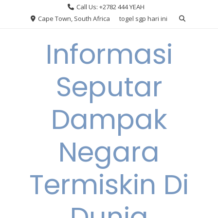
Skip
Call Us: +2782 444 YEAH
to
Cape Town, South Africa
togel sgp hari ini
content
Informasi
Seputar
Dampak
Negara
Termiskin Di
Dunia