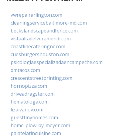
vwrepairarlington.com
cleaningservicebaltimore-md.com
beckslandscapeandfence.com
vistaaltadelveramendi.com
coastlinecateringnc.com
cuesburgershouston.com
psicologiaespecializadaencampeche.com
dmtacos.com
crescentstreetprinting.com
hornopizza.com
driveadragster.com
hematologa.com
lizaivanov.com
guesttinyhomes.com
home-plow-by-meyer.com
palatelatincuisine.com