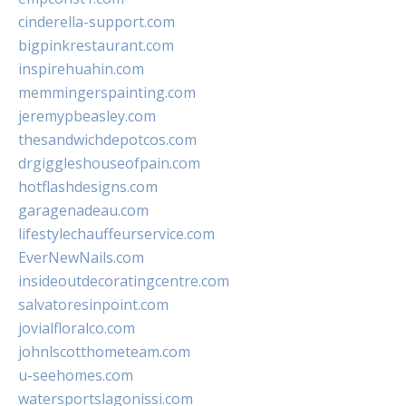
cinderella-support.com
bigpinkrestaurant.com
inspirehuahin.com
memmingerspainting.com
jeremypbeasley.com
thesandwichdepotcos.com
drgiggleshouseofpain.com
hotflashdesigns.com
garagenadeau.com
lifestylechauffeurservice.com
EverNewNails.com
insideoutdecoratingcentre.com
salvatoresinpoint.com
jovialfloralco.com
johnlscotthometeam.com
u-seehomes.com
watersportslagonissi.com