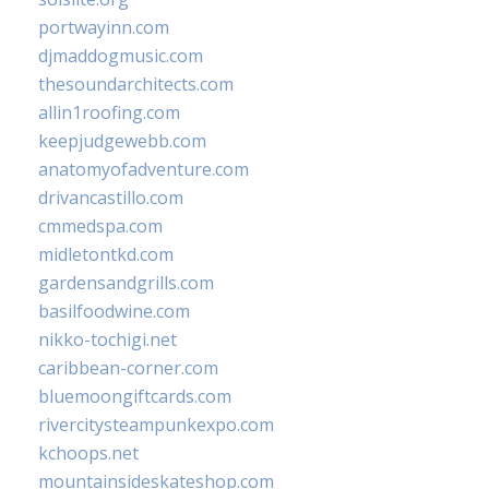
portwayinn.com
djmaddogmusic.com
thesoundarchitects.com
allin1roofing.com
keepjudgewebb.com
anatomyofadventure.com
drivancastillo.com
cmmedspa.com
midletontkd.com
gardensandgrills.com
basilfoodwine.com
nikko-tochigi.net
caribbean-corner.com
bluemoongiftcards.com
rivercitysteampunkexpo.com
kchoops.net
mountainsideskateshop.com