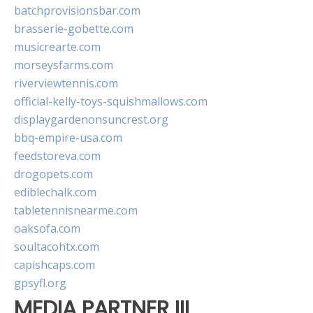
batchprovisionsbar.com
brasserie-gobette.com
musicrearte.com
morseysfarms.com
riverviewtennis.com
official-kelly-toys-squishmallows.com
displaygardenonsuncrest.org
bbq-empire-usa.com
feedstoreva.com
drogopets.com
ediblechalk.com
tabletennisnearme.com
oaksofa.com
soultacohtx.com
capishcaps.com
gpsyfl.org
MEDIA PARTNER III