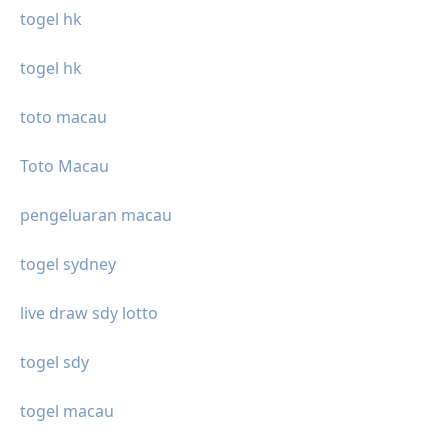
togel hk
togel hk
toto macau
Toto Macau
pengeluaran macau
togel sydney
live draw sdy lotto
togel sdy
togel macau