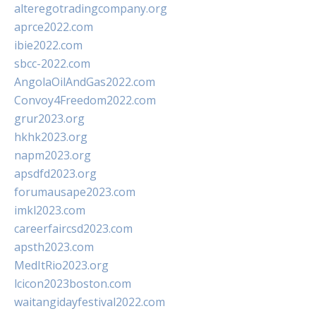
alteregotradingcompany.org
aprce2022.com
ibie2022.com
sbcc-2022.com
AngolaOilAndGas2022.com
Convoy4Freedom2022.com
grur2023.org
hkhk2023.org
napm2023.org
apsdfd2023.org
forumausape2023.com
imkl2023.com
careerfaircsd2023.com
apsth2023.com
MedItRio2023.org
lcicon2023boston.com
waitangidayfestival2022.com