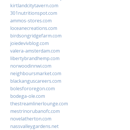
kirtlandcitytavern.com
301nutritionspot.com
ammos-stores.com
loceanecreations.com
birdsongridgefarm.com
joiedevivblog.com
valera-amsterdam.com
libertybrandhemp.com
norwoodinnwi.com
neighboursmarket.com
blackanguscareers.com
bolesfororegon.com
bodega-ole.com
thestreamlinerlounge.com
mestrinorubanofc.com
novelatherton.com
nassvalleygardens.net