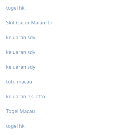
togel hk
Slot Gacor Malam Ini
keluaran sdy
keluaran sdy
keluaran sdy
toto macau
keluaran hk lotto
Togel Macau
togel hk