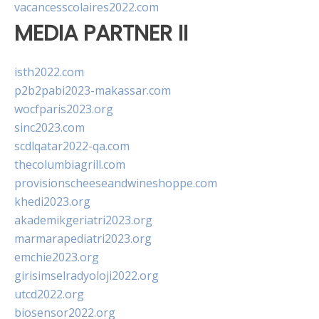
vacancesscolaires2022.com
MEDIA PARTNER II
isth2022.com
p2b2pabi2023-makassar.com
wocfparis2023.org
sinc2023.com
scdlqatar2022-qa.com
thecolumbiagrill.com
provisionscheeseandwineshoppe.com
khedi2023.org
akademikgeriatri2023.org
marmarapediatri2023.org
emchie2023.org
girisimselradyoloji2022.org
utcd2022.org
biosensor2022.org