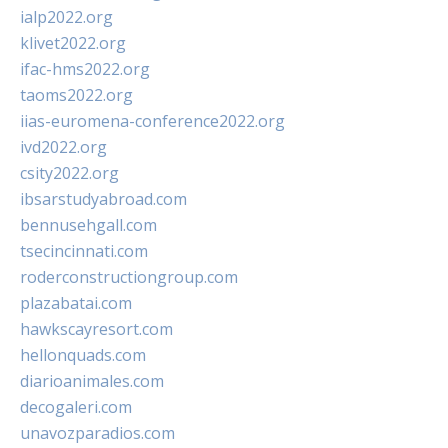
ialp2022.org
klivet2022.org
ifac-hms2022.org
taoms2022.org
iias-euromena-conference2022.org
ivd2022.org
csity2022.org
ibsarstudyabroad.com
bennusehgall.com
tsecincinnati.com
roderconstructiongroup.com
plazabatai.com
hawkscayresort.com
hellonquads.com
diarioanimales.com
decogaleri.com
unavozparadios.com