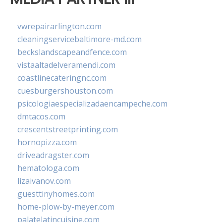
vwrepairarlington.com
cleaningservicebaltimore-md.com
beckslandscapeandfence.com
vistaaltadelveramendi.com
coastlinecateringnc.com
cuesburgershouston.com
psicologiaespecializadaencampeche.com
dmtacos.com
crescentstreetprinting.com
hornopizza.com
driveadragster.com
hematologa.com
lizaivanov.com
guesttinyhomes.com
home-plow-by-meyer.com
palatelatincuisine.com