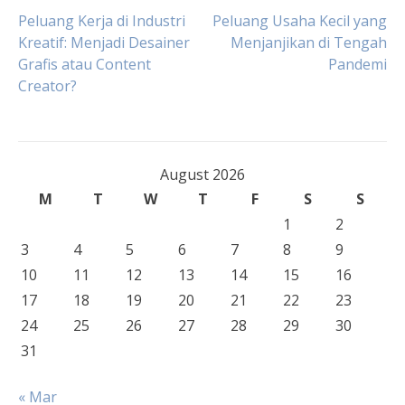
Post
Peluang Kerja di Industri
Peluang Usaha Kecil yang
Kreatif: Menjadi Desainer
Menjanjikan di Tengah
Grafis atau Content
Pandemi
navigation
Creator?
August 2026
M
T
W
T
F
S
S
1
2
3
4
5
6
7
8
9
10
11
12
13
14
15
16
17
18
19
20
21
22
23
24
25
26
27
28
29
30
31
« Mar