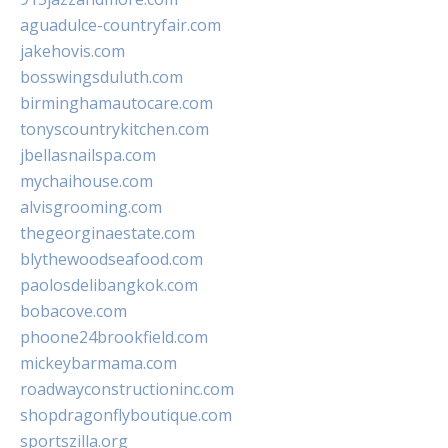
aguadulce-countryfair.com
jakehovis.com
bosswingsduluth.com
birminghamautocare.com
tonyscountrykitchen.com
jbellasnailspa.com
mychaihouse.com
alvisgrooming.com
thegeorginaestate.com
blythewoodseafood.com
paolosdelibangkok.com
bobacove.com
phoone24brookfield.com
mickeybarmama.com
roadwayconstructioninc.com
shopdragonflyboutique.com
sportszilla.org