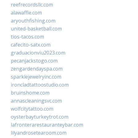
reefrecordsllc.com
alawaffle.com
aryouthfishing.com
united-basketball.com
tios-tacos.com
cafecito-satx.com
graduacionviu2023.com
pecanjackstogo.com
zengardendayspa.com
sparklejewelryinc.com
ironcladtattoostudio.com
bruinshome.com
annascleaningsvc.com
wolfcitytattoo.com
oysterbayturkeytrot.com
lafronterarestauranteybar.com
lilyandrosetearoom.com