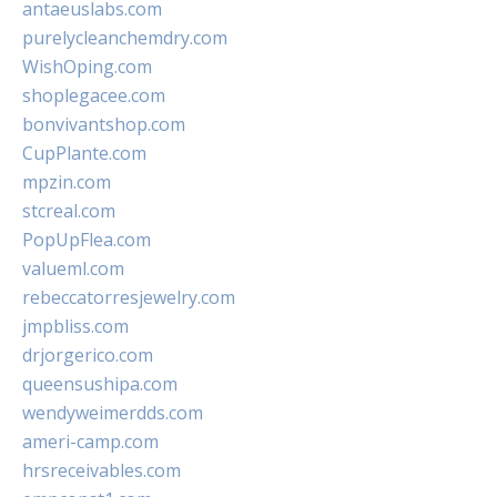
antaeuslabs.com
purelycleanchemdry.com
WishOping.com
shoplegacee.com
bonvivantshop.com
CupPlante.com
mpzin.com
stcreal.com
PopUpFlea.com
valueml.com
rebeccatorresjewelry.com
jmpbliss.com
drjorgerico.com
queensushipa.com
wendyweimerdds.com
ameri-camp.com
hrsreceivables.com