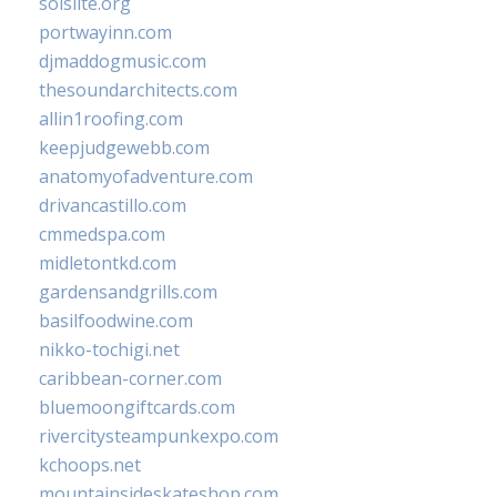
solslite.org
portwayinn.com
djmaddogmusic.com
thesoundarchitects.com
allin1roofing.com
keepjudgewebb.com
anatomyofadventure.com
drivancastillo.com
cmmedspa.com
midletontkd.com
gardensandgrills.com
basilfoodwine.com
nikko-tochigi.net
caribbean-corner.com
bluemoongiftcards.com
rivercitysteampunkexpo.com
kchoops.net
mountainsideskateshop.com