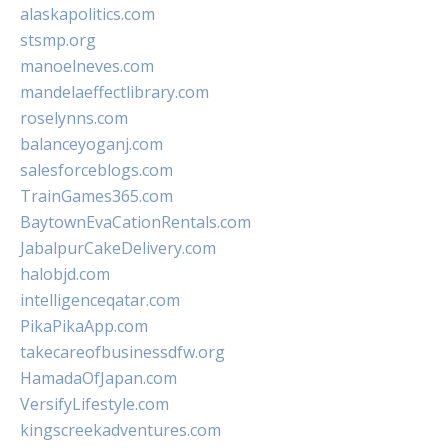
alaskapolitics.com
stsmp.org
manoelneves.com
mandelaeffectlibrary.com
roselynns.com
balanceyoganj.com
salesforceblogs.com
TrainGames365.com
BaytownEvaCationRentals.com
JabalpurCakeDelivery.com
halobjd.com
intelligenceqatar.com
PikaPikaApp.com
takecareofbusinessdfw.org
HamadaOfJapan.com
VersifyLifestyle.com
kingscreekadventures.com