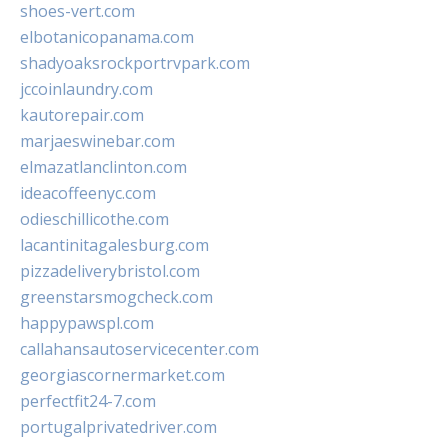
shoes-vert.com
elbotanicopanama.com
shadyoaksrockportrvpark.com
jccoinlaundry.com
kautorepair.com
marjaeswinebar.com
elmazatlanclinton.com
ideacoffeenyc.com
odieschillicothe.com
lacantinitagalesburg.com
pizzadeliverybristol.com
greenstarsmogcheck.com
happypawspl.com
callahansautoservicecenter.com
georgiascornermarket.com
perfectfit24-7.com
portugalprivatedriver.com