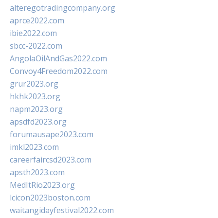
alteregotradingcompany.org
aprce2022.com
ibie2022.com
sbcc-2022.com
AngolaOilAndGas2022.com
Convoy4Freedom2022.com
grur2023.org
hkhk2023.org
napm2023.org
apsdfd2023.org
forumausape2023.com
imkl2023.com
careerfaircsd2023.com
apsth2023.com
MedItRio2023.org
lcicon2023boston.com
waitangidayfestival2022.com