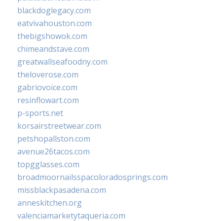
blackdoglegacy.com
eatvivahouston.com
thebigshowok.com
chimeandstave.com
greatwallseafoodny.com
theloverose.com
gabriovoice.com
resinflowart.com
p-sports.net
korsairstreetwear.com
petshopallston.com
avenue26tacos.com
topgglasses.com
broadmoornailsspacoloradosprings.com
missblackpasadena.com
anneskitchen.org
valenciamarketytaqueria.com