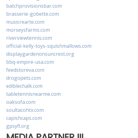
batchprovisionsbar.com
brasserie-gobette.com
musicrearte.com
morseysfarms.com
riverviewtennis.com
official-kelly-toys-squishmallows.com
displaygardenonsuncrest.org
bbq-empire-usa.com
feedstoreva.com
drogopets.com
ediblechalk.com
tabletennisnearme.com
oaksofa.com
soultacohtx.com
capishcaps.com
gpsyfl.org
MEDIA PARTNER III