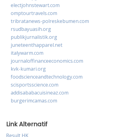
electjohnstewart.com
omptourtravels.com
tribratanews-polreskebumen.com
rsudbayuasih.org
publikjurnalistik.org
juneteenthapparel.net
italywarm.com
journaloffinanceeconomics.com
kvk-kumari.org
foodscienceandtechnology.com
scisportsscience.com
addisababacuisineaz.com
burgerimcamas.com
Link Alternatif
Result HK