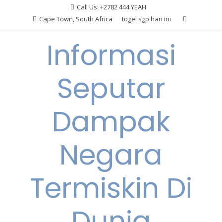
Skip
Call Us: +2782 444 YEAH
to
Cape Town, South Africa
togel sgp hari ini
content
Informasi
Seputar
Dampak
Negara
Termiskin Di
Dunia