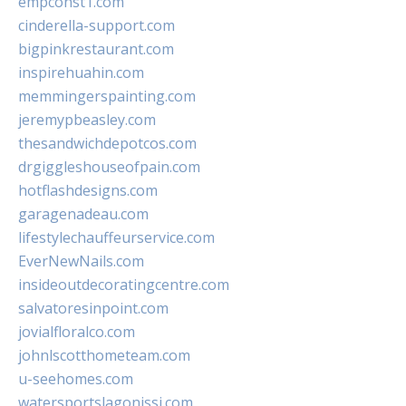
empconst1.com
cinderella-support.com
bigpinkrestaurant.com
inspirehuahin.com
memmingerspainting.com
jeremypbeasley.com
thesandwichdepotcos.com
drgiggleshouseofpain.com
hotflashdesigns.com
garagenadeau.com
lifestylechauffeurservice.com
EverNewNails.com
insideoutdecoratingcentre.com
salvatoresinpoint.com
jovialfloralco.com
johnlscotthometeam.com
u-seehomes.com
watersportslagonissi.com