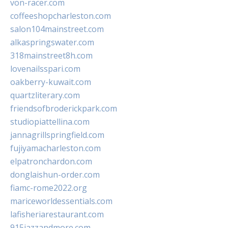
von-racer.com
coffeeshopcharleston.com
salon104mainstreet.com
alkaspringswater.com
318mainstreet8h.com
lovenailsspari.com
oakberry-kuwait.com
quartzliterary.com
friendsofbroderickpark.com
studiopiattellina.com
jannagrillspringfield.com
fujiyamacharleston.com
elpatronchardon.com
donglaishun-order.com
fiamc-rome2022.org
mariceworldessentials.com
lafisheriarestaurant.com
915jazzandmore.com