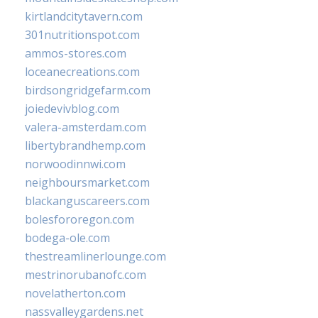
kirtlandcitytavern.com
301nutritionspot.com
ammos-stores.com
loceanecreations.com
birdsongridgefarm.com
joiedevivblog.com
valera-amsterdam.com
libertybrandhemp.com
norwoodinnwi.com
neighboursmarket.com
blackanguscareers.com
bolesfororegon.com
bodega-ole.com
thestreamlinerlounge.com
mestrinorubanofc.com
novelatherton.com
nassvalleygardens.net