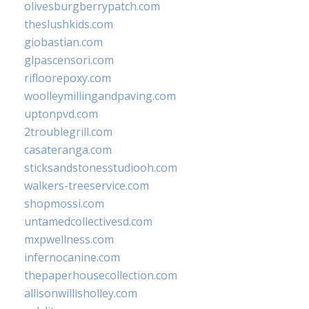
olivesburgberrypatch.com
theslushkids.com
giobastian.com
glpascensori.com
rifloorepoxy.com
woolleymillingandpaving.com
uptonpvd.com
2troublegrill.com
casateranga.com
sticksandstonesstudiooh.com
walkers-treeservice.com
shopmossi.com
untamedcollectivesd.com
mxpwellness.com
infernocanine.com
thepaperhousecollection.com
allisonwillisholley.com