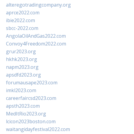
alteregotradingcompany.org
aprce2022.com
ibie2022.com
sbcc-2022.com
AngolaOilAndGas2022.com
Convoy4Freedom2022.com
grur2023.org
hkhk2023.org
napm2023.org
apsdfd2023.org
forumausape2023.com
imkl2023.com
careerfaircsd2023.com
apsth2023.com
MedItRio2023.org
lcicon2023boston.com
waitangidayfestival2022.com