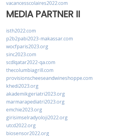
vacancesscolaires2022.com
MEDIA PARTNER II
isth2022.com
p2b2pabi2023-makassar.com
wocfparis2023.org
sinc2023.com
scdlqatar2022-qa.com
thecolumbiagrill.com
provisionscheeseandwineshoppe.com
khedi2023.org
akademikgeriatri2023.org
marmarapediatri2023.org
emchie2023.org
girisimselradyoloji2022.org
utcd2022.org
biosensor2022.org