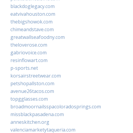
blackdoglegacy.com
eatvivahouston.com
thebigshowok.com
chimeandstave.com
greatwallseafoodny.com
theloverose.com
gabriovoice.com
resinflowart.com
p-sports.net
korsairstreetwear.com
petshopallston.com
avenue26tacos.com
topgglasses.com
broadmoornailsspacoloradosprings.com
missblackpasadena.com
anneskitchen.org
valenciamarketytaqueria.com