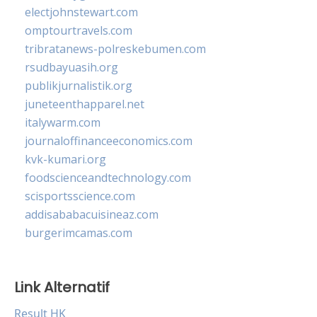
electjohnstewart.com
omptourtravels.com
tribratanews-polreskebumen.com
rsudbayuasih.org
publikjurnalistik.org
juneteenthapparel.net
italywarm.com
journaloffinanceeconomics.com
kvk-kumari.org
foodscienceandtechnology.com
scisportsscience.com
addisababacuisineaz.com
burgerimcamas.com
Link Alternatif
Result HK