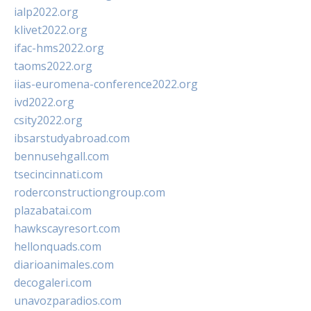
ialp2022.org
klivet2022.org
ifac-hms2022.org
taoms2022.org
iias-euromena-conference2022.org
ivd2022.org
csity2022.org
ibsarstudyabroad.com
bennusehgall.com
tsecincinnati.com
roderconstructiongroup.com
plazabatai.com
hawkscayresort.com
hellonquads.com
diarioanimales.com
decogaleri.com
unavozparadios.com