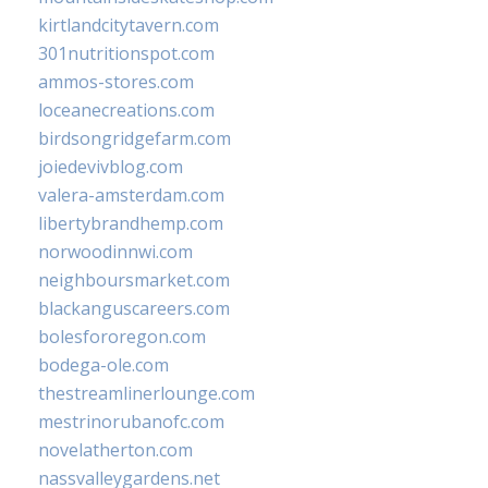
kirtlandcitytavern.com
301nutritionspot.com
ammos-stores.com
loceanecreations.com
birdsongridgefarm.com
joiedevivblog.com
valera-amsterdam.com
libertybrandhemp.com
norwoodinnwi.com
neighboursmarket.com
blackanguscareers.com
bolesfororegon.com
bodega-ole.com
thestreamlinerlounge.com
mestrinorubanofc.com
novelatherton.com
nassvalleygardens.net