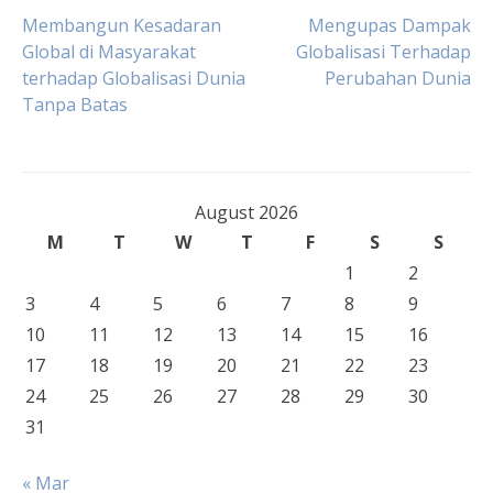
Post
Membangun Kesadaran
Mengupas Dampak
Global di Masyarakat
Globalisasi Terhadap
terhadap Globalisasi Dunia
Perubahan Dunia
navigation
Tanpa Batas
August 2026
M
T
W
T
F
S
S
1
2
3
4
5
6
7
8
9
10
11
12
13
14
15
16
17
18
19
20
21
22
23
24
25
26
27
28
29
30
31
« Mar