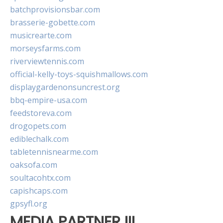
batchprovisionsbar.com
brasserie-gobette.com
musicrearte.com
morseysfarms.com
riverviewtennis.com
official-kelly-toys-squishmallows.com
displaygardenonsuncrest.org
bbq-empire-usa.com
feedstoreva.com
drogopets.com
ediblechalk.com
tabletennisnearme.com
oaksofa.com
soultacohtx.com
capishcaps.com
gpsyfl.org
MEDIA PARTNER III