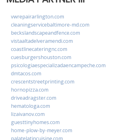
vwrepairarlington.com
cleaningservicebaltimore-md.com
beckslandscapeandfence.com
vistaaltadelveramendi.com
coastlinecateringnc.com
cuesburgershouston.com
psicologiaespecializadaencampeche.com
dmtacos.com
crescentstreetprinting.com
hornopizza.com
driveadragster.com
hematologa.com
lizaivanov.com
guesttinyhomes.com
home-plow-by-meyer.com
palatelatincuisine.com