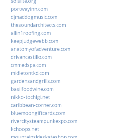
solslite.org
portwayinn.com
djmaddogmusic.com
thesoundarchitects.com
allin1roofing.com
keepjudgewebb.com
anatomyofadventure.com
drivancastillo.com
cmmedspa.com
midletontkd.com
gardensandgrills.com
basilfoodwine.com
nikko-tochigi.net
caribbean-corner.com
bluemoongiftcards.com
rivercitysteampunkexpo.com
kchoops.net
mountainsideskateshop.com