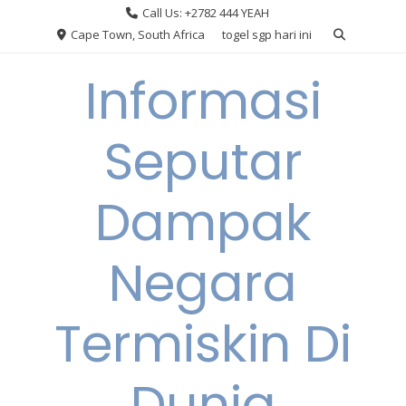
Skip
Call Us: +2782 444 YEAH
to
Cape Town, South Africa
togel sgp hari ini
content
Informasi
Seputar
Dampak
Negara
Termiskin Di
Dunia