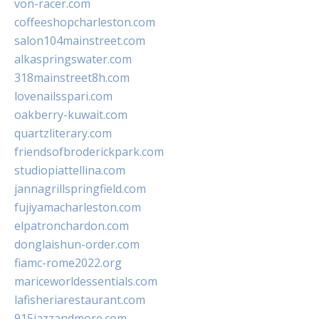
von-racer.com
coffeeshopcharleston.com
salon104mainstreet.com
alkaspringswater.com
318mainstreet8h.com
lovenailsspari.com
oakberry-kuwait.com
quartzliterary.com
friendsofbroderickpark.com
studiopiattellina.com
jannagrillspringfield.com
fujiyamacharleston.com
elpatronchardon.com
donglaishun-order.com
fiamc-rome2022.org
mariceworldessentials.com
lafisheriarestaurant.com
915jazzandmore.com