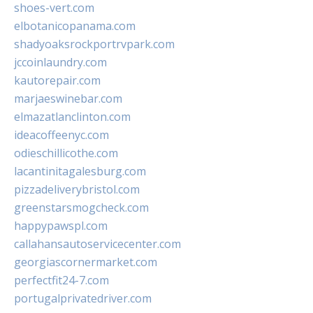
shoes-vert.com
elbotanicopanama.com
shadyoaksrockportrvpark.com
jccoinlaundry.com
kautorepair.com
marjaeswinebar.com
elmazatlanclinton.com
ideacoffeenyc.com
odieschillicothe.com
lacantinitagalesburg.com
pizzadeliverybristol.com
greenstarsmogcheck.com
happypawspl.com
callahansautoservicecenter.com
georgiascornermarket.com
perfectfit24-7.com
portugalprivatedriver.com