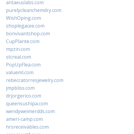
antaeuslabs.com
purelycleanchemdry.com
WishOping.com
shoplegacee.com
bonvivantshop.com
CupPlante.com
mpzin.com
stcreal.com
PopUpFlea.com
valueml.com
rebeccatorresjewelry.com
jmpbliss.com
drjorgerico.com
queensushipa.com
wendyweimerdds.com
ameri-camp.com
hrsreceivables.com