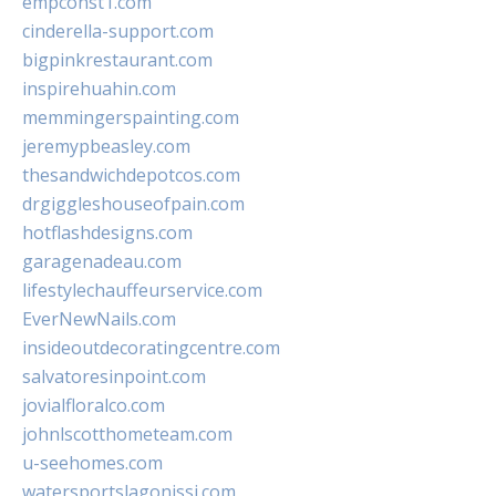
empconst1.com
cinderella-support.com
bigpinkrestaurant.com
inspirehuahin.com
memmingerspainting.com
jeremypbeasley.com
thesandwichdepotcos.com
drgiggleshouseofpain.com
hotflashdesigns.com
garagenadeau.com
lifestylechauffeurservice.com
EverNewNails.com
insideoutdecoratingcentre.com
salvatoresinpoint.com
jovialfloralco.com
johnlscotthometeam.com
u-seehomes.com
watersportslagonissi.com