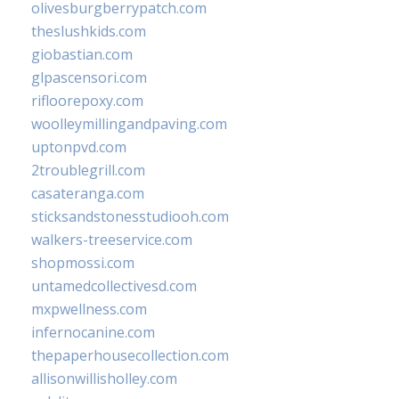
olivesburgberrypatch.com
theslushkids.com
giobastian.com
glpascensori.com
rifloorepoxy.com
woolleymillingandpaving.com
uptonpvd.com
2troublegrill.com
casateranga.com
sticksandstonesstudiooh.com
walkers-treeservice.com
shopmossi.com
untamedcollectivesd.com
mxpwellness.com
infernocanine.com
thepaperhousecollection.com
allisonwillisholley.com