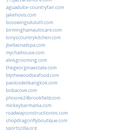
aguadulce-countryfair.com
jakehovis.com
bosswingsduluth.com
birminghamautocare.com
tonyscountrykitchen.com
jbellasnailspa.com
mychaihouse.com
alvisgrooming.com
thegeorginaestate.com
blythewoodseafood.com
paolosdelibangkok.com
bobacove.com
phoone24brookfield.com
mickeybarmama.com
roadwayconstructioninc.com
shopdragonflyboutique.com
sportszilla.org