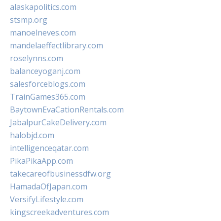
alaskapolitics.com
stsmp.org
manoelneves.com
mandelaeffectlibrary.com
roselynns.com
balanceyoganj.com
salesforceblogs.com
TrainGames365.com
BaytownEvaCationRentals.com
JabalpurCakeDelivery.com
halobjd.com
intelligenceqatar.com
PikaPikaApp.com
takecareofbusinessdfw.org
HamadaOfJapan.com
VersifyLifestyle.com
kingscreekadventures.com