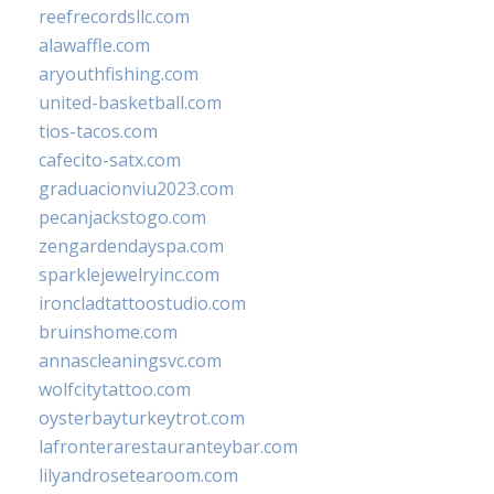
reefrecordsllc.com
alawaffle.com
aryouthfishing.com
united-basketball.com
tios-tacos.com
cafecito-satx.com
graduacionviu2023.com
pecanjackstogo.com
zengardendayspa.com
sparklejewelryinc.com
ironcladtattoostudio.com
bruinshome.com
annascleaningsvc.com
wolfcitytattoo.com
oysterbayturkeytrot.com
lafronterarestauranteybar.com
lilyandrosetearoom.com