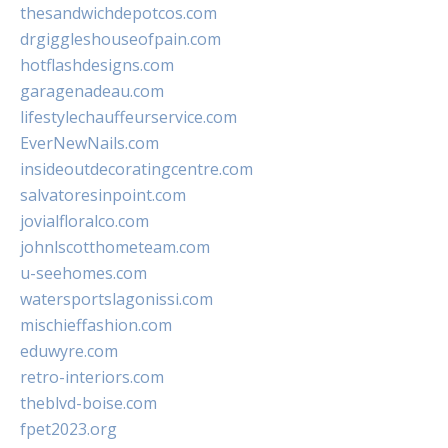
thesandwichdepotcos.com
drgiggleshouseofpain.com
hotflashdesigns.com
garagenadeau.com
lifestylechauffeurservice.com
EverNewNails.com
insideoutdecoratingcentre.com
salvatoresinpoint.com
jovialfloralco.com
johnlscotthometeam.com
u-seehomes.com
watersportslagonissi.com
mischieffashion.com
eduwyre.com
retro-interiors.com
theblvd-boise.com
fpet2023.org