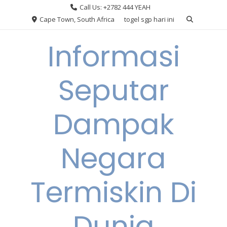
Skip
Call Us: +2782 444 YEAH
to
Cape Town, South Africa
togel sgp hari ini
content
Informasi
Seputar
Dampak
Negara
Termiskin Di
Dunia