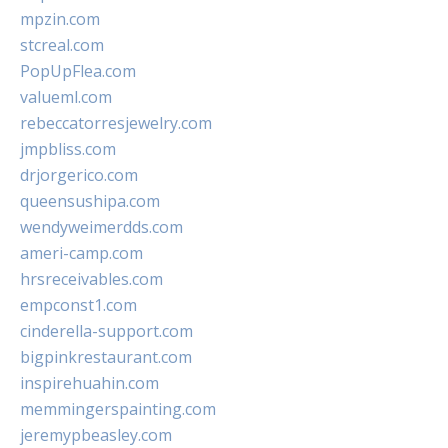
mpzin.com
stcreal.com
PopUpFlea.com
valueml.com
rebeccatorresjewelry.com
jmpbliss.com
drjorgerico.com
queensushipa.com
wendyweimerdds.com
ameri-camp.com
hrsreceivables.com
empconst1.com
cinderella-support.com
bigpinkrestaurant.com
inspirehuahin.com
memmingerspainting.com
jeremypbeasley.com