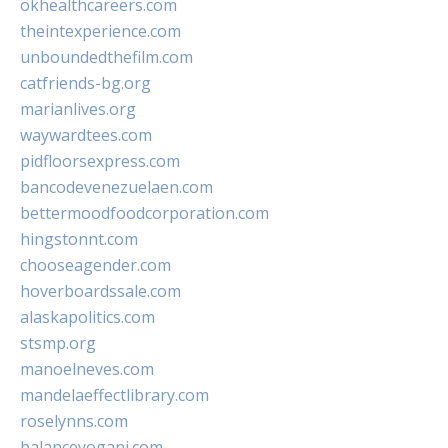
okhealthcareers.com
theintexperience.com
unboundedthefilm.com
catfriends-bg.org
marianlives.org
waywardtees.com
pidfloorsexpress.com
bancodevenezuelaen.com
bettermoodfoodcorporation.com
hingstonnt.com
chooseagender.com
hoverboardssale.com
alaskapolitics.com
stsmp.org
manoelneves.com
mandelaeffectlibrary.com
roselynns.com
balanceyoganj.com