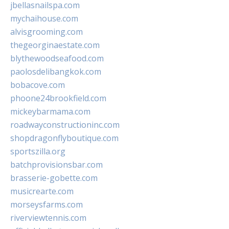
jbellasnailspa.com
mychaihouse.com
alvisgrooming.com
thegeorginaestate.com
blythewoodseafood.com
paolosdelibangkok.com
bobacove.com
phoone24brookfield.com
mickeybarmama.com
roadwayconstructioninc.com
shopdragonflyboutique.com
sportszilla.org
batchprovisionsbar.com
brasserie-gobette.com
musicrearte.com
morseysfarms.com
riverviewtennis.com