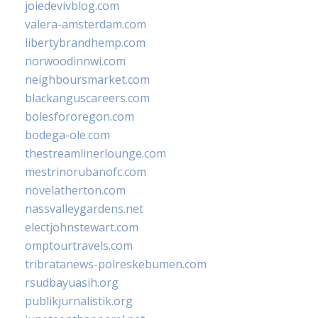
joiedevivblog.com
valera-amsterdam.com
libertybrandhemp.com
norwoodinnwi.com
neighboursmarket.com
blackanguscareers.com
bolesfororegon.com
bodega-ole.com
thestreamlinerlounge.com
mestrinorubanofc.com
novelatherton.com
nassvalleygardens.net
electjohnstewart.com
omptourtravels.com
tribratanews-polreskebumen.com
rsudbayuasih.org
publikjurnalistik.org