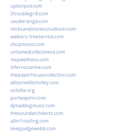
uptonpvd.com
2troublegrill.com
casateranga.com
sticksandstonesstudiooh.com
walkers-treeservice.com
shopmossi.com
untamedcollectivesd.com
mxpwellness.com
infernocanine.com
thepaperhousecollection.com
allisonwillisholley.com
solslite.org
portwayinn.com
djmaddogmusic.com
thesoundarchitects.com
allin1roofing.com
keepjudgewebb.com