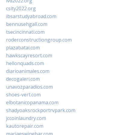
ivd2022.org
csity2022.org
ibsarstudyabroad.com
bennusehgall.com
tsecincinnati.com
roderconstructiongroup.com
plazabatai.com
hawkscayresort.com
hellonquads.com
diarioanimales.com
decogaleri.com
unavozparadios.com
shoes-vert.com
elbotanicopanama.com
shadyoaksrockportrvpark.com
jccoinlaundry.com
kautorepair.com
marjaeswinebar.com