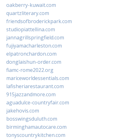
oakberry-kuwait.com
quartzliterary.com
friendsofbroderickpark.com
studiopiattellina.com
jannagrillspringfield.com
fujiyamacharleston.com
elpatronchardon.com
donglaishun-order.com
fiamc-rome2022.org
mariceworldessentials.com
lafisheriarestaurant.com
915jazzandmore.com
aguadulce-countryfair.com
jakehovis.com
bosswingsduluth.com
birminghamautocare.com
tonyscountrykitchen.com