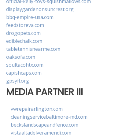
official-kelly-toys-squishmallows.com
displaygardenonsuncrest.org
bbq-empire-usa.com
feedstoreva.com
drogopets.com
ediblechalk.com
tabletennisnearme.com
oaksofa.com
soultacohtx.com
capishcaps.com
gpsyfl.org
MEDIA PARTNER III
vwrepairarlington.com
cleaningservicebaltimore-md.com
beckslandscapeandfence.com
vistaaltadelveramendi.com