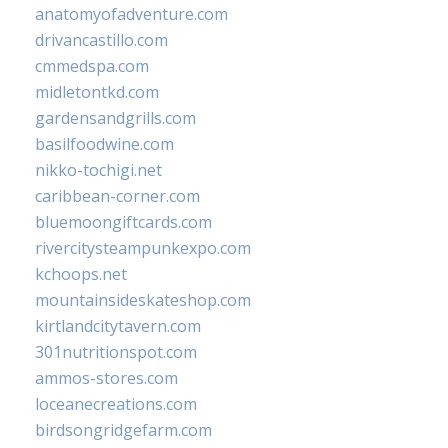
anatomyofadventure.com
drivancastillo.com
cmmedspa.com
midletontkd.com
gardensandgrills.com
basilfoodwine.com
nikko-tochigi.net
caribbean-corner.com
bluemoongiftcards.com
rivercitysteampunkexpo.com
kchoops.net
mountainsideskateshop.com
kirtlandcitytavern.com
301nutritionspot.com
ammos-stores.com
loceanecreations.com
birdsongridgefarm.com