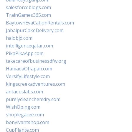
salesforceblogs.com
TrainGames365.com
BaytownEvaCationRentals.com
JabalpurCakeDelivery.com
halobjd.com
intelligenceqatar.com
PikaPikaApp.com
takecareofbusinessdfw.org
HamadaOfJapan.com
VersifyLifestyle.com
kingscreekadventures.com
antaeuslabs.com
purelycleanchemdry.com
WishOping.com
shoplegacee.com
bonvivantshop.com
CupPlante.com