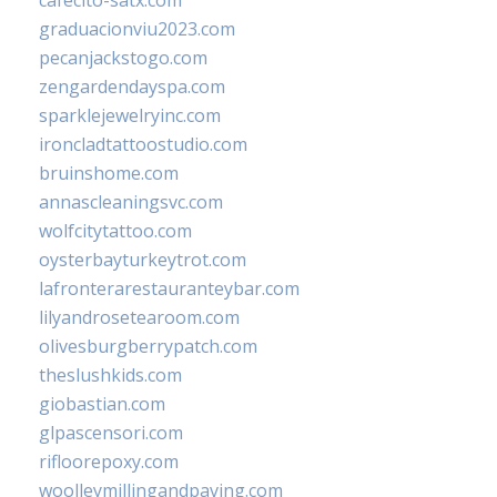
graduacionviu2023.com
pecanjackstogo.com
zengardendayspa.com
sparklejewelryinc.com
ironcladtattoostudio.com
bruinshome.com
annascleaningsvc.com
wolfcitytattoo.com
oysterbayturkeytrot.com
lafronterarestauranteybar.com
lilyandrosetearoom.com
olivesburgberrypatch.com
theslushkids.com
giobastian.com
glpascensori.com
rifloorepoxy.com
woolleymillingandpaving.com