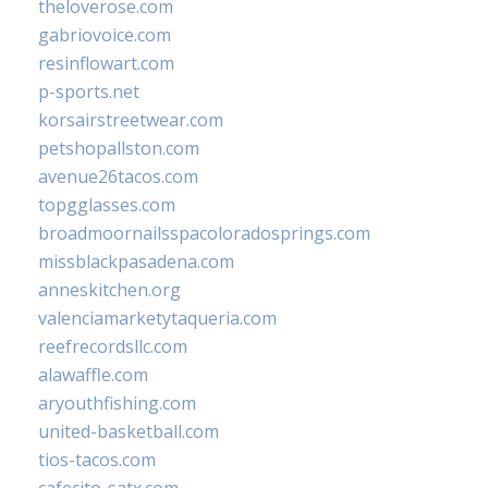
theloverose.com
gabriovoice.com
resinflowart.com
p-sports.net
korsairstreetwear.com
petshopallston.com
avenue26tacos.com
topgglasses.com
broadmoornailsspacoloradosprings.com
missblackpasadena.com
anneskitchen.org
valenciamarketytaqueria.com
reefrecordsllc.com
alawaffle.com
aryouthfishing.com
united-basketball.com
tios-tacos.com
cafecito-satx.com