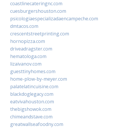
coastlinecateringnc.com
cuesburgershouston.com
psicologiaespecializadaencampeche.com
dmtacos.com
crescentstreetprinting.com
hornopizza.com
driveadragster.com
hematologa.com
lizaivanov.com
guesttinyhomes.com
home-plow-by-meyer.com
palatelatincuisine.com
blackdoglegacy.com
eatvivahouston.com
thebigshowok.com
chimeandstave.com
greatwallseafoodny.com