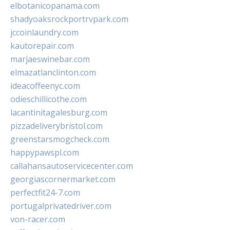
elbotanicopanama.com
shadyoaksrockportrvpark.com
jccoinlaundry.com
kautorepair.com
marjaeswinebar.com
elmazatlanclinton.com
ideacoffeenyc.com
odieschillicothe.com
lacantinitagalesburg.com
pizzadeliverybristol.com
greenstarsmogcheck.com
happypawspl.com
callahansautoservicecenter.com
georgiascornermarket.com
perfectfit24-7.com
portugalprivatedriver.com
von-racer.com