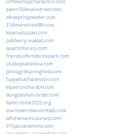
coffeeshopcharleston.com
salon104mainstreet.com
alkaspringswater.com
318mainstreet8h.com
lovenailsspari.com
oakberry-kuwait.com
quartzliterary.com
friendsofbroderickpark.com
studiopiattellina.com
jannagrillspringfield.com
fujiyamacharleston.com
elpatronchardon.com
donglaishun-order.com
fiamc-rome2022.org
mariceworldessentials.com
lafisheriarestaurant.com
915jazzandmore.com
aguadulce-countryfair.com