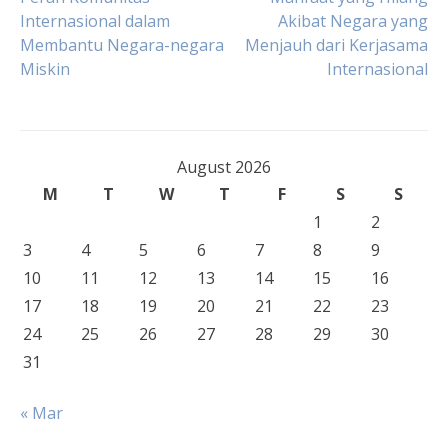
Post
Internasional dalam
Akibat Negara yang
Membantu Negara-negara
Menjauh dari Kerjasama
navigation
Miskin
Internasional
August 2026
M
T
W
T
F
S
S
1
2
3
4
5
6
7
8
9
10
11
12
13
14
15
16
17
18
19
20
21
22
23
24
25
26
27
28
29
30
31
« Mar