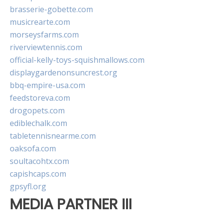
brasserie-gobette.com
musicrearte.com
morseysfarms.com
riverviewtennis.com
official-kelly-toys-squishmallows.com
displaygardenonsuncrest.org
bbq-empire-usa.com
feedstoreva.com
drogopets.com
ediblechalk.com
tabletennisnearme.com
oaksofa.com
soultacohtx.com
capishcaps.com
gpsyfl.org
MEDIA PARTNER III