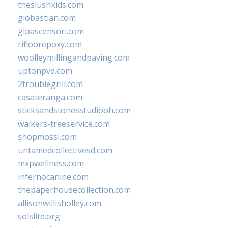
theslushkids.com
giobastian.com
glpascensori.com
rifloorepoxy.com
woolleymillingandpaving.com
uptonpvd.com
2troublegrill.com
casateranga.com
sticksandstonesstudiooh.com
walkers-treeservice.com
shopmossi.com
untamedcollectivesd.com
mxpwellness.com
infernocanine.com
thepaperhousecollection.com
allisonwillisholley.com
solslite.org