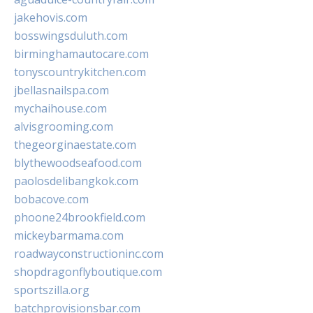
jakehovis.com
bosswingsduluth.com
birminghamautocare.com
tonyscountrykitchen.com
jbellasnailspa.com
mychaihouse.com
alvisgrooming.com
thegeorginaestate.com
blythewoodseafood.com
paolosdelibangkok.com
bobacove.com
phoone24brookfield.com
mickeybarmama.com
roadwayconstructioninc.com
shopdragonflyboutique.com
sportszilla.org
batchprovisionsbar.com