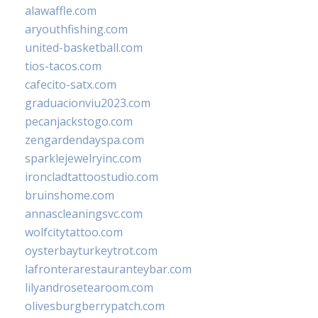
alawaffle.com
aryouthfishing.com
united-basketball.com
tios-tacos.com
cafecito-satx.com
graduacionviu2023.com
pecanjackstogo.com
zengardendayspa.com
sparklejewelryinc.com
ironcladtattoostudio.com
bruinshome.com
annascleaningsvc.com
wolfcitytattoo.com
oysterbayturkeytrot.com
lafronterarestauranteybar.com
lilyandrosetearoom.com
olivesburgberrypatch.com