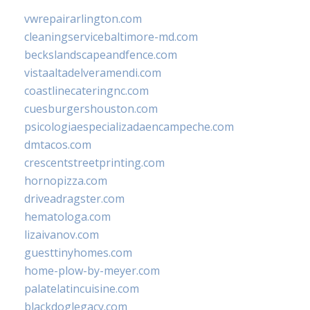
vwrepairarlington.com
cleaningservicebaltimore-md.com
beckslandscapeandfence.com
vistaaltadelveramendi.com
coastlinecateringnc.com
cuesburgershouston.com
psicologiaespecializadaencampeche.com
dmtacos.com
crescentstreetprinting.com
hornopizza.com
driveadragster.com
hematologa.com
lizaivanov.com
guesttinyhomes.com
home-plow-by-meyer.com
palatelatincuisine.com
blackdoglegacy.com