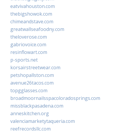
eatvivahouston.com
thebigshowok.com
chimeandstave.com
greatwallseafoodny.com
theloverose.com
gabriovoice.com
resinflowart.com
p-sports.net
korsairstreetwear.com
petshopallston.com
avenue26tacos.com
topgglasses.com
broadmoornailsspacoloradosprings.com
missblackpasadena.com
anneskitchen.org
valenciamarketytaqueria.com
reefrecordsllc.com