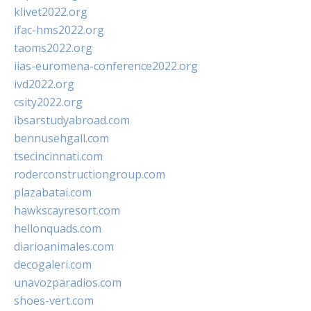
klivet2022.org
ifac-hms2022.org
taoms2022.org
iias-euromena-conference2022.org
ivd2022.org
csity2022.org
ibsarstudyabroad.com
bennusehgall.com
tsecincinnati.com
roderconstructiongroup.com
plazabatai.com
hawkscayresort.com
hellonquads.com
diarioanimales.com
decogaleri.com
unavozparadios.com
shoes-vert.com