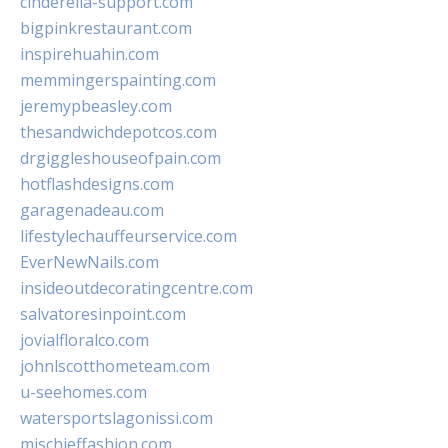
cinderella-support.com
bigpinkrestaurant.com
inspirehuahin.com
memmingerspainting.com
jeremypbeasley.com
thesandwichdepotcos.com
drgiggleshouseofpain.com
hotflashdesigns.com
garagenadeau.com
lifestylechauffeurservice.com
EverNewNails.com
insideoutdecoratingcentre.com
salvatoresinpoint.com
jovialfloralco.com
johnlscotthometeam.com
u-seehomes.com
watersportslagonissi.com
mischieffashion.com