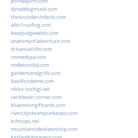
portwayinn.com
djmaddogmusic.com
thesoundarchitects.com
allin1roofing.com
keepjudgewebb.com
anatomyofadventure.com
drivancastillo.com
cmmedspa.com
midletontkd.com
gardensandgrills.com
basilfoodwine.com
nikko-tochigi.net
caribbean-corner.com
bluemoongiftcards.com
rivercitysteampunkexpo.com
kchoops.net
mountainsideskateshop.com
kirtlandcitytavern.com