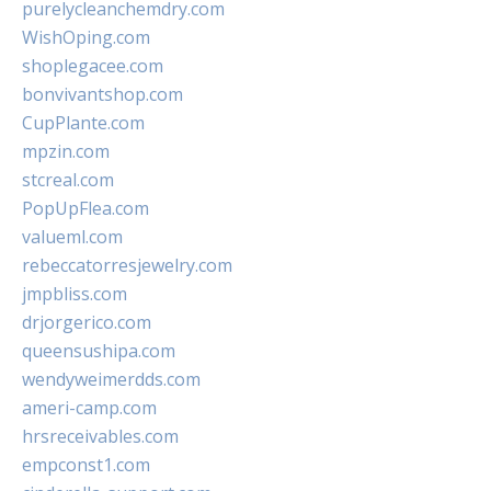
purelycleanchemdry.com
WishOping.com
shoplegacee.com
bonvivantshop.com
CupPlante.com
mpzin.com
stcreal.com
PopUpFlea.com
valueml.com
rebeccatorresjewelry.com
jmpbliss.com
drjorgerico.com
queensushipa.com
wendyweimerdds.com
ameri-camp.com
hrsreceivables.com
empconst1.com