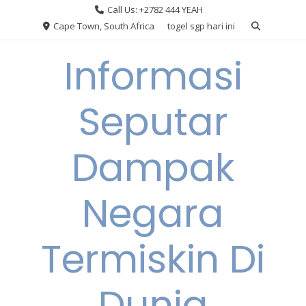
Skip
Call Us: +2782 444 YEAH
to
Cape Town, South Africa
togel sgp hari ini
content
Informasi
Seputar
Dampak
Negara
Termiskin Di
Dunia