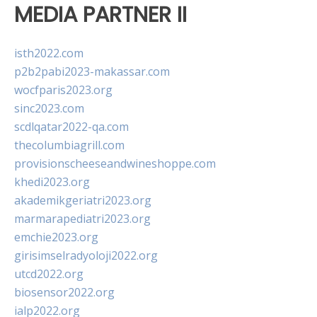
MEDIA PARTNER II
isth2022.com
p2b2pabi2023-makassar.com
wocfparis2023.org
sinc2023.com
scdlqatar2022-qa.com
thecolumbiagrill.com
provisionscheeseandwineshoppe.com
khedi2023.org
akademikgeriatri2023.org
marmarapediatri2023.org
emchie2023.org
girisimselradyoloji2022.org
utcd2022.org
biosensor2022.org
ialp2022.org