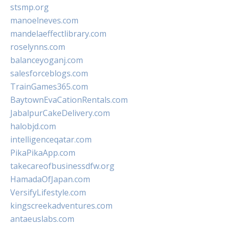
stsmp.org
manoelneves.com
mandelaeffectlibrary.com
roselynns.com
balanceyoganj.com
salesforceblogs.com
TrainGames365.com
BaytownEvaCationRentals.com
JabalpurCakeDelivery.com
halobjd.com
intelligenceqatar.com
PikaPikaApp.com
takecareofbusinessdfw.org
HamadaOfJapan.com
VersifyLifestyle.com
kingscreekadventures.com
antaeuslabs.com