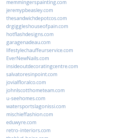
memmingerspainting.com
jeremypbeasley.com
thesandwichdepotcos.com
drgiggleshouseofpain.com
hotflashdesigns.com
garagenadeau.com
lifestylechauffeurservice.com
EverNewNails.com
insideoutdecoratingcentre.com
salvatoresinpoint.com
jovialfloralco.com
johnlscotthometeam.com
u-seehomes.com
watersportslagonissi.com
mischieffashion.com
eduwyre.com
retro-interiors.com