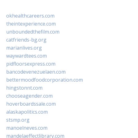
okhealthcareers.com
theintexperience.com
unboundedthefilm.com
catfriends-bg.org
marianlives.org
waywardtees.com
pidfloorsexpress.com
bancodevenezuelaen.com
bettermoodfoodcorporation.com
hingstonnt.com
chooseagender.com
hoverboardssale.com
alaskapolitics.com
stsmp.org
manoelneves.com
mandelaeffectlibrary.com