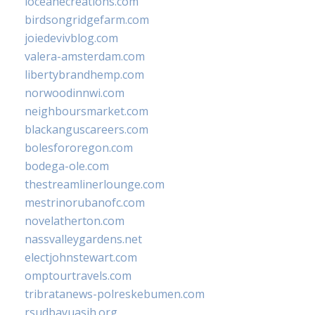
loceanecreations.com
birdsongridgefarm.com
joiedevivblog.com
valera-amsterdam.com
libertybrandhemp.com
norwoodinnwi.com
neighboursmarket.com
blackanguscareers.com
bolesfororegon.com
bodega-ole.com
thestreamlinerlounge.com
mestrinorubanofc.com
novelatherton.com
nassvalleygardens.net
electjohnstewart.com
omptourtravels.com
tribratanews-polreskebumen.com
rsudbayuasih.org