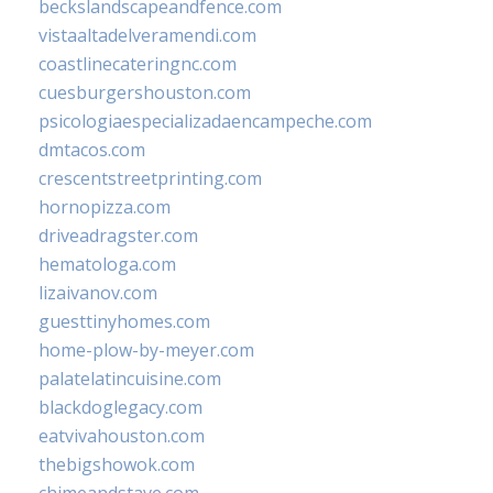
beckslandscapeandfence.com
vistaaltadelveramendi.com
coastlinecateringnc.com
cuesburgershouston.com
psicologiaespecializadaencampeche.com
dmtacos.com
crescentstreetprinting.com
hornopizza.com
driveadragster.com
hematologa.com
lizaivanov.com
guesttinyhomes.com
home-plow-by-meyer.com
palatelatincuisine.com
blackdoglegacy.com
eatvivahouston.com
thebigshowok.com
chimeandstave.com