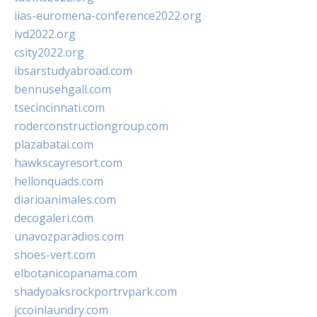
iias-euromena-conference2022.org
ivd2022.org
csity2022.org
ibsarstudyabroad.com
bennusehgall.com
tsecincinnati.com
roderconstructiongroup.com
plazabatai.com
hawkscayresort.com
hellonquads.com
diarioanimales.com
decogaleri.com
unavozparadios.com
shoes-vert.com
elbotanicopanama.com
shadyoaksrockportrvpark.com
jccoinlaundry.com