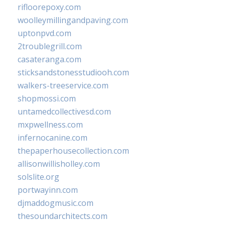
rifloorepoxy.com
woolleymillingandpaving.com
uptonpvd.com
2troublegrill.com
casateranga.com
sticksandstonesstudiooh.com
walkers-treeservice.com
shopmossi.com
untamedcollectivesd.com
mxpwellness.com
infernocanine.com
thepaperhousecollection.com
allisonwillisholley.com
solslite.org
portwayinn.com
djmaddogmusic.com
thesoundarchitects.com