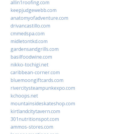
allin1roofing.com
keepjudgewebb.com
anatomyofadventure.com
drivancastillo.com
cmmedspa.com
midletontkd.com
gardensandgrills.com
basilfoodwine.com
nikko-tochigi.net
caribbean-corner.com
bluemoongiftcards.com
rivercitysteampunkexpo.com
kchoops.net
mountainsideskateshop.com
kirtlandcitytavern.com
301nutritionspot.com
ammos-stores.com