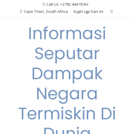
Skip
Call Us: +2782 444 YEAH
to
Cape Town, South Africa
togel sgp hari ini
content
Informasi
Seputar
Dampak
Negara
Termiskin Di
Dunia