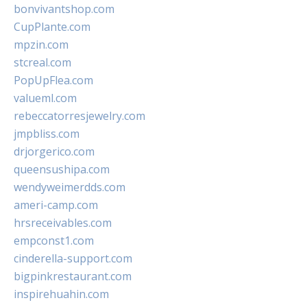
bonvivantshop.com
CupPlante.com
mpzin.com
stcreal.com
PopUpFlea.com
valueml.com
rebeccatorresjewelry.com
jmpbliss.com
drjorgerico.com
queensushipa.com
wendyweimerdds.com
ameri-camp.com
hrsreceivables.com
empconst1.com
cinderella-support.com
bigpinkrestaurant.com
inspirehuahin.com