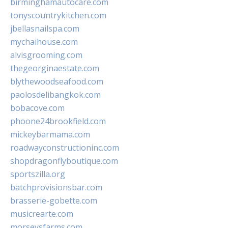
birminghamautocare.com
tonyscountrykitchen.com
jbellasnailspa.com
mychaihouse.com
alvisgrooming.com
thegeorginaestate.com
blythewoodseafood.com
paolosdelibangkok.com
bobacove.com
phoone24brookfield.com
mickeybarmama.com
roadwayconstructioninc.com
shopdragonflyboutique.com
sportszilla.org
batchprovisionsbar.com
brasserie-gobette.com
musicrearte.com
morseysfarms.com