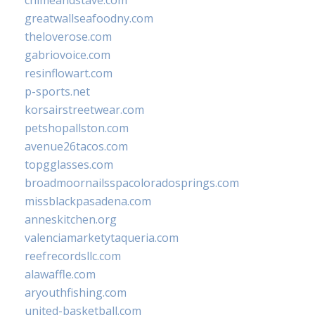
greatwallseafoodny.com
theloverose.com
gabriovoice.com
resinflowart.com
p-sports.net
korsairstreetwear.com
petshopallston.com
avenue26tacos.com
topgglasses.com
broadmoornailsspacoloradosprings.com
missblackpasadena.com
anneskitchen.org
valenciamarketytaqueria.com
reefrecordsllc.com
alawaffle.com
aryouthfishing.com
united-basketball.com