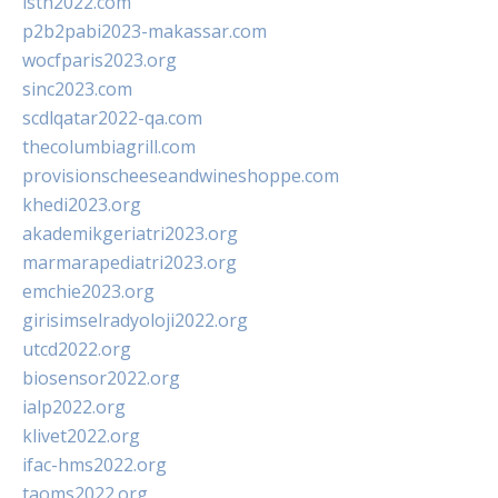
isth2022.com
p2b2pabi2023-makassar.com
wocfparis2023.org
sinc2023.com
scdlqatar2022-qa.com
thecolumbiagrill.com
provisionscheeseandwineshoppe.com
khedi2023.org
akademikgeriatri2023.org
marmarapediatri2023.org
emchie2023.org
girisimselradyoloji2022.org
utcd2022.org
biosensor2022.org
ialp2022.org
klivet2022.org
ifac-hms2022.org
taoms2022.org