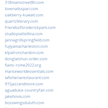
318mainstreet8h.com
lovenailsspari.com
oakberry-kuwait.com
quartzliterary.com
friendsofbroderickpark.com
studiopiattellina.com
jannagrillspringfield.com
fujiyamacharleston.com
elpatronchardon.com
donglaishun-order.com
fiamc-rome2022.org
mariceworldessentials.com
lafisheriarestaurant.com
915jazzandmore.com
aguadulce-countryfair.com
jakehovis.com
bosswingsduluth.com