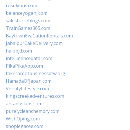
roselynns.com
balanceyoganj.com
salesforceblogs.com
TrainGames365.com
BaytownEvaCationRentals.com
JabalpurCakeDelivery.com
halobjd.com
intelligenceqatar.com
PikaPikaApp.com
takecareofbusinessdfw.org
HamadaOfJapan.com
VersifyLifestyle.com
kingscreekadventures.com
antaeuslabs.com
purelycleanchemdry.com
WishOping.com
shoplegacee.com