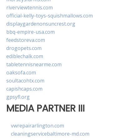
riverviewtennis.com
official-kelly-toys-squishmallows.com
displaygardenonsuncrest.org
bbq-empire-usa.com
feedstoreva.com
drogopets.com
ediblechalk.com
tabletennisnearme.com
oaksofa.com
soultacohtx.com
capishcaps.com
gpsyfl.org
MEDIA PARTNER III
vwrepairarlington.com
cleaningservicebaltimore-md.com