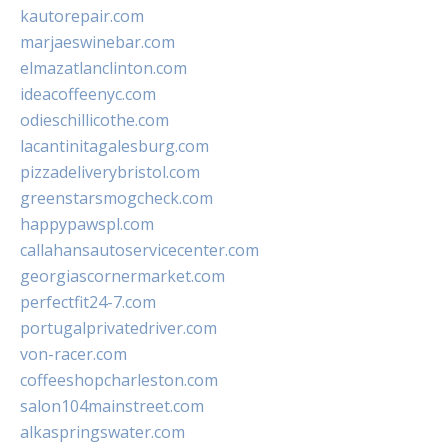
kautorepair.com
marjaeswinebar.com
elmazatlanclinton.com
ideacoffeenyc.com
odieschillicothe.com
lacantinitagalesburg.com
pizzadeliverybristol.com
greenstarsmogcheck.com
happypawspl.com
callahansautoservicecenter.com
georgiascornermarket.com
perfectfit24-7.com
portugalprivatedriver.com
von-racer.com
coffeeshopcharleston.com
salon104mainstreet.com
alkaspringswater.com