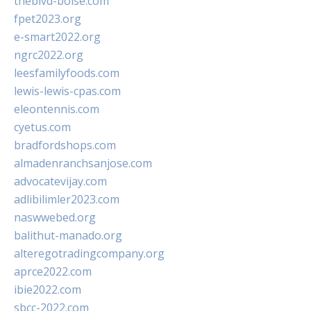
theblvd-boise.com
fpet2023.org
e-smart2022.org
ngrc2022.org
leesfamilyfoods.com
lewis-lewis-cpas.com
eleontennis.com
cyetus.com
bradfordshops.com
almadenranchsanjose.com
advocatevijay.com
adlibilimler2023.com
naswwebed.org
balithut-manado.org
alteregotradingcompany.org
aprce2022.com
ibie2022.com
sbcc-2022.com