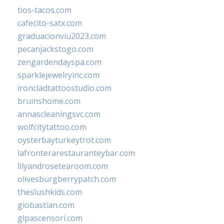
tios-tacos.com
cafecito-satx.com
graduacionviu2023.com
pecanjackstogo.com
zengardendayspa.com
sparklejewelryinc.com
ironcladtattoostudio.com
bruinshome.com
annascleaningsvc.com
wolfcitytattoo.com
oysterbayturkeytrot.com
lafronterarestauranteybar.com
lilyandrosetearoom.com
olivesburgberrypatch.com
theslushkids.com
giobastian.com
glpascensori.com