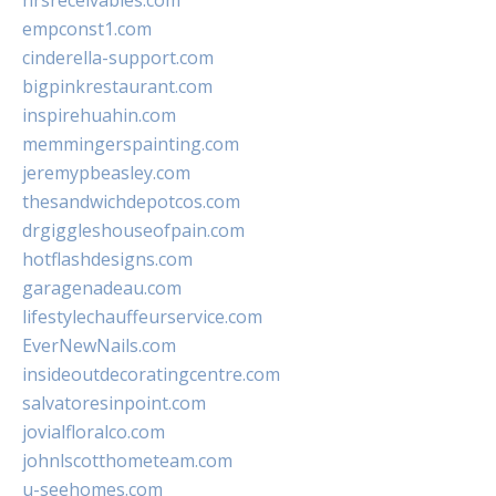
hrsreceivables.com
empconst1.com
cinderella-support.com
bigpinkrestaurant.com
inspirehuahin.com
memmingerspainting.com
jeremypbeasley.com
thesandwichdepotcos.com
drgiggleshouseofpain.com
hotflashdesigns.com
garagenadeau.com
lifestylechauffeurservice.com
EverNewNails.com
insideoutdecoratingcentre.com
salvatoresinpoint.com
jovialfloralco.com
johnlscotthometeam.com
u-seehomes.com