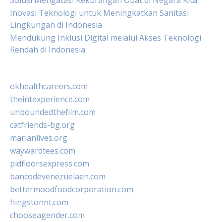
Solusi Mengatasi Kekurangan Obat di Negara Kita
Inovasi Teknologi untuk Meningkatkan Sanitasi
Lingkungan di Indonesia
Mendukung Inklusi Digital melalui Akses Teknologi
Rendah di Indonesia
okhealthcareers.com
theintexperience.com
unboundedthefilm.com
catfriends-bg.org
marianlives.org
waywardtees.com
pidfloorsexpress.com
bancodevenezuelaen.com
bettermoodfoodcorporation.com
hingstonnt.com
chooseagender.com