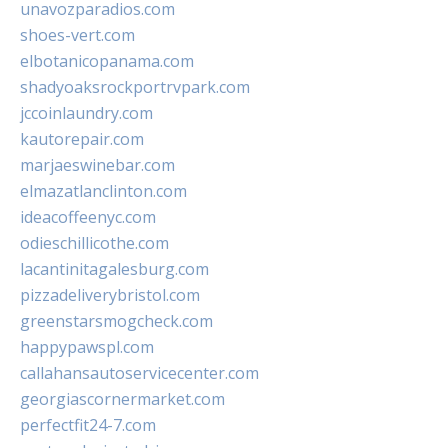
unavozparadios.com
shoes-vert.com
elbotanicopanama.com
shadyoaksrockportrvpark.com
jccoinlaundry.com
kautorepair.com
marjaeswinebar.com
elmazatlanclinton.com
ideacoffeenyc.com
odieschillicothe.com
lacantinitagalesburg.com
pizzadeliverybristol.com
greenstarsmogcheck.com
happypawspl.com
callahansautoservicecenter.com
georgiascornermarket.com
perfectfit24-7.com