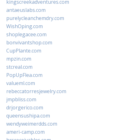
kingscreekadventures.com
antaeuslabs.com
purelycleanchemdry.com
WishOping.com
shoplegacee.com
bonvivantshop.com
CupPlante.com
mpzin.com
stcreal.com
PopUpFlea.com
valueml.com
rebeccatorresjewelry.com
jmpbliss.com
drjorgerico.com
queensushipa.com
wendyweimerdds.com
ameri-camp.com