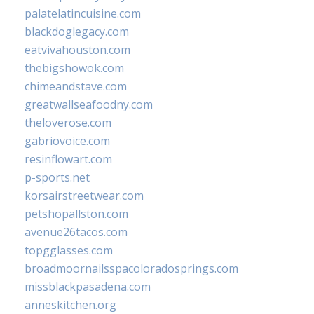
palatelatincuisine.com
blackdoglegacy.com
eatvivahouston.com
thebigshowok.com
chimeandstave.com
greatwallseafoodny.com
theloverose.com
gabriovoice.com
resinflowart.com
p-sports.net
korsairstreetwear.com
petshopallston.com
avenue26tacos.com
topgglasses.com
broadmoornailsspacoloradosprings.com
missblackpasadena.com
anneskitchen.org