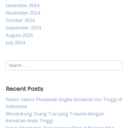
December 2024
November 2024
October 2024
September 2024
August 2024
July 2024
Search
for:
Recent Posts
Faktor-faktor Penyebab Angka Kematian Ibu Tinggi di
Indonesia
Mendukung Orang Tua yang Trauma dengan
Kematian Anak Tinggi