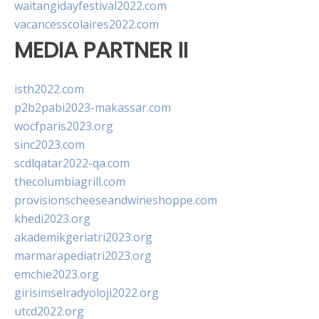
waitangidayfestival2022.com
vacancesscolaires2022.com
MEDIA PARTNER II
isth2022.com
p2b2pabi2023-makassar.com
wocfparis2023.org
sinc2023.com
scdlqatar2022-qa.com
thecolumbiagrill.com
provisionscheeseandwineshoppe.com
khedi2023.org
akademikgeriatri2023.org
marmarapediatri2023.org
emchie2023.org
girisimselradyoloji2022.org
utcd2022.org