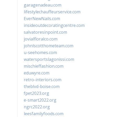
garagenadeau.com
lifestylechauffeurservice.com
EverNewNails.com
insideoutdecoratingcentre.com
salvatoresinpoint.com
jovialfloralco.com
johnlscotthometeam.com
u-seehomes.com
watersportslagonissi.com
mischieffashion.com
eduwyre.com
retro-interiors.com
theblvd-boise.com
fpet2023.org
e-smart2022.org
ngrc2022.org
leesfamilyfoods.com