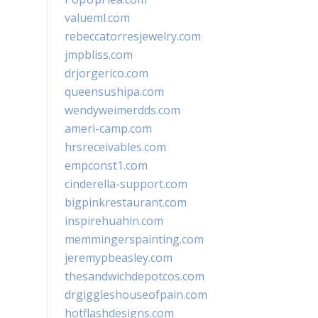
valueml.com
rebeccatorresjewelry.com
jmpbliss.com
drjorgerico.com
queensushipa.com
wendyweimerdds.com
ameri-camp.com
hrsreceivables.com
empconst1.com
cinderella-support.com
bigpinkrestaurant.com
inspirehuahin.com
memmingerspainting.com
jeremypbeasley.com
thesandwichdepotcos.com
drgiggleshouseofpain.com
hotflashdesigns.com