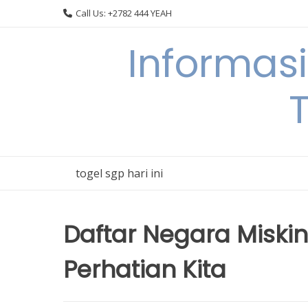
Skip
Call Us: +2782 444 YEAH
to
content
Informas
T
togel sgp hari ini
Daftar Negara Miskin
Perhatian Kita