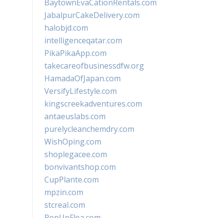
BaytownEvaCationRentals.com
JabalpurCakeDelivery.com
halobjd.com
intelligenceqatar.com
PikaPikaApp.com
takecareofbusinessdfw.org
HamadaOfJapan.com
VersifyLifestyle.com
kingscreekadventures.com
antaeuslabs.com
purelycleanchemdry.com
WishOping.com
shoplegacee.com
bonvivantshop.com
CupPlante.com
mpzin.com
stcreal.com
PopUpFlea.com