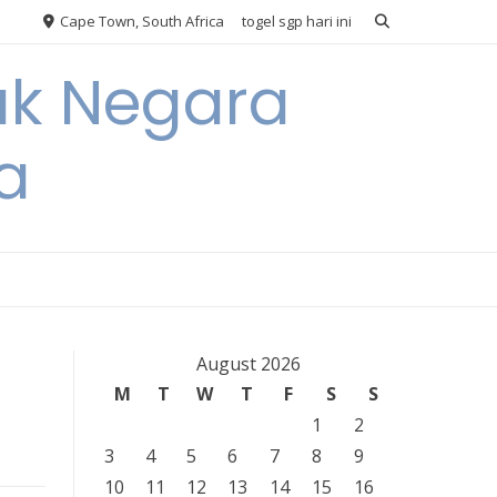
Cape Town, South Africa
togel sgp hari ini
ak Negara
a
August 2026
M
T
W
T
F
S
S
1
2
3
4
5
6
7
8
9
10
11
12
13
14
15
16