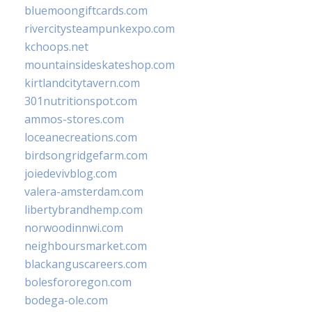
bluemoongiftcards.com
rivercitysteampunkexpo.com
kchoops.net
mountainsideskateshop.com
kirtlandcitytavern.com
301nutritionspot.com
ammos-stores.com
loceanecreations.com
birdsongridgefarm.com
joiedevivblog.com
valera-amsterdam.com
libertybrandhemp.com
norwoodinnwi.com
neighboursmarket.com
blackanguscareers.com
bolesfororegon.com
bodega-ole.com