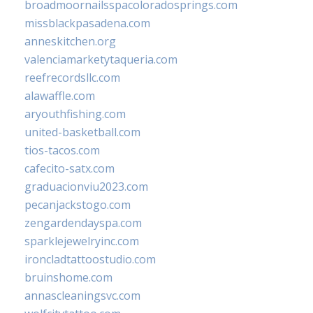
broadmoornailsspacoloradosprings.com
missblackpasadena.com
anneskitchen.org
valenciamarketytaqueria.com
reefrecordsllc.com
alawaffle.com
aryouthfishing.com
united-basketball.com
tios-tacos.com
cafecito-satx.com
graduacionviu2023.com
pecanjackstogo.com
zengardendayspa.com
sparklejewelryinc.com
ironcladtattoostudio.com
bruinshome.com
annascleaningsvc.com