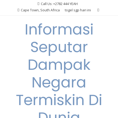
Skip
Call Us: +2782 444 YEAH
to
Cape Town, South Africa
togel sgp hari ini
content
Informasi
Seputar
Dampak
Negara
Termiskin Di
Dunia