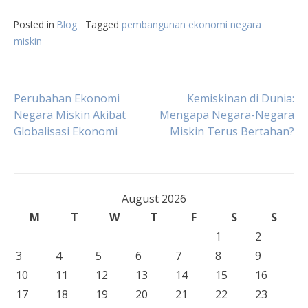
Posted in
Blog
Tagged
pembangunan ekonomi negara
miskin
Post
Perubahan Ekonomi
Kemiskinan di Dunia:
Negara Miskin Akibat
Mengapa Negara-Negara
Globalisasi Ekonomi
Miskin Terus Bertahan?
navigation
August 2026
M
T
W
T
F
S
S
1
2
3
4
5
6
7
8
9
10
11
12
13
14
15
16
17
18
19
20
21
22
23