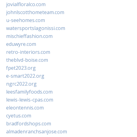
jovialfloralco.com
johnlscotthometeam.com
u-seehomes.com
watersportslagonissi.com
mischieffashion.com
eduwyre.com
retro-interiors.com
theblvd-boise.com
fpet2023.org
e-smart2022.org
ngrc2022.org
leesfamilyfoods.com
lewis-lewis-cpas.com
eleontennis.com
cyetus.com
bradfordshops.com
almadenranchsanjose.com