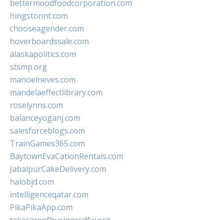
bettermoodfoodcorporation.com
hingstonnt.com
chooseagender.com
hoverboardssale.com
alaskapolitics.com
stsmp.org
manoelneves.com
mandelaeffectlibrary.com
roselynns.com
balanceyoganj.com
salesforceblogs.com
TrainGames365.com
BaytownEvaCationRentals.com
JabalpurCakeDelivery.com
halobjd.com
intelligenceqatar.com
PikaPikaApp.com