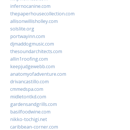
infernocanine.com
thepaperhousecollection.com
allisonwillisholley.com
solslite.org
portwayinn.com
djmaddogmusic.com
thesoundarchitects.com
allin1roofing.com
keepjudgewebb.com
anatomyofadventure.com
drivancastillo.com
cmmedspa.com
midletontkd.com
gardensandgrills.com
basilfoodwine.com
nikko-tochigi.net
caribbean-corner.com