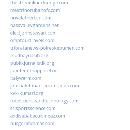
thestreamlinerlounge.com
mestrinorubanofc.com
novelatherton.com
nassvalleygardens.net
electjohnstewart.com
omptourtravels.com
tribratanews-polreskebumen.com
rsudbayuasih.org
publikjurnalistik.org
juneteenthapparel.net
italywarm.com
journaloffinanceeconomics.com
kvk-kumari.org
foodscienceandtechnology.com
scisportsscience.com
addisababacuisineaz.com
burgerimcamas.com