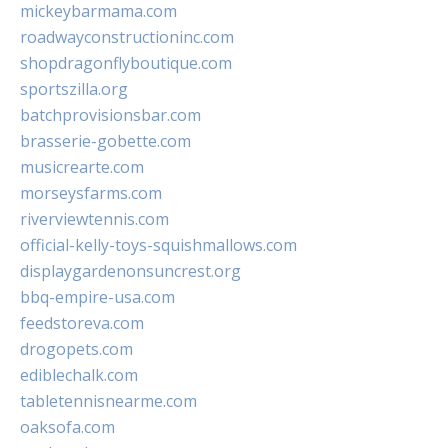
mickeybarmama.com
roadwayconstructioninc.com
shopdragonflyboutique.com
sportszilla.org
batchprovisionsbar.com
brasserie-gobette.com
musicrearte.com
morseysfarms.com
riverviewtennis.com
official-kelly-toys-squishmallows.com
displaygardenonsuncrest.org
bbq-empire-usa.com
feedstoreva.com
drogopets.com
ediblechalk.com
tabletennisnearme.com
oaksofa.com