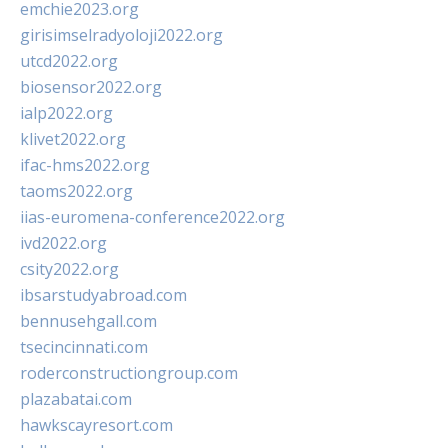
emchie2023.org
girisimselradyoloji2022.org
utcd2022.org
biosensor2022.org
ialp2022.org
klivet2022.org
ifac-hms2022.org
taoms2022.org
iias-euromena-conference2022.org
ivd2022.org
csity2022.org
ibsarstudyabroad.com
bennusehgall.com
tsecincinnati.com
roderconstructiongroup.com
plazabatai.com
hawkscayresort.com