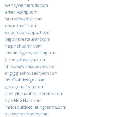
wendyweimerdds.com
ameri-camp.com
hrsreceivables.com
empconst1.com
cinderella-support.com
bigpinkrestaurant.com
inspirehuahin.com
memmingerspainting.com
jeremypbeasley.com
thesandwichdepotcos.com
drgiggleshouseofpain.com
hotflashdesigns.com
garagenadeau.com
lifestylechauffeurservice.com
EverNewNails.com
insideoutdecoratingcentre.com
salvatoresinpoint.com