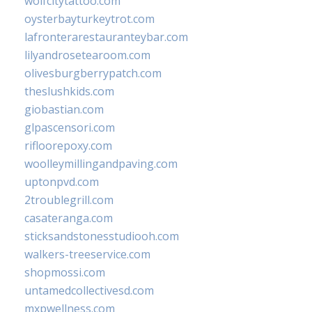
wolfcitytattoo.com
oysterbayturkeytrot.com
lafronterarestauranteybar.com
lilyandrosetearoom.com
olivesburgberrypatch.com
theslushkids.com
giobastian.com
glpascensori.com
rifloorepoxy.com
woolleymillingandpaving.com
uptonpvd.com
2troublegrill.com
casateranga.com
sticksandstonesstudiooh.com
walkers-treeservice.com
shopmossi.com
untamedcollectivesd.com
mxpwellness.com