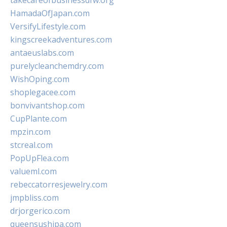
takecareofbusinessdfw.org
HamadaOfJapan.com
VersifyLifestyle.com
kingscreekadventures.com
antaeuslabs.com
purelycleanchemdry.com
WishOping.com
shoplegacee.com
bonvivantshop.com
CupPlante.com
mpzin.com
stcreal.com
PopUpFlea.com
valueml.com
rebeccatorresjewelry.com
jmpbliss.com
drjorgerico.com
queensushipa.com