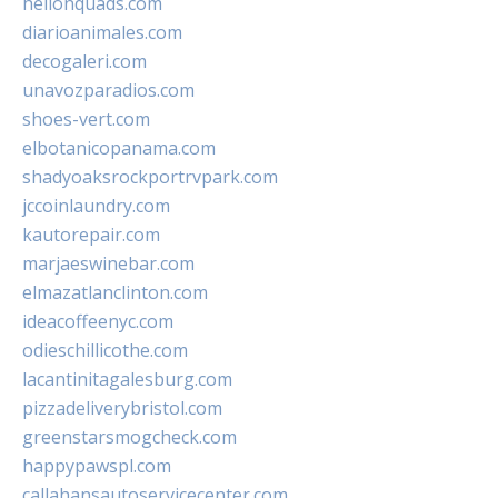
hellonquads.com
diarioanimales.com
decogaleri.com
unavozparadios.com
shoes-vert.com
elbotanicopanama.com
shadyoaksrockportrvpark.com
jccoinlaundry.com
kautorepair.com
marjaeswinebar.com
elmazatlanclinton.com
ideacoffeenyc.com
odieschillicothe.com
lacantinitagalesburg.com
pizzadeliverybristol.com
greenstarsmogcheck.com
happypawspl.com
callahansautoservicecenter.com