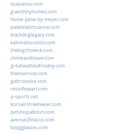
lizaivanov.com
guesttinyhomes.com
home-plow-by-meyer.com
palatelatincuisine.com
blackdoglegacy.com
eatvivahouston.com
thebigshowok.com
chimeandstave.com
greatwallseafoodny.com
theloverose.com
gabriovoice.com
resinflowart.com
p-sports.net
korsairstreetwear.com
petshopallston.com
avenue26tacos.com
topgglasses.com