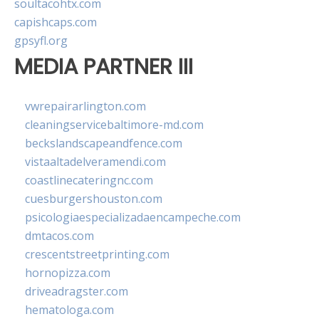
soultacohtx.com
capishcaps.com
gpsyfl.org
MEDIA PARTNER III
vwrepairarlington.com
cleaningservicebaltimore-md.com
beckslandscapeandfence.com
vistaaltadelveramendi.com
coastlinecateringnc.com
cuesburgershouston.com
psicologiaespecializadaencampeche.com
dmtacos.com
crescentstreetprinting.com
hornopizza.com
driveadragster.com
hematologa.com