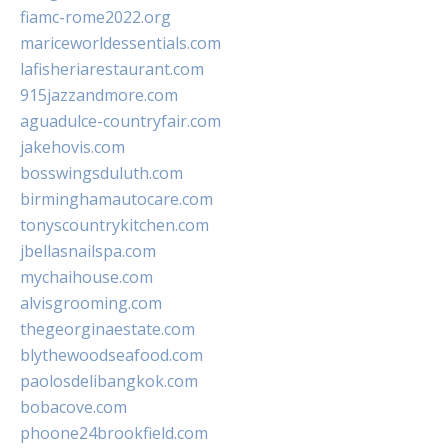
fiamc-rome2022.org
mariceworldessentials.com
lafisheriarestaurant.com
915jazzandmore.com
aguadulce-countryfair.com
jakehovis.com
bosswingsduluth.com
birminghamautocare.com
tonyscountrykitchen.com
jbellasnailspa.com
mychaihouse.com
alvisgrooming.com
thegeorginaestate.com
blythewoodseafood.com
paolosdelibangkok.com
bobacove.com
phoone24brookfield.com