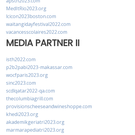
apsth2023.com
MedItRio2023.org
lcicon2023boston.com
waitangidayfestival2022.com
vacancesscolaires2022.com
MEDIA PARTNER II
isth2022.com
p2b2pabi2023-makassar.com
wocfparis2023.org
sinc2023.com
scdlqatar2022-qa.com
thecolumbiagrill.com
provisionscheeseandwineshoppe.com
khedi2023.org
akademikgeriatri2023.org
marmarapediatri2023.org