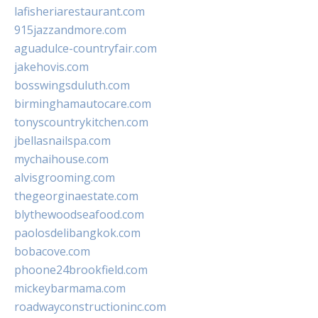
lafisheriarestaurant.com
915jazzandmore.com
aguadulce-countryfair.com
jakehovis.com
bosswingsduluth.com
birminghamautocare.com
tonyscountrykitchen.com
jbellasnailspa.com
mychaihouse.com
alvisgrooming.com
thegeorginaestate.com
blythewoodseafood.com
paolosdelibangkok.com
bobacove.com
phoone24brookfield.com
mickeybarmama.com
roadwayconstructioninc.com