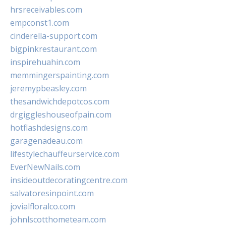
hrsreceivables.com
empconst1.com
cinderella-support.com
bigpinkrestaurant.com
inspirehuahin.com
memmingerspainting.com
jeremypbeasley.com
thesandwichdepotcos.com
drgiggleshouseofpain.com
hotflashdesigns.com
garagenadeau.com
lifestylechauffeurservice.com
EverNewNails.com
insideoutdecoratingcentre.com
salvatoresinpoint.com
jovialfloralco.com
johnlscotthometeam.com