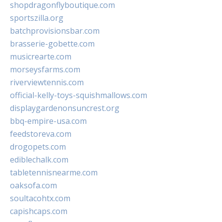
shopdragonflyboutique.com
sportszilla.org
batchprovisionsbar.com
brasserie-gobette.com
musicrearte.com
morseysfarms.com
riverviewtennis.com
official-kelly-toys-squishmallows.com
displaygardenonsuncrest.org
bbq-empire-usa.com
feedstoreva.com
drogopets.com
ediblechalk.com
tabletennisnearme.com
oaksofa.com
soultacohtx.com
capishcaps.com