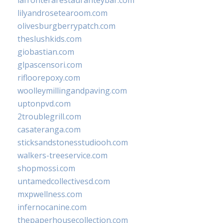
lilyandrosetearoom.com
olivesburgberrypatch.com
theslushkids.com
giobastian.com
glpascensori.com
rifloorepoxy.com
woolleymillingandpaving.com
uptonpvd.com
2troublegrill.com
casateranga.com
sticksandstonesstudiooh.com
walkers-treeservice.com
shopmossi.com
untamedcollectivesd.com
mxpwellness.com
infernocanine.com
thepaperhousecollection.com