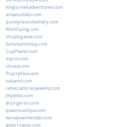
kingscreekadventures.com
antaeuslabs.com
purelycleanchemdry.com
WishOping.com
shoplegacee.com
bonvivantshop.com
CupPlante.com
mpzin.com
stcreal.com
PopUpFlea.com
valueml.com
rebeccatorresjewelry.com
jmpbliss.com
drjorgerico.com
queensushipa.com
wendyweimerdds.com
ameri-camp.com