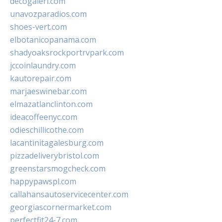
decogaleri.com
unavozparadios.com
shoes-vert.com
elbotanicopanama.com
shadyoaksrockportrvpark.com
jccoinlaundry.com
kautorepair.com
marjaeswinebar.com
elmazatlanclinton.com
ideacoffeenyc.com
odieschillicothe.com
lacantinitagalesburg.com
pizzadeliverybristol.com
greenstarsmogcheck.com
happypawspl.com
callahansautoservicecenter.com
georgiascornermarket.com
perfectfit24-7.com