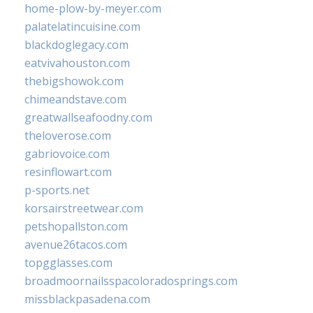
home-plow-by-meyer.com
palatelatincuisine.com
blackdoglegacy.com
eatvivahouston.com
thebigshowok.com
chimeandstave.com
greatwallseafoodny.com
theloverose.com
gabriovoice.com
resinflowart.com
p-sports.net
korsairstreetwear.com
petshopallston.com
avenue26tacos.com
topgglasses.com
broadmoornailsspacoloradosprings.com
missblackpasadena.com