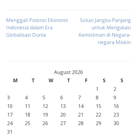
Post
Menggali Potensi Ekonomi
Solusi Jangka Panjang
Indonesia dalam Era
untuk Mengatasi
Globalisasi Dunia
Kemiskinan di Negara-
navigation
negara Miskin
August 2026
M
T
W
T
F
S
S
1
2
3
4
5
6
7
8
9
10
11
12
13
14
15
16
17
18
19
20
21
22
23
24
25
26
27
28
29
30
31