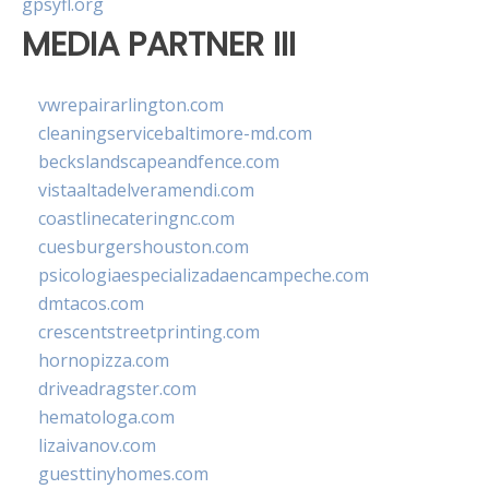
gpsyfl.org
MEDIA PARTNER III
vwrepairarlington.com
cleaningservicebaltimore-md.com
beckslandscapeandfence.com
vistaaltadelveramendi.com
coastlinecateringnc.com
cuesburgershouston.com
psicologiaespecializadaencampeche.com
dmtacos.com
crescentstreetprinting.com
hornopizza.com
driveadragster.com
hematologa.com
lizaivanov.com
guesttinyhomes.com