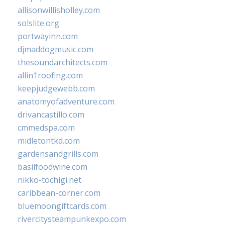
allisonwillisholley.com
solslite.org
portwayinn.com
djmaddogmusic.com
thesoundarchitects.com
allin1roofing.com
keepjudgewebb.com
anatomyofadventure.com
drivancastillo.com
cmmedspa.com
midletontkd.com
gardensandgrills.com
basilfoodwine.com
nikko-tochigi.net
caribbean-corner.com
bluemoongiftcards.com
rivercitysteampunkexpo.com