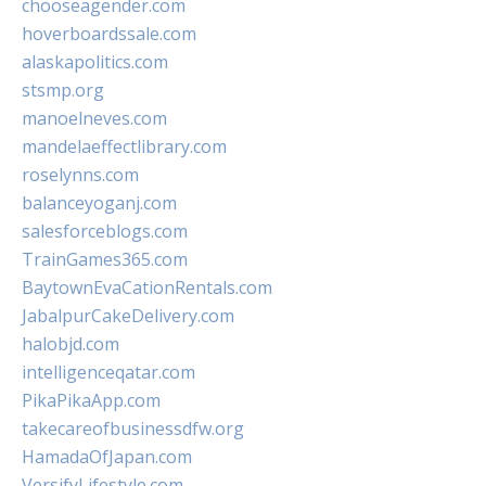
chooseagender.com
hoverboardssale.com
alaskapolitics.com
stsmp.org
manoelneves.com
mandelaeffectlibrary.com
roselynns.com
balanceyoganj.com
salesforceblogs.com
TrainGames365.com
BaytownEvaCationRentals.com
JabalpurCakeDelivery.com
halobjd.com
intelligenceqatar.com
PikaPikaApp.com
takecareofbusinessdfw.org
HamadaOfJapan.com
VersifyLifestyle.com