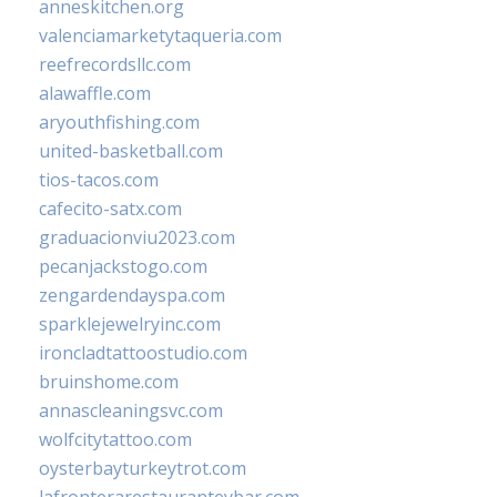
anneskitchen.org
valenciamarketytaqueria.com
reefrecordsllc.com
alawaffle.com
aryouthfishing.com
united-basketball.com
tios-tacos.com
cafecito-satx.com
graduacionviu2023.com
pecanjackstogo.com
zengardendayspa.com
sparklejewelryinc.com
ironcladtattoostudio.com
bruinshome.com
annascleaningsvc.com
wolfcitytattoo.com
oysterbayturkeytrot.com
lafronterarestauranteybar.com