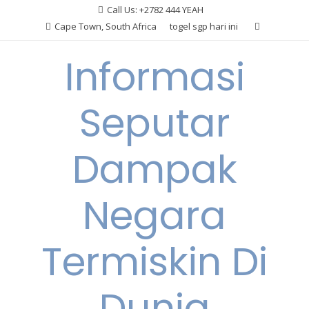
Skip
Call Us: +2782 444 YEAH
to
Cape Town, South Africa
togel sgp hari ini
content
Informasi
Seputar
Dampak
Negara
Termiskin Di
Dunia