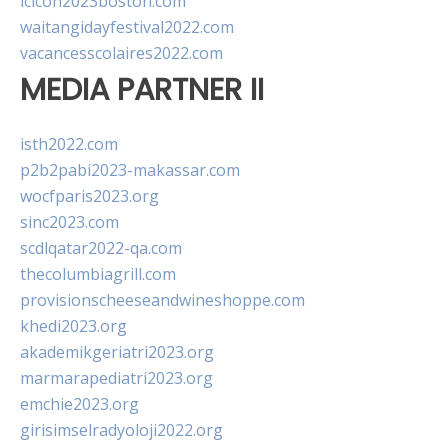
lcicon2023boston.com
waitangidayfestival2022.com
vacancesscolaires2022.com
MEDIA PARTNER II
isth2022.com
p2b2pabi2023-makassar.com
wocfparis2023.org
sinc2023.com
scdlqatar2022-qa.com
thecolumbiagrill.com
provisionscheeseandwineshoppe.com
khedi2023.org
akademikgeriatri2023.org
marmarapediatri2023.org
emchie2023.org
girisimselradyoloji2022.org