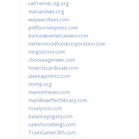
catfriends-bg.org
marianlives.org
waywardtees.com
pidfloorsexpress.com
bancodevenezuelaen.com
bettermoodfoodcorporation.com
hingstonnt.com
chooseagender.com
hoverboardssale.com
alaskapolitics.com
stsmp.org
manoelneves.com
mandelaeffectlibrary.com
roselynns.com
balanceyoganj.com
salesforceblogs.com
TrainGames365.com