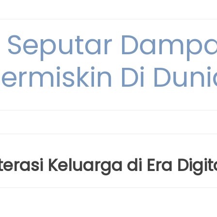
i Seputar Damp
ermiskin Di Duni
erasi Keluarga di Era Digit