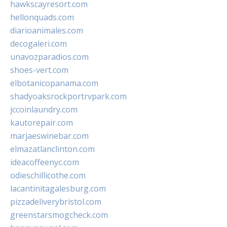
hawkscayresort.com
hellonquads.com
diarioanimales.com
decogaleri.com
unavozparadios.com
shoes-vert.com
elbotanicopanama.com
shadyoaksrockportrvpark.com
jccoinlaundry.com
kautorepair.com
marjaeswinebar.com
elmazatlanclinton.com
ideacoffeenyc.com
odieschillicothe.com
lacantinitagalesburg.com
pizzadeliverybristol.com
greenstarsmogcheck.com