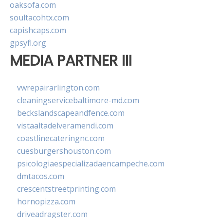
oaksofa.com
soultacohtx.com
capishcaps.com
gpsyfl.org
MEDIA PARTNER III
vwrepairarlington.com
cleaningservicebaltimore-md.com
beckslandscapeandfence.com
vistaaltadelveramendi.com
coastlinecateringnc.com
cuesburgershouston.com
psicologiaespecializadaencampeche.com
dmtacos.com
crescentstreetprinting.com
hornopizza.com
driveadragster.com