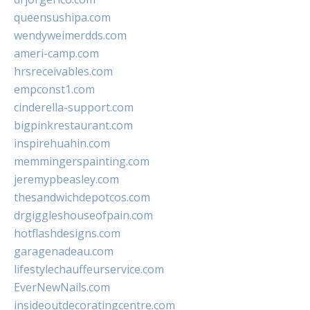
queensushipa.com
wendyweimerdds.com
ameri-camp.com
hrsreceivables.com
empconst1.com
cinderella-support.com
bigpinkrestaurant.com
inspirehuahin.com
memmingerspainting.com
jeremypbeasley.com
thesandwichdepotcos.com
drgiggleshouseofpain.com
hotflashdesigns.com
garagenadeau.com
lifestylechauffeurservice.com
EverNewNails.com
insideoutdecoratingcentre.com