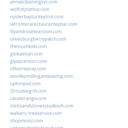
annascleaningsvc.com
wolfcitytattoo.com
oysterbayturkeytrot.com
lafronterarestauranteybar.com
lilyandrosetearoom.com
olivesburgberrypatch.com
theslushkids.com
giobastian.com
glpascensori.com
rifloorepoxy.com
woolleymillingandpaving.com
uptonpvd.com
2troublegrill.com
casateranga.com
sticksandstonesstudiooh.com
walkers-treeservice.com
shopmossi.com
untamedcollectivesd.com