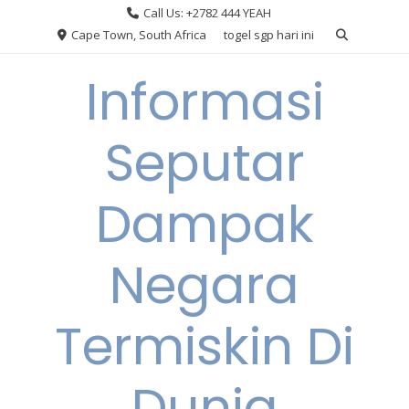
Skip
Call Us: +2782 444 YEAH
to
Cape Town, South Africa
togel sgp hari ini
content
Informasi
Seputar
Dampak
Negara
Termiskin Di
Dunia