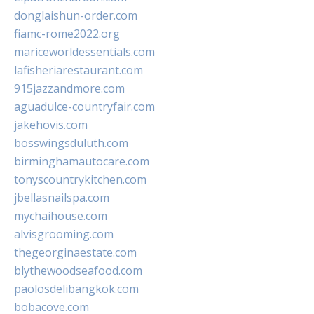
donglaishun-order.com
fiamc-rome2022.org
mariceworldessentials.com
lafisheriarestaurant.com
915jazzandmore.com
aguadulce-countryfair.com
jakehovis.com
bosswingsduluth.com
birminghamautocare.com
tonyscountrykitchen.com
jbellasnailspa.com
mychaihouse.com
alvisgrooming.com
thegeorginaestate.com
blythewoodseafood.com
paolosdelibangkok.com
bobacove.com