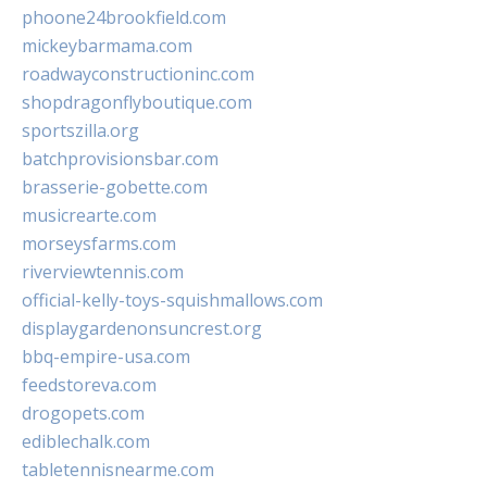
phoone24brookfield.com
mickeybarmama.com
roadwayconstructioninc.com
shopdragonflyboutique.com
sportszilla.org
batchprovisionsbar.com
brasserie-gobette.com
musicrearte.com
morseysfarms.com
riverviewtennis.com
official-kelly-toys-squishmallows.com
displaygardenonsuncrest.org
bbq-empire-usa.com
feedstoreva.com
drogopets.com
ediblechalk.com
tabletennisnearme.com