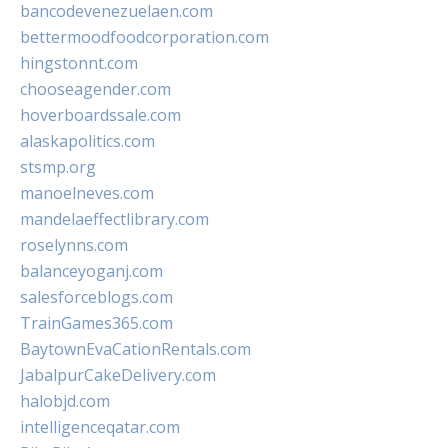
bancodevenezuelaen.com
bettermoodfoodcorporation.com
hingstonnt.com
chooseagender.com
hoverboardssale.com
alaskapolitics.com
stsmp.org
manoelneves.com
mandelaeffectlibrary.com
roselynns.com
balanceyoganj.com
salesforceblogs.com
TrainGames365.com
BaytownEvaCationRentals.com
JabalpurCakeDelivery.com
halobjd.com
intelligenceqatar.com