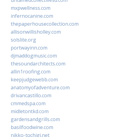
mxpwellness.com
infernocanine.com
thepaperhousecollection.com
allisonwillisholley.com
solslite.org
portwayinn.com
djmaddogmusic.com
thesoundarchitects.com
allin1roofing.com
keepjudgewebb.com
anatomyofadventure.com
drivancastillo.com
cmmedspa.com
midletontkd.com
gardensandgrills.com
basilfoodwine.com
nikko-tochigi.net