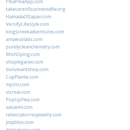
PikaPikaApp.com
takecareofbusinessdfw.org
HamadaOfJapan.com
VersifyLifestyle.com
kingscreekadventures.com
antaeuslabs.com
purelycleanchemdry.com
WishOping.com
shoplegacee.com
bonvivantshop.com
CupPlante.com
mpzin.com
stcreal.com
PopUpFlea.com
valueml.com
rebeccatorresjewelry.com
jmpbliss.com
drjorgerico.com