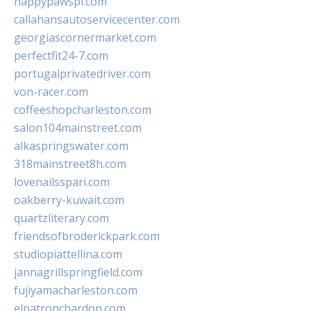
happypawspl.com
callahansautoservicecenter.com
georgiascornermarket.com
perfectfit24-7.com
portugalprivatedriver.com
von-racer.com
coffeeshopcharleston.com
salon104mainstreet.com
alkaspringswater.com
318mainstreet8h.com
lovenailsspari.com
oakberry-kuwait.com
quartzliterary.com
friendsofbroderickpark.com
studiopiattellina.com
jannagrillspringfield.com
fujiyamacharleston.com
elpatronchardon.com