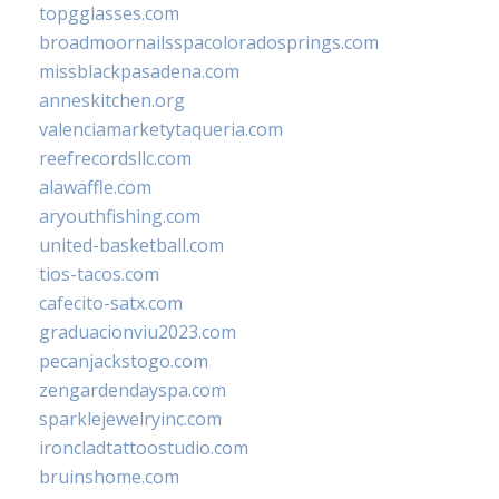
topgglasses.com
broadmoornailsspacoloradosprings.com
missblackpasadena.com
anneskitchen.org
valenciamarketytaqueria.com
reefrecordsllc.com
alawaffle.com
aryouthfishing.com
united-basketball.com
tios-tacos.com
cafecito-satx.com
graduacionviu2023.com
pecanjackstogo.com
zengardendayspa.com
sparklejewelryinc.com
ironcladtattoostudio.com
bruinshome.com