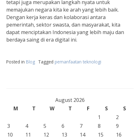
tetapi juga merupakan langkah nyata untuk
memajukan negara kita ke arah yang lebih baik.
Dengan kerja keras dan kolaborasi antara
pemerintah, sektor swasta, dan masyarakat, kita
dapat menciptakan Indonesia yang lebih maju dan
berdaya saing di era digital ini.
Posted in
Blog
Tagged
pemanfaatan teknologi
August 2026
M
T
W
T
F
S
S
1
2
3
4
5
6
7
8
9
10
11
12
13
14
15
16