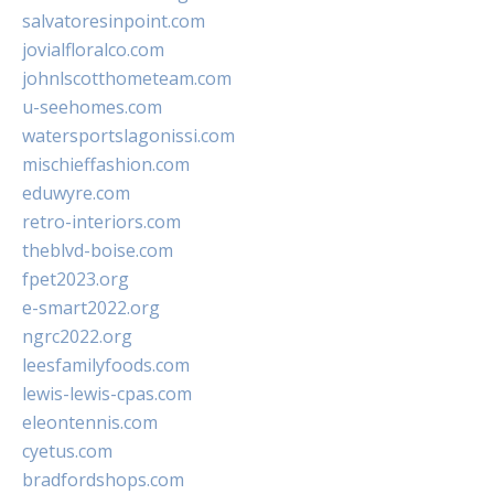
salvatoresinpoint.com
jovialfloralco.com
johnlscotthometeam.com
u-seehomes.com
watersportslagonissi.com
mischieffashion.com
eduwyre.com
retro-interiors.com
theblvd-boise.com
fpet2023.org
e-smart2022.org
ngrc2022.org
leesfamilyfoods.com
lewis-lewis-cpas.com
eleontennis.com
cyetus.com
bradfordshops.com