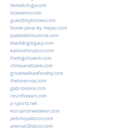
hematologa.com
lizaivanov.com
guesttinyhomes.com
home-plow-by-meyer.com
palatelatincuisine.com
blackdoglegacy.com
eatvivahouston.com
thebigshowok.com
chimeandstave.com
greatwallseafoodny.com
theloverose.com
gabriovoice.com
resinflowart.com
p-sports.net
korsairstreetwear.com
petshopallston.com
avenue26tacos.com