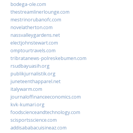
bodega-ole.com
thestreamlinerlounge.com
mestrinorubanofc.com
novelatherton.com
nassvalleygardens.net
electjohnstewart.com
omptourtravels.com
tribratanews-polreskebumen.com
rsudbayuasih.org
publikjurnalistik.org
juneteenthapparel.net
italywarm.com
journaloffinanceeconomics.com
kvk-kumari.org
foodscienceandtechnology.com
scisportsscience.com
addisababacuisineaz.com