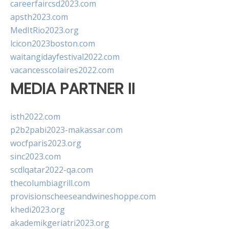
careerfaircsd2023.com
apsth2023.com
MedItRio2023.org
lcicon2023boston.com
waitangidayfestival2022.com
vacancesscolaires2022.com
MEDIA PARTNER II
isth2022.com
p2b2pabi2023-makassar.com
wocfparis2023.org
sinc2023.com
scdlqatar2022-qa.com
thecolumbiagrill.com
provisionscheeseandwineshoppe.com
khedi2023.org
akademikgeriatri2023.org