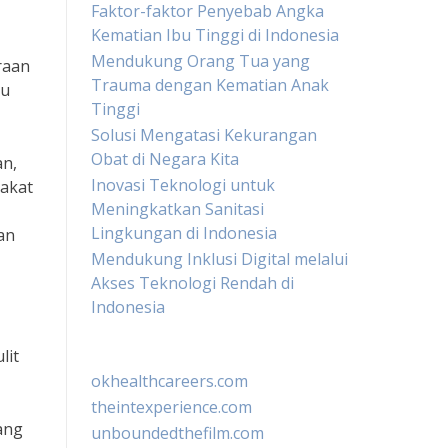
Faktor-faktor Penyebab Angka
Kematian Ibu Tinggi di Indonesia
Mendukung Orang Tua yang
raan
Trauma dengan Kematian Anak
tu
Tinggi
Solusi Mengatasi Kekurangan
Obat di Negara Kita
an,
Inovasi Teknologi untuk
rakat
Meningkatkan Sanitasi
Lingkungan di Indonesia
an
Mendukung Inklusi Digital melalui
Akses Teknologi Rendah di
Indonesia
lit
okhealthcareers.com
theintexperience.com
ang
unboundedthefilm.com