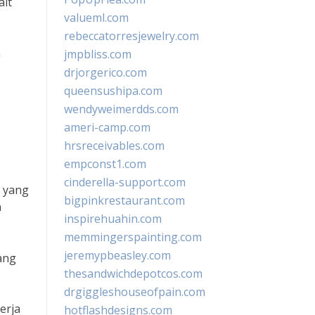
ait
valueml.com
rebeccatorresjewelry.com
n
jmpbliss.com
drjorgerico.com
queensushipa.com
wendyweimerdds.com
ameri-camp.com
hrsreceivables.com
empconst1.com
cinderella-support.com
n yang
bigpinkrestaurant.com
n
inspirehuahin.com
memmingerspainting.com
jeremypbeasley.com
ang
thesandwichdepotcos.com
drgiggleshouseofpain.com
erja
hotflashdesigns.com