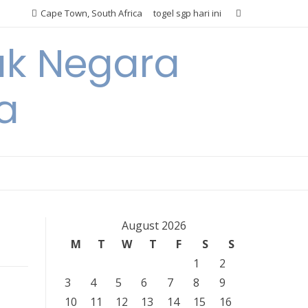
Cape Town, South Africa
togel sgp hari ini
ak Negara
a
August 2026
M
T
W
T
F
S
S
1
2
3
4
5
6
7
8
9
10
11
12
13
14
15
16