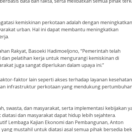
rbasis data dan fakta, serta melibatkan semua pihak terk
engatasi kemiskinan perkotaan adalah dengan meningkatka
syarakat urban. Hal ini dapat membantu meningkatkan
rja.
an Rakyat, Basoeki Hadimoeljono, “Pemerintah telah
dan pelatihan kerja untuk mengurangi kemiskinan di
rakat juga sangat diperlukan dalam upaya ini.”
faktor-faktor lain seperti akses terhadap layanan kesehata
ngan infrastruktur perkotaan yang mendukung pertumbuha
h, swasta, dan masyarakat, serta implementasi kebijakan y
 diatasi dan masyarakat dapat hidup lebih sejahtera.
kutif Lembaga Kajian Ekonomi dan Pembangunan, Anton
yang mustahil untuk diatasi asal semua pihak bersedia bek