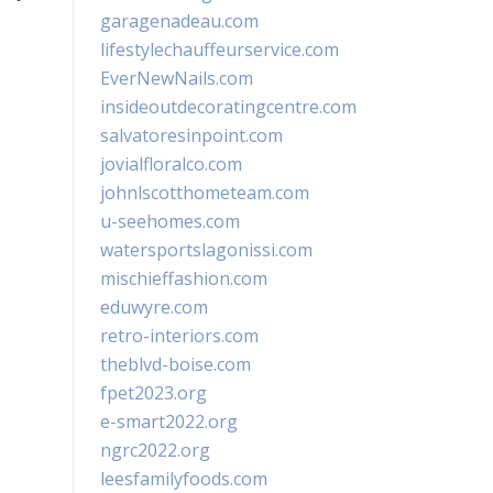
garagenadeau.com
lifestylechauffeurservice.com
EverNewNails.com
insideoutdecoratingcentre.com
salvatoresinpoint.com
jovialfloralco.com
johnlscotthometeam.com
u-seehomes.com
watersportslagonissi.com
mischieffashion.com
eduwyre.com
retro-interiors.com
theblvd-boise.com
fpet2023.org
e-smart2022.org
ngrc2022.org
leesfamilyfoods.com