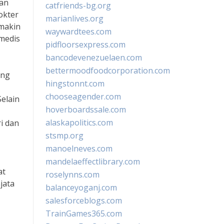
kan
catfriends-bg.org
okter
marianlives.org
emakin
waywardtees.com
medis
pidfloorsexpress.com
bancodevenezuelaen.com
bettermoodfoodcorporation.com
ang
hingstonnt.com
chooseagender.com
elain
hoverboardssale.com
alaskapolitics.com
i dan
stsmp.org
manoelneves.com
mandelaeffectlibrary.com
at
roselynns.com
jata
balanceyoganj.com
salesforceblogs.com
TrainGames365.com