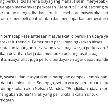
g berkualitas karena biaya yang mahal. Hal ini menyebab
alangan masyarakat perkotaan. Menurut Dr. Ani, seorang d
 perkotaan mengakibatkan kondisi kesehatan masyarakat s
 untuk membeli obat-obatan dan mendapatkan perawatan 
 terhadap kesejahteraan masyarakat, diperlukan upaya y
arakat itu sendiri. Pemerintah perlu meningkatkan akses
iptakan lapangan kerja yang layak bagi warga perkotaan. S
rikan pelatihan kerja dan membuka peluang usaha bagi
tu, masyarakat juga perlu diberdayakan agar dapat mandir
h, swasta, dan masyarakat, diharapkan dampak kemiskinan
dapat diminimalisir. Sehingga, setiap warga perkotaan dap
g diungkapkan oleh Nelson Mandela, “Pendidikan adalah sen
engubah dunia.” Inilah yang perlu kita lakukan untuk
rkotaan.