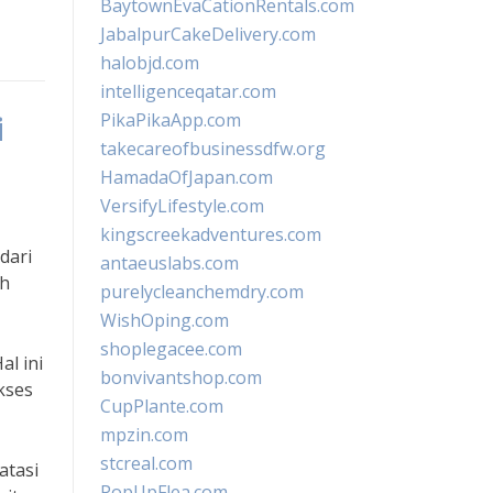
BaytownEvaCationRentals.com
JabalpurCakeDelivery.com
halobjd.com
intelligenceqatar.com
PikaPikaApp.com
i
takecareofbusinessdfw.org
HamadaOfJapan.com
VersifyLifestyle.com
kingscreekadventures.com
dari
antaeuslabs.com
ah
purelycleanchemdry.com
WishOping.com
shoplegacee.com
al ini
bonvivantshop.com
kses
CupPlante.com
mpzin.com
stcreal.com
atasi
PopUpFlea.com