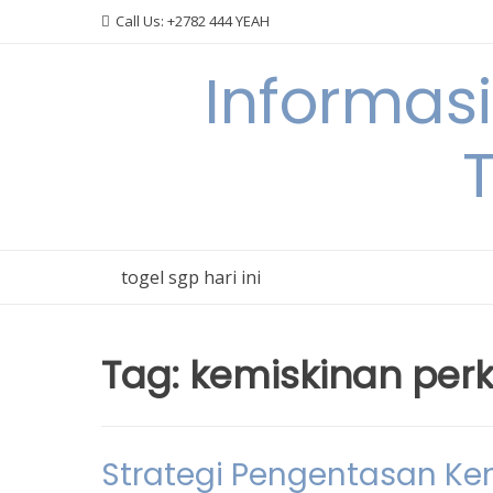
Skip
Call Us: +2782 444 YEAH
to
content
Informas
T
togel sgp hari ini
Tag:
kemiskinan per
Strategi Pengentasan Kem