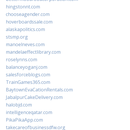
hingstonnt.com
chooseagender.com
hoverboardssale.com
alaskapolitics.com
stsmp.org
manoelneves.com
mandelaeffectlibrary.com
roselynns.com
balanceyoganj.com
salesforceblogs.com
TrainGames365.com
BaytownEvaCationRentals.com
JabalpurCakeDelivery.com
halobjd.com
intelligenceqatar.com
PikaPikaApp.com
takecareofbusinessdfw.org