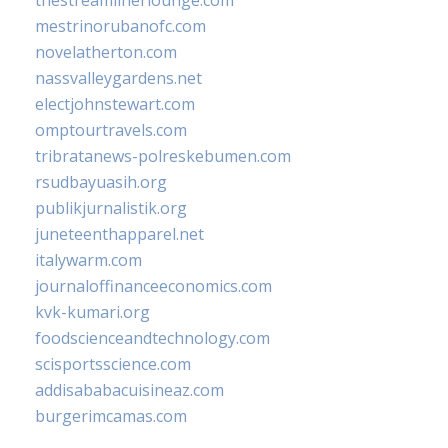
mestrinorubanofc.com
novelatherton.com
nassvalleygardens.net
electjohnstewart.com
omptourtravels.com
tribratanews-polreskebumen.com
rsudbayuasih.org
publikjurnalistik.org
juneteenthapparel.net
italywarm.com
journaloffinanceeconomics.com
kvk-kumari.org
foodscienceandtechnology.com
scisportsscience.com
addisababacuisineaz.com
burgerimcamas.com