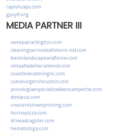
capishcaps.com
gpsyfl.org
MEDIA PARTNER III
vwrepairarlington.com
cleaningservicebaltimore-md.com
beckslandscapeandfence.com
vistaaltadelveramendi.com
coastlinecateringnc.com
cuesburgershouston.com
psicologiaespecializadaencampeche.com
dmtacos.com
crescentstreetprinting.com
hornopizza.com
driveadragster.com
hematologa.com