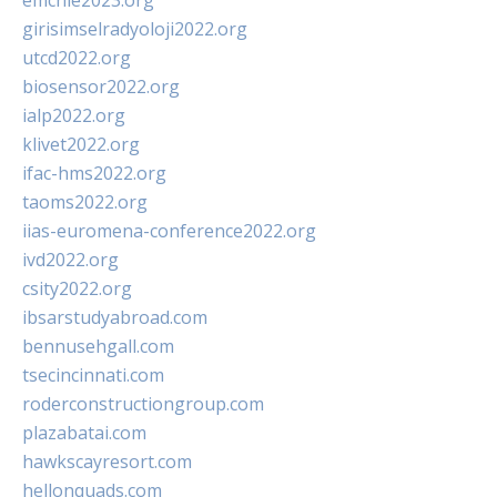
emchie2023.org
girisimselradyoloji2022.org
utcd2022.org
biosensor2022.org
ialp2022.org
klivet2022.org
ifac-hms2022.org
taoms2022.org
iias-euromena-conference2022.org
ivd2022.org
csity2022.org
ibsarstudyabroad.com
bennusehgall.com
tsecincinnati.com
roderconstructiongroup.com
plazabatai.com
hawkscayresort.com
hellonquads.com