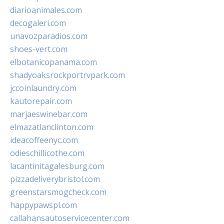
diarioanimales.com
decogaleri.com
unavozparadios.com
shoes-vert.com
elbotanicopanama.com
shadyoaksrockportrvpark.com
jccoinlaundry.com
kautorepair.com
marjaeswinebar.com
elmazatlanclinton.com
ideacoffeenyc.com
odieschillicothe.com
lacantinitagalesburg.com
pizzadeliverybristol.com
greenstarsmogcheck.com
happypawspl.com
callahansautoservicecenter.com