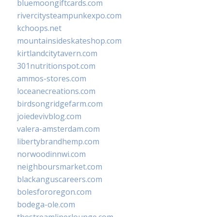
bluemoongiftcards.com
rivercitysteampunkexpo.com
kchoops.net
mountainsideskateshop.com
kirtlandcitytavern.com
301nutritionspot.com
ammos-stores.com
loceanecreations.com
birdsongridgefarm.com
joiedevivblog.com
valera-amsterdam.com
libertybrandhemp.com
norwoodinnwi.com
neighboursmarket.com
blackanguscareers.com
bolesfororegon.com
bodega-ole.com
thestreamlinerlounge.com