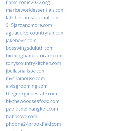
fiamc-rome2022.org
mariceworldessentials.com
lafisheriarestaurant.com
915jazzandmore.com
aguadulce-countryfair.com
jakehovis.com
bosswingsduluth.com
birminghamautocare.com
tonyscountrykitchen.com
jbellasnailspa.com
mychaihouse.com
alvisgrooming.com
thegeorginaestate.com
blythewoodseafood.com
paolosdelibangkok.com
bobacove.com
phoone24brookfield.com