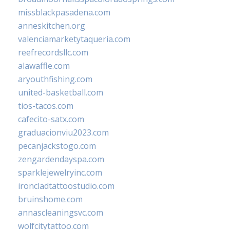
missblackpasadena.com
anneskitchen.org
valenciamarketytaqueria.com
reefrecordsllc.com
alawaffle.com
aryouthfishing.com
united-basketball.com
tios-tacos.com
cafecito-satx.com
graduacionviu2023.com
pecanjackstogo.com
zengardendayspa.com
sparklejewelryinc.com
ironcladtattoostudio.com
bruinshome.com
annascleaningsvc.com
wolfcitytattoo.com