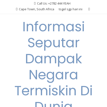
Skip
Call Us: +2782 444 YEAH
to
Cape Town, South Africa
togel sgp hari ini
content
Informasi
Seputar
Dampak
Negara
Termiskin Di
Dunia