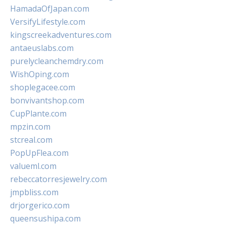
HamadaOfJapan.com
VersifyLifestyle.com
kingscreekadventures.com
antaeuslabs.com
purelycleanchemdry.com
WishOping.com
shoplegacee.com
bonvivantshop.com
CupPlante.com
mpzin.com
stcreal.com
PopUpFlea.com
valueml.com
rebeccatorresjewelry.com
jmpbliss.com
drjorgerico.com
queensushipa.com