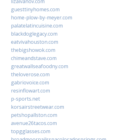
lizaivanov.com
guesttinyhomes.com
home-plow-by-meyer.com
palatelatincuisine.com
blackdoglegacy.com
eatvivahouston.com
thebigshowok.com
chimeandstave.com
greatwallseafoodny.com
theloverose.com
gabriovoice.com
resinflowart.com
p-sports.net
korsairstreetwear.com
petshopallston.com
avenue26tacos.com
topgglasses.com
broadmoornailsspacoloradosprings.com