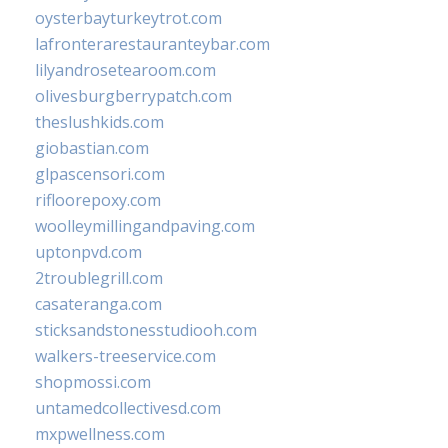
oysterbayturkeytrot.com
lafronterarestauranteybar.com
lilyandrosetearoom.com
olivesburgberrypatch.com
theslushkids.com
giobastian.com
glpascensori.com
rifloorepoxy.com
woolleymillingandpaving.com
uptonpvd.com
2troublegrill.com
casateranga.com
sticksandstonesstudiooh.com
walkers-treeservice.com
shopmossi.com
untamedcollectivesd.com
mxpwellness.com