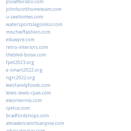
jovialfloralco.com
johnlscotthometeam.com
u-seehomes.com
watersportslagonissi.com
mischieffashion.com
eduwyre.com
retro-interiors.com
theblvd-boise.com
fpet2023.org
e-smart2022.org
ngrc2022.org
leesfamilyfoods.com
lewis-lewis-cpas.com
eleontennis.com
cyetus.com
bradfordshops.com
almadenranchsanjose.com
advocatevijay.com