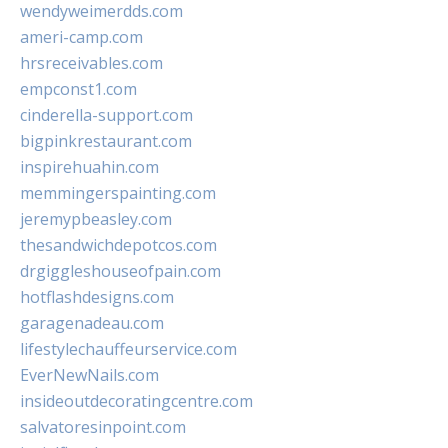
wendyweimerdds.com
ameri-camp.com
hrsreceivables.com
empconst1.com
cinderella-support.com
bigpinkrestaurant.com
inspirehuahin.com
memmingerspainting.com
jeremypbeasley.com
thesandwichdepotcos.com
drgiggleshouseofpain.com
hotflashdesigns.com
garagenadeau.com
lifestylechauffeurservice.com
EverNewNails.com
insideoutdecoratingcentre.com
salvatoresinpoint.com