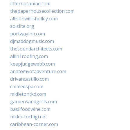
infernocanine.com
thepaperhousecollection.com
allisonwillisholley.com
solslite.org
portwayinn.com
djmaddogmusic.com
thesoundarchitects.com
allin1roofing.com
keepjudgewebb.com
anatomyofadventure.com
drivancastillo.com
cmmedspa.com
midletontkd.com
gardensandgrills.com
basilfoodwine.com
nikko-tochigi.net
caribbean-corner.com