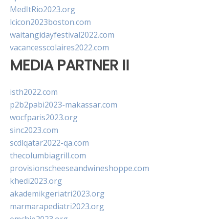
MedItRio2023.org
lcicon2023boston.com
waitangidayfestival2022.com
vacancesscolaires2022.com
MEDIA PARTNER II
isth2022.com
p2b2pabi2023-makassar.com
wocfparis2023.org
sinc2023.com
scdlqatar2022-qa.com
thecolumbiagrill.com
provisionscheeseandwineshoppe.com
khedi2023.org
akademikgeriatri2023.org
marmarapediatri2023.org