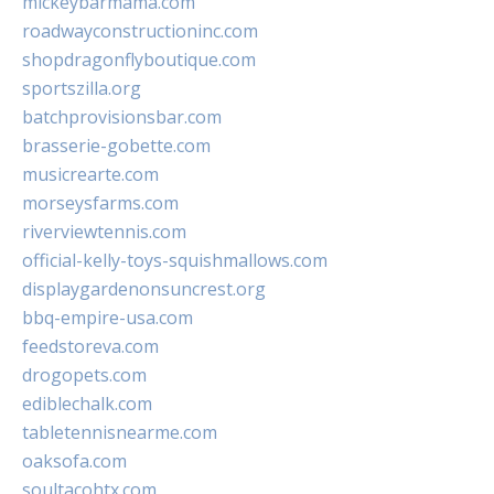
mickeybarmama.com
roadwayconstructioninc.com
shopdragonflyboutique.com
sportszilla.org
batchprovisionsbar.com
brasserie-gobette.com
musicrearte.com
morseysfarms.com
riverviewtennis.com
official-kelly-toys-squishmallows.com
displaygardenonsuncrest.org
bbq-empire-usa.com
feedstoreva.com
drogopets.com
ediblechalk.com
tabletennisnearme.com
oaksofa.com
soultacohtx.com