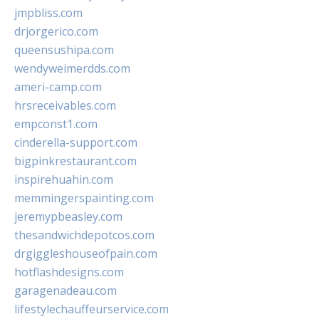
jmpbliss.com
drjorgerico.com
queensushipa.com
wendyweimerdds.com
ameri-camp.com
hrsreceivables.com
empconst1.com
cinderella-support.com
bigpinkrestaurant.com
inspirehuahin.com
memmingerspainting.com
jeremypbeasley.com
thesandwichdepotcos.com
drgiggleshouseofpain.com
hotflashdesigns.com
garagenadeau.com
lifestylechauffeurservice.com