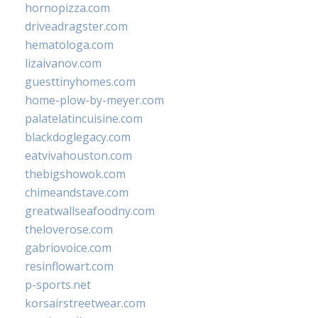
hornopizza.com
driveadragster.com
hematologa.com
lizaivanov.com
guesttinyhomes.com
home-plow-by-meyer.com
palatelatincuisine.com
blackdoglegacy.com
eatvivahouston.com
thebigshowok.com
chimeandstave.com
greatwallseafoodny.com
theloverose.com
gabriovoice.com
resinflowart.com
p-sports.net
korsairstreetwear.com