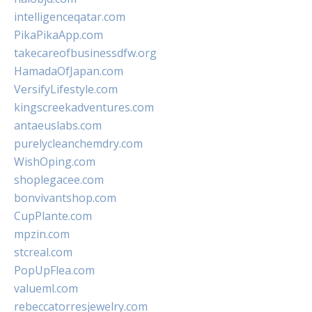
intelligenceqatar.com
PikaPikaApp.com
takecareofbusinessdfw.org
HamadaOfJapan.com
VersifyLifestyle.com
kingscreekadventures.com
antaeuslabs.com
purelycleanchemdry.com
WishOping.com
shoplegacee.com
bonvivantshop.com
CupPlante.com
mpzin.com
stcreal.com
PopUpFlea.com
valueml.com
rebeccatorresjewelry.com