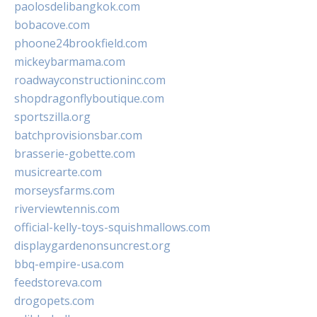
paolosdelibangkok.com
bobacove.com
phoone24brookfield.com
mickeybarmama.com
roadwayconstructioninc.com
shopdragonflyboutique.com
sportszilla.org
batchprovisionsbar.com
brasserie-gobette.com
musicrearte.com
morseysfarms.com
riverviewtennis.com
official-kelly-toys-squishmallows.com
displaygardenonsuncrest.org
bbq-empire-usa.com
feedstoreva.com
drogopets.com