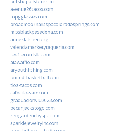
petshopallston.com
avenue26tacos.com
topgglasses.com
broadmoornailsspacoloradosprings.com
missblackpasadena.com
anneskitchen.org
valenciamarketytaqueria.com
reefrecordsllc.com
alawaffle.com
aryouthfishing.com
united-basketball.com
tios-tacos.com
cafecito-satx.com
graduacionviu2023.com
pecanjackstogo.com
zengardendayspa.com
sparklejewelryinc.com
ironcladtattoostudio.com