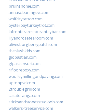
bruinshome.com
annascleaningsvc.com
wolfcitytattoo.com
oysterbayturkeytrot.com
lafronterarestauranteybar.com
lilyandrosetearoom.com
olivesburgberrypatch.com
theslushkids.com
giobastian.com
glpascensori.com
rifloorepoxy.com
woolleymillingandpaving.com
uptonpvd.com
2troublegrill.com
casateranga.com
sticksandstonesstudiooh.com
walkers-treeservice.com