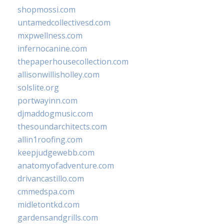
shopmossi.com
untamedcollectivesd.com
mxpwellness.com
infernocanine.com
thepaperhousecollection.com
allisonwillisholley.com
solslite.org
portwayinn.com
djmaddogmusic.com
thesoundarchitects.com
allin1roofing.com
keepjudgewebb.com
anatomyofadventure.com
drivancastillo.com
cmmedspa.com
midletontkd.com
gardensandgrills.com