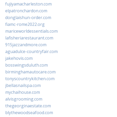
fujiyamacharleston.com
elpatronchardon.com
donglaishun-order.com
fiamc-rome2022.org
mariceworldessentials.com
lafisheriarestaurant.com
915jazzandmore.com
aguadulce-countryfair.com
jakehovis.com
bosswingsduluth.com
birminghamautocare.com
tonyscountrykitchen.com
jbellasnailspa.com
mychaihouse.com
alvisgrooming.com
thegeorginaestate.com
blythewoodseafood.com