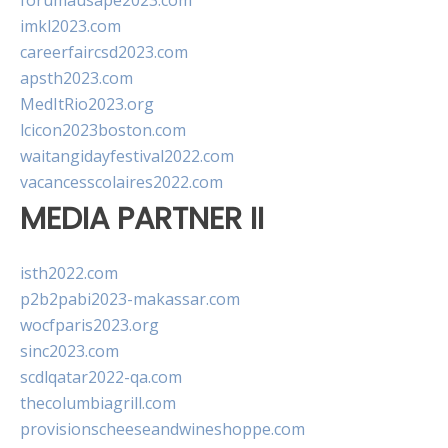
forumausape2023.com
imkl2023.com
careerfaircsd2023.com
apsth2023.com
MedItRio2023.org
lcicon2023boston.com
waitangidayfestival2022.com
vacancesscolaires2022.com
MEDIA PARTNER II
isth2022.com
p2b2pabi2023-makassar.com
wocfparis2023.org
sinc2023.com
scdlqatar2022-qa.com
thecolumbiagrill.com
provisionscheeseandwineshoppe.com