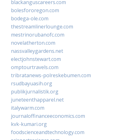
blackanguscareers.com
bolesfororegon.com
bodega-ole.com
thestreamlinerlounge.com
mestrinorubanofc.com
novelatherton.com
nassvalleygardens.net
electjohnstewart.com
omptourtravels.com
tribratanews-polreskebumen.com
rsudbayuasih.org
publikjurnalistik.org
juneteenthapparel.net
italywarm.com
journaloffinanceeconomics.com
kvk-kumari.org
foodscienceandtechnology.com