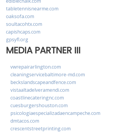
ediblechalk.com
tabletennisnearme.com
oaksofa.com
soultacohtx.com
capishcaps.com
gpsyfl.org
MEDIA PARTNER III
vwrepairarlington.com
cleaningservicebaltimore-md.com
beckslandscapeandfence.com
vistaaltadelveramendi.com
coastlinecateringnc.com
cuesburgershouston.com
psicologiaespecializadaencampeche.com
dmtacos.com
crescentstreetprinting.com