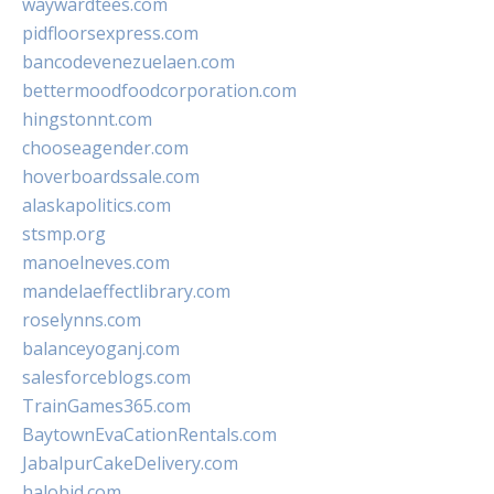
waywardtees.com
pidfloorsexpress.com
bancodevenezuelaen.com
bettermoodfoodcorporation.com
hingstonnt.com
chooseagender.com
hoverboardssale.com
alaskapolitics.com
stsmp.org
manoelneves.com
mandelaeffectlibrary.com
roselynns.com
balanceyoganj.com
salesforceblogs.com
TrainGames365.com
BaytownEvaCationRentals.com
JabalpurCakeDelivery.com
halobjd.com