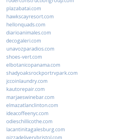
roderconstructiongroup.com
plazabatai.com
hawkscayresort.com
hellonquads.com
diarioanimales.com
decogaleri.com
unavozparadios.com
shoes-vert.com
elbotanicopanama.com
shadyoaksrockportrvpark.com
jccoinlaundry.com
kautorepair.com
marjaeswinebar.com
elmazatlanclinton.com
ideacoffeenyc.com
odieschillicothe.com
lacantinitagalesburg.com
pizzadeliverybristol.com