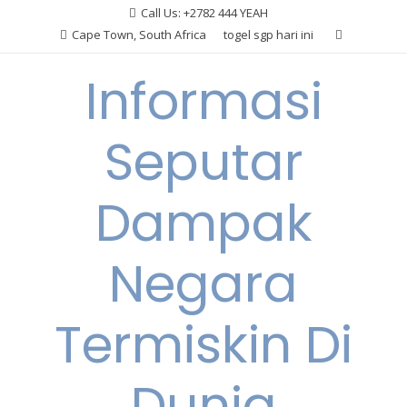
Skip
Call Us: +2782 444 YEAH
to
Cape Town, South Africa
togel sgp hari ini
content
Informasi
Seputar
Dampak
Negara
Termiskin Di
Dunia