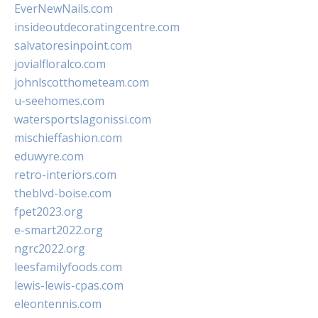
EverNewNails.com
insideoutdecoratingcentre.com
salvatoresinpoint.com
jovialfloralco.com
johnlscotthometeam.com
u-seehomes.com
watersportslagonissi.com
mischieffashion.com
eduwyre.com
retro-interiors.com
theblvd-boise.com
fpet2023.org
e-smart2022.org
ngrc2022.org
leesfamilyfoods.com
lewis-lewis-cpas.com
eleontennis.com