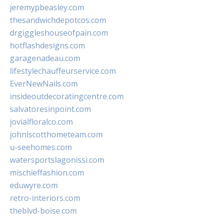
jeremypbeasley.com
thesandwichdepotcos.com
drgiggleshouseofpain.com
hotflashdesigns.com
garagenadeau.com
lifestylechauffeurservice.com
EverNewNails.com
insideoutdecoratingcentre.com
salvatoresinpoint.com
jovialfloralco.com
johnlscotthometeam.com
u-seehomes.com
watersportslagonissi.com
mischieffashion.com
eduwyre.com
retro-interiors.com
theblvd-boise.com