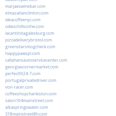
marjaeswinebar.com
elmazatlanclinton.com
ideacoffeenyc.com
odieschillicothe.com
lacantinitagalesburg.com
pizzadeliverybristol.com
greenstarsmogcheck.com
happypawspl.com
callahansautoservicecenter.com
georgiascornermarket.com
perfectfit24-7.com
portugalprivatedriver.com
von-racer.com
coffeeshopcharleston.com
salon104mainstreet.com
alkaspringswater.com
318mainstreet8h.com