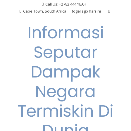
Skip
Call Us: +2782 444 YEAH
to
Cape Town, South Africa
togel sgp hari ini
content
Informasi
Seputar
Dampak
Negara
Termiskin Di
Dunia