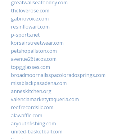
greatwallseafoodny.com
theloverose.com
gabriovoice.com
resinflowart.com
p-sports.net
korsairstreetwear.com
petshopallston.com
avenue26tacos.com
topgglasses.com
broadmoornailsspacoloradosprings.com
missblackpasadena.com
anneskitchen.org
valenciamarketytaqueria.com
reefrecordsllc.com
alawaffle.com
aryouthfishing.com
united-basketball.com