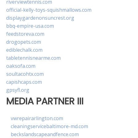
riverviewtennis.com
official-kelly-toys-squishmallows.com
displaygardenonsuncrest.org
bbq-empire-usa.com
feedstoreva.com
drogopets.com
ediblechalk.com
tabletennisnearme.com
oaksofa.com
soultacohtx.com
capishcaps.com
gpsyfl.org
MEDIA PARTNER III
vwrepairarlington.com
cleaningservicebaltimore-md.com
beckslandscapeandfence.com