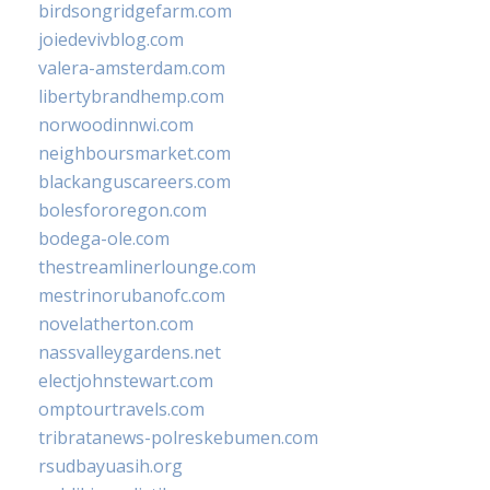
birdsongridgefarm.com
joiedevivblog.com
valera-amsterdam.com
libertybrandhemp.com
norwoodinnwi.com
neighboursmarket.com
blackanguscareers.com
bolesfororegon.com
bodega-ole.com
thestreamlinerlounge.com
mestrinorubanofc.com
novelatherton.com
nassvalleygardens.net
electjohnstewart.com
omptourtravels.com
tribratanews-polreskebumen.com
rsudbayuasih.org