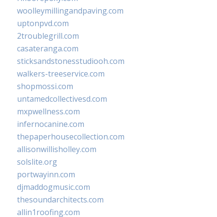
woolleymillingandpaving.com
uptonpvd.com
2troublegrill.com
casateranga.com
sticksandstonesstudiooh.com
walkers-treeservice.com
shopmossi.com
untamedcollectivesd.com
mxpwellness.com
infernocanine.com
thepaperhousecollection.com
allisonwillisholley.com
solslite.org
portwayinn.com
djmaddogmusic.com
thesoundarchitects.com
allin1roofing.com