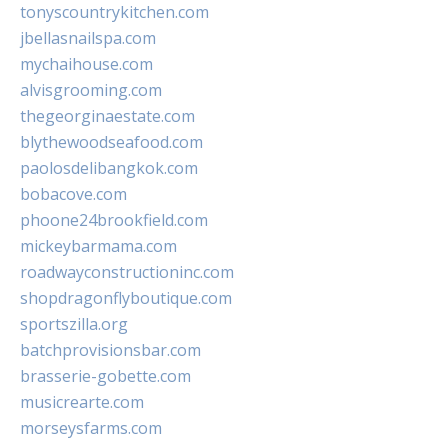
tonyscountrykitchen.com
jbellasnailspa.com
mychaihouse.com
alvisgrooming.com
thegeorginaestate.com
blythewoodseafood.com
paolosdelibangkok.com
bobacove.com
phoone24brookfield.com
mickeybarmama.com
roadwayconstructioninc.com
shopdragonflyboutique.com
sportszilla.org
batchprovisionsbar.com
brasserie-gobette.com
musicrearte.com
morseysfarms.com