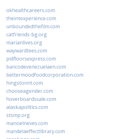
okhealthcareers.com
theintexperience.com
unboundedthefilm.com
catfriends-bg.org
marianlives.org
waywardtees.com
pidfloorsexpress.com
bancodevenezuelaen.com
bettermoodfoodcorporation.com
hingstonnt.com
chooseagender.com
hoverboardssale.com
alaskapolitics.com
stsmp.org
manoelneves.com
mandelaeffectlibrary.com