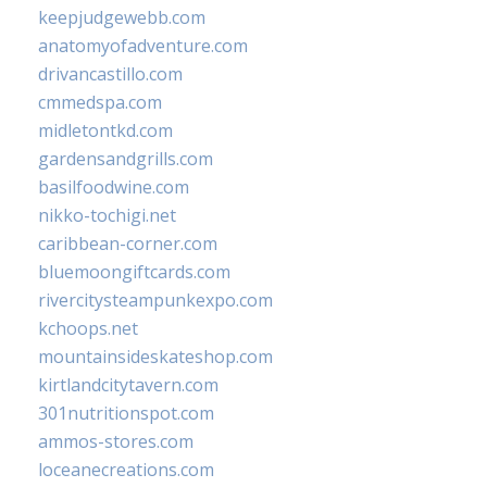
keepjudgewebb.com
anatomyofadventure.com
drivancastillo.com
cmmedspa.com
midletontkd.com
gardensandgrills.com
basilfoodwine.com
nikko-tochigi.net
caribbean-corner.com
bluemoongiftcards.com
rivercitysteampunkexpo.com
kchoops.net
mountainsideskateshop.com
kirtlandcitytavern.com
301nutritionspot.com
ammos-stores.com
loceanecreations.com