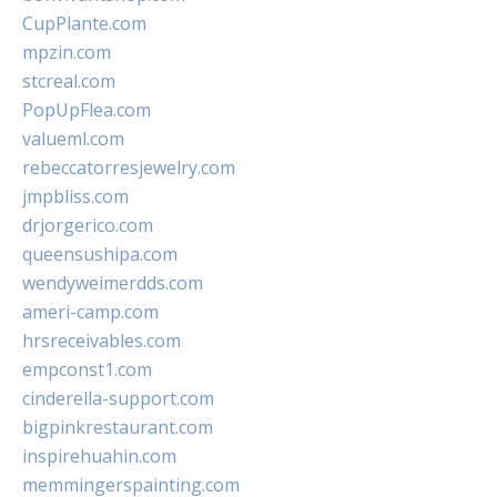
CupPlante.com
mpzin.com
stcreal.com
PopUpFlea.com
valueml.com
rebeccatorresjewelry.com
jmpbliss.com
drjorgerico.com
queensushipa.com
wendyweimerdds.com
ameri-camp.com
hrsreceivables.com
empconst1.com
cinderella-support.com
bigpinkrestaurant.com
inspirehuahin.com
memmingerspainting.com