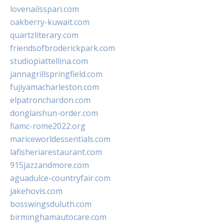
lovenailsspari.com
oakberry-kuwait.com
quartzliterary.com
friendsofbroderickpark.com
studiopiattellina.com
jannagrillspringfield.com
fujiyamacharleston.com
elpatronchardon.com
donglaishun-order.com
fiamc-rome2022.org
mariceworldessentials.com
lafisheriarestaurant.com
915jazzandmore.com
aguadulce-countryfair.com
jakehovis.com
bosswingsduluth.com
birminghamautocare.com