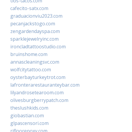
tios-tacos.com
cafecito-satx.com
graduacionviu2023.com
pecanjackstogo.com
zengardendayspa.com
sparklejewelryinc.com
ironcladtattoostudio.com
bruinshome.com
annascleaningsvc.com
wolfcitytattoo.com
oysterbayturkeytrot.com
lafronterarestauranteybar.com
lilyandrosetearoom.com
olivesburgberrypatch.com
theslushkids.com
giobastian.com
glpascensori.com
rifloorepoxy.com