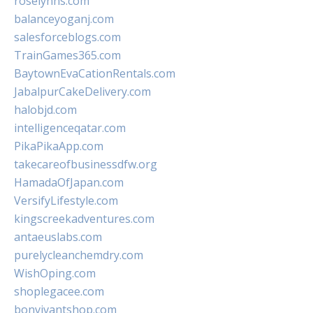
roselynns.com
balanceyoganj.com
salesforceblogs.com
TrainGames365.com
BaytownEvaCationRentals.com
JabalpurCakeDelivery.com
halobjd.com
intelligenceqatar.com
PikaPikaApp.com
takecareofbusinessdfw.org
HamadaOfJapan.com
VersifyLifestyle.com
kingscreekadventures.com
antaeuslabs.com
purelycleanchemdry.com
WishOping.com
shoplegacee.com
bonvivantshop.com