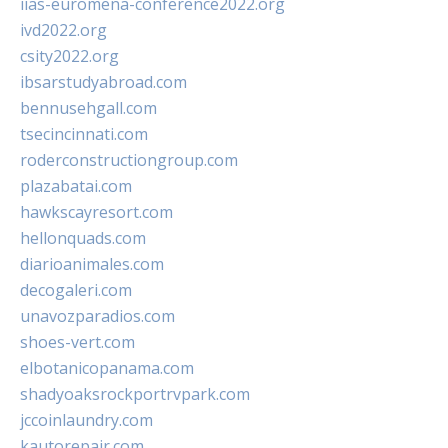
iias-euromena-conference2022.org
ivd2022.org
csity2022.org
ibsarstudyabroad.com
bennusehgall.com
tsecincinnati.com
roderconstructiongroup.com
plazabatai.com
hawkscayresort.com
hellonquads.com
diarioanimales.com
decogaleri.com
unavozparadios.com
shoes-vert.com
elbotanicopanama.com
shadyoaksrockportrvpark.com
jccoinlaundry.com
kautorepair.com