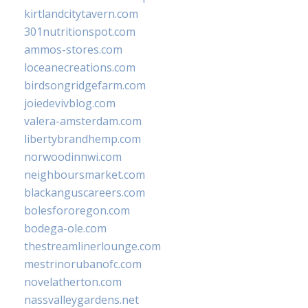
kirtlandcitytavern.com
301nutritionspot.com
ammos-stores.com
loceanecreations.com
birdsongridgefarm.com
joiedevivblog.com
valera-amsterdam.com
libertybrandhemp.com
norwoodinnwi.com
neighboursmarket.com
blackanguscareers.com
bolesfororegon.com
bodega-ole.com
thestreamlinerlounge.com
mestrinorubanofc.com
novelatherton.com
nassvalleygardens.net