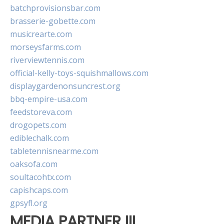
batchprovisionsbar.com
brasserie-gobette.com
musicrearte.com
morseysfarms.com
riverviewtennis.com
official-kelly-toys-squishmallows.com
displaygardenonsuncrest.org
bbq-empire-usa.com
feedstoreva.com
drogopets.com
ediblechalk.com
tabletennisnearme.com
oaksofa.com
soultacohtx.com
capishcaps.com
gpsyfl.org
MEDIA PARTNER III