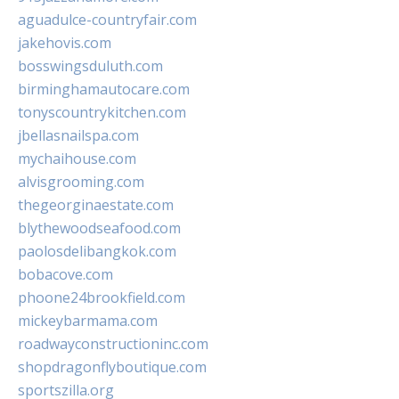
aguadulce-countryfair.com
jakehovis.com
bosswingsduluth.com
birminghamautocare.com
tonyscountrykitchen.com
jbellasnailspa.com
mychaihouse.com
alvisgrooming.com
thegeorginaestate.com
blythewoodseafood.com
paolosdelibangkok.com
bobacove.com
phoone24brookfield.com
mickeybarmama.com
roadwayconstructioninc.com
shopdragonflyboutique.com
sportszilla.org