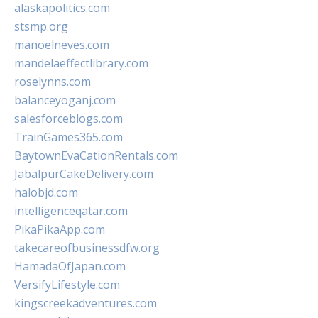
alaskapolitics.com
stsmp.org
manoelneves.com
mandelaeffectlibrary.com
roselynns.com
balanceyoganj.com
salesforceblogs.com
TrainGames365.com
BaytownEvaCationRentals.com
JabalpurCakeDelivery.com
halobjd.com
intelligenceqatar.com
PikaPikaApp.com
takecareofbusinessdfw.org
HamadaOfJapan.com
VersifyLifestyle.com
kingscreekadventures.com