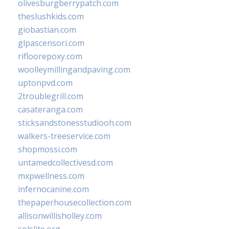
olivesburgberrypatch.com
theslushkids.com
giobastian.com
glpascensori.com
rifloorepoxy.com
woolleymillingandpaving.com
uptonpvd.com
2troublegrill.com
casateranga.com
sticksandstonesstudiooh.com
walkers-treeservice.com
shopmossi.com
untamedcollectivesd.com
mxpwellness.com
infernocanine.com
thepaperhousecollection.com
allisonwillisholley.com
solslite.org