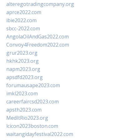
alteregotradingcompany.org
aprce2022.com
ibie2022.com
sbcc-2022.com
AngolaOilAndGas2022.com
Convoy4Freedom2022.com
grur2023.org
hkhk2023.org
napm2023.org
apsdfd2023.org
forumausape2023.com
imkl2023.com
careerfaircsd2023.com
apsth2023.com
MedItRio2023.org
lcicon2023boston.com
waitangidayfestival2022.com