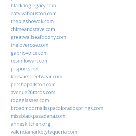
blackdoglegacy.com
eatvivahouston.com
thebigshowok.com
chimeandstave.com
greatwallseafoodny.com
theloverose.com
gabriovoice.com
resinflowart.com
p-sports.net
korsairstreetwear.com
petshopallston.com
avenue26tacos.com
topgglasses.com
broadmoornailsspacoloradosprings.com
missblackpasadena.com
anneskitchen.org
valenciamarketytaqueria.com