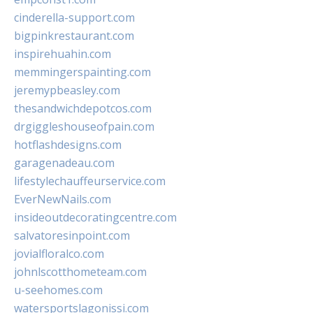
cinderella-support.com
bigpinkrestaurant.com
inspirehuahin.com
memmingerspainting.com
jeremypbeasley.com
thesandwichdepotcos.com
drgiggleshouseofpain.com
hotflashdesigns.com
garagenadeau.com
lifestylechauffeurservice.com
EverNewNails.com
insideoutdecoratingcentre.com
salvatoresinpoint.com
jovialfloralco.com
johnlscotthometeam.com
u-seehomes.com
watersportslagonissi.com