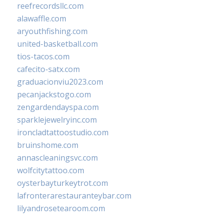
reefrecordsllc.com
alawaffle.com
aryouthfishing.com
united-basketball.com
tios-tacos.com
cafecito-satx.com
graduacionviu2023.com
pecanjackstogo.com
zengardendayspa.com
sparklejewelryinc.com
ironcladtattoostudio.com
bruinshome.com
annascleaningsvc.com
wolfcitytattoo.com
oysterbayturkeytrot.com
lafronterarestauranteybar.com
lilyandrosetearoom.com