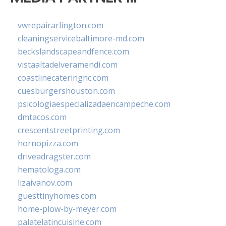
vwrepairarlington.com
cleaningservicebaltimore-md.com
beckslandscapeandfence.com
vistaaltadelveramendi.com
coastlinecateringnc.com
cuesburgershouston.com
psicologiaespecializadaencampeche.com
dmtacos.com
crescentstreetprinting.com
hornopizza.com
driveadragster.com
hematologa.com
lizaivanov.com
guesttinyhomes.com
home-plow-by-meyer.com
palatelatincuisine.com