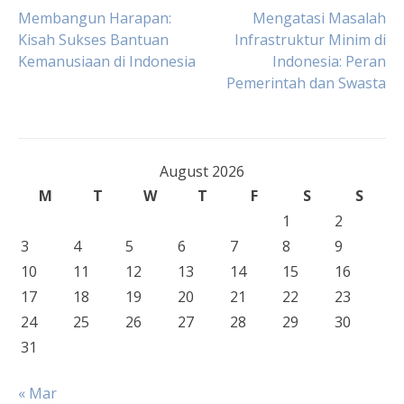
Post
Membangun Harapan:
Mengatasi Masalah
Kisah Sukses Bantuan
Infrastruktur Minim di
Kemanusiaan di Indonesia
Indonesia: Peran
navigation
Pemerintah dan Swasta
August 2026
M
T
W
T
F
S
S
1
2
3
4
5
6
7
8
9
10
11
12
13
14
15
16
17
18
19
20
21
22
23
24
25
26
27
28
29
30
31
« Mar