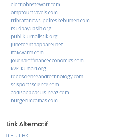
electjohnstewart.com
omptourtravels.com
tribratanews-polreskebumen.com
rsudbayuasih.org
publikjurnalistik.org
juneteenthapparel.net
italywarm.com
journaloffinanceeconomics.com
kvk-kumari.org
foodscienceandtechnology.com
scisportsscience.com
addisababacuisineaz.com
burgerimcamas.com
Link Alternatif
Result HK