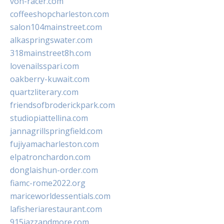
von-racer.com
coffeeshopcharleston.com
salon104mainstreet.com
alkaspringswater.com
318mainstreet8h.com
lovenailsspari.com
oakberry-kuwait.com
quartzliterary.com
friendsofbroderickpark.com
studiopiattellina.com
jannagrillspringfield.com
fujiyamacharleston.com
elpatronchardon.com
donglaishun-order.com
fiamc-rome2022.org
mariceworldessentials.com
lafisheriarestaurant.com
915jazzandmore.com