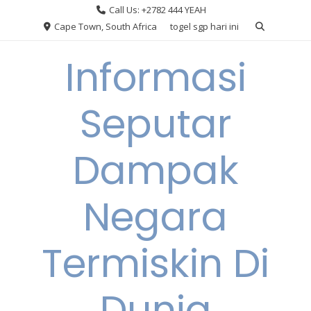
Skip
Call Us: +2782 444 YEAH
to
Cape Town, South Africa
togel sgp hari ini
content
Informasi
Seputar
Dampak
Negara
Termiskin Di
Dunia