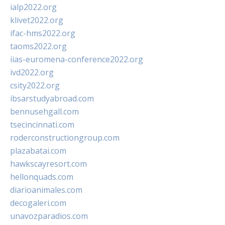
ialp2022.org
klivet2022.org
ifac-hms2022.org
taoms2022.org
iias-euromena-conference2022.org
ivd2022.org
csity2022.org
ibsarstudyabroad.com
bennusehgall.com
tsecincinnati.com
roderconstructiongroup.com
plazabatai.com
hawkscayresort.com
hellonquads.com
diarioanimales.com
decogaleri.com
unavozparadios.com