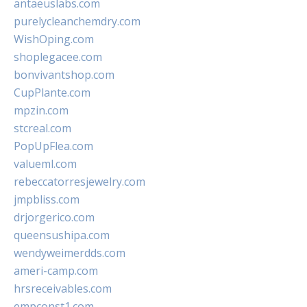
antaeuslabs.com
purelycleanchemdry.com
WishOping.com
shoplegacee.com
bonvivantshop.com
CupPlante.com
mpzin.com
stcreal.com
PopUpFlea.com
valueml.com
rebeccatorresjewelry.com
jmpbliss.com
drjorgerico.com
queensushipa.com
wendyweimerdds.com
ameri-camp.com
hrsreceivables.com
empconst1.com