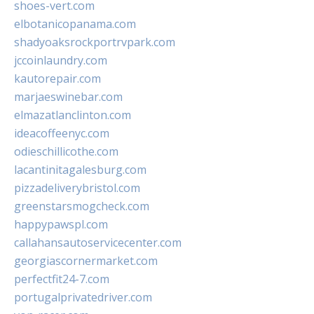
shoes-vert.com
elbotanicopanama.com
shadyoaksrockportrvpark.com
jccoinlaundry.com
kautorepair.com
marjaeswinebar.com
elmazatlanclinton.com
ideacoffeenyc.com
odieschillicothe.com
lacantinitagalesburg.com
pizzadeliverybristol.com
greenstarsmogcheck.com
happypawspl.com
callahansautoservicecenter.com
georgiascornermarket.com
perfectfit24-7.com
portugalprivatedriver.com