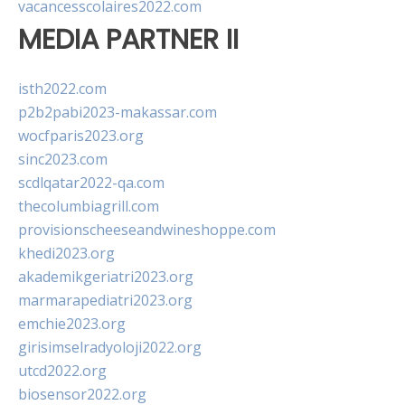
vacancesscolaires2022.com
MEDIA PARTNER II
isth2022.com
p2b2pabi2023-makassar.com
wocfparis2023.org
sinc2023.com
scdlqatar2022-qa.com
thecolumbiagrill.com
provisionscheeseandwineshoppe.com
khedi2023.org
akademikgeriatri2023.org
marmarapediatri2023.org
emchie2023.org
girisimselradyoloji2022.org
utcd2022.org
biosensor2022.org