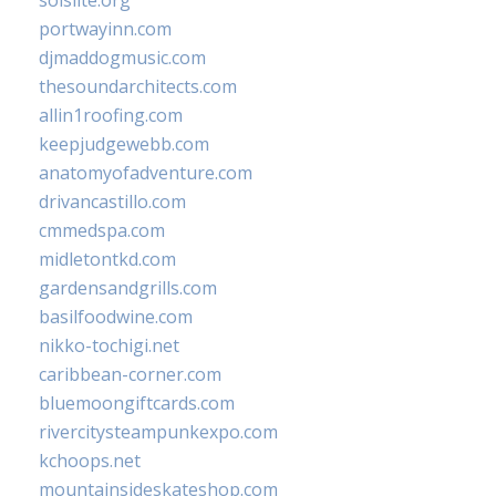
portwayinn.com
djmaddogmusic.com
thesoundarchitects.com
allin1roofing.com
keepjudgewebb.com
anatomyofadventure.com
drivancastillo.com
cmmedspa.com
midletontkd.com
gardensandgrills.com
basilfoodwine.com
nikko-tochigi.net
caribbean-corner.com
bluemoongiftcards.com
rivercitysteampunkexpo.com
kchoops.net
mountainsideskateshop.com