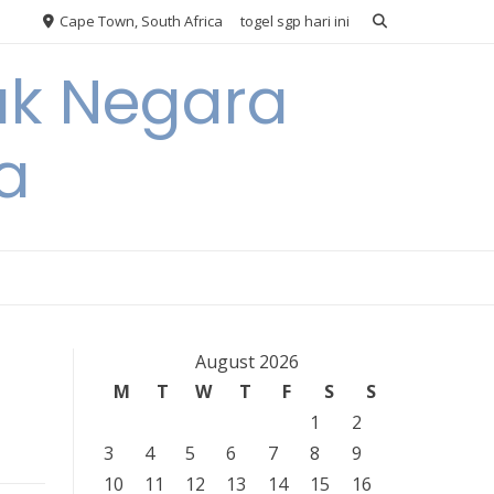
Cape Town, South Africa
togel sgp hari ini
ak Negara
a
August 2026
M
T
W
T
F
S
S
1
2
3
4
5
6
7
8
9
10
11
12
13
14
15
16