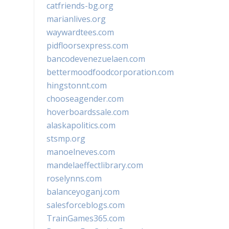
catfriends-bg.org
marianlives.org
waywardtees.com
pidfloorsexpress.com
bancodevenezuelaen.com
bettermoodfoodcorporation.com
hingstonnt.com
chooseagender.com
hoverboardssale.com
alaskapolitics.com
stsmp.org
manoelneves.com
mandelaeffectlibrary.com
roselynns.com
balanceyoganj.com
salesforceblogs.com
TrainGames365.com