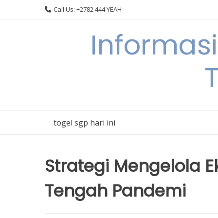
Skip
Call Us: +2782 444 YEAH
to
content
Informas
T
togel sgp hari ini
Strategi Mengelola 
Tengah Pandemi