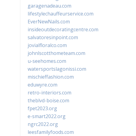
garagenadeau.com
lifestylechauffeurservice.com
EverNewNails.com
insideoutdecoratingcentre.com
salvatoresinpoint.com
jovialfloralco.com
johnlscotthometeam.com
u-seehomes.com
watersportslagonissi.com
mischieffashion.com
eduwyre.com
retro-interiors.com
theblvd-boise.com
fpet2023.org
e-smart2022.org
ngrc2022.org
leesfamilyfoods.com