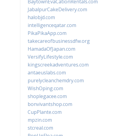
BaytownEvaCationRentals.com
JabalpurCakeDelivery.com
halobjd.com
intelligenceqatar.com
PikaPikaApp.com
takecareofbusinessdfw.org
HamadaOfJapan.com
VersifyLifestyle.com
kingscreekadventures.com
antaeuslabs.com
purelycleanchemdry.com
WishOping.com
shoplegacee.com
bonvivantshop.com
CupPlante.com
mpzin.com
stcreal.com
PopUpFlea.com