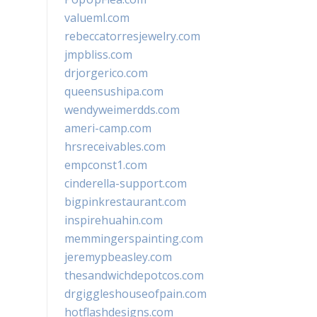
valueml.com
rebeccatorresjewelry.com
jmpbliss.com
drjorgerico.com
queensushipa.com
wendyweimerdds.com
ameri-camp.com
hrsreceivables.com
empconst1.com
cinderella-support.com
bigpinkrestaurant.com
inspirehuahin.com
memmingerspainting.com
jeremypbeasley.com
thesandwichdepotcos.com
drgiggleshouseofpain.com
hotflashdesigns.com