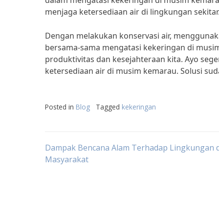
dalam mengatasi kekeringan di musim kemara
menjaga ketersediaan air di lingkungan sekitar
Dengan melakukan konservasi air, menggunaka
bersama-sama mengatasi kekeringan di musi
produktivitas dan kesejahteraan kita. Ayo se
ketersediaan air di musim kemarau. Solusi su
Posted in
Blog
Tagged
kekeringan
Post
Dampak Bencana Alam Terhadap Lingkungan 
Masyarakat
navigation