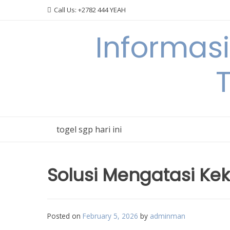
Skip
Call Us: +2782 444 YEAH
to
content
Informas
T
togel sgp hari ini
Solusi Mengatasi Ke
Posted on
February 5, 2026
by
adminman