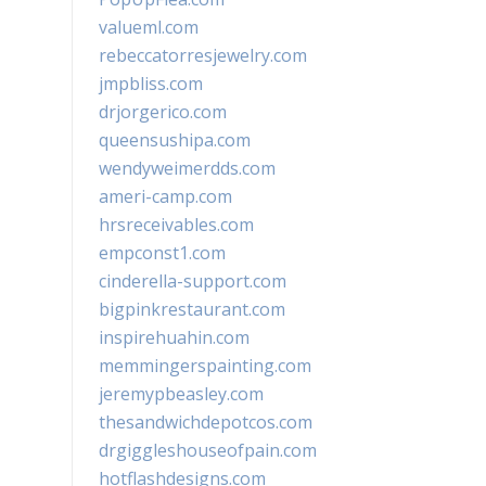
valueml.com
rebeccatorresjewelry.com
jmpbliss.com
drjorgerico.com
queensushipa.com
wendyweimerdds.com
ameri-camp.com
hrsreceivables.com
empconst1.com
cinderella-support.com
bigpinkrestaurant.com
inspirehuahin.com
memmingerspainting.com
jeremypbeasley.com
thesandwichdepotcos.com
drgiggleshouseofpain.com
hotflashdesigns.com