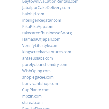
BaytownEvaCationRentals.com
JabalpurCakeDelivery.com
halobjd.com
intelligenceqatar.com
PikaPikaApp.com
takecareofbusinessdfw.org
HamadaOfJapan.com
VersifyLifestyle.com
kingscreekadventures.com
antaeuslabs.com
purelycleanchemdry.com
WishOping.com
shoplegacee.com
bonvivantshop.com
CupPlante.com
mpzin.com
stcreal.com
PopUpFlea.com