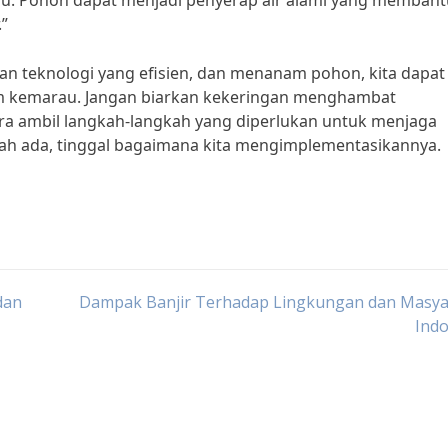
u. Pohon dapat menjadi penyerap air alami yang membant
.”
n teknologi yang efisien, dan menanam pohon, kita dapat
m kemarau. Jangan biarkan kekeringan menghambat
gera ambil langkah-langkah yang diperlukan untuk menjaga
dah ada, tinggal bagaimana kita mengimplementasikannya.
dan
Dampak Banjir Terhadap Lingkungan dan Masya
Indo