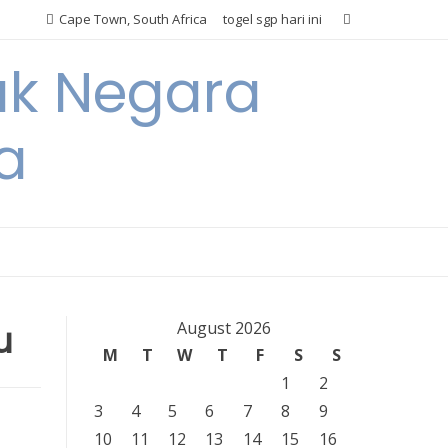
Cape Town, South Africa
togel sgp hari ini
ak Negara
a
u
August 2026
M
T
W
T
F
S
S
1
2
3
4
5
6
7
8
9
10
11
12
13
14
15
16