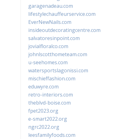
garagenadeau.com
lifestylechauffeurservice.com
EverNewNails.com
insideoutdecoratingcentre.com
salvatoresinpoint.com
jovialfloralco.com
johnlscotthometeam.com
u-seehomes.com
watersportslagonissi.com
mischieffashion.com
eduwyre.com
retro-interiors.com
theblvd-boise.com
fpet2023.org
e-smart2022.org
ngrc2022.org
leesfamilyfoods.com