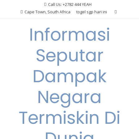
Skip
Call Us: +2782 444 YEAH
to
Cape Town, South Africa
togel sgp hari ini
content
Informasi
Seputar
Dampak
Negara
Termiskin Di
Dunia