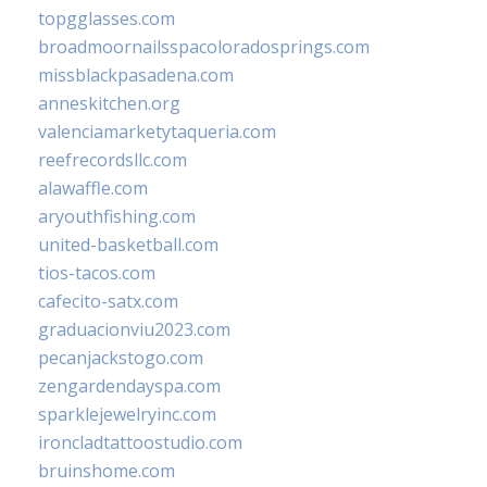
topgglasses.com
broadmoornailsspacoloradosprings.com
missblackpasadena.com
anneskitchen.org
valenciamarketytaqueria.com
reefrecordsllc.com
alawaffle.com
aryouthfishing.com
united-basketball.com
tios-tacos.com
cafecito-satx.com
graduacionviu2023.com
pecanjackstogo.com
zengardendayspa.com
sparklejewelryinc.com
ironcladtattoostudio.com
bruinshome.com