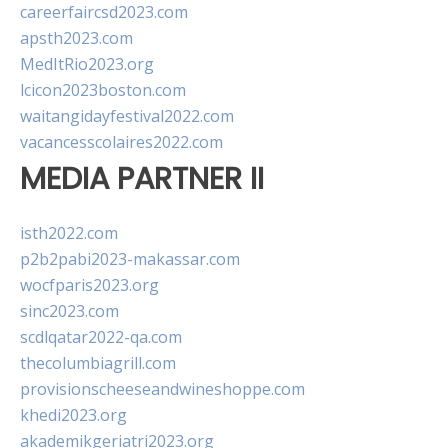
careerfaircsd2023.com
apsth2023.com
MedItRio2023.org
lcicon2023boston.com
waitangidayfestival2022.com
vacancesscolaires2022.com
MEDIA PARTNER II
isth2022.com
p2b2pabi2023-makassar.com
wocfparis2023.org
sinc2023.com
scdlqatar2022-qa.com
thecolumbiagrill.com
provisionscheeseandwineshoppe.com
khedi2023.org
akademikgeriatri2023.org