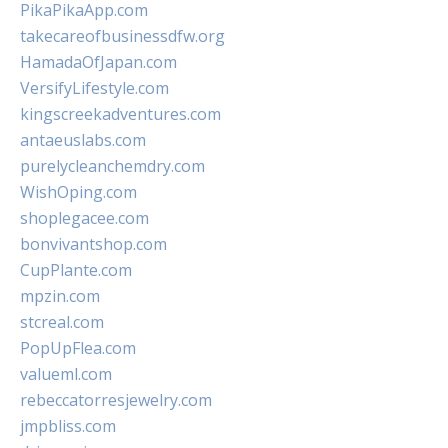
PikaPikaApp.com
takecareofbusinessdfw.org
HamadaOfJapan.com
VersifyLifestyle.com
kingscreekadventures.com
antaeuslabs.com
purelycleanchemdry.com
WishOping.com
shoplegacee.com
bonvivantshop.com
CupPlante.com
mpzin.com
stcreal.com
PopUpFlea.com
valueml.com
rebeccatorresjewelry.com
jmpbliss.com