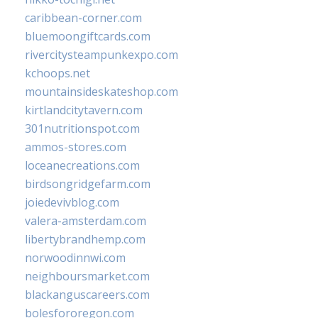
caribbean-corner.com
bluemoongiftcards.com
rivercitysteampunkexpo.com
kchoops.net
mountainsideskateshop.com
kirtlandcitytavern.com
301nutritionspot.com
ammos-stores.com
loceanecreations.com
birdsongridgefarm.com
joiedevivblog.com
valera-amsterdam.com
libertybrandhemp.com
norwoodinnwi.com
neighboursmarket.com
blackanguscareers.com
bolesfororegon.com