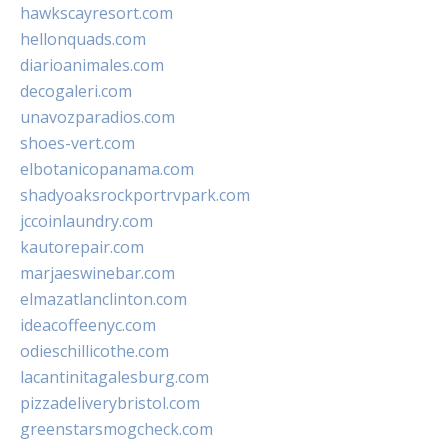
hawkscayresort.com
hellonquads.com
diarioanimales.com
decogaleri.com
unavozparadios.com
shoes-vert.com
elbotanicopanama.com
shadyoaksrockportrvpark.com
jccoinlaundry.com
kautorepair.com
marjaeswinebar.com
elmazatlanclinton.com
ideacoffeenyc.com
odieschillicothe.com
lacantinitagalesburg.com
pizzadeliverybristol.com
greenstarsmogcheck.com