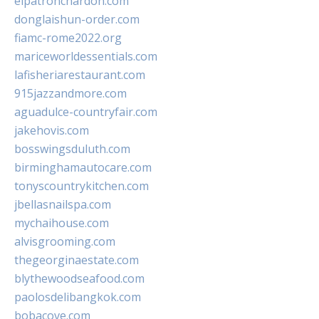
elpatronchardon.com
donglaishun-order.com
fiamc-rome2022.org
mariceworldessentials.com
lafisheriarestaurant.com
915jazzandmore.com
aguadulce-countryfair.com
jakehovis.com
bosswingsduluth.com
birminghamautocare.com
tonyscountrykitchen.com
jbellasnailspa.com
mychaihouse.com
alvisgrooming.com
thegeorginaestate.com
blythewoodseafood.com
paolosdelibangkok.com
bobacove.com