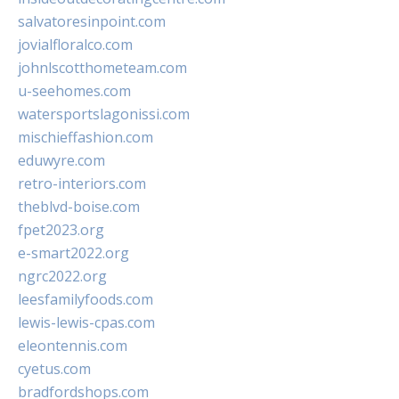
salvatoresinpoint.com
jovialfloralco.com
johnlscotthometeam.com
u-seehomes.com
watersportslagonissi.com
mischieffashion.com
eduwyre.com
retro-interiors.com
theblvd-boise.com
fpet2023.org
e-smart2022.org
ngrc2022.org
leesfamilyfoods.com
lewis-lewis-cpas.com
eleontennis.com
cyetus.com
bradfordshops.com