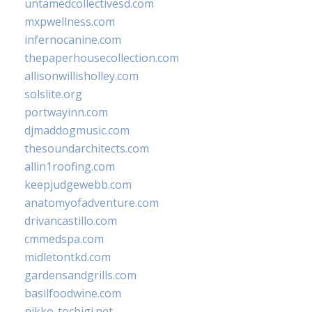
untamedcollectivesd.com
mxpwellness.com
infernocanine.com
thepaperhousecollection.com
allisonwillisholley.com
solslite.org
portwayinn.com
djmaddogmusic.com
thesoundarchitects.com
allin1roofing.com
keepjudgewebb.com
anatomyofadventure.com
drivancastillo.com
cmmedspa.com
midletontkd.com
gardensandgrills.com
basilfoodwine.com
nikko-tochigi.net