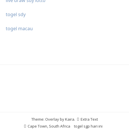
live draw sdy lotto
togel sdy
togel macau
Theme: Overlay by
Kaira
.
Extra Text
Cape Town, South Africa
togel sgp hari ini