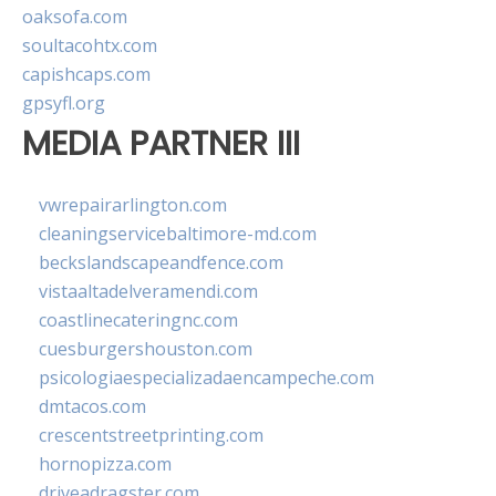
oaksofa.com
soultacohtx.com
capishcaps.com
gpsyfl.org
MEDIA PARTNER III
vwrepairarlington.com
cleaningservicebaltimore-md.com
beckslandscapeandfence.com
vistaaltadelveramendi.com
coastlinecateringnc.com
cuesburgershouston.com
psicologiaespecializadaencampeche.com
dmtacos.com
crescentstreetprinting.com
hornopizza.com
driveadragster.com