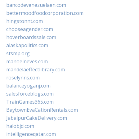
bancodevenezuelaen.com
bettermoodfoodcorporation.com
hingstonnt.com
chooseagender.com
hoverboardssale.com
alaskapolitics.com
stsmp.org
manoelneves.com
mandelaeffectlibrary.com
roselynns.com
balanceyoganj.com
salesforceblogs.com
TrainGames365.com
BaytownEvaCationRentals.com
JabalpurCakeDelivery.com
halobjd.com
intelligenceqatar.com