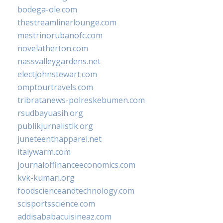
bodega-ole.com
thestreamlinerlounge.com
mestrinorubanofc.com
novelatherton.com
nassvalleygardens.net
electjohnstewart.com
omptourtravels.com
tribratanews-polreskebumen.com
rsudbayuasih.org
publikjurnalistik.org
juneteenthapparel.net
italywarm.com
journaloffinanceeconomics.com
kvk-kumari.org
foodscienceandtechnology.com
scisportsscience.com
addisababacuisineaz.com