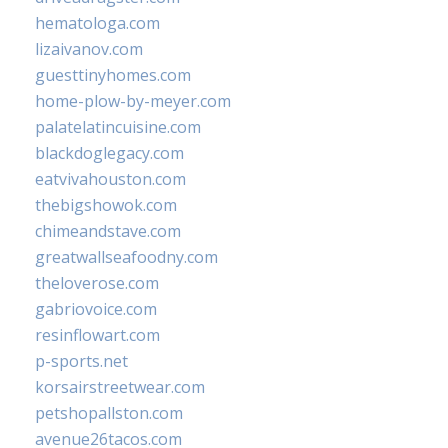
hematologa.com
lizaivanov.com
guesttinyhomes.com
home-plow-by-meyer.com
palatelatincuisine.com
blackdoglegacy.com
eatvivahouston.com
thebigshowok.com
chimeandstave.com
greatwallseafoodny.com
theloverose.com
gabriovoice.com
resinflowart.com
p-sports.net
korsairstreetwear.com
petshopallston.com
avenue26tacos.com