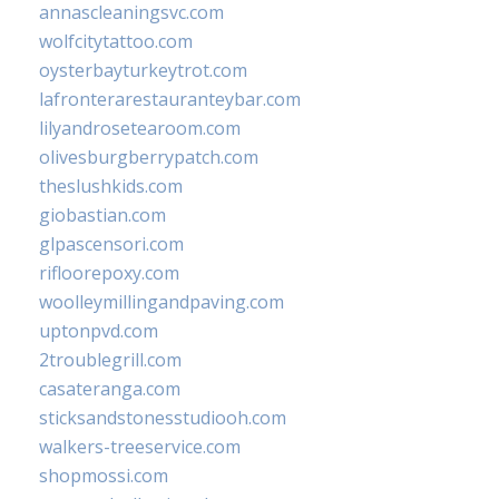
annascleaningsvc.com
wolfcitytattoo.com
oysterbayturkeytrot.com
lafronterarestauranteybar.com
lilyandrosetearoom.com
olivesburgberrypatch.com
theslushkids.com
giobastian.com
glpascensori.com
rifloorepoxy.com
woolleymillingandpaving.com
uptonpvd.com
2troublegrill.com
casateranga.com
sticksandstonesstudiooh.com
walkers-treeservice.com
shopmossi.com