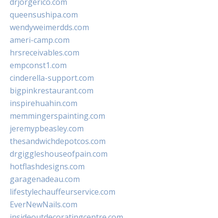
drjorgerico.com
queensushipa.com
wendyweimerdds.com
ameri-camp.com
hrsreceivables.com
empconst1.com
cinderella-support.com
bigpinkrestaurant.com
inspirehuahin.com
memmingerspainting.com
jeremypbeasley.com
thesandwichdepotcos.com
drgiggleshouseofpain.com
hotflashdesigns.com
garagenadeau.com
lifestylechauffeurservice.com
EverNewNails.com
insideoutdecoratingcentre.com