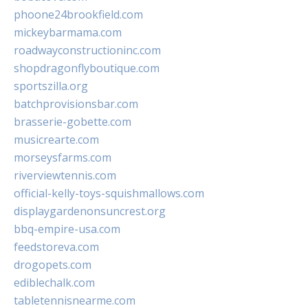
phoone24brookfield.com
mickeybarmama.com
roadwayconstructioninc.com
shopdragonflyboutique.com
sportszilla.org
batchprovisionsbar.com
brasserie-gobette.com
musicrearte.com
morseysfarms.com
riverviewtennis.com
official-kelly-toys-squishmallows.com
displaygardenonsuncrest.org
bbq-empire-usa.com
feedstoreva.com
drogopets.com
ediblechalk.com
tabletennisnearme.com