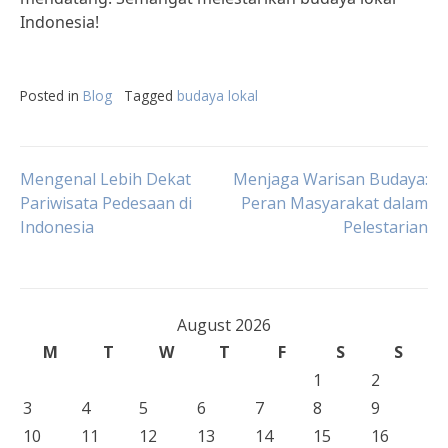
Indonesia!
Posted in
Blog
Tagged
budaya lokal
Post
Mengenal Lebih Dekat
Menjaga Warisan Budaya:
Pariwisata Pedesaan di
Peran Masyarakat dalam
Indonesia
Pelestarian
navigation
August 2026
M
T
W
T
F
S
S
1
2
3
4
5
6
7
8
9
10
11
12
13
14
15
16