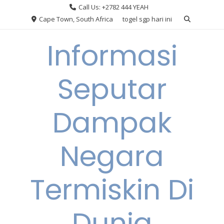
Skip
Call Us: +2782 444 YEAH
to
Cape Town, South Africa
togel sgp hari ini
content
Informasi
Seputar
Dampak
Negara
Termiskin Di
Dunia