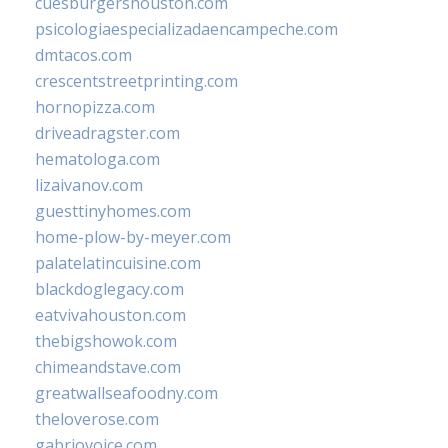
cuesburgershouston.com
psicologiaespecializadaencampeche.com
dmtacos.com
crescentstreetprinting.com
hornopizza.com
driveadragster.com
hematologa.com
lizaivanov.com
guesttinyhomes.com
home-plow-by-meyer.com
palatelatincuisine.com
blackdoglegacy.com
eatvivahouston.com
thebigshowok.com
chimeandstave.com
greatwallseafoodny.com
theloverose.com
gabriovoice.com