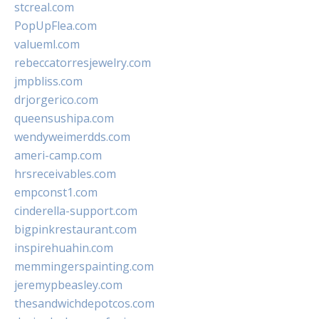
stcreal.com
PopUpFlea.com
valueml.com
rebeccatorresjewelry.com
jmpbliss.com
drjorgerico.com
queensushipa.com
wendyweimerdds.com
ameri-camp.com
hrsreceivables.com
empconst1.com
cinderella-support.com
bigpinkrestaurant.com
inspirehuahin.com
memmingerspainting.com
jeremypbeasley.com
thesandwichdepotcos.com