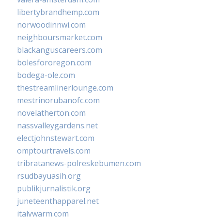
libertybrandhemp.com
norwoodinnwi.com
neighboursmarket.com
blackanguscareers.com
bolesfororegon.com
bodega-ole.com
thestreamlinerlounge.com
mestrinorubanofc.com
novelatherton.com
nassvalleygardens.net
electjohnstewart.com
omptourtravels.com
tribratanews-polreskebumen.com
rsudbayuasih.org
publikjurnalistik.org
juneteenthapparel.net
italywarm.com