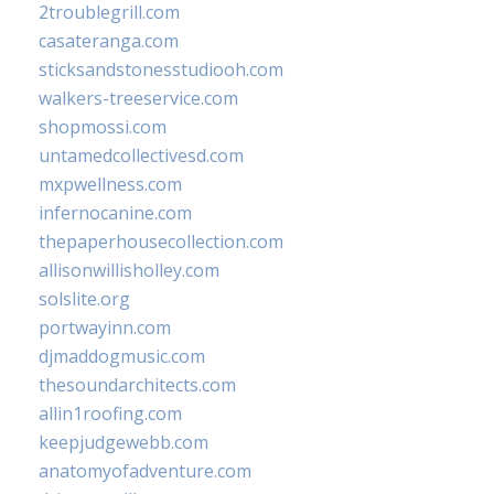
2troublegrill.com
casateranga.com
sticksandstonesstudiooh.com
walkers-treeservice.com
shopmossi.com
untamedcollectivesd.com
mxpwellness.com
infernocanine.com
thepaperhousecollection.com
allisonwillisholley.com
solslite.org
portwayinn.com
djmaddogmusic.com
thesoundarchitects.com
allin1roofing.com
keepjudgewebb.com
anatomyofadventure.com