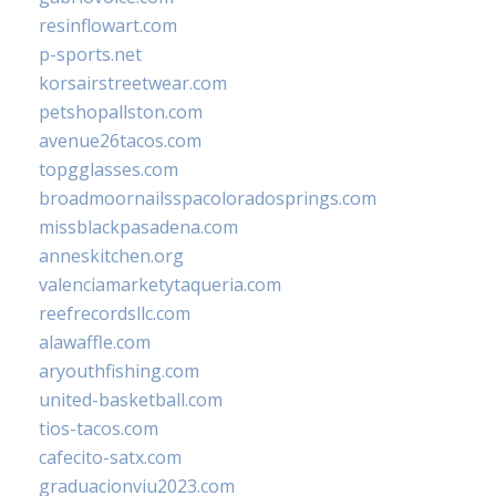
resinflowart.com
p-sports.net
korsairstreetwear.com
petshopallston.com
avenue26tacos.com
topgglasses.com
broadmoornailsspacoloradosprings.com
missblackpasadena.com
anneskitchen.org
valenciamarketytaqueria.com
reefrecordsllc.com
alawaffle.com
aryouthfishing.com
united-basketball.com
tios-tacos.com
cafecito-satx.com
graduacionviu2023.com