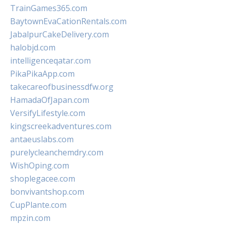
TrainGames365.com
BaytownEvaCationRentals.com
JabalpurCakeDelivery.com
halobjd.com
intelligenceqatar.com
PikaPikaApp.com
takecareofbusinessdfw.org
HamadaOfJapan.com
VersifyLifestyle.com
kingscreekadventures.com
antaeuslabs.com
purelycleanchemdry.com
WishOping.com
shoplegacee.com
bonvivantshop.com
CupPlante.com
mpzin.com