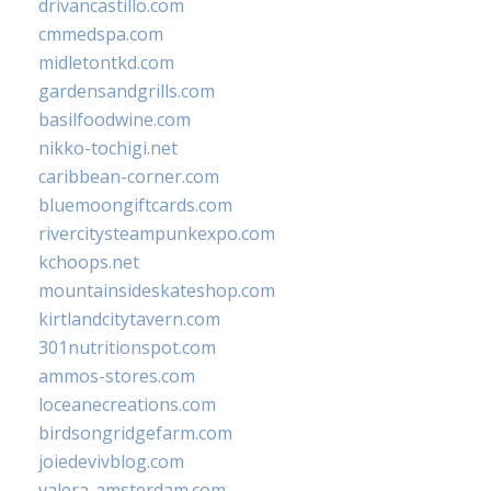
drivancastillo.com
cmmedspa.com
midletontkd.com
gardensandgrills.com
basilfoodwine.com
nikko-tochigi.net
caribbean-corner.com
bluemoongiftcards.com
rivercitysteampunkexpo.com
kchoops.net
mountainsideskateshop.com
kirtlandcitytavern.com
301nutritionspot.com
ammos-stores.com
loceanecreations.com
birdsongridgefarm.com
joiedevivblog.com
valera-amsterdam.com