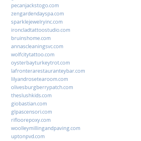
pecanjackstogo.com
zengardendayspa.com
sparklejewelryinc.com
ironcladtattoostudio.com
bruinshome.com
annascleaningsvc.com
wolfcitytattoo.com
oysterbayturkeytrot.com
lafronterarestauranteybar.com
lilyandrosetearoom.com
olivesburgberrypatch.com
theslushkids.com
giobastian.com
glpascensori.com
rifloorepoxy.com
woolleymillingandpaving.com
uptonpvd.com