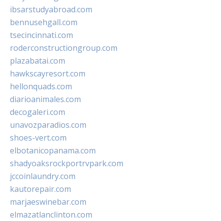
ibsarstudyabroad.com
bennusehgall.com
tsecincinnati.com
roderconstructiongroup.com
plazabatai.com
hawkscayresort.com
hellonquads.com
diarioanimales.com
decogaleri.com
unavozparadios.com
shoes-vert.com
elbotanicopanama.com
shadyoaksrockportrvpark.com
jccoinlaundry.com
kautorepair.com
marjaeswinebar.com
elmazatlanclinton.com