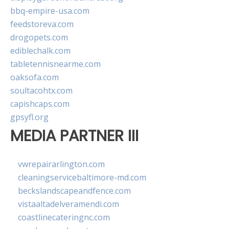
bbq-empire-usa.com
feedstoreva.com
drogopets.com
ediblechalk.com
tabletennisnearme.com
oaksofa.com
soultacohtx.com
capishcaps.com
gpsyfl.org
MEDIA PARTNER III
vwrepairarlington.com
cleaningservicebaltimore-md.com
beckslandscapeandfence.com
vistaaltadelveramendi.com
coastlinecateringnc.com