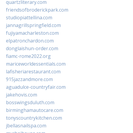
quartzliterary.com
friendsofbroderickpark.com
studiopiattellina.com
jannagrillspringfield.com
fujiyamacharleston.com
elpatronchardon.com
donglaishun-order.com
fiamc-rome2022.org
mariceworldessentials.com
lafisheriarestaurant.com
915jazzandmore.com
aguadulce-countryfair.com
jakehovis.com
bosswingsduluth.com
birminghamautocare.com
tonyscountrykitchen.com
jbellasnailspa.com