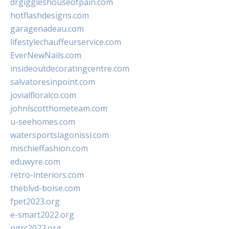
drgiggleshouseofpain.com
hotflashdesigns.com
garagenadeau.com
lifestylechauffeurservice.com
EverNewNails.com
insideoutdecoratingcentre.com
salvatoresinpoint.com
jovialfloralco.com
johnlscotthometeam.com
u-seehomes.com
watersportslagonissi.com
mischieffashion.com
eduwyre.com
retro-interiors.com
theblvd-boise.com
fpet2023.org
e-smart2022.org
ngrc2022.org