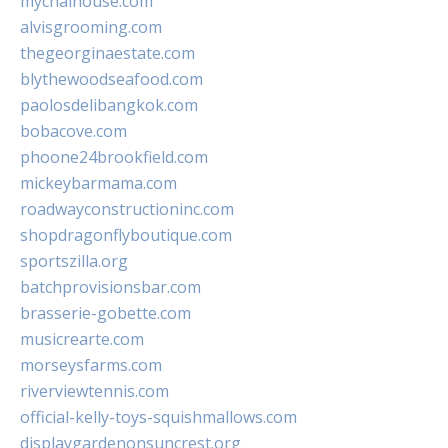
mychaihouse.com
alvisgrooming.com
thegeorginaestate.com
blythewoodseafood.com
paolosdelibangkok.com
bobacove.com
phoone24brookfield.com
mickeybarmama.com
roadwayconstructioninc.com
shopdragonflyboutique.com
sportszilla.org
batchprovisionsbar.com
brasserie-gobette.com
musicrearte.com
morseysfarms.com
riverviewtennis.com
official-kelly-toys-squishmallows.com
displaygardenonsuncrest.org