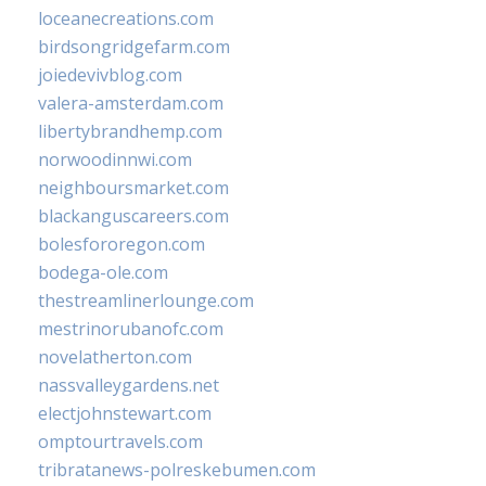
loceanecreations.com
birdsongridgefarm.com
joiedevivblog.com
valera-amsterdam.com
libertybrandhemp.com
norwoodinnwi.com
neighboursmarket.com
blackanguscareers.com
bolesfororegon.com
bodega-ole.com
thestreamlinerlounge.com
mestrinorubanofc.com
novelatherton.com
nassvalleygardens.net
electjohnstewart.com
omptourtravels.com
tribratanews-polreskebumen.com