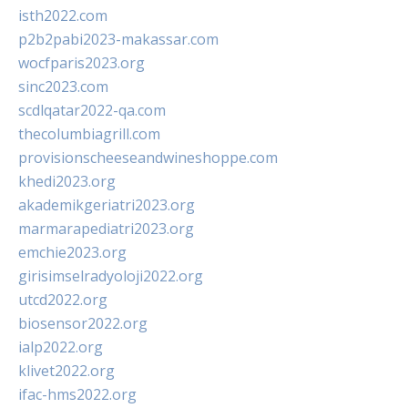
isth2022.com
p2b2pabi2023-makassar.com
wocfparis2023.org
sinc2023.com
scdlqatar2022-qa.com
thecolumbiagrill.com
provisionscheeseandwineshoppe.com
khedi2023.org
akademikgeriatri2023.org
marmarapediatri2023.org
emchie2023.org
girisimselradyoloji2022.org
utcd2022.org
biosensor2022.org
ialp2022.org
klivet2022.org
ifac-hms2022.org