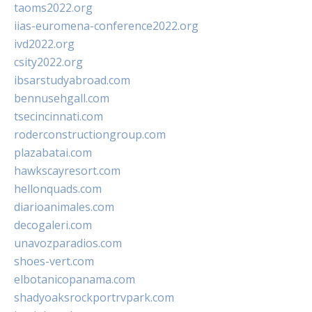
taoms2022.org
iias-euromena-conference2022.org
ivd2022.org
csity2022.org
ibsarstudyabroad.com
bennusehgall.com
tsecincinnati.com
roderconstructiongroup.com
plazabatai.com
hawkscayresort.com
hellonquads.com
diarioanimales.com
decogaleri.com
unavozparadios.com
shoes-vert.com
elbotanicopanama.com
shadyoaksrockportrvpark.com