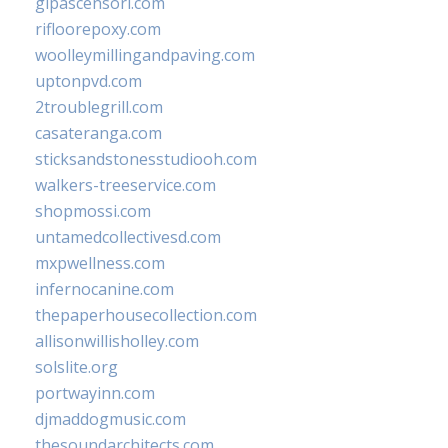
glpascensori.com
rifloorepoxy.com
woolleymillingandpaving.com
uptonpvd.com
2troublegrill.com
casateranga.com
sticksandstonesstudiooh.com
walkers-treeservice.com
shopmossi.com
untamedcollectivesd.com
mxpwellness.com
infernocanine.com
thepaperhousecollection.com
allisonwillisholley.com
solslite.org
portwayinn.com
djmaddogmusic.com
thesoundarchitects.com