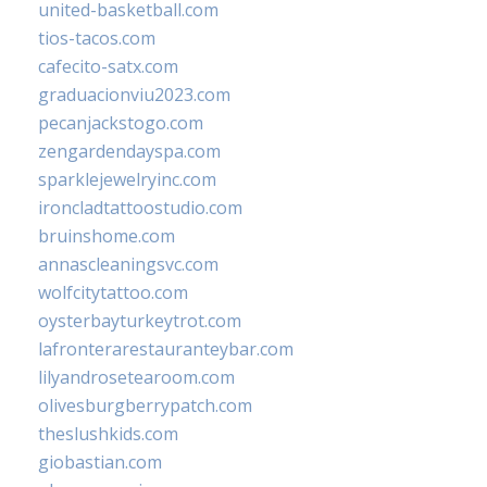
united-basketball.com
tios-tacos.com
cafecito-satx.com
graduacionviu2023.com
pecanjackstogo.com
zengardendayspa.com
sparklejewelryinc.com
ironcladtattoostudio.com
bruinshome.com
annascleaningsvc.com
wolfcitytattoo.com
oysterbayturkeytrot.com
lafronterarestauranteybar.com
lilyandrosetearoom.com
olivesburgberrypatch.com
theslushkids.com
giobastian.com