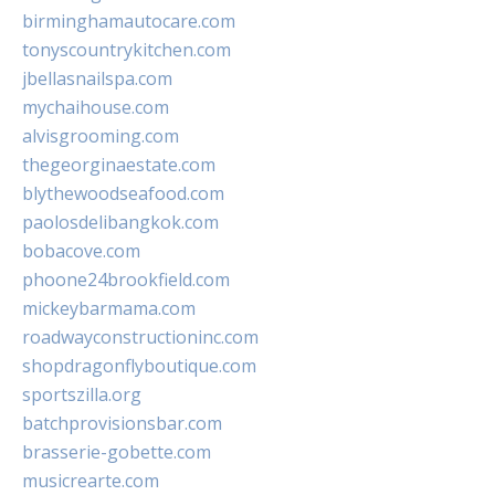
birminghamautocare.com
tonyscountrykitchen.com
jbellasnailspa.com
mychaihouse.com
alvisgrooming.com
thegeorginaestate.com
blythewoodseafood.com
paolosdelibangkok.com
bobacove.com
phoone24brookfield.com
mickeybarmama.com
roadwayconstructioninc.com
shopdragonflyboutique.com
sportszilla.org
batchprovisionsbar.com
brasserie-gobette.com
musicrearte.com