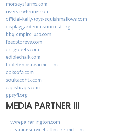
morseysfarms.com
riverviewtennis.com
official-kelly-toys-squishmallows.com
displaygardenonsuncrest.org
bbq-empire-usa.com
feedstoreva.com
drogopets.com
ediblechalk.com
tabletennisnearme.com
oaksofa.com
soultacohtx.com
capishcaps.com
gpsyfl.org
MEDIA PARTNER III
vwrepairarlington.com
cleaningservicebaltimore-md.com