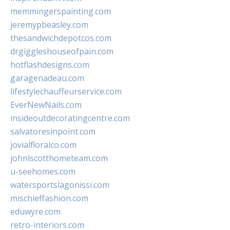
memmingerspainting.com
jeremypbeasley.com
thesandwichdepotcos.com
drgiggleshouseofpain.com
hotflashdesigns.com
garagenadeau.com
lifestylechauffeurservice.com
EverNewNails.com
insideoutdecoratingcentre.com
salvatoresinpoint.com
jovialfloralco.com
johnlscotthometeam.com
u-seehomes.com
watersportslagonissi.com
mischieffashion.com
eduwyre.com
retro-interiors.com