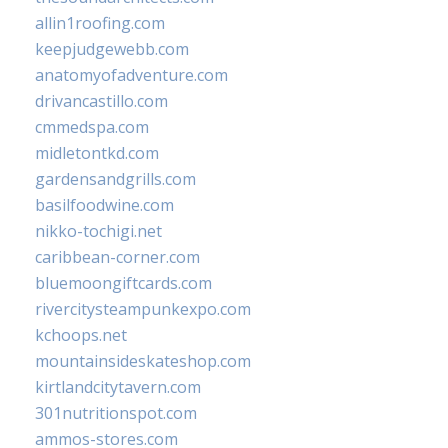
allin1roofing.com
keepjudgewebb.com
anatomyofadventure.com
drivancastillo.com
cmmedspa.com
midletontkd.com
gardensandgrills.com
basilfoodwine.com
nikko-tochigi.net
caribbean-corner.com
bluemoongiftcards.com
rivercitysteampunkexpo.com
kchoops.net
mountainsideskateshop.com
kirtlandcitytavern.com
301nutritionspot.com
ammos-stores.com