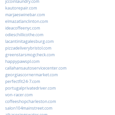
jccoinlaundry.com
kautorepair.com
marjaeswinebar.com
elmazatlanclinton.com
ideacoffeenyc.com
odieschillicothe.com
lacantinitagalesburg.com
pizzadeliverybristol.com
greenstarsmogcheck.com
happypawspl.com
callahansautoservicecenter.com
georgiascornermarket.com
perfectfit24-7.com
portugalprivatedriver.com
von-racer.com
coffeeshopcharleston.com
salon104mainstreet.com
alkaspringswater.com