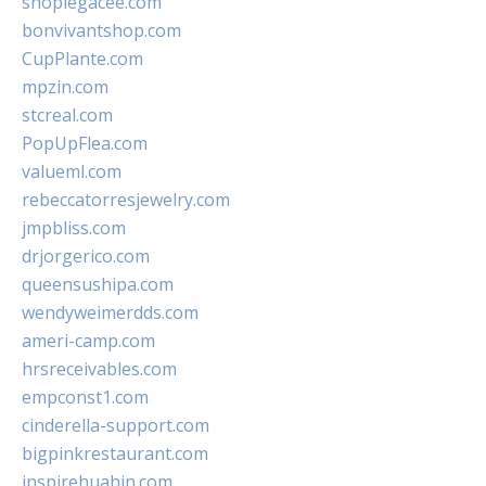
shoplegacee.com
bonvivantshop.com
CupPlante.com
mpzin.com
stcreal.com
PopUpFlea.com
valueml.com
rebeccatorresjewelry.com
jmpbliss.com
drjorgerico.com
queensushipa.com
wendyweimerdds.com
ameri-camp.com
hrsreceivables.com
empconst1.com
cinderella-support.com
bigpinkrestaurant.com
inspirehuahin.com