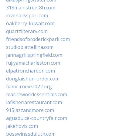
318mainstreet8h.com
lovenailsspari.com
oakberry-kuwait.com
quartzliterary.com
friendsofbroderickpark.com
studiopiattellina.com
jannagrillspringfield.com
fujiyamacharleston.com
elpatronchardon.com
donglaishun-order.com
fiamc-rome2022.org
mariceworldessentials.com
lafisheriarestaurant.com
915jazzandmore.com
aguadulce-countryfair.com
jakehovis.com
bosswingsduluth.com