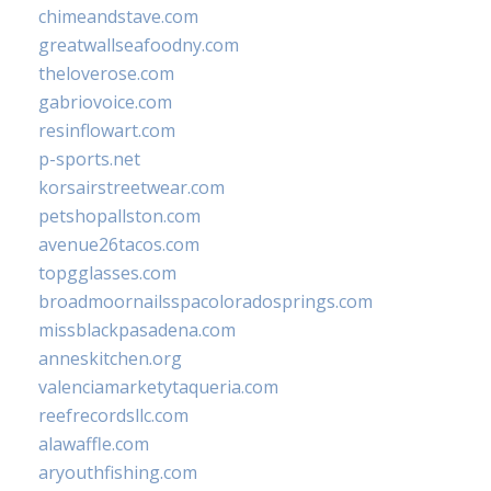
chimeandstave.com
greatwallseafoodny.com
theloverose.com
gabriovoice.com
resinflowart.com
p-sports.net
korsairstreetwear.com
petshopallston.com
avenue26tacos.com
topgglasses.com
broadmoornailsspacoloradosprings.com
missblackpasadena.com
anneskitchen.org
valenciamarketytaqueria.com
reefrecordsllc.com
alawaffle.com
aryouthfishing.com