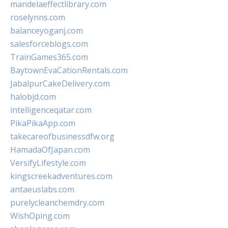
mandelaeffectlibrary.com
roselynns.com
balanceyoganj.com
salesforceblogs.com
TrainGames365.com
BaytownEvaCationRentals.com
JabalpurCakeDelivery.com
halobjd.com
intelligenceqatar.com
PikaPikaApp.com
takecareofbusinessdfw.org
HamadaOfJapan.com
VersifyLifestyle.com
kingscreekadventures.com
antaeuslabs.com
purelycleanchemdry.com
WishOping.com