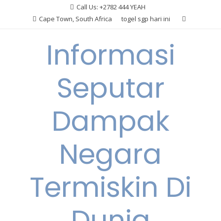
Skip
Call Us: +2782 444 YEAH
to
Cape Town, South Africa
togel sgp hari ini
content
Informasi
Seputar
Dampak
Negara
Termiskin Di
Dunia